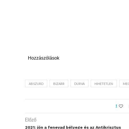
Hozzászólások
ABSZURD
BIZARR
DURVA
HIHETETLEN
ME
1
Előző
2021: jön a fenevad bélyege és az Antikrisztus