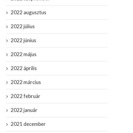
2022 augusztus
2022 július
2022 június
2022 május
2022 április
2022 március
rump elkapta a koronavírust:
Hamarosan bezárnak az isk
felesége tesztje is pozitív!
és a bevásárlóközpontok? 2
2022 február
október 2, 2020
november 13, 2020
2022 január
2021 december