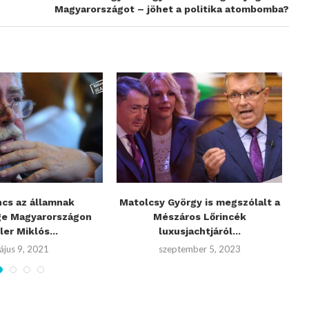
Magyarországot – jöhet a politika atombomba?
ncs az államnak
Matolcsy György is megszólalt a
T
ge Magyarországon
Mészáros Lőrincék
ler Miklós...
luxusjachtjáról...
ájus 9, 2021
szeptember 5, 2023