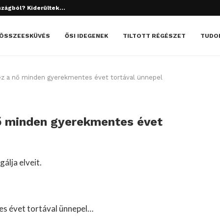
szágból? Kiderültek...
tett el? Döbbenetes dolgok derültek ki!
ÖSSZEESKÜVÉS
ŐSI IDEGENEK
TILTOTT RÉGÉSZET
TUDO
z a nő minden gyerekmentes évet tortával ünnepel
ő minden gyerekmentes évet
álja elveit.
es évet tortával ünnepel…