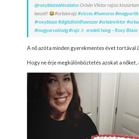
@roxyblazeahivatalos
Orbán Viktor rajza: kiszúrtam
beszél!
#orbánrajz
#vicces
#humoros
#magyartik
#roxyblaze
#digitálisinfluenszer
#orbánviktor
#orba
#magyarvalóság
#rajz
♬ eredeti hang – Roxy Blaze 
A nő azóta minden gyerekmentes évet tortával ü
Hogy ne érje megkülönböztetés azokat a nőket, 