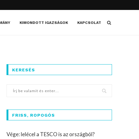
MÁNY
KIMONDOTT IGAZSÁGOK
KAPCSOLAT
KERESÉS
FRISS, ROPOGÓS
Vége: lelécel a TESCO is az országból?