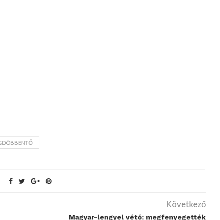
GDÖBBENTŐ
Következő
Magyar-lengyel vétó: megfenyegették