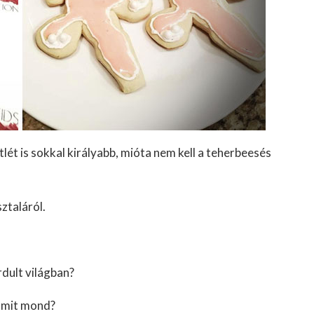
lét is sokkal királyabb, mióta nem kell a teherbeesés
ztaláról.
dult világban?
 amit mond?