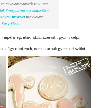
 rajta valamit amiről senki sem
tok
#magyarmémek
#aicontent
nviktor
#közélet
#roxyblaze
- Roxy Blaze
nnepel meg, elmondása szerint ugyanis célja:
akik úgy döntenek, nem akarnak gyereket szülni.