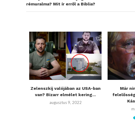
rémuralma? Mit ír erről a Biblia?
los járvány
Zelenszkij valójában az USA-ban
Már ni
van? Bizarr elmélet kering...
felelőssé
Kás
augusztus 9, 2022
m