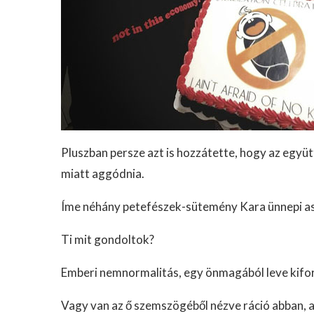
Pluszban persze azt is hozzátette, hogy az együtt
miatt aggódnia.
Íme néhány petefészek-sütemény Kara ünnepi as
Ti mit gondoltok?
Emberi nemnormalitás, egy önmagából leve kifor
Vagy van az ő szemszögéből nézve ráció abban,