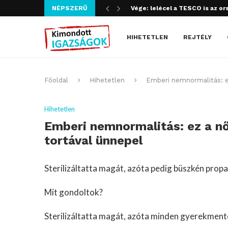
Vége: lelécel a TESCO is az or
NÉPSZERŰ
Szijjártó bűncselekményt köve
HIHETETLEN
REJTÉLY
Főoldal
Hihetetlen
Emberi nemnormalitás: e
Hihetetlen
Emberi nemnormalitás: ez a n
tortával ünnepel
Sterilizáltatta magát, azóta pedig büszkén propag
Mit gondoltok?
Sterilizáltatta magát, azóta minden gyerekment