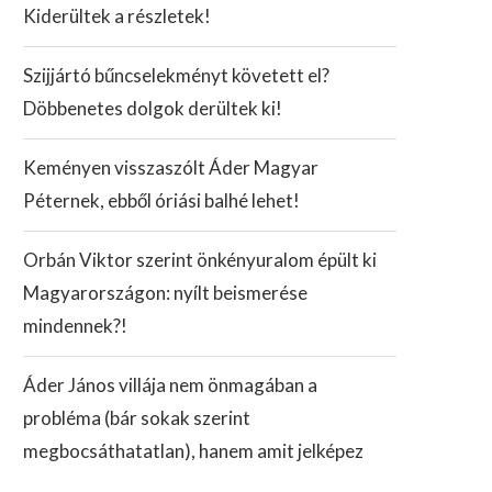
Kiderültek a részletek!
Szijjártó bűncselekményt követett el?
Döbbenetes dolgok derültek ki!
Keményen visszaszólt Áder Magyar
Péternek, ebből óriási balhé lehet!
Orbán Viktor szerint önkényuralom épült ki
Magyarországon: nyílt beismerése
mindennek?!
Áder János villája nem önmagában a
probléma (bár sokak szerint
megbocsáthatatlan), hanem amit jelképez