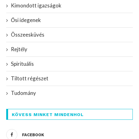
Kimondott igazságok
Ősi idegenek
Összeesküvés
Rejtély
Spirituális
Tiltott régészet
Tudomány
KÖVESS MINKET MINDENHOL
FACEBOOK