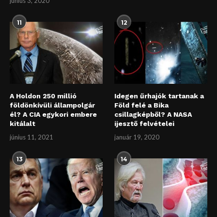
június 3, 2020
11
12
A Holdon 250 millió
Idegen űrhajók tartanak a
földönkívüli állampolgár
Föld felé a Bika
él? A CIA egykori embere
csillagképből? A NASA
kitálalt
ijesztő felvételei
június 11, 2021
január 19, 2020
13
14