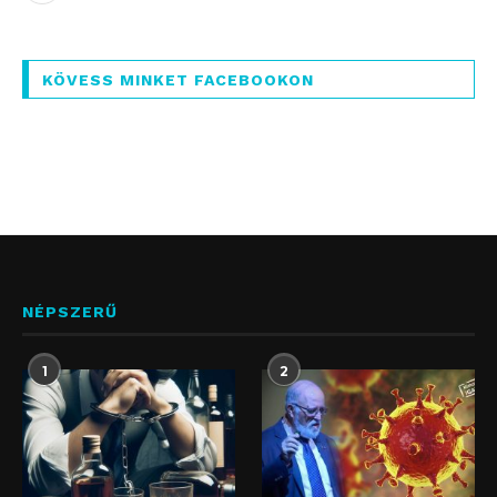
KÖVESS MINKET FACEBOOKON
NÉPSZERŰ
1
2