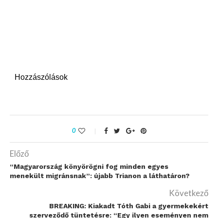
Hozzászólások
0
Előző
“Magyarország könyörögni fog minden egyes
menekült migránsnak”: újabb Trianon a láthatáron?
Következő
BREAKING: Kiakadt Tóth Gabi a gyermekekért
szerveződő tüntetésre: “Egy ilyen eseményen nem