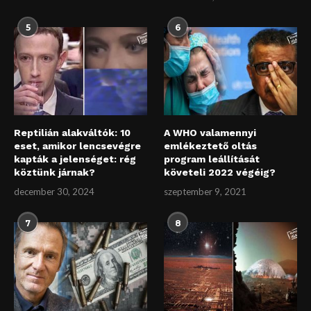
5
6
Reptilián alakváltók: 10
A WHO valamennyi
eset, amikor lencsevégre
emlékeztető oltás
kapták a jelenséget: rég
program leállítását
köztünk járnak?
követeli 2022 végéig?
december 30, 2024
szeptember 9, 2021
7
8