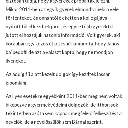
biztosan tudja, hogy a gyerekek próbáltak jelezni.
Mikor 2011-ben az egyik gyerek elmondta neki a vele
történteket, és onnantól ők ketten a kollégájával
nyitott füllel kezdtek járni, és egyre több gyerektől
jutott el hozzájuk hasonló információ. Volt gyerek, aki
korábban egy közös étkezésnél kimondta, hogy János
bá’ pedofil de azt a választ kapta, hogy ne mondjon
ilyeneket.
Az addig fű alatt kezelt dolgok így kezdtek lassan
kibomlani.
Az ilyen esetekre egyébként 2011-ben még nem voltak
kiképezve a gyermekvédelmi dolgozók, de itthon sok
tekintetben azóta sem kapnak megfelelő felkészítést a
nevelők, de a nevelőszülők sem Bárnai szerint.