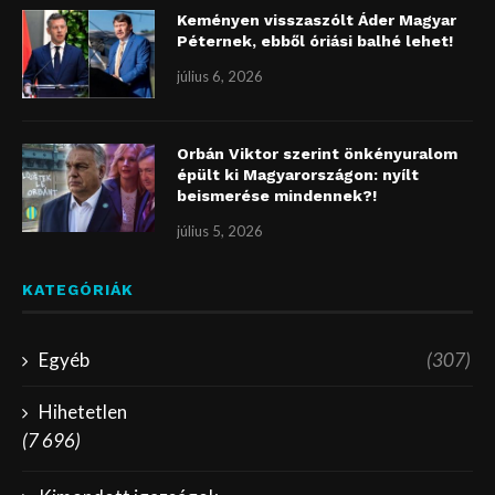
Keményen visszaszólt Áder Magyar
Péternek, ebből óriási balhé lehet!
július 6, 2026
Orbán Viktor szerint önkényuralom
épült ki Magyarországon: nyílt
beismerése mindennek?!
július 5, 2026
KATEGÓRIÁK
Egyéb
(307)
Hihetetlen
(7 696)