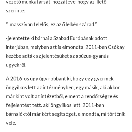
vezető munkatársát, hozzátéve, hogy az illető
szerinte:
“..masszívan felelős, ez az ő lelkén szárad.”
-jelentette ki bárnai a Szabad Európának adott
interjúban, melyben azt is elmondta, 2011-ben Csókay
kezébe adták az jelentésüket az abúzus-gyanús
ügyekről.
A 2016-os ügy úgy robbant ki, hogy egy gyermek
öngyilkos lett az intézményben, egy másik, aki akkor
már kint volt az intézetből, elment a rendőrségre és
feljelentést tett. aki öngyilkos lett, 2011-ben
bárnaiéktól már kért segítséget, elmondta, mi történik
vele.