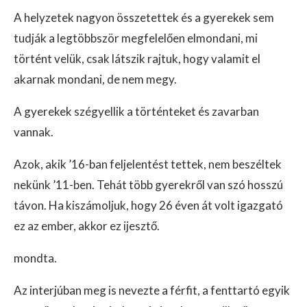
A helyzetek nagyon összetettek és a gyerekek sem
tudják a legtöbbször megfelelően elmondani, mi
történt velük, csak látszik rajtuk, hogy valamit el
akarnak mondani, de nem megy.
A gyerekek szégyellik a történteket és zavarban
vannak.
Azok, akik ’16-ban feljelentést tettek, nem beszéltek
nekünk ’11-ben. Tehát több gyerekről van szó hosszú
távon. Ha kiszámoljuk, hogy 26 éven át volt igazgató
ez az ember, akkor ez ijesztő.
mondta.
Az interjúban meg is nevezte a férfit, a fenttartó egyik