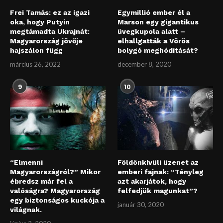
Frei Tamás: ez az igazi
Egymillió ember él a
oka, hogy Putyin
Marson egy gigantikus
megtámadta Ukrajnát:
üvegkupola alatt –
Magyarország jövője
elhallgatták a Vörös
hajszálon függ
bolygó meghódítását?
március 26, 2022
december 8, 2020
9
10
“Elmenni
Földönkívüli üzenet az
Magyarországról?” Mikor
emberi fajnak: “Tényleg
ébredsz már fel a
azt akarjátok, hogy
valóságra? Magyarország
felfedjük magunkat”?
egy biztonságos kuckója a
január 30, 2020
világnak.