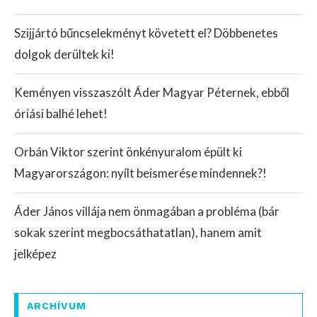
Szijjártó bűncselekményt követett el? Döbbenetes
dolgok derültek ki!
Keményen visszaszólt Áder Magyar Péternek, ebből
óriási balhé lehet!
Orbán Viktor szerint önkényuralom épült ki
Magyarországon: nyílt beismerése mindennek?!
Áder János villája nem önmagában a probléma (bár
sokak szerint megbocsáthatatlan), hanem amit
jelképez
ARCHÍVUM