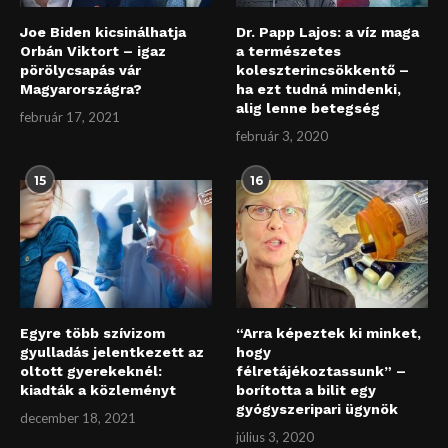
Joe Biden kicsinálhatja
Dr. Papp Lajos: a víz maga
Orbán Viktort – igaz
a természetes
pörölycsapás vár
koleszterincsökkentő –
Magyarországra?
ha ezt tudná mindenki,
alig lenne betegség
február 17, 2021
február 3, 2020
15
16
Egyre több szívizom
“Arra képeztek ki minket,
gyulladás jelentkezett az
hogy
oltott gyerekeknél:
félretájékoztassunk” –
kiadták a közleményt
borította a bilit egy
gyógyszeripari ügynök
december 18, 2021
július 3, 2020