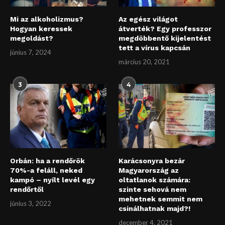
Mi az alkoholizmus?
Az egész világot
Hogyan keressek
átverték? Egy professzor
megoldást?
megdöbbentő kijelentést
tett a vírus kapcsán
június 7, 2024
március 20, 2021
3
4
Orbán: ha a rendőrök
Karácsonyra bezár
70%-a feláll, neked
Magyarország az
kampó – nyílt levél egy
oltatlanok számára:
rendőrtől
szinte sehová nem
mehetnek semmit nem
június 3, 2022
csinálhatnak majd?!
december 4, 2021