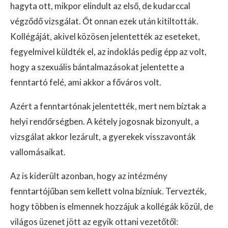
hagyta ott, mikpor elindult az első, de kudarccal
végződő vizsgálat. Őt onnan ezek után kitiltották.
Kollégáját, akivel közösen jelentették az eseteket,
fegyelmivel küldték el, az indoklás pedig épp az volt,
hogy a szexuális bántalmazásokat jelentette a
fenntartó felé, ami akkor a főváros volt.
Azért a fenntartónak jelentették, mert nem bíztak a
helyi rendőrségben. A kétely jogosnak bizonyult, a
vizsgálat akkor lezárult, a gyerekek visszavonták
vallomásaikat.
Az is kiderült azonban, hogy az intézmény
fenntartójűban sem kellett volna bízniuk. Tervezték,
hogy többen is elmennek hozzájuk a kollégák közül, de
világos üzenet jött az egyik ottani vezetőtől: