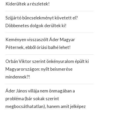
Kiderültek a részletek!
Szijjártó bűncselekményt követett el?
Döbbenetes dolgok derültek ki!
Keményen visszaszólt Áder Magyar
Péternek, ebből óriási balhé lehet!
Orbán Viktor szerint önkényuralom épült ki
Magyarországon: nyílt beismerése
mindennek?!
Áder János villája nem önmagában a
probléma (bár sokak szerint
megbocsáthatatlan), hanem amit jelképez