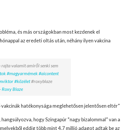
probléma, és más országokban most kezdenek el
ónappal az eredeti oltás után, néhány ilyen vakcina
 rajta valamit amiről senki sem
tok
#magyarmémek
#aicontent
nviktor
#közélet
#roxyblaze
- Roxy Blaze
ő vakcinák hatékonysága meglehetősen jelentősen eltér”
 hangsúlyozva, hogy Szingapúr “nagy bizalommal” van a
melyekből eddig több mint 4,7 millió adagot adtak be az