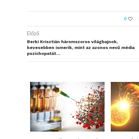
0
Előző
Berki Krisztián háromszoros világbajnok,
kevesebben ismerik, mint az azonos nevű média
pszichopatát…