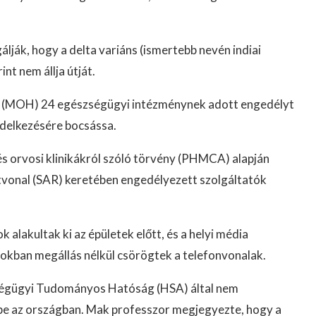
álják, hogy a delta variáns (ismertebb nevén indiai
nt nem állja útját.
m (MOH) 24 egészségügyi intézménynek adott engedélyt
ndelkezésére bocsássa.
s orvosi klinikákról szóló törvény (PHMCA) alapján
útvonal (SAR) keretében engedélyezett szolgáltatók
lakultak ki az épületek előtt, és a helyi média
pokban megállás nélkül csörögtek a telefonvonalak.
szségügyi Tudományos Hatóság (HSA) által nem
be az országban. Mak professzor megjegyezte, hogy a