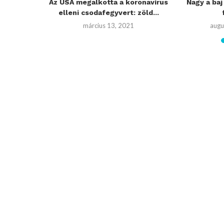
ldva! Az
Az USA megalkotta a koronavírus
Nagy a baj
üntetése a
elleni csodafegyvert: zöld...
március 13, 2021
augu
020