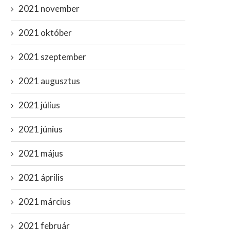
Magyar szabotázs a kannabisz
Megtalálták a koronavíru
2021 november
ellen: az OGYÉI nem...
gyenge pontját: felcsillan
remény
február 20, 2020
2021 október
május 20, 2021
2021 szeptember
2021 augusztus
2021 július
2021 június
2021 május
2021 április
2021 március
2021 február