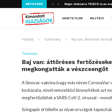
NÉPSZERŰ
Szijjártó bűncselekményt köve
HIHETETLEN
REJTÉLY
Főoldal
Tudomány
Baj van: áttöréses fertőz
Tudomány
Baj van: áttöréses fertőzéseke
megkongatták a vészcsengőt
A Sinovac-vakcina (vagy más néven CoronaVac-va
kockázata, mivel nemzetközi bizonyítékok azt mu
megfertőződtek a SARS-CoV-2. vírussal – mond
Szingapúr értékelte az olyan országok tapasztala