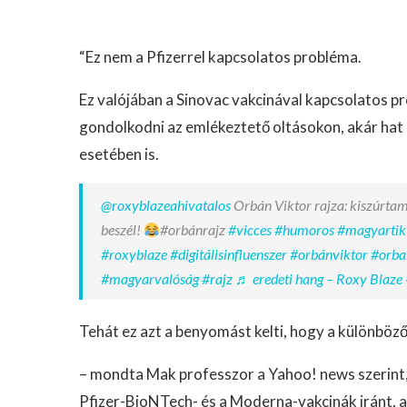
“Ez nem a Pfizerrel kapcsolatos probléma.
Ez valójában a Sinovac vakcinával kapcsolatos 
gondolkodni az emlékeztető oltásokon, akár hat h
esetében is.
@roxyblazeahivatalos
Orbán Viktor rajza: kiszúrtam
beszél!
#orbánrajz
#vicces
#humoros
#magyartik
#roxyblaze
#digitálisinfluenszer
#orbánviktor
#orba
#magyarvalóság
#rajz
♬ eredeti hang – Roxy Blaze 
Tehát ez azt a benyomást kelti, hogy a különböz
– mondta Mak professzor a Yahoo! news szerint,
Pfizer-BioNTech- és a Moderna-vakcinák iránt, a