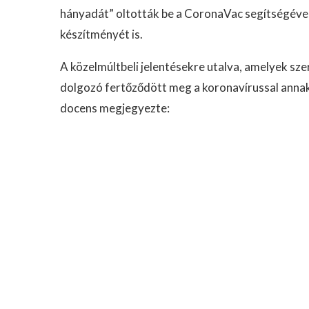
hányadát” oltották be a CoronaVac segítségével,
készítményét is.
A közelmúltbeli jelentésekre utalva, amelyek sz
dolgozó fertőződött meg a koronavírussal annak
docens megjegyezte: