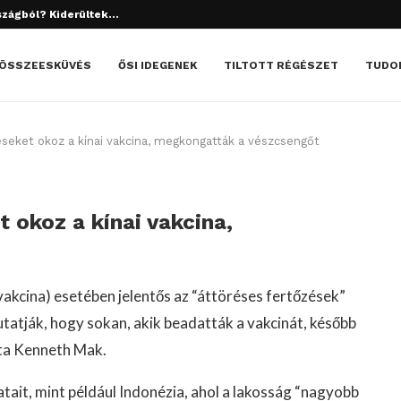
tett el? Döbbenetes dolgok derültek ki!
ÖSSZEESKÜVÉS
ŐSI IDEGENEK
TILTOTT RÉGÉSZET
TUDO
éseket okoz a kínai vakcina, megkongatták a vészcsengőt
t okoz a kínai vakcina,
kcina) esetében jelentős az “áttöréses fertőzések”
tatják, hogy sokan, akik beadatták a vakcinát, később
ta Kenneth Mak.
tait, mint például Indonézia, ahol a lakosság “nagyobb