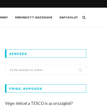
MÁNY
KIMONDOTT IGAZSÁGOK
KAPCSOLAT
KERESÉS
FRISS, ROPOGÓS
Vége: lelécel a TESCO is az országból?