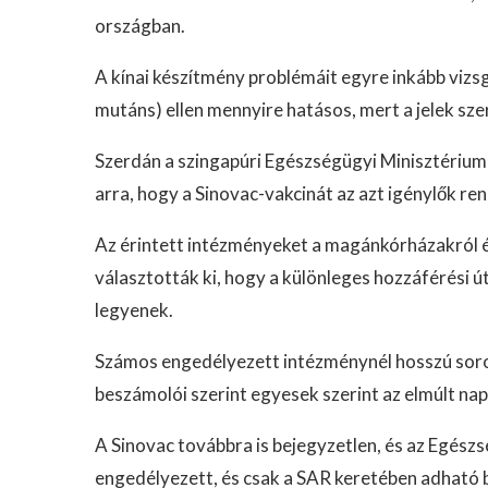
országban.
A kínai készítmény problémáit egyre inkább vizsg
mutáns) ellen mennyire hatásos, mert a jelek szeri
Szerdán a szingapúri Egészségügyi Minisztériu
arra, hogy a Sinovac-vakcinát az azt igénylők re
Az érintett intézményeket a magánkórházakról é
választották ki, hogy a különleges hozzáférési 
legyenek.
Számos engedélyezett intézménynél hosszú sorok a
beszámolói szerint egyesek szerint az elmúlt na
A Sinovac továbbra is bejegyzetlen, és az Egé
engedélyezett, és csak a SAR keretében adható 