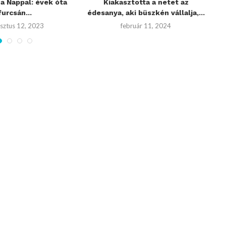
 a Nappal: évek óta
Kiakasztotta a netet az
furcsán...
édesanya, aki büszkén vállalja,...
sztus 12, 2023
február 11, 2024