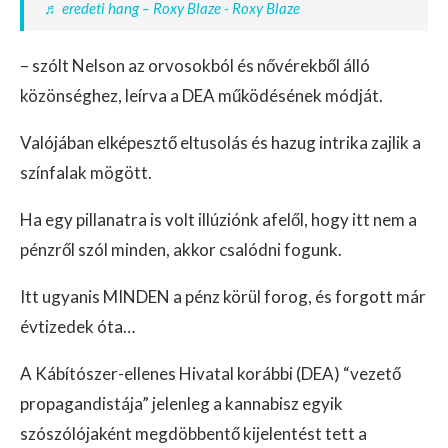
♬ eredeti hang – Roxy Blaze - Roxy Blaze
– szólt Nelson az orvosokból és nővérekből álló
közönséghez, leírva a DEA működésének módját.
Valójában elképesztő eltusolás és hazug intrika zajlik a
színfalak mögött.
Ha egy pillanatra is volt illúziónk afelől, hogy itt nem a
pénzről szól minden, akkor csalódni fogunk.
Itt ugyanis MINDEN a pénz körül forog, és forgott már
évtizedek óta…
A Kábítószer-ellenes Hivatal korábbi (DEA) “vezető
propagandistája” jelenleg a kannabisz egyik
szószólójaként megdöbbentő kijelentést tett a