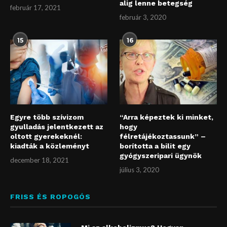
alig lenne betegség
február 17, 2021
február 3, 2020
15
16
Egyre több szívizom
“Arra képeztek ki minket,
gyulladás jelentkezett az
hogy
oltott gyerekeknél:
félretájékoztassunk” –
kiadták a közleményt
borította a bilit egy
gyógyszeripari ügynök
december 18, 2021
július 3, 2020
FRISS ÉS ROPOGÓS