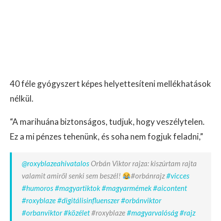
40 féle gyógyszert képes helyettesíteni mellékhatások
nélkül.
“A marihuána biztonságos, tudjuk, hogy veszélytelen.
Ez a mi pénzes tehenünk, és soha nem fogjuk feladni,”
@roxyblazeahivatalos
Orbán Viktor rajza: kiszúrtam rajta
valamit amiről senki sem beszél!
#orbánrajz
#vicces
#humoros
#magyartiktok
#magyarmémek
#aicontent
#roxyblaze
#digitálisinfluenszer
#orbánviktor
#orbanviktor
#közélet
#roxyblaze
#magyarvalóság
#rajz