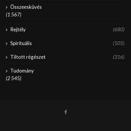
Összeesküvés
(1 567)
Rejtély
(680)
Spirituális
(105)
Tiltott régészet
(316)
Tudomány
(2 545)