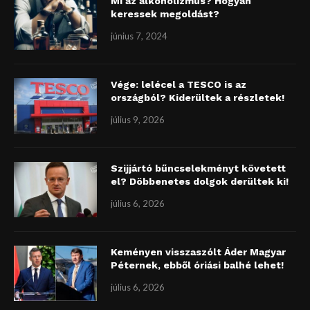
Mi az alkoholizmus? Hogyan
keressek megoldást?
június 7, 2024
Vége: lelécel a TESCO is az
országból? Kiderültek a részletek!
július 9, 2026
Szijjártó bűncselekményt követett
el? Döbbenetes dolgok derültek ki!
július 6, 2026
Keményen visszaszólt Áder Magyar
Péternek, ebből óriási balhé lehet!
július 6, 2026