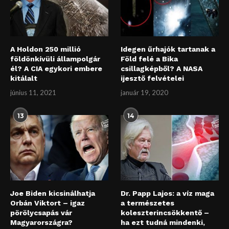
A Holdon 250 millió
Idegen űrhajók tartanak a
földönkívüli állampolgár
Föld felé a Bika
él? A CIA egykori embere
csillagképből? A NASA
kitálalt
ijesztő felvételei
június 11, 2021
január 19, 2020
13
14
Joe Biden kicsinálhatja
Dr. Papp Lajos: a víz maga
Orbán Viktort – igaz
a természetes
pörölycsapás vár
koleszterincsökkentő –
Magyarországra?
ha ezt tudná mindenki,