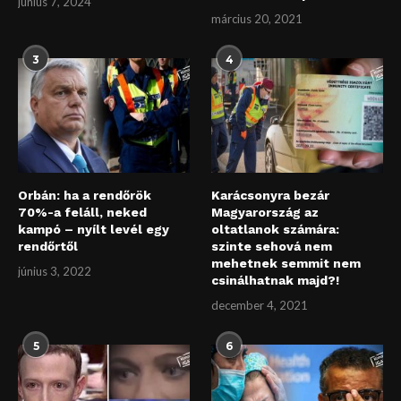
június 7, 2024
március 20, 2021
3
4
Orbán: ha a rendőrök
Karácsonyra bezár
70%-a feláll, neked
Magyarország az
kampó – nyílt levél egy
oltatlanok számára:
rendőrtől
szinte sehová nem
mehetnek semmit nem
június 3, 2022
csinálhatnak majd?!
december 4, 2021
5
6