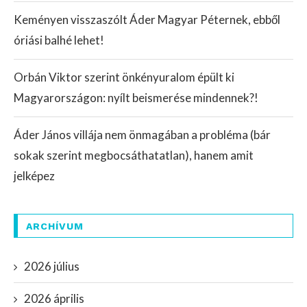
Keményen visszaszólt Áder Magyar Péternek, ebből
óriási balhé lehet!
Orbán Viktor szerint önkényuralom épült ki
Magyarországon: nyílt beismerése mindennek?!
Áder János villája nem önmagában a probléma (bár
sokak szerint megbocsáthatatlan), hanem amit
jelképez
ARCHÍVUM
2026 július
2026 április