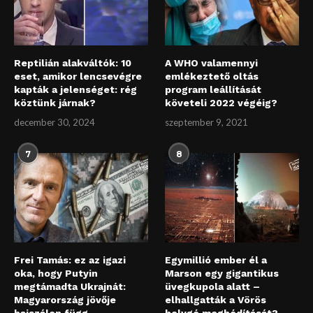
Reptilián alakváltók: 10
A WHO valamennyi
eset, amikor lencsevégre
emlékeztető oltás
kapták a jelenséget: rég
program leállítását
köztünk járnak?
követeli 2022 végéig?
december 30, 2024
szeptember 9, 2021
7
8
Frei Tamás: ez az igazi
Egymillió ember él a
oka, hogy Putyin
Marson egy gigantikus
megtámadta Ukrajnát:
üvegkupola alatt –
Magyarország jövője
elhallgatták a Vörös
hajszálon függ
bolygó meghódítását?