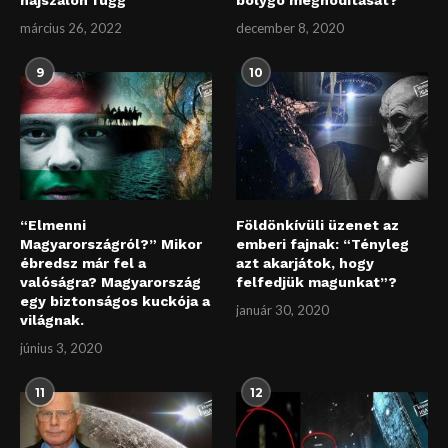
március 26, 2022
december 8, 2020
9
10
“Elmenni
Földönkívüli üzenet az
Magyarországról?” Mikor
emberi fajnak: “Tényleg
ébredsz már fel a
azt akarjátok, hogy
valóságra? Magyarország
felfedjük magunkat”?
egy biztonságos kuckója a
január 30, 2020
világnak.
június 3, 2020
11
12