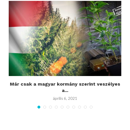
:
Már csak a magyar kormány szerint veszélyes
M
a...
április 6, 2021