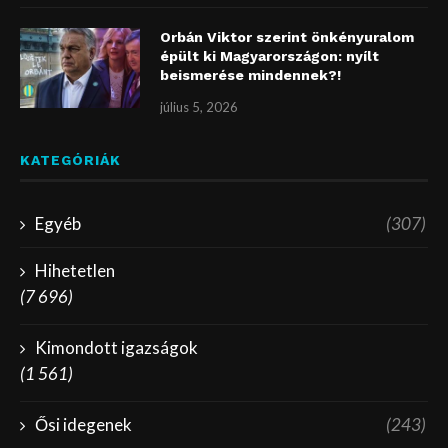
Orbán Viktor szerint önkényuralom
épült ki Magyarországon: nyílt
beismerése mindennek?!
július 5, 2026
KATEGÓRIÁK
Egyéb
(307)
Hihetetlen
(7 696)
Kimondott igazságok
(1 561)
Ősi idegenek
(243)