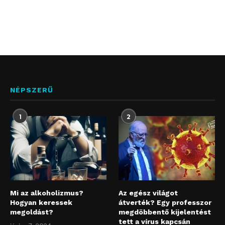
NÉPSZERŰ
1
2
Mi az alkoholizmus?
Az egész világot
Hogyan keressek
átverték? Egy professzor
megoldást?
megdöbbentő kijelentést
tett a vírus kapcsán