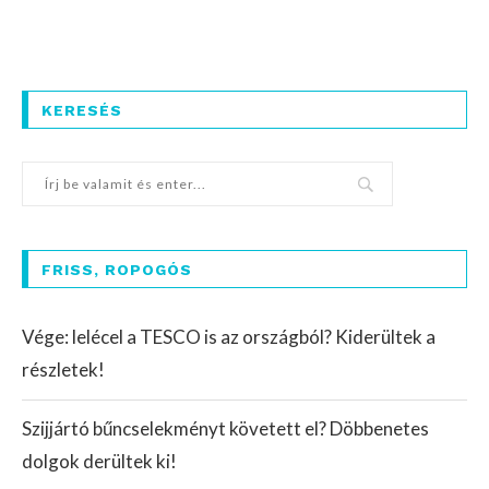
KERESÉS
FRISS, ROPOGÓS
Vége: lelécel a TESCO is az országból? Kiderültek a
részletek!
Szijjártó bűncselekményt követett el? Döbbenetes
dolgok derültek ki!