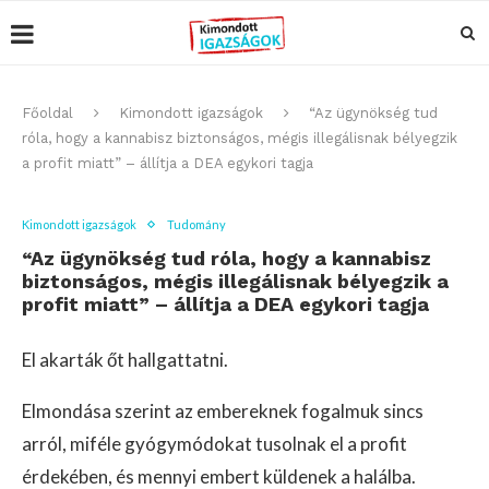
Főoldal
Kimondott igazságok
“Az ügynökség tud
róla, hogy a kannabisz biztonságos, mégis illegálisnak bélyegzik
a profit miatt” – állítja a DEA egykori tagja
Kimondott igazságok
Tudomány
“Az ügynökség tud róla, hogy a kannabisz
biztonságos, mégis illegálisnak bélyegzik a
profit miatt” – állítja a DEA egykori tagja
El akarták őt hallgattatni.
Elmondása szerint az embereknek fogalmuk sincs
arról, miféle gyógymódokat tusolnak el a profit
érdekében, és mennyi embert küldenek a halálba.