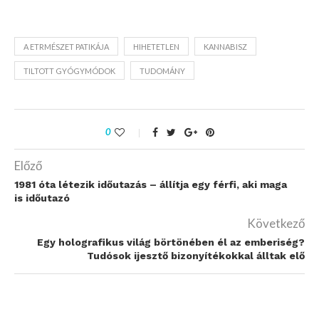
A ETRMÉSZET PATIKÁJA
HIHETETLEN
KANNABISZ
TILTOTT GYÓGYMÓDOK
TUDOMÁNY
0
Előző
1981 óta létezik időutazás – állítja egy férfi, aki maga
is időutazó
Következő
Egy holografikus világ börtönében él az emberiség?
Tudósok ijesztő bizonyítékokkal álltak elő