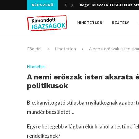
Vége: lelécel a TESCO is az or
NÉPSZERŰ
Szijjártó bűncselekményt köve
HIHETETLEN
REJTÉLY
Főoldal
Hihetetlen
A nemi erőszak isten akara
Hihetetlen
A nemi erőszak isten akarata és
politikusok
Bicskanyitogató stílusban nyilatkoznak az abort
mundér becsületét…
Egyre betegebb világban élünk, ahol a testünk fe
rendelkeznek?