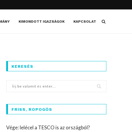
MÁNY
KIMONDOTT IGAZSÁGOK
KAPCSOLAT
KERESÉS
FRISS, ROPOGÓS
Vége: lelécel a TESCO is az országból?