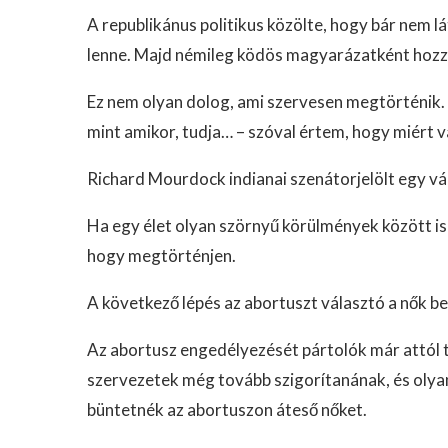
A republikánus politikus közölte, hogy bár nem l
lenne. Majd némileg ködös magyarázatként hozz
Ez nem olyan dolog, ami szervesen megtörténik. K
mint amikor, tudja… – szóval értem, hogy miért 
Richard Mourdock indianai szenátorjelölt egy vál
Ha egy élet olyan szörnyű körülmények között is 
hogy megtörténjen.
A következő lépés az abortuszt választó a nők 
Az abortusz engedélyezését pártolók már attól t
szervezetek még tovább szigorítanának, és olya
büntetnék az abortuszon áteső nőket.