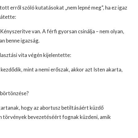
átott erről szóló kutatásokat „nem lepné meg”, ha ez igaz
átette:
ényszerítve van. A férfi gyorsan csinálja – nem olyan,
van benne igazság.
asztási vita végén kijelentette:
kezdődik, mint a nemi erőszak, akkor azt Isten akarta,
bebörtönzése?
artanak, hogy az abortusz betiltásáért küzdő
n törvények bevezetéséért fognak küzdeni, amik