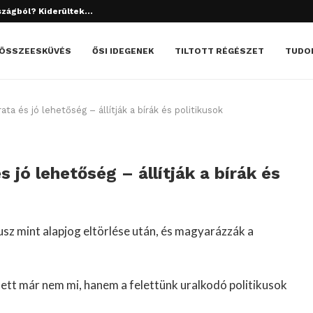
szágból? Kiderültek...
tett el? Döbbenetes dolgok derültek ki!
ÖSSZEESKÜVÉS
ŐSI IDEGENEK
TILTOTT RÉGÉSZET
TUDO
ta és jó lehetőség – állítják a bírák és politikusok
 jó lehetőség – állítják a bírák és
usz mint alapjog eltörlése után, és magyarázzák a
lett már nem mi, hanem a felettünk uralkodó politikusok