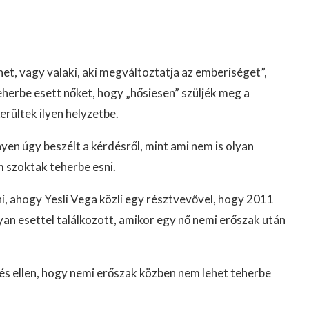
het, vagy valaki, aki megváltoztatja az emberiséget”,
 teherbe esett nőket, hogy „hősiesen” szüljék meg a
erültek ilyen helyzetbe.
en úgy beszélt a kérdésről, mint ami nem is olyan
 szoktak teherbe esni.
i, ahogy Yesli Vega közli egy résztvevővel, hogy 2011
yan esettel találkozott, amikor egy nő nemi erőszak után
tés ellen, hogy nemi erőszak közben nem lehet teherbe