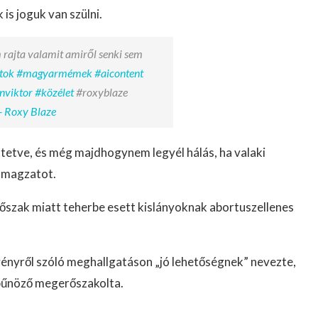
is joguk van szülni.
 rajta valamit amiről senki sem
tok
#magyarmémek
#aicontent
nviktor
#közélet
#roxyblaze
- Roxy Blaze
tetve, és még majdhogynem legyél hálás, ha valaki
a magzatot.
erőszak miatt teherbe esett kislányoknak abortuszellenes
vényről szóló meghallgatáson „jó lehetőségnek” nevezte,
 bűnöző megerőszakolta.