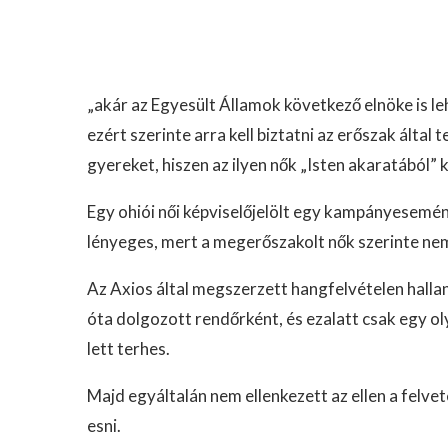
„akár az Egyesült Államok következő elnöke is le
ezért szerinte arra kell biztatni az erőszak által
gyereket, hiszen az ilyen nők „Isten akaratából” k
Egy ohiói női képviselőjelölt egy kampányesemény
lényeges, mert a megerőszakolt nők szerinte nem
Az Axios által megszerzett hangfelvételen hallan
óta dolgozott rendőrként, és ezalatt csak egy ol
lett terhes.
Majd egyáltalán nem ellenkezett az ellen a felve
esni.