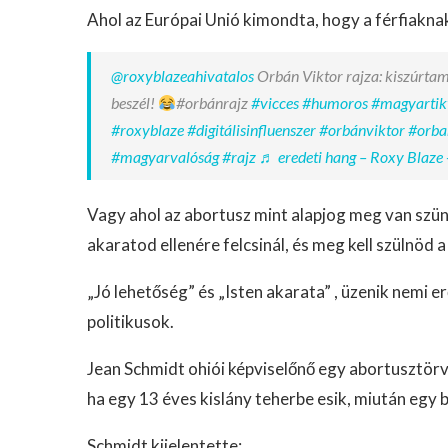
Ahol az Európai Unió kimondta, hogy a férfiaknak 
@roxyblazeahivatalos
Orbán Viktor rajza: kiszúrtam
beszél!
#orbánrajz
#vicces
#humoros
#magyartik
#roxyblaze
#digitálisinfluenszer
#orbánviktor
#orba
#magyarvalóság
#rajz
♬ eredeti hang – Roxy Blaze 
Vagy ahol az abortusz mint alapjog meg van szün
akaratod ellenére felcsinál, és meg kell szülnöd 
„Jó lehetőség” és „Isten akarata” , üzenik nemi 
politikusok.
Jean Schmidt ohiói képviselőnő egy abortusztör
ha egy 13 éves kislány teherbe esik, miután egy
Schmidt kijelentette: