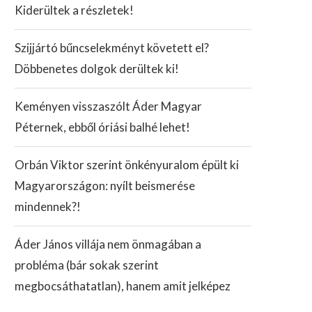
Kiderültek a részletek!
Szijjártó bűncselekményt követett el?
Döbbenetes dolgok derültek ki!
Keményen visszaszólt Áder Magyar
Péternek, ebből óriási balhé lehet!
Orbán Viktor szerint önkényuralom épült ki
Magyarországon: nyílt beismerése
mindennek?!
Áder János villája nem önmagában a
probléma (bár sokak szerint
megbocsáthatatlan), hanem amit jelképez