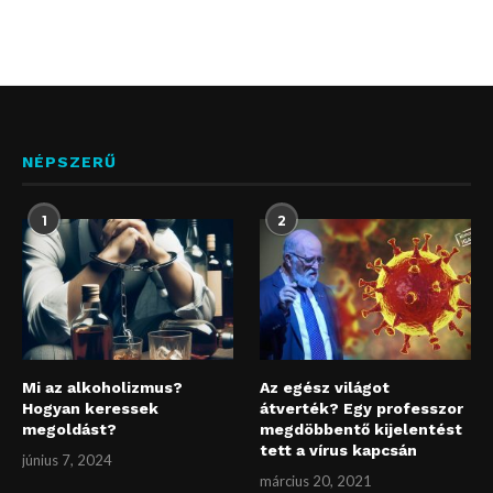
NÉPSZERŰ
1
2
Mi az alkoholizmus?
Az egész világot
Hogyan keressek
átverték? Egy professzor
megoldást?
megdöbbentő kijelentést
tett a vírus kapcsán
június 7, 2024
március 20, 2021