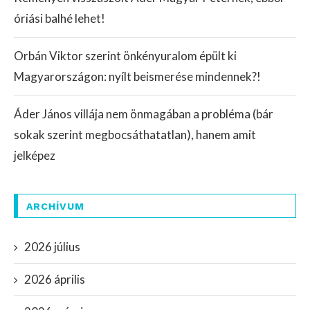
óriási balhé lehet!
Orbán Viktor szerint önkényuralom épült ki
Magyarországon: nyílt beismerése mindennek?!
Áder János villája nem önmagában a probléma (bár
sokak szerint megbocsáthatatlan), hanem amit
jelképez
ARCHÍVUM
2026 július
2026 április