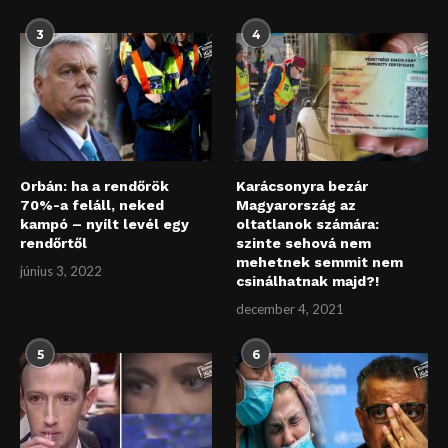
3
4
Orbán: ha a rendőrök
Karácsonyra bezár
70%-a feláll, neked
Magyarország az
kampó – nyílt levél egy
oltatlanok számára:
rendőrtől
szinte sehová nem
mehetnek semmit nem
június 3, 2022
csinálhatnak majd?!
december 4, 2021
5
6