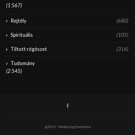
(1 567)
Rejtély
(680)
Spirituális
(105)
Tiltott régészet
(316)
Tudomány
(2 545)
@2019 - Minden jog fenntartva