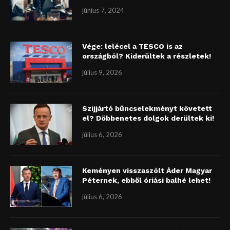
június 7, 2024
Vége: lelécel a TESCO is az
országból? Kiderültek a részletek!
július 9, 2026
Szijjártó bűncselekményt követett
el? Döbbenetes dolgok derültek ki!
július 6, 2026
Keményen visszaszólt Áder Magyar
Péternek, ebből óriási balhé lehet!
július 6, 2026