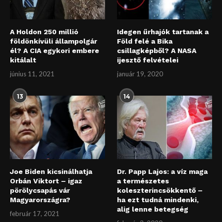
A Holdon 250 millió
Idegen űrhajók tartanak a
földönkívüli állampolgár
Föld felé a Bika
él? A CIA egykori embere
csillagképből? A NASA
kitálalt
ijesztő felvételei
június 11, 2021
január 19, 2020
13
14
Joe Biden kicsinálhatja
Dr. Papp Lajos: a víz maga
Orbán Viktort – igaz
a természetes
pörölycsapás vár
koleszterincsökkentő –
Magyarországra?
ha ezt tudná mindenki,
alig lenne betegség
február 17, 2021