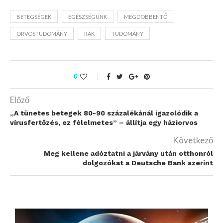
BETEGSÉGEK
EGÉSZSÉGÜNK
MEGDÖBBENTŐ
ORVOSTUDOMÁNY
RÁK
TUDOMÁNY
0
Előző
„A tünetes betegek 80-90 százalékánál igazolódik a
vírusfertőzés, ez félelmetes” – állítja egy háziorvos
Következő
Meg kellene adóztatni a járvány után otthonról
dolgozókat a Deutsche Bank szerint