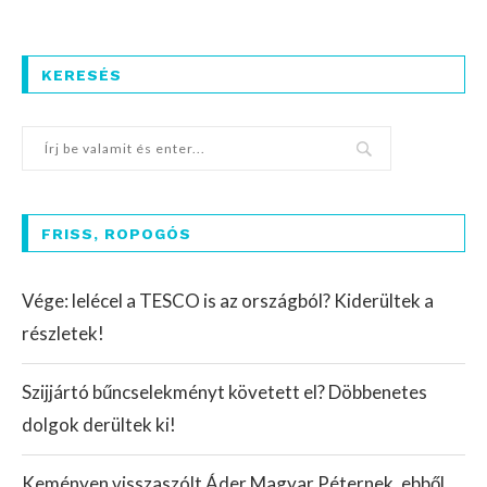
KERESÉS
FRISS, ROPOGÓS
Vége: lelécel a TESCO is az országból? Kiderültek a
részletek!
Szijjártó bűncselekményt követett el? Döbbenetes
dolgok derültek ki!
Keményen visszaszólt Áder Magyar Péternek, ebből