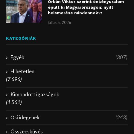
Orbán Viktor szerint önkényuralom
épült ki Magyarországon: nyílt
beismerése mindennek?!
július 5, 2026
KATEGÓRIÁK
Egyéb
(307)
Hihetetlen
(7 696)
Kimondott igazságok
(1 561)
Ősi idegenek
(243)
Összeesküvés