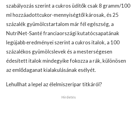
szabályozás szerint a cukros üdítők csak 8 gramm/100
ml hozzáadottcukor-mennyiségtől károsak, és 25
százalék gyümölcstartalom már fél egészség, a
NutriNet-Santé franciaországi kutatócsapatának
legújabb eredményei szerint a cukros italok, a 100
százalékos gyümölcslevek és a mesterségesen
édesített italok mindegyike fokozza a rák, különösen
az emlődaganat kialakulásának esélyét.
Lehullhat a lepel az élelmiszeripar titkáról?
Hirdetés