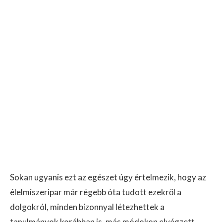
Sokan ugyanis ezt az egészet úgy értelmezik, hogy az
élelmiszeripar már régebb óta tudott ezekről a
dolgokról, minden bizonnyal létezhettek a
tanulmányok korábban is, más módokon elvégzett