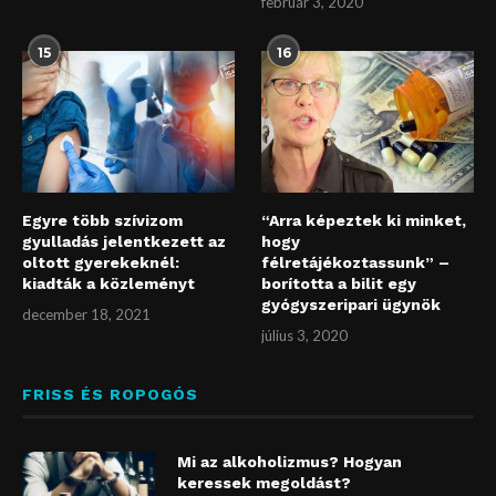
február 3, 2020
15
16
Egyre több szívizom
“Arra képeztek ki minket,
gyulladás jelentkezett az
hogy
oltott gyerekeknél:
félretájékoztassunk” –
kiadták a közleményt
borította a bilit egy
gyógyszeripari ügynök
december 18, 2021
július 3, 2020
FRISS ÉS ROPOGÓS
Mi az alkoholizmus? Hogyan
keressek megoldást?