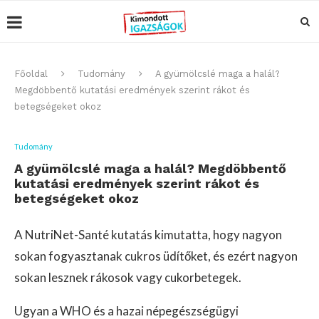
Főoldal
Tudomány
A gyümölcslé maga a halál?
Megdöbbentő kutatási eredmények szerint rákot és
betegségeket okoz
Tudomány
A gyümölcslé maga a halál? Megdöbbentő
kutatási eredmények szerint rákot és
betegségeket okoz
A NutriNet-Santé kutatás kimutatta, hogy nagyon
sokan fogyasztanak cukros üdítőket, és ezért nagyon
sokan lesznek rákosok vagy cukorbetegek.
Ugyan a WHO és a hazai népegészségügyi