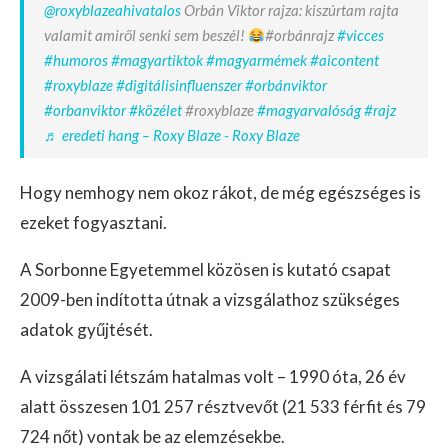
@roxyblazeahivatalos
Orbán Viktor rajza: kiszúrtam rajta
valamit amiről senki sem beszél!
#orbánrajz
#vicces
#humoros
#magyartiktok
#magyarmémek
#aicontent
#roxyblaze
#digitálisinfluenszer
#orbánviktor
#orbanviktor
#közélet
#roxyblaze
#magyarvalóság
#rajz
♬ eredeti hang – Roxy Blaze - Roxy Blaze
Hogy nemhogy nem okoz rákot, de még egészséges is
ezeket fogyasztani.
A Sorbonne Egyetemmel közösen is kutató csapat
2009-ben indította útnak a vizsgálathoz szükséges
adatok gyűjtését.
A vizsgálati létszám hatalmas volt – 1990 óta, 26 év
alatt összesen 101 257 résztvevőt (21 533 férfit és 79
724 nőt) vontak be az elemzésekbe.