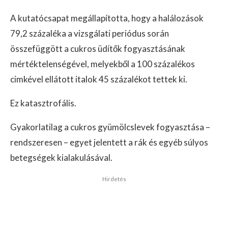
A kutatócsapat megállapította, hogy a halálozások
79,2 százaléka a vizsgálati periódus során
összefüggött a cukros üdítők fogyasztásának
mértéktelenségével, melyekből a 100 százalékos
cimkével ellátott italok 45 százalékot tettek ki.
Ez katasztrofális.
Gyakorlatilag a cukros gyümölcslevek fogyasztása –
rendszeresen – egyet jelentett a rák és egyéb súlyos
betegségek kialakulásával.
Hirdetés