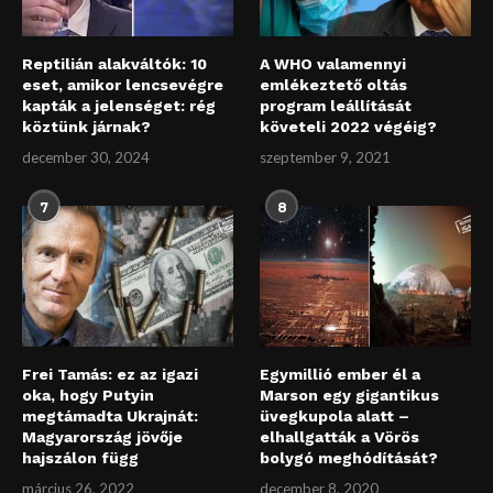
Reptilián alakváltók: 10
A WHO valamennyi
eset, amikor lencsevégre
emlékeztető oltás
kapták a jelenséget: rég
program leállítását
köztünk járnak?
követeli 2022 végéig?
december 30, 2024
szeptember 9, 2021
7
8
Frei Tamás: ez az igazi
Egymillió ember él a
oka, hogy Putyin
Marson egy gigantikus
megtámadta Ukrajnát:
üvegkupola alatt –
Magyarország jövője
elhallgatták a Vörös
hajszálon függ
bolygó meghódítását?
március 26, 2022
december 8, 2020