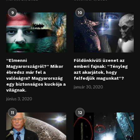
9
10
“Elmenni
Földönkívüli üzenet az
Magyarországról?” Mikor
emberi fajnak: “Tényleg
ébredsz már fel a
azt akarjátok, hogy
valóságra? Magyarország
felfedjük magunkat”?
egy biztonságos kuckója a
január 30, 2020
világnak.
június 3, 2020
11
12