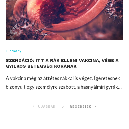
Tudomány
SZENZÁCIÓ: ITT A RÁK ELLENI VAKCINA, VÉGE A
GYILKOS BETEGSÉG KORÁNAK
A vakcina még az áttétes rákkal is végez. Ígéretesnek
bizonyult egy személyre szabott, a hasnyálmirigyrák…
ÚJABBAK
RÉGEBBIEK