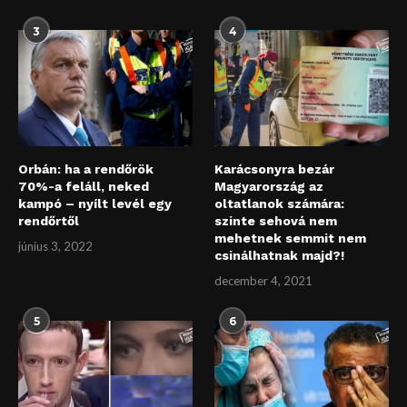
3
4
Orbán: ha a rendőrök
Karácsonyra bezár
70%-a feláll, neked
Magyarország az
kampó – nyílt levél egy
oltatlanok számára:
rendőrtől
szinte sehová nem
mehetnek semmit nem
június 3, 2022
csinálhatnak majd?!
december 4, 2021
5
6