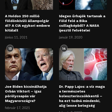
A Holdon 250 millió
Idegen űrhajók tartanak a
földönkívüli állampolgár
Föld felé a Bika
él? A CIA egykori embere
csillagképből? A NASA
kitálalt
ijesztő felvételei
június 11, 2021
január 19, 2020
13
14
Joe Biden kicsinálhatja
Dr. Papp Lajos: a víz maga
Orbán Viktort – igaz
a természetes
pörölycsapás vár
koleszterincsökkentő –
Magyarországra?
ha ezt tudná mindenki,
alig lenne betegség
február 17, 2021