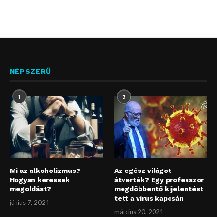
NÉPSZERŰ
1
2
Mi az alkoholizmus?
Az egész világot
Hogyan keressek
átverték? Egy professzor
megoldást?
megdöbbentő kijelentést
tett a vírus kapcsán
június 7, 2024
március 20, 2021