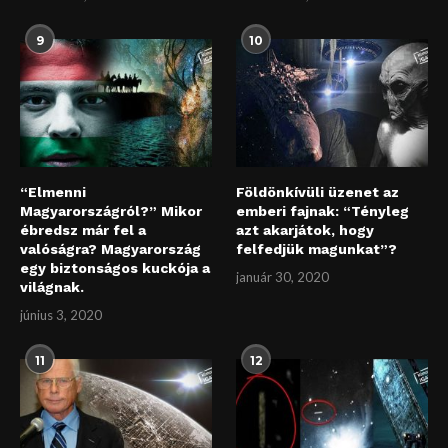
9
10
“Elmenni
Földönkívüli üzenet az
Magyarországról?” Mikor
emberi fajnak: “Tényleg
ébredsz már fel a
azt akarjátok, hogy
valóságra? Magyarország
felfedjük magunkat”?
egy biztonságos kuckója a
január 30, 2020
világnak.
június 3, 2020
11
12