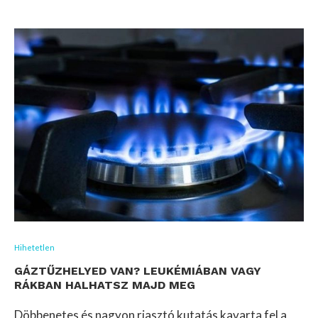
Hihetetlen
GÁZTŰZHELYED VAN? LEUKÉMIÁBAN VAGY
RÁKBAN HALHATSZ MAJD MEG
Döbbenetes és nagyon riasztó kutatás kavarta fel a