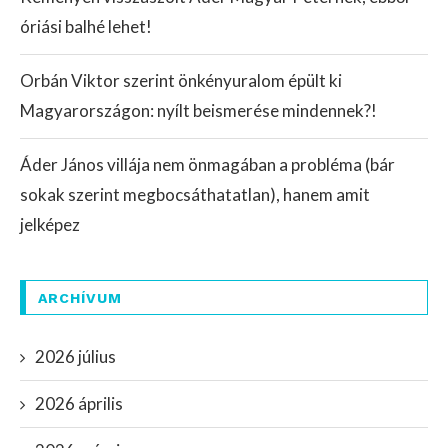
óriási balhé lehet!
Orbán Viktor szerint önkényuralom épült ki
Magyarországon: nyílt beismerése mindennek?!
Áder János villája nem önmagában a probléma (bár
sokak szerint megbocsáthatatlan), hanem amit
jelképez
ARCHÍVUM
2026 július
2026 április