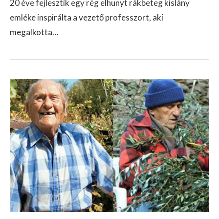
20 éve fejlesztik egy rég elhunyt rákbeteg kislány
emléke inspirálta a vezető professzort, aki
megalkotta…