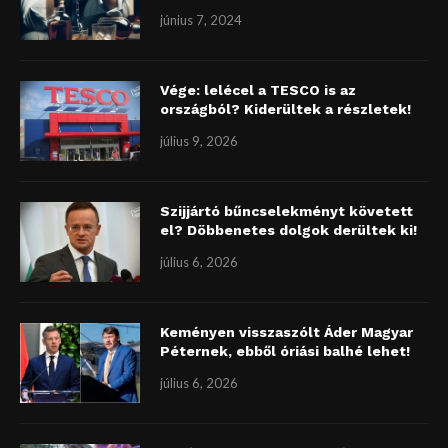
június 7, 2024
Vége: lelécel a TESCO is az
országból? Kiderültek a részletek!
július 9, 2026
Szijjártó bűncselekményt követett
el? Döbbenetes dolgok derültek ki!
július 6, 2026
Keményen visszaszólt Áder Magyar
Péternek, ebből óriási balhé lehet!
július 6, 2026