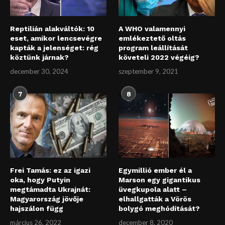
Reptilián alakváltók: 10
A WHO valamennyi
eset, amikor lencsevégre
emlékeztető oltás
kapták a jelenséget: rég
program leállítását
köztünk járnak?
követeli 2022 végéig?
december 30, 2024
szeptember 9, 2021
7
8
Frei Tamás: ez az igazi
Egymillió ember él a
oka, hogy Putyin
Marson egy gigantikus
megtámadta Ukrajnát:
üvegkupola alatt –
Magyarország jövője
elhallgatták a Vörös
hajszálon függ
bolygó meghódítását?
március 26, 2022
december 8, 2020