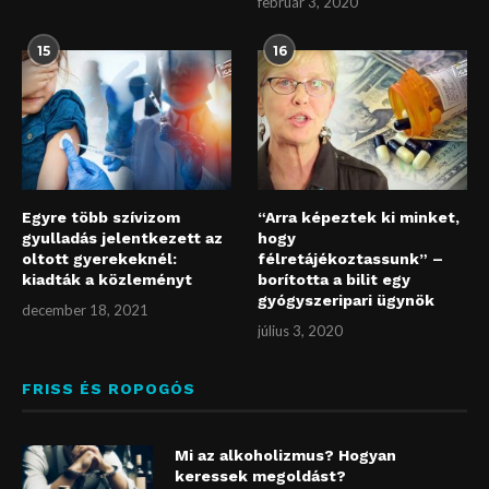
február 3, 2020
15
16
Egyre több szívizom
“Arra képeztek ki minket,
gyulladás jelentkezett az
hogy
oltott gyerekeknél:
félretájékoztassunk” –
kiadták a közleményt
borította a bilit egy
gyógyszeripari ügynök
december 18, 2021
július 3, 2020
FRISS ÉS ROPOGÓS
Mi az alkoholizmus? Hogyan
keressek megoldást?