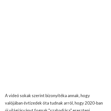
A videó sokak szerint bizonyítéka annak, hogy
valójában évtizedek óta tudnak arról, hogy 2020-ban
új világjárványt fognak “szabadjára” ereszteni.