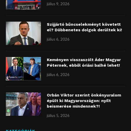
július 9, 2026
Szijjártó bűncselekményt követett
el? Döbbenetes dolgok derültek ki!
július 6, 2026
Keményen visszaszólt Áder Magyar
Péternek, ebből óriási balhé lehet!
július 6, 2026
Orbán Viktor szerint önkényuralom
épült ki Magyarországon: nyílt
beismerése mindennek?!
július 5, 2026
KATEGÓRIÁK