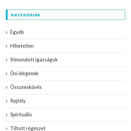
KATEGÓRIÁK
Egyéb
Hihetetlen
Kimondott igazságok
Ősi idegenek
Összeesküvés
Rejtély
Spirituális
Tiltott régészet