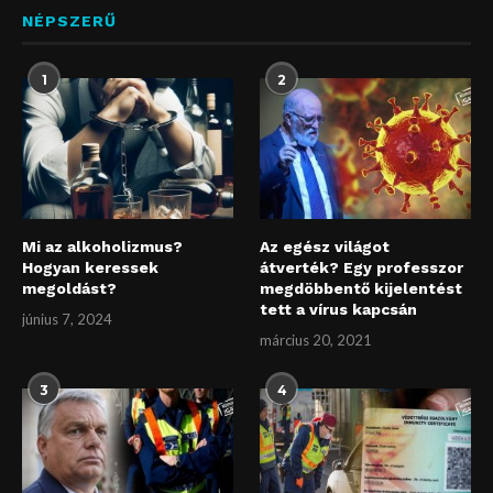
NÉPSZERŰ
1
2
Mi az alkoholizmus?
Az egész világot
Hogyan keressek
átverték? Egy professzor
megoldást?
megdöbbentő kijelentést
tett a vírus kapcsán
június 7, 2024
március 20, 2021
3
4