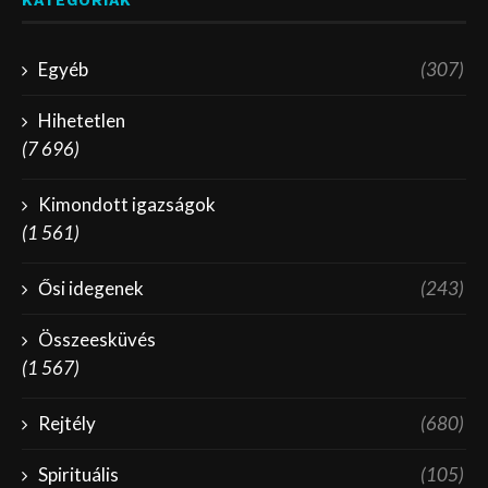
Egyéb
(307)
Hihetetlen
(7 696)
Kimondott igazságok
(1 561)
Ősi idegenek
(243)
Összeesküvés
(1 567)
Rejtély
(680)
Spirituális
(105)