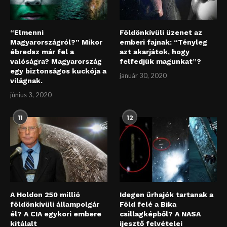
“Elmenni
Földönkívüli üzenet az
Magyarországról?” Mikor
emberi fajnak: “Tényleg
ébredsz már fel a
azt akarjátok, hogy
valóságra? Magyarország
felfedjük magunkat”?
egy biztonságos kuckója a
január 30, 2020
világnak.
június 3, 2020
11
12
A Holdon 250 millió
Idegen űrhajók tartanak a
földönkívüli állampolgár
Föld felé a Bika
él? A CIA egykori embere
csillagképből? A NASA
kitálalt
ijesztő felvételei