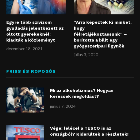
Egyre több szívizom
“Arra képeztek ki minket,
gyulladás jelentkezett az
hogy
oltott gyerekeknél:
félretájékoztassunk” –
kiadták a közleményt
borította a bilit egy
gyógyszeripari ügynök
december 18, 2021
július 3, 2020
FRISS ÉS ROPOGÓS
Mi az alkoholizmus? Hogyan
keressek megoldást?
június 7, 2024
Vége: lelécel a TESCO is az
országból? Kiderültek a részletek!