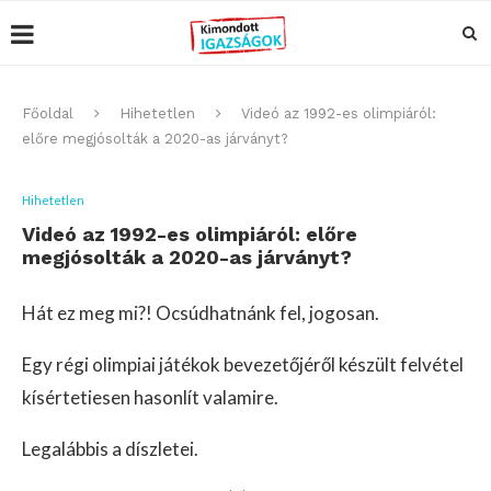
Főoldal
Hihetetlen
Videó az 1992-es olimpiáról:
előre megjósolták a 2020-as járványt?
Hihetetlen
Videó az 1992-es olimpiáról: előre
megjósolták a 2020-as járványt?
Hát ez meg mi?! Ocsúdhatnánk fel, jogosan.
Egy régi olimpiai játékok bevezetőjéről készült felvétel
kísértetiesen hasonlít valamire.
Legalábbis a díszletei.