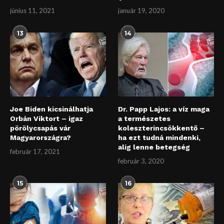
június 11, 2021
január 19, 2020
13
14
Joe Biden kicsinálhatja
Dr. Papp Lajos: a víz maga
Orbán Viktort – igaz
a természetes
pörölycsapás vár
koleszterincsökkentő –
Magyarországra?
ha ezt tudná mindenki,
alig lenne betegség
február 17, 2021
február 3, 2020
15
16