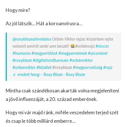
Hogy mire?
Az jól látszik… Hát a koroanvírusra…
@roxyblazeahivatalos
Orbán Viktor rajza: kiszúrtam rajta
valamit amiről senki sem beszél!
#orbánrajz
#vicces
#humoros
#magyartiktok
#magyarmémek
#aicontent
#roxyblaze
#digitálisinfluenszer
#orbánviktor
#orbanviktor
#közélet
#roxyblaze
#magyarvalóság
#rajz
♬ eredeti hang – Roxy Blaze - Roxy Blaze
Mintha csak szándékosan akarták volna megjeleníteni
a jövő influenzáját, a 20. század emberének.
Hogy mi vár majd ránk, miféle veszedelem terjed szét
és csap le több milliárd emberre…