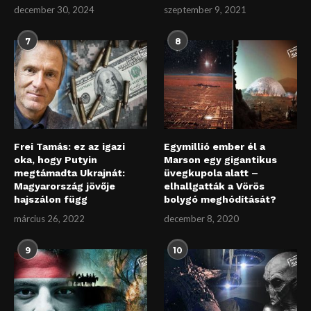
december 30, 2024
szeptember 9, 2021
7
8
Frei Tamás: ez az igazi
Egymillió ember él a
oka, hogy Putyin
Marson egy gigantikus
megtámadta Ukrajnát:
üvegkupola alatt –
Magyarország jövője
elhallgatták a Vörös
hajszálon függ
bolygó meghódítását?
március 26, 2022
december 8, 2020
9
10