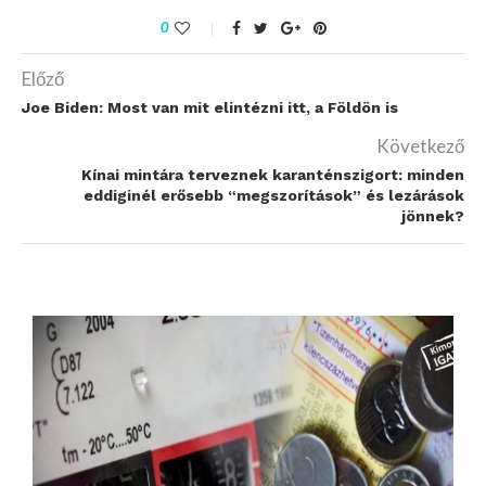
0
Előző
Joe Biden: Most van mit elintézni itt, a Földön is
Következő
Kínai mintára terveznek karanténszigort: minden
eddiginél erősebb “megszorítások” és lezárások
jönnek?