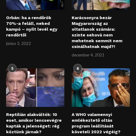
Orbán: ha a rendőrök
Karácsonyra bezár
70%-a feláll, neked
Magyarország az
kampó – nyílt levél egy
oltatlanok számára:
rendőrtől
szinte sehová nem
mehetnek semmit nem
június 3, 2022
csinálhatnak majd?!
december 4, 2021
5
6
Reptilián alakváltók: 10
A WHO valamennyi
eset, amikor lencsevégre
emlékeztető oltás
kapták a jelenséget: rég
program leállítását
köztünk járnak?
követeli 2022 végéig?