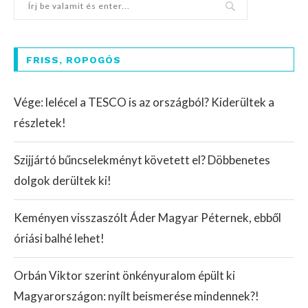
FRISS, ROPOGÓS
Vége: lelécel a TESCO is az országból? Kiderültek a
részletek!
Szijjártó bűncselekményt követett el? Döbbenetes
dolgok derültek ki!
Keményen visszaszólt Áder Magyar Péternek, ebből
óriási balhé lehet!
Orbán Viktor szerint önkényuralom épült ki
Magyarországon: nyílt beismerése mindennek?!