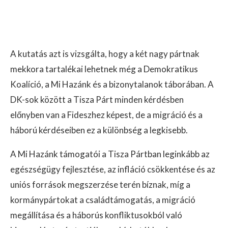
A kutatás azt is vizsgálta, hogy a két nagy pártnak
mekkora tartalékai lehetnek még a Demokratikus
Koalíció, a Mi Hazánk és a bizonytalanok táborában. A
DK-sok között a Tisza Párt minden kérdésben
előnyben van a Fideszhez képest, de a migráció és a
háború kérdéseiben ez a különbség a legkisebb.
A Mi Hazánk támogatói a Tisza Pártban leginkább az
egészségügy fejlesztése, az infláció csökkentése és az
uniós források megszerzése terén bíznak, míg a
kormánypártokat a családtámogatás, a migráció
megállítása és a háborús konfliktusokból való