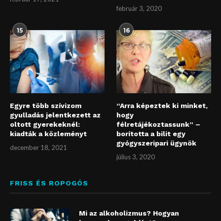
február 3, 2020
15
16
Egyre több szívizom
“Arra képeztek ki minket,
gyulladás jelentkezett az
hogy
oltott gyerekeknél:
félretájékoztassunk” –
kiadták a közleményt
borította a bilit egy
gyógyszeripari ügynök
december 18, 2021
július 3, 2020
FRISS ÉS ROPOGÓS
Mi az alkoholizmus? Hogyan