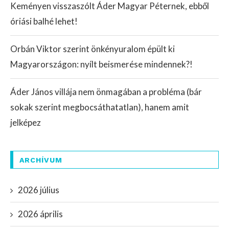
Keményen visszaszólt Áder Magyar Péternek, ebből
óriási balhé lehet!
Orbán Viktor szerint önkényuralom épült ki
Magyarországon: nyílt beismerése mindennek?!
Áder János villája nem önmagában a probléma (bár
sokak szerint megbocsáthatatlan), hanem amit
jelképez
ARCHÍVUM
2026 július
2026 április