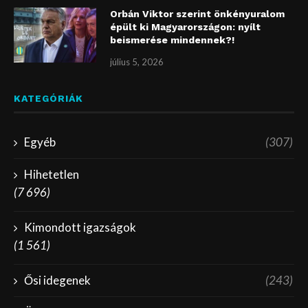
Orbán Viktor szerint önkényuralom
épült ki Magyarországon: nyílt
beismerése mindennek?!
július 5, 2026
KATEGÓRIÁK
Egyéb
(307)
Hihetetlen
(7 696)
Kimondott igazságok
(1 561)
Ősi idegenek
(243)