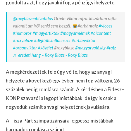
gondolta azt, hogy javulni fog a pénzügyi helyzete.
@roxyblazeahivatalos
Orbán Viktor rajza: kiszúrtam rajta
valamit amiről senki sem beszél!
#orbánrajz
#vicces
#humoros
#magyartiktok
#magyarmémek
#aicontent
#roxyblaze
#digitálisinfluenszer
#orbánviktor
#orbanviktor
#közélet
#roxyblaze
#magyarvalóság
#rajz
♬ eredeti hang – Roxy Blaze - Roxy Blaze
A megkérdezettek fele úgy vélte, hogy az anyagi
helyzete a következő egy évben nem fog változni, 26
százalék pedig romlásra számít. A kérdésben a Fidesz–
KDNP szavazói a legoptimistábbak, de így is csak a
negyedük számít anyagi helyzetének javulására.
A Tisza Párt szimpatizánsai a legpesszimistábbak,
harmaduk romlásra számít.