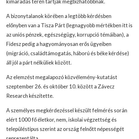
kimaradás terén tartják megbízhatóbbnak.
A bizonytalanok körében a legtöbb kérdésben
előnyben van a Tisza Párt (legnagyobb mértékben itt is
az uniós pénzek, egészségügy, korrupció témáiban), a
Fidesz pedig a hagyományosan erős ügyeiben
(migráció, családtámogatás, háború és béke kérdése)
áll jól a párt nélküliek között.
Az elemzést megalapozó közvélemény-kutatást
szeptember 26. és október 10. között a Závecz
Research készítette.
A személyes megkérdezéssel készült felmérés során
elért 1000 fő életkor, nem, iskolai végzettség és
településtípus szerint az ország felnőtt népességét
reprezentálta.