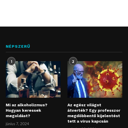
NÉPSZERŰ
1
2
Mi az alkoholizmus?
Az egész világot
Hogyan keressek
átverték? Egy professzor
megoldást?
megdöbbentő kijelentést
tett a vírus kapcsán
június 7, 2024