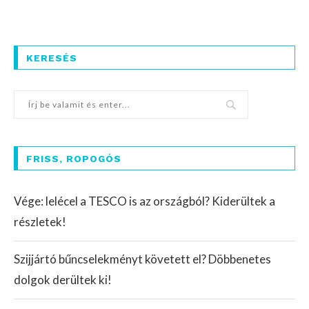
KERESÉS
FRISS, ROPOGÓS
Vége: lelécel a TESCO is az országból? Kiderültek a
részletek!
Szijjártó bűncselekményt követett el? Döbbenetes
dolgok derültek ki!