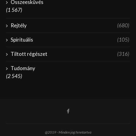
Összeesküvés
(1 567)
Rejtély
(680)
Spirituális
(105)
Tiltott régészet
(316)
Tudomány
(2 545)
@2019 - Minden jog fenntartva