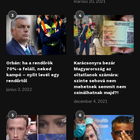
március 20, 2021
3
4
Orbán: ha a rendőrök
Karácsonyra bezár
70%-a feláll, neked
Magyarország az
kampó – nyílt levél egy
oltatlanok számára:
rendőrtől
szinte sehová nem
mehetnek semmit nem
június 3, 2022
csinálhatnak majd?!
december 4, 2021
5
6