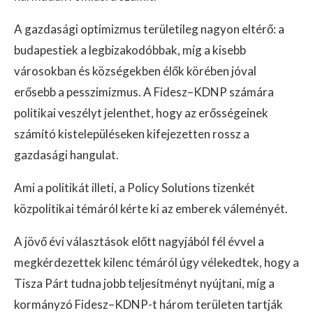
A gazdasági optimizmus területileg nagyon eltérő: a
budapestiek a legbizakodóbbak, míg a kisebb
városokban és községekben élők körében jóval
erősebb a pesszimizmus. A Fidesz–KDNP számára
politikai veszélyt jelenthet, hogy az erősségeinek
számító kistelepüléseken kifejezetten rossz a
gazdasági hangulat.
Ami a politikát illeti, a Policy Solutions tizenkét
közpolitikai témáról kérte ki az emberek váleményét.
A jövő évi választások előtt nagyjából fél évvel a
megkérdezettek kilenc témáról úgy vélekedtek, hogy a
Tisza Párt tudna jobb teljesítményt nyújtani, míg a
kormányzó Fidesz–KDNP-t három területen tartják