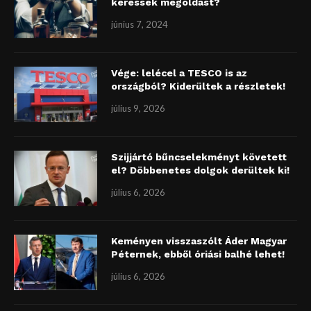
keressek megoldást?
június 7, 2024
Vége: lelécel a TESCO is az
országból? Kiderültek a részletek!
július 9, 2026
Szijjártó bűncselekményt követett
el? Döbbenetes dolgok derültek ki!
július 6, 2026
Keményen visszaszólt Áder Magyar
Péternek, ebből óriási balhé lehet!
július 6, 2026