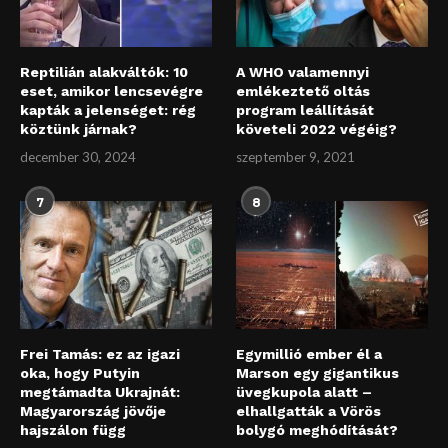
Reptilián alakváltók: 10
A WHO valamennyi
eset, amikor lencsevégre
emlékeztető oltás
kapták a jelenséget: rég
program leállítását
köztünk járnak?
követeli 2022 végéig?
december 30, 2024
szeptember 9, 2021
7
8
Frei Tamás: ez az igazi
Egymillió ember él a
oka, hogy Putyin
Marson egy gigantikus
megtámadta Ukrajnát:
üvegkupola alatt –
Magyarország jövője
elhallgatták a Vörös
hajszálon függ
bolygó meghódítását?