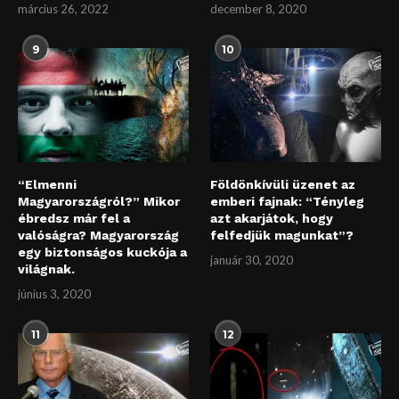
március 26, 2022
december 8, 2020
9
10
“Elmenni
Földönkívüli üzenet az
Magyarországról?” Mikor
emberi fajnak: “Tényleg
ébredsz már fel a
azt akarjátok, hogy
valóságra? Magyarország
felfedjük magunkat”?
egy biztonságos kuckója a
január 30, 2020
világnak.
június 3, 2020
11
12