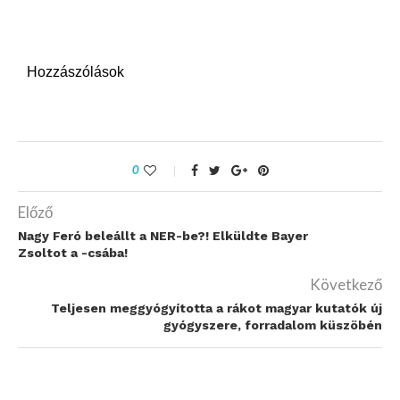
Hozzászólások
0
Előző
Nagy Feró beleállt a NER-be?! Elküldte Bayer
Zsoltot a -csába!
Következő
Teljesen meggyógyította a rákot magyar kutatók új
gyógyszere, forradalom küszöbén