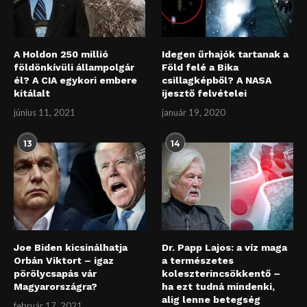
A Holdon 250 millió
Idegen űrhajók tartanak a
földönkívüli állampolgár
Föld felé a Bika
él? A CIA egykori embere
csillagképből? A NASA
kitálalt
ijesztő felvételei
június 11, 2021
január 19, 2020
13
14
Joe Biden kicsinálhatja
Dr. Papp Lajos: a víz maga
Orbán Viktort – igaz
a természetes
pörölycsapás vár
koleszterincsökkentő –
Magyarországra?
ha ezt tudná mindenki,
alig lenne betegség
február 17, 2021