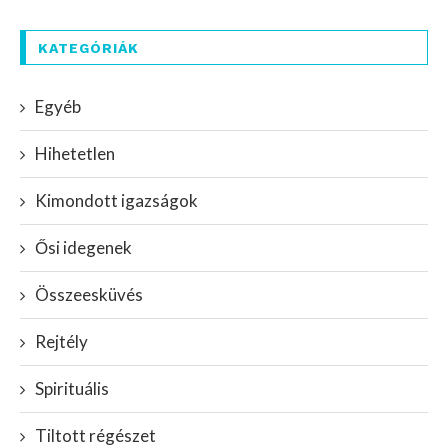
KATEGÓRIÁK
Egyéb
Hihetetlen
Kimondott igazságok
Ősi idegenek
Összeesküvés
Rejtély
Spirituális
Tiltott régészet