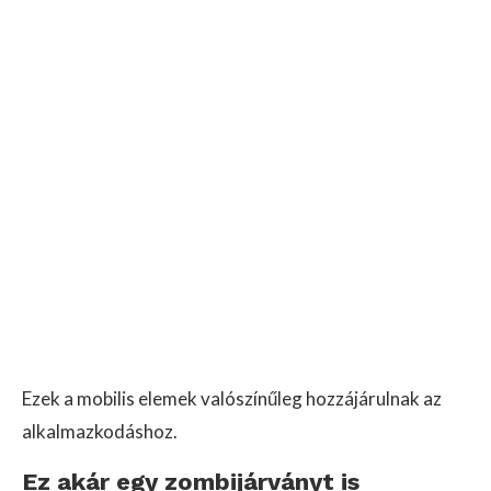
Ezek a mobilis elemek valószínűleg hozzájárulnak az
alkalmazkodáshoz.
Ez akár egy zombijárványt is