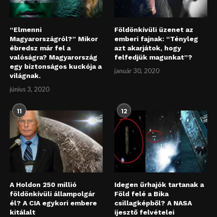
“Elmenni
Földönkívüli üzenet az
Magyarországról?” Mikor
emberi fajnak: “Tényleg
ébredsz már fel a
azt akarjátok, hogy
valóságra? Magyarország
felfedjük magunkat”?
egy biztonságos kuckója a
január 30, 2020
világnak.
június 3, 2020
11
12
A Holdon 250 millió
Idegen űrhajók tartanak a
földönkívüli állampolgár
Föld felé a Bika
él? A CIA egykori embere
csillagképből? A NASA
kitálalt
ijesztő felvételei