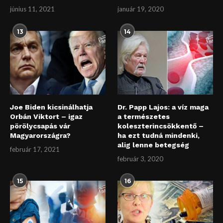
június 11, 2021
január 19, 2020
13
14
Joe Biden kicsinálhatja
Dr. Papp Lajos: a víz maga
Orbán Viktort – igaz
a természetes
pörölycsapás vár
koleszterincsökkentő –
Magyarországra?
ha ezt tudná mindenki,
alig lenne betegség
február 17, 2021
február 3, 2020
15
16