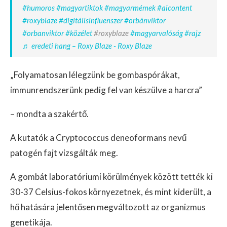
#humoros
#magyartiktok
#magyarmémek
#aicontent
#roxyblaze
#digitálisinfluenszer
#orbánviktor
#orbanviktor
#közélet
#roxyblaze
#magyarvalóság
#rajz
♬ eredeti hang – Roxy Blaze - Roxy Blaze
„Folyamatosan lélegzünk be gombaspórákat,
immunrendszerünk pedig fel van készülve a harcra”
– mondta a szakértő.
A kutatók a Cryptococcus deneoformans nevű
patogén fajt vizsgálták meg.
A gombát laboratóriumi körülmények között tették ki
30-37 Celsius-fokos környezetnek, és mint kiderült, a
hő hatására jelentősen megváltozott az organizmus
genetikája.