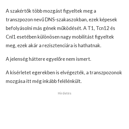
A szakértők több mozgást figyeltek meg a
transzpozon nevű DNS-szakaszokban, ezek képesek
befolyásolni más gének működését. A T1, Tcn12 és
Cnl1 esetében különösen nagy mobilitást figyeltek
meg, ezek akár a rezisztenciára is hathatnak.
A jelenség háttere egyelőre nem ismert.
A kísérletet egerekben is elvégezték, a transzpozonok
mozgása itt még inkább felélénkült.
Hirdetés