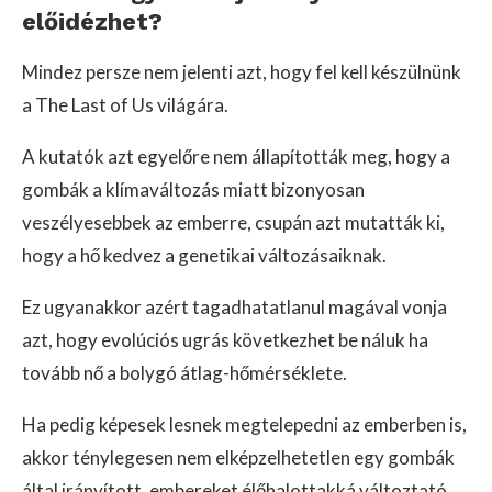
előidézhet?
Mindez persze nem jelenti azt, hogy fel kell készülnünk
a The Last of Us világára.
A kutatók azt egyelőre nem állapították meg, hogy a
gombák a klímaváltozás miatt bizonyosan
veszélyesebbek az emberre, csupán azt mutatták ki,
hogy a hő kedvez a genetikai változásaiknak.
Ez ugyanakkor azért tagadhatatlanul magával vonja
azt, hogy evolúciós ugrás következhet be náluk ha
tovább nő a bolygó átlag-hőmérséklete.
Ha pedig képesek lesnek megtelepedni az emberben is,
akkor ténylegesen nem elképzelhetetlen egy gombák
által irányított, embereket élőhalottakká változtató