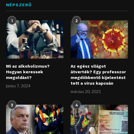
NÉPSZERŰ
1
2
Mi az alkoholizmus?
Az egész világot
Hogyan keressek
átverték? Egy professzor
megoldást?
megdöbbentő kijelentést
tett a vírus kapcsán
június 7, 2024
március 20, 2021
3
4