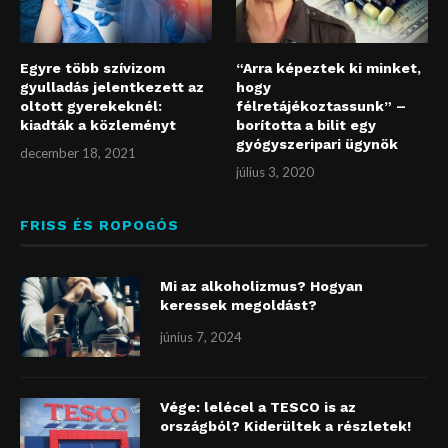
Egyre több szívizom
“Arra képeztek ki minket,
gyulladás jelentkezett az
hogy
oltott gyerekeknél:
félretájékoztassunk” –
kiadták a közleményt
borította a bilit egy
gyógyszeripari ügynök
december 18, 2021
július 3, 2020
FRISS ÉS ROPOGÓS
Mi az alkoholizmus? Hogyan
keressek megoldást?
június 7, 2024
Vége: lelécel a TESCO is az
országból? Kiderültek a részletek!