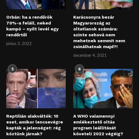
Orbán: ha a rendőrök
Karácsonyra bezár
70%-a feláll, neked
Magyarország az
kampó – nyílt levél egy
oltatlanok számára:
rendőrtől
szinte sehová nem
mehetnek semmit nem
június 3, 2022
csinálhatnak majd?!
december 4, 2021
5
6
Reptilián alakváltók: 10
A WHO valamennyi
eset, amikor lencsevégre
emlékeztető oltás
kapták a jelenséget: rég
program leállítását
köztünk járnak?
követeli 2022 végéig?