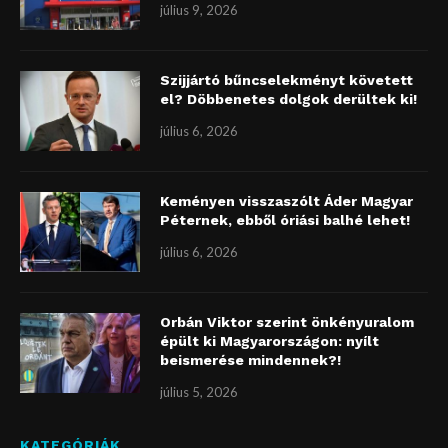
július 9, 2026
Szijjártó bűncselekményt követett
el? Döbbenetes dolgok derültek ki!
július 6, 2026
Keményen visszaszólt Áder Magyar
Péternek, ebből óriási balhé lehet!
július 6, 2026
Orbán Viktor szerint önkényuralom
épült ki Magyarországon: nyílt
beismerése mindennek?!
július 5, 2026
KATEGÓRIÁK