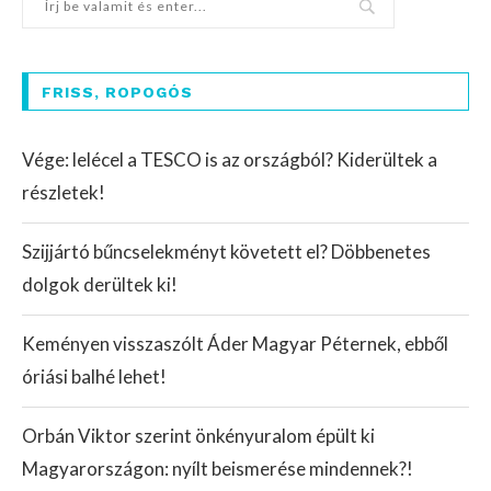
FRISS, ROPOGÓS
Vége: lelécel a TESCO is az országból? Kiderültek a
részletek!
Szijjártó bűncselekményt követett el? Döbbenetes
dolgok derültek ki!
Keményen visszaszólt Áder Magyar Péternek, ebből
óriási balhé lehet!
Orbán Viktor szerint önkényuralom épült ki
Magyarországon: nyílt beismerése mindennek?!