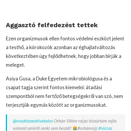
Aggasztó felfedezést tettek
Ezen organizmusok ellen fontos védelmi eszközt jelent
a testhő, a kórokozók azonban az éghajlatváltozás
következtében úgy fejlődhetnek, hogy jobban bírják a
meleget.
Asiya Gusa, a Duke Egyetem mikrobiológusa és a
csapat tagja szerint fontos kiemelni: átadási
szempontból nem fertőző betegségekről van szó, nem
terjesztjük egymás között az organizmusokat.
@roxyblazeahivatalos
Orbán Viktor rajza: kiszúrtam rajta
valamit amiről senki sem beszél!
#orbánrajz
#vicces