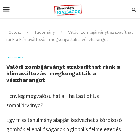
Főoldal
Tudomány
Valódi zombijárványt szabadíthat
ránk a klímaváltozás: megkongatták a vészharangot
Tudomány
Valódi zombijárványt szabadíthat ránk a
klímaváltozás: megkongatták a
vészharangot
Tényleg megvalósulhat a The Last of Us
zombijárványa?
Egy friss tanulmány alapján kedvezhet a kórokozó
gombák ellenállóságának a globális felmelegedés