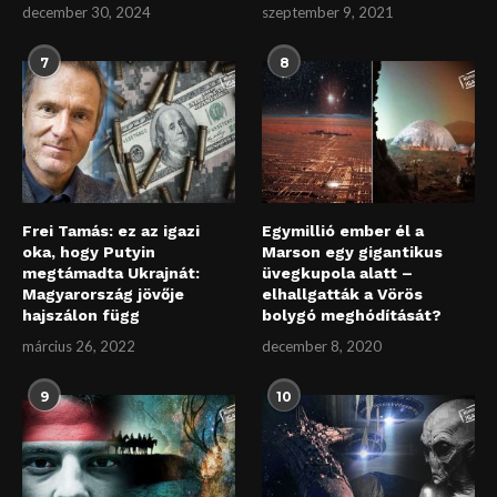
december 30, 2024
szeptember 9, 2021
7
8
Frei Tamás: ez az igazi
Egymillió ember él a
oka, hogy Putyin
Marson egy gigantikus
megtámadta Ukrajnát:
üvegkupola alatt –
Magyarország jövője
elhallgatták a Vörös
hajszálon függ
bolygó meghódítását?
március 26, 2022
december 8, 2020
9
10