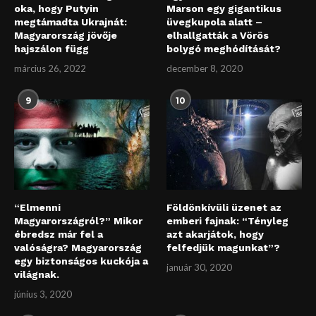
oka, hogy Putyin
Marson egy gigantikus
megtámadta Ukrajnát:
üvegkupola alatt –
Magyarország jövője
elhallgatták a Vörös
hajszálon függ
bolygó meghódítását?
március 26, 2022
december 8, 2020
9
10
“Elmenni
Földönkívüli üzenet az
Magyarországról?” Mikor
emberi fajnak: “Tényleg
ébredsz már fel a
azt akarjátok, hogy
valóságra? Magyarország
felfedjük magunkat”?
egy biztonságos kuckója a
január 30, 2020
világnak.
június 3, 2020