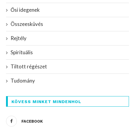
Ősi idegenek
Összeesküvés
Rejtély
Spirituális
Tiltott régészet
Tudomány
KÖVESS MINKET MINDENHOL
FACEBOOK