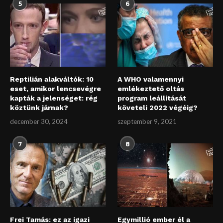
5
6
Reptilián alakváltók: 10
A WHO valamennyi
eset, amikor lencsevégre
emlékeztető oltás
kapták a jelenséget: rég
program leállítását
köztünk járnak?
követeli 2022 végéig?
december 30, 2024
szeptember 9, 2021
7
8
Frei Tamás: ez az igazi
Egymillió ember él a