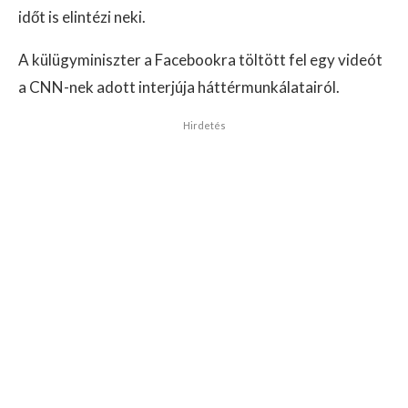
időt is elintézi neki.
A külügyminiszter a Facebookra töltött fel egy videót
a CNN-nek adott interjúja háttérmunkálatairól.
Hirdetés