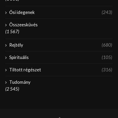
Ősi idegenek
(243)
Összeesküvés
(1 567)
Rejtély
(680)
Spirituális
(105)
Tiltott régészet
(316)
Tudomány
(2 545)