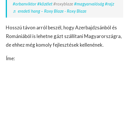
#orbanviktor
#közélet
#roxyblaze
#magyarvalóság
#rajz
♬ eredeti hang – Roxy Blaze - Roxy Blaze
Hosszú távon arról beszél, hogy Azerbajdzsánból és
Romániából is lehetne gázt szállítani Magyarországra,
de ehhez még komoly fejlesztések kellenének.
Íme: