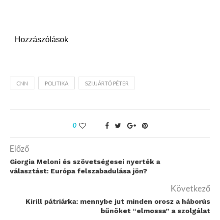
Hozzászólások
CNN
POLITIKA
SZIJJÁRTÓ PÉTER
0
Előző
Giorgia Meloni és szövetségesei nyerték a
választást: Európa felszabadulása jön?
Következő
Kirill pátriárka: mennybe jut minden orosz a háborús
bűnöket “elmossa” a szolgálat