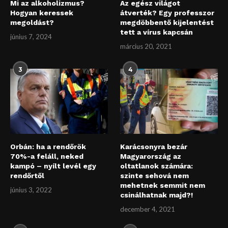
Mi az alkoholizmus?
Az egész világot
Hogyan keressek
átverték? Egy professzor
megoldást?
megdöbbentő kijelentést
tett a vírus kapcsán
június 7, 2024
március 20, 2021
3
4
Orbán: ha a rendőrök
Karácsonyra bezár
70%-a feláll, neked
Magyarország az
kampó – nyílt levél egy
oltatlanok számára:
rendőrtől
szinte sehová nem
mehetnek semmit nem
június 3, 2022
csinálhatnak majd?!
december 4, 2021