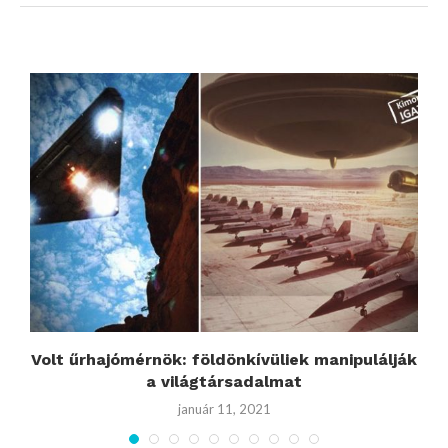
Volt űrhajómérnök: földönkívüliek manipulálják
a világtársadalmat
január 11, 2021