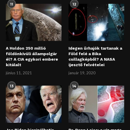
11
12
A Holdon 250 millió
Idegen űrhajók tartanak a
földönkívüli állampolgár
Föld felé a Bika
él? A CIA egykori embere
csillagképből? A NASA
kitálalt
ijesztő felvételei
június 11, 2021
január 19, 2020
13
14
Joe Biden kicsinálhatja
Dr. Papp Lajos: a víz maga