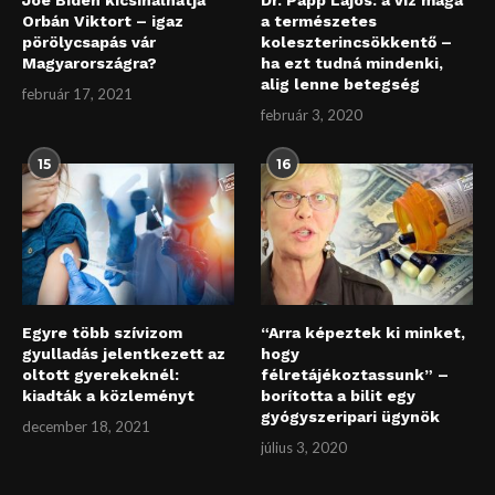
Orbán Viktort – igaz
a természetes
pörölycsapás vár
koleszterincsökkentő –
Magyarországra?
ha ezt tudná mindenki,
alig lenne betegség
február 17, 2021
február 3, 2020
15
16
Egyre több szívizom
“Arra képeztek ki minket,
gyulladás jelentkezett az
hogy
oltott gyerekeknél:
félretájékoztassunk” –
kiadták a közleményt
borította a bilit egy
gyógyszeripari ügynök
december 18, 2021
július 3, 2020