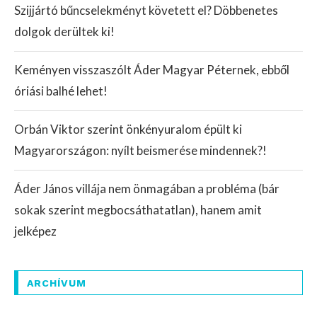
Szijjártó bűncselekményt követett el? Döbbenetes
dolgok derültek ki!
Keményen visszaszólt Áder Magyar Péternek, ebből
óriási balhé lehet!
Orbán Viktor szerint önkényuralom épült ki
Magyarországon: nyílt beismerése mindennek?!
Áder János villája nem önmagában a probléma (bár
sokak szerint megbocsáthatatlan), hanem amit
jelképez
ARCHÍVUM