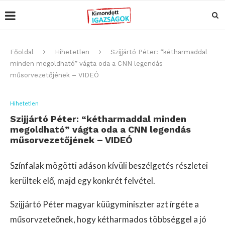
Főoldal
Hihetetlen
Szijjártó Péter: “kétharmaddal
minden megoldható” vágta oda a CNN legendás
műsorvezetőjének – VIDEÓ
Hihetetlen
Szijjártó Péter: “kétharmaddal minden
megoldható” vágta oda a CNN legendás
műsorvezetőjének – VIDEÓ
Színfalak mögötti adáson kívüli beszélgetés részletei
kerültek elő, majd egy konkrét felvétel.
Szijjártó Péter magyar küügyminiszter azt írgéte a
műsorvzeteőnek, hogy kétharmados többséggel a jó