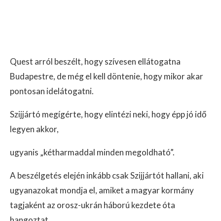
Quest arról beszélt, hogy szívesen ellátogatna
Budapestre, de még el kell döntenie, hogy mikor akar
pontosan idelátogatni.
Szijjártó megígérte, hogy elintézi neki, hogy épp jó idő
legyen akkor,
ugyanis „kétharmaddal minden megoldható”.
A beszélgetés elején inkább csak Szijjártót hallani, aki
ugyanazokat mondja el, amiket a magyar kormány
tagjaként az orosz-ukrán háború kezdete óta
hangoztat.