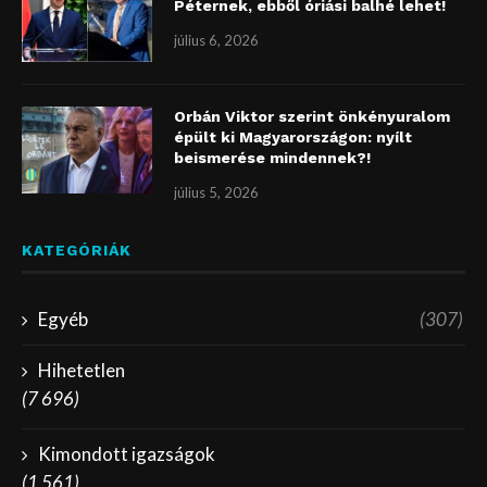
Péternek, ebből óriási balhé lehet!
július 6, 2026
Orbán Viktor szerint önkényuralom
épült ki Magyarországon: nyílt
beismerése mindennek?!
július 5, 2026
KATEGÓRIÁK
Egyéb
(307)
Hihetetlen
(7 696)
Kimondott igazságok
(1 561)