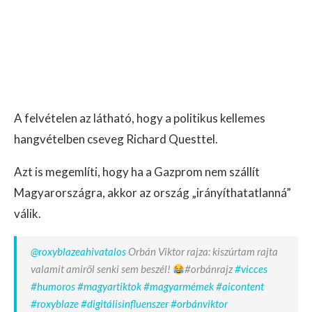
A felvételen az látható, hogy a politikus kellemes
hangvételben cseveg Richard Questtel.
Azt is megemlíti, hogy ha a Gazprom nem szállít
Magyarországra, akkor az ország „irányíthatatlanná”
válik.
@roxyblazeahivatalos
Orbán Viktor rajza: kiszúrtam rajta
valamit amiről senki sem beszél!
#orbánrajz
#vicces
#humoros
#magyartiktok
#magyarmémek
#aicontent
#roxyblaze
#digitálisinfluenszer
#orbánviktor