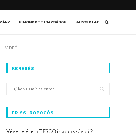
MÁNY
KIMONDOTT IGAZSÁGOK
KAPCSOLAT
t – VIDEÓ
KERESÉS
FRISS, ROPOGÓS
Vége: lelécel a TESCO is az országból?