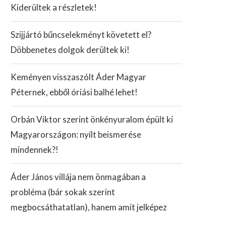
Kiderültek a részletek!
Szijjártó bűncselekményt követett el?
Döbbenetes dolgok derültek ki!
Keményen visszaszólt Áder Magyar
Péternek, ebből óriási balhé lehet!
Orbán Viktor szerint önkényuralom épült ki
Magyarországon: nyílt beismerése
mindennek?!
Áder János villája nem önmagában a
probléma (bár sokak szerint
megbocsáthatatlan), hanem amit jelképez