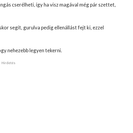
ingás cserélheti, így ha visz magával még pár szettet,
kor segít, gurulva pedig ellenállást fejt ki, ezzel
ogy nehezebb legyen tekerni.
Hirdetés