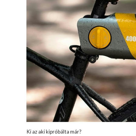
Ki az aki kipróbálta már?