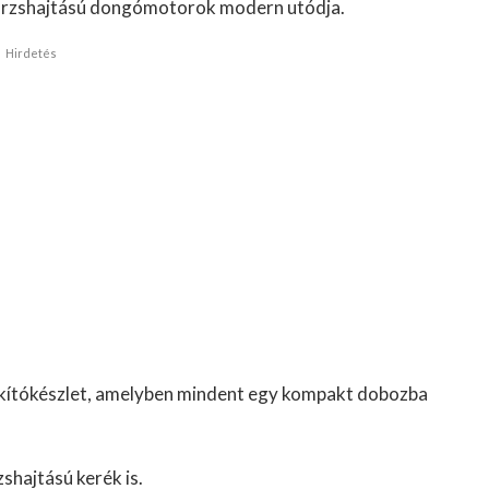
 dörzshajtású dongómotorok modern utódja.
Hirdetés
kítókészlet, amelyben mindent egy kompakt dobozba
shajtású kerék is.