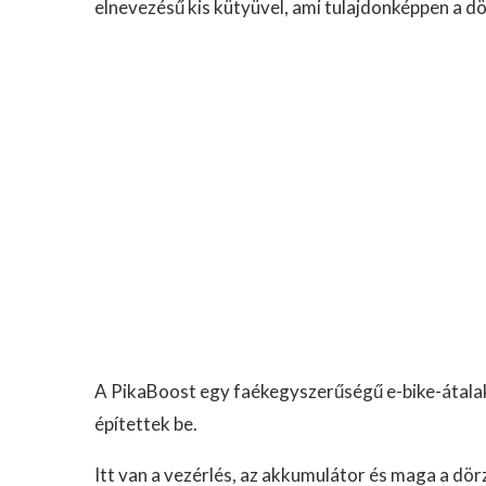
elnevezésű kis kütyüvel, ami tulajdonképpen a
A PikaBoost egy faékegyszerűségű e-bike-átala
építettek be.
Itt van a vezérlés, az akkumulátor és maga a dörz