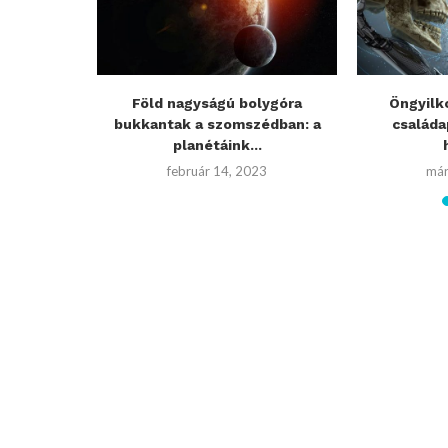
zhat a
Föld nagyságú bolygóra
Öngyilko
gyorsan...
bukkantak a szomszédban: a
családa
planétáink...
21
február 14, 2023
már