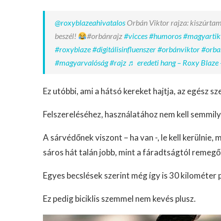
@roxyblazeahivatalos
Orbán Viktor rajza: kiszúrtam
beszél!
#orbánrajz
#vicces
#humoros
#magyartik
#roxyblaze
#digitálisinfluenszer
#orbánviktor
#orba
#magyarvalóság
#rajz
♬ eredeti hang – Roxy Blaze 
Ez utóbbi, ami a hátsó kereket hajtja, az egész s
Felszereléséhez, használatához nem kell semmil
A sárvédőnek viszont – ha van -, le kell kerülnie,
sáros hát talán jobb, mint a fáradtságtól remegő 
Egyes becslések szerint még így is 30 kilométer p
Ez pedig biciklis szemmel nem kevés plusz.