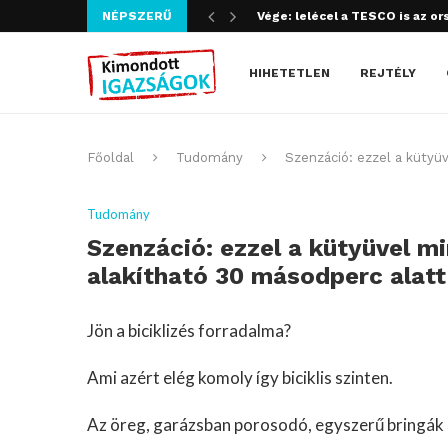
NÉPSZERŰ
Szijjártó bűncselekményt köve
HIHETETLEN
REJTÉLY
Főoldal
Tudomány
Szenzáció: ezzel a kütyü
Tudomány
Szenzáció: ezzel a kütyüvel m
alakítható 30 másodperc alat
Jön a biciklizés forradalma?
Ami azért elég komoly így biciklis szinten.
Az öreg, garázsban porosodó, egyszerű bringák i