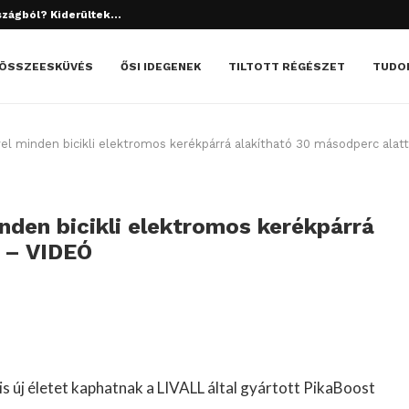
tett el? Döbbenetes dolgok derültek ki!
ÖSSZEESKÜVÉS
ŐSI IDEGENEK
TILTOTT RÉGÉSZET
TUDO
vel minden bicikli elektromos kerékpárrá alakítható 30 másodperc alat
inden bicikli elektromos kerékpárrá
t – VIDEÓ
s új életet kaphatnak a LIVALL által gyártott PikaBoost