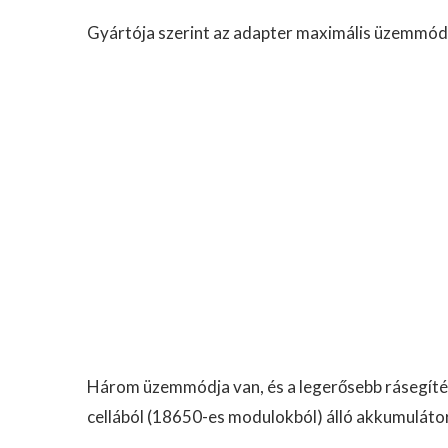
Gyártója szerint az adapter maximális üzemmódb
Három üzemmódja van, és a legerősebb rásegítés
cellából (18650-es modulokból) álló akkumulátor