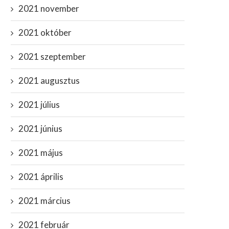
2021 november
2021 október
Bill Gates új világjárványokra
Fekália került a szemükbe, 
2021 szeptember
igyelmeztet: a fejünk felett...
beteg is megvakult...
február 15, 2021
augusztus 3, 2020
2021 augusztus
2021 július
2021 június
2021 május
2021 április
2021 március
2021 február