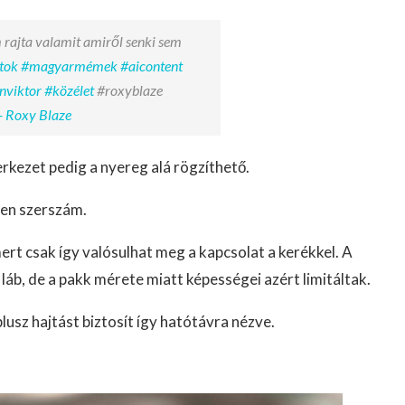
 rajta valamit amiről senki sem
tok
#magyarmémek
#aicontent
nviktor
#közélet
#roxyblaze
- Roxy Blaze
zerkezet pedig a nyereg alá rögzíthető.
yen szerszám.
 mert csak így valósulhat meg a kapcsolat a kerékkel. A
láb, de a pakk mérete miatt képességei azért limitáltak.
lusz hajtást biztosít így hatótávra nézve.