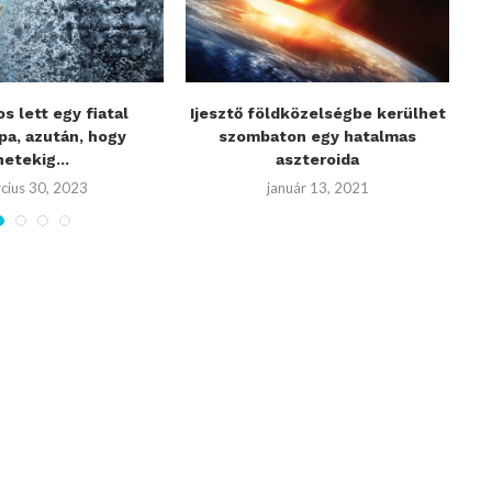
s lett egy fiatal
Ijesztő földközelségbe kerülhet
pa, azután, hogy
szombaton egy hatalmas
f
hetekig...
aszteroida
cius 30, 2023
január 13, 2021