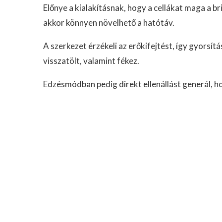
Előnye a kialakításnak, hogy a cellákat maga a br
akkor könnyen növelhető a hatótáv.
A szerkezet érzékeli az erőkifejtést, így gyorsítás
visszatölt, valamint fékez.
Edzésmódban pedig direkt ellenállást generál, h