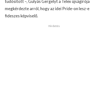
tudósított –, Gulyás Gergelyt a Telex újságírója
megkérdezte arról, hogy az idei Pride-on lesz-e
fideszes képviselő.
Hirdetés