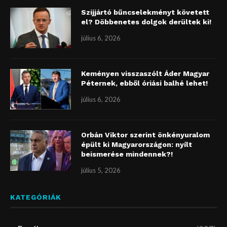
Szijjártó bűncselekményt követett
el? Döbbenetes dolgok derültek ki!
július 6, 2026
Keményen visszaszólt Áder Magyar
Péternek, ebből óriási balhé lehet!
július 6, 2026
Orbán Viktor szerint önkényuralom
épült ki Magyarországon: nyílt
beismerése mindennek?!
július 5, 2026
KATEGÓRIÁK