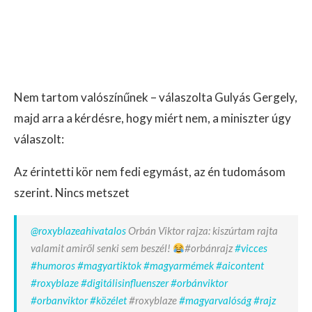
Nem tartom valószínűnek – válaszolta Gulyás Gergely,
majd arra a kérdésre, hogy miért nem, a miniszter úgy
válaszolt:
Az érintetti kör nem fedi egymást, az én tudomásom
szerint. Nincs metszet
@roxyblazeahivatalos
Orbán Viktor rajza: kiszúrtam rajta
valamit amiről senki sem beszél!
#orbánrajz
#vicces
#humoros
#magyartiktok
#magyarmémek
#aicontent
#roxyblaze
#digitálisinfluenszer
#orbánviktor
#orbanviktor
#közélet
#roxyblaze
#magyarvalóság
#rajz