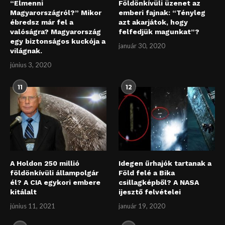
“Elmenni
Földönkívüli üzenet az
Magyarországról?” Mikor
emberi fajnak: “Tényleg
ébredsz már fel a
azt akarjátok, hogy
valóságra? Magyarország
felfedjük magunkat”?
egy biztonságos kuckója a
január 30, 2020
világnak.
június 3, 2020
11
12
A Holdon 250 millió
Idegen űrhajók tartanak a
földönkívüli állampolgár
Föld felé a Bika
él? A CIA egykori embere
csillagképből? A NASA
kitálalt
ijesztő felvételei
június 11, 2021
január 19, 2020