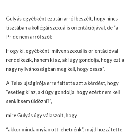
Gulyás egyébként ezután arról beszélt, hogy nincs
tisztában a kollégái szexuális orientációjával, de “a
Pride nem arról szól:
Hogy ki, egyébként, milyen szexuális orientációval
rendelkezik, hanem ki az, aki úgy gondolja, hogy ezt a
nagy nyilvánosságban meg kell, hogy ossza”.
A Telex újságírója erre feltette azt a kérdést, hogy
“esetleg ki az, aki úgy gondolja, hogy ezért nem kell
senkit sem üldözni?”,
mire Gulyás úgy válaszolt, hogy
“akkor mindannyian ott lehetnénk”, majd hozzátette,