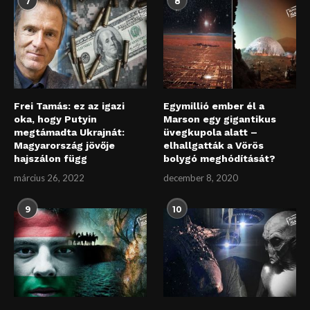
7
8
Frei Tamás: ez az igazi
Egymillió ember él a
oka, hogy Putyin
Marson egy gigantikus
megtámadta Ukrajnát:
üvegkupola alatt –
Magyarország jövője
elhallgatták a Vörös
hajszálon függ
bolygó meghódítását?
március 26, 2022
december 8, 2020
9
10