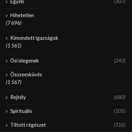
Egyéb
(307)
Hihetetlen
(7 696)
Kimondott igazságok
(1 561)
Ősi idegenek
(243)
Összeesküvés
(1 567)
Rejtély
(680)
Spirituális
(105)
Tiltott régészet
(316)