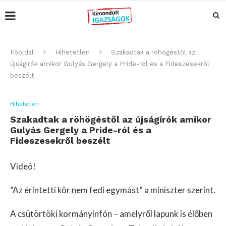
Főoldal
Hihetetlen
Szakadtak a röhögéstől az
újságírók amikor Gulyás Gergely a Pride-ról és a Fideszesekről
beszélt
Hihetetlen
Szakadtak a röhögéstől az újságírók amikor
Gulyás Gergely a Pride-ról és a
Fideszesekről beszélt
Videó!
“Az érintetti kör nem fedi egymást” a miniszter szerint.
A csütörtöki kormányinfón – amelyről lapunk is élőben