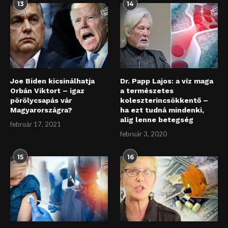
13
14
Joe Biden kicsinálhatja
Dr. Papp Lajos: a víz maga
Orbán Viktort – igaz
a természetes
pörölycsapás vár
koleszterincsökkentő –
Magyarországra?
ha ezt tudná mindenki,
alig lenne betegség
február 17, 2021
február 3, 2020
15
16