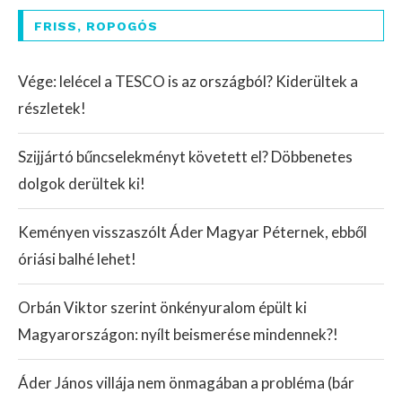
FRISS, ROPOGÓS
Vége: lelécel a TESCO is az országból? Kiderültek a
részletek!
Szijjártó bűncselekményt követett el? Döbbenetes
dolgok derültek ki!
Keményen visszaszólt Áder Magyar Péternek, ebből
óriási balhé lehet!
Orbán Viktor szerint önkényuralom épült ki
Magyarországon: nyílt beismerése mindennek?!
Áder János villája nem önmagában a probléma (bár