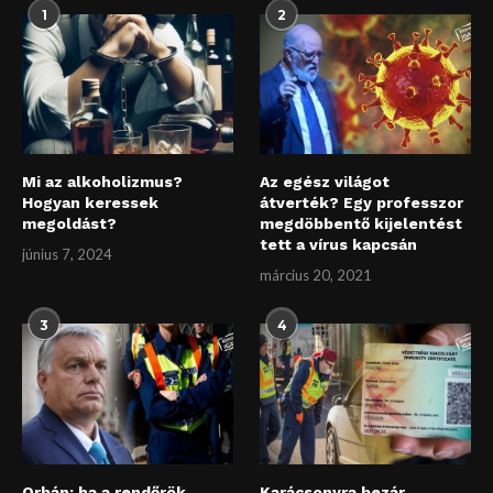
1
2
Mi az alkoholizmus?
Az egész világot
Hogyan keressek
átverték? Egy professzor
megoldást?
megdöbbentő kijelentést
tett a vírus kapcsán
június 7, 2024
március 20, 2021
3
4
Orbán: ha a rendőrök
Karácsonyra bezár