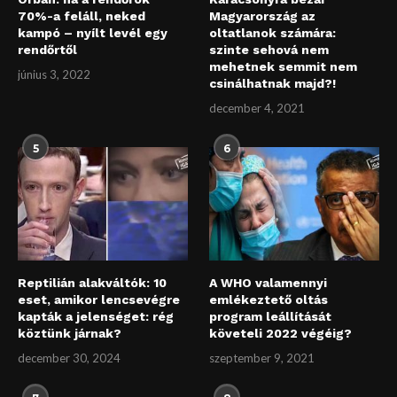
70%-a feláll, neked
Magyarország az
kampó – nyílt levél egy
oltatlanok számára:
rendőrtől
szinte sehová nem
mehetnek semmit nem
június 3, 2022
csinálhatnak majd?!
december 4, 2021
5
6
Reptilián alakváltók: 10
A WHO valamennyi
eset, amikor lencsevégre
emlékeztető oltás
kapták a jelenséget: rég
program leállítását
köztünk járnak?
követeli 2022 végéig?
december 30, 2024
szeptember 9, 2021