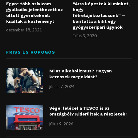
Egyre több szívizom
“Arra képeztek ki minket,
gyulladás jelentkezett az
hogy
oltott gyerekeknél:
félretájékoztassunk” –
kiadták a közleményt
borította a bilit egy
gyógyszeripari ügynök
december 18, 2021
július 3, 2020
FRISS ÉS ROPOGÓS
Mi az alkoholizmus? Hogyan
keressek megoldást?
június 7, 2024
Vége: lelécel a TESCO is az
országból? Kiderültek a részletek!
július 9, 2026