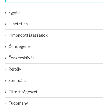
Egyéb
Hihetetlen
Kimondott igazságok
Ősi idegenek
Összeesküvés
Rejtély
Spirituális
Tiltott régészet
Tudomány