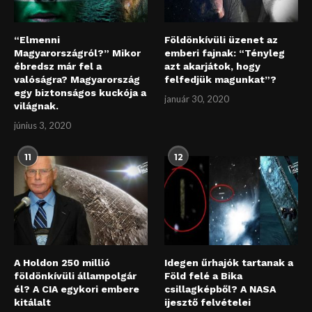
“Elmenni
Földönkívüli üzenet az
Magyarországról?” Mikor
emberi fajnak: “Tényleg
ébredsz már fel a
azt akarjátok, hogy
valóságra? Magyarország
felfedjük magunkat”?
egy biztonságos kuckója a
január 30, 2020
világnak.
június 3, 2020
11
12
A Holdon 250 millió
Idegen űrhajók tartanak a
földönkívüli állampolgár
Föld felé a Bika
él? A CIA egykori embere
csillagképből? A NASA
kitálalt
ijesztő felvételei