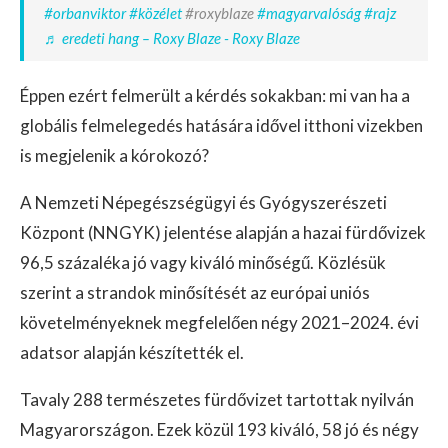
#orbanviktor
#közélet
#roxyblaze
#magyarvalóság
#rajz
♬ eredeti hang – Roxy Blaze - Roxy Blaze
Éppen ezért felmerült a kérdés sokakban: mi van ha a
globális felmelegedés hatására idővel itthoni vizekben
is megjelenik a kórokozó?
A Nemzeti Népegészségügyi és Gyógyszerészeti
Központ (NNGYK) jelentése alapján a hazai fürdővizek
96,5 százaléka jó vagy kiváló minőségű. Közlésük
szerint a strandok minősítését az európai uniós
követelményeknek megfelelően négy 2021–2024. évi
adatsor alapján készítették el.
Tavaly 288 természetes fürdővizet tartottak nyilván
Magyarországon. Ezek közül 193 kiváló, 58 jó és négy