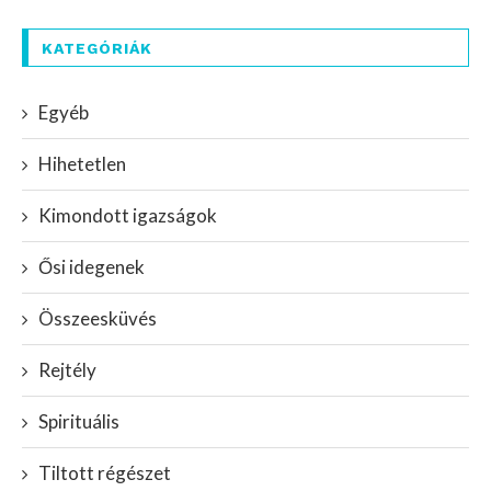
KATEGÓRIÁK
Egyéb
Hihetetlen
Kimondott igazságok
Ősi idegenek
Összeesküvés
Rejtély
Spirituális
Tiltott régészet