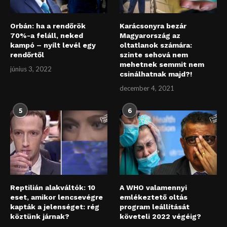
Orbán: ha a rendőrök
Karácsonyra bezár
70%-a feláll, neked
Magyarország az
kampó – nyílt levél egy
oltatlanok számára:
rendőrtől
szinte sehová nem
mehetnek semmit nem
június 3, 2022
csinálhatnak majd?!
december 4, 2021
5
6
Reptilián alakváltók: 10
A WHO valamennyi
eset, amikor lencsevégre
emlékeztető oltás
kapták a jelenséget: rég
program leállítását
köztünk járnak?
követeli 2022 végéig?