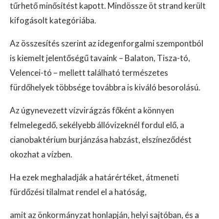
tűrhető minősítést kapott. Mindössze öt strand került
kifogásolt kategóriába.
Az összesítés szerint az idegenforgalmi szempontból
is kiemelt jelentőségű tavaink – Balaton, Tisza-tó,
Velencei-tó – mellett található természetes
fürdőhelyek többsége továbbra is kiváló besorolású.
Az úgynevezett vízvirágzás főként a könnyen
felmelegedő, sekélyebb állóvizeknél fordul elő, a
cianobaktérium burjánzása habzást, elszíneződést
okozhat a vízben.
Ha ezek meghaladják a határértéket, átmeneti
fürdőzési tilalmat rendel el a hatóság,
amit az önkormányzat honlapján, helyi sajtóban, és a