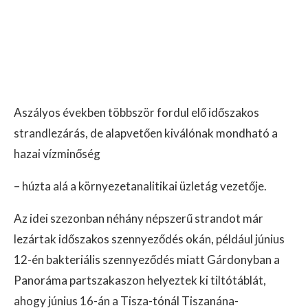
Aszályos években többször fordul elő időszakos
strandlezárás, de alapvetően kiválónak mondható a
hazai vízminőség
– húzta alá a környezetanalitikai üzletág vezetője.
Az idei szezonban néhány népszerű strandot már
lezártak időszakos szennyeződés okán, például június
12-én bakteriális szennyeződés miatt Gárdonyban a
Panoráma partszakaszon helyeztek ki tiltótáblát,
ahogy június 16-án a Tisza-tónál Tiszanána-