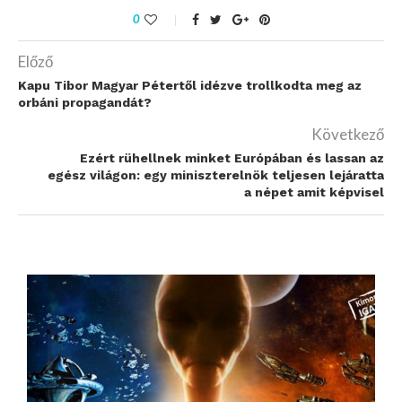
0
Előző
Kapu Tibor Magyar Pétertől idézve trollkodta meg az
orbáni propagandát?
Következő
Ezért rühellnek minket Európában és lassan az
egész világon: egy miniszterelnök teljesen lejáratta
a népet amit képvisel