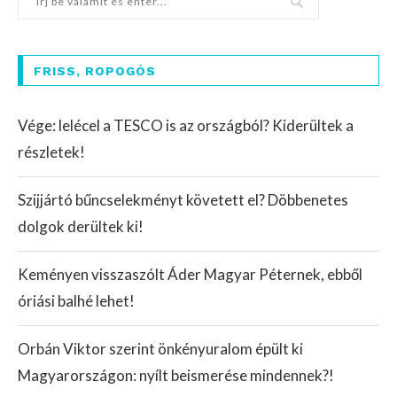
FRISS, ROPOGÓS
Vége: lelécel a TESCO is az országból? Kiderültek a
részletek!
Szijjártó bűncselekményt követett el? Döbbenetes
dolgok derültek ki!
Keményen visszaszólt Áder Magyar Péternek, ebből
óriási balhé lehet!
Orbán Viktor szerint önkényuralom épült ki
Magyarországon: nyílt beismerése mindennek?!