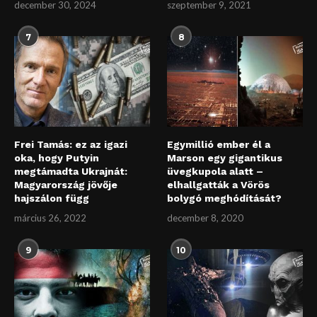
december 30, 2024
szeptember 9, 2021
7
8
Frei Tamás: ez az igazi
Egymillió ember él a
oka, hogy Putyin
Marson egy gigantikus
megtámadta Ukrajnát:
üvegkupola alatt –
Magyarország jövője
elhallgatták a Vörös
hajszálon függ
bolygó meghódítását?
március 26, 2022
december 8, 2020
9
10