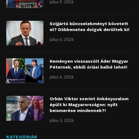
július 9, 2026
Szijjártó bűncselekményt követett
el? Döbbenetes dolgok derültek ki!
július 6, 2026
Keményen visszaszólt Áder Magyar
Péternek, ebből óriási balhé lehet!
július 6, 2026
Orbán Viktor szerint önkényuralom
épült ki Magyarországon: nyílt
beismerése mindennek?!
július 5, 2026
KATEGÓRIÁK