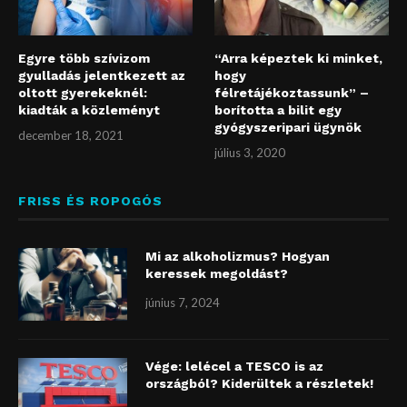
Egyre több szívizom
“Arra képeztek ki minket,
gyulladás jelentkezett az
hogy
oltott gyerekeknél:
félretájékoztassunk” –
kiadták a közleményt
borította a bilit egy
gyógyszeripari ügynök
december 18, 2021
július 3, 2020
FRISS ÉS ROPOGÓS
Mi az alkoholizmus? Hogyan
keressek megoldást?
június 7, 2024
Vége: lelécel a TESCO is az
országból? Kiderültek a részletek!