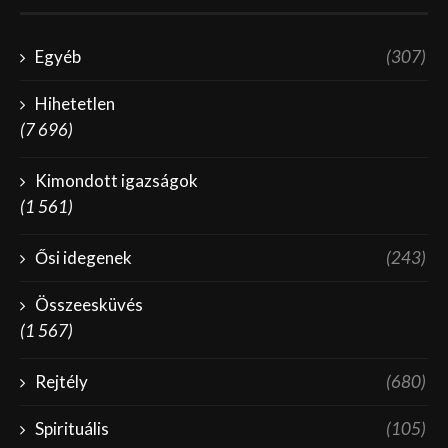
Egyéb
(307)
Hihetetlen
(7 696)
Kimondott igazságok
(1 561)
Ősi idegenek
(243)
Összeesküvés
(1 567)
Rejtély
(680)
Spirituális
(105)