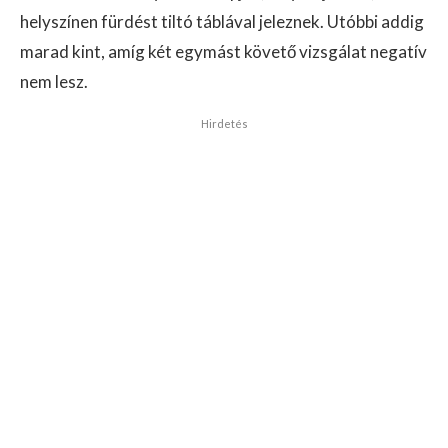
helyszínen fürdést tiltó táblával jeleznek. Utóbbi addig
marad kint, amíg két egymást követő vizsgálat negatív
nem lesz.
Hirdetés