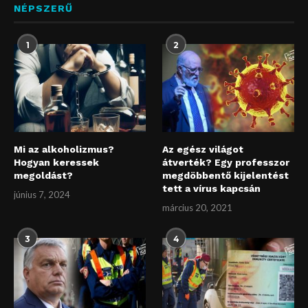
NÉPSZERŰ
1
2
Mi az alkoholizmus?
Az egész világot
Hogyan keressek
átverték? Egy professzor
megoldást?
megdöbbentő kijelentést
tett a vírus kapcsán
június 7, 2024
március 20, 2021
3
4