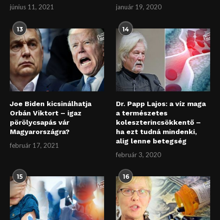
június 11, 2021
január 19, 2020
13
14
Joe Biden kicsinálhatja
Dr. Papp Lajos: a víz maga
Orbán Viktort – igaz
a természetes
pörölycsapás vár
koleszterincsökkentő –
Magyarországra?
ha ezt tudná mindenki,
alig lenne betegség
február 17, 2021
február 3, 2020
15
16