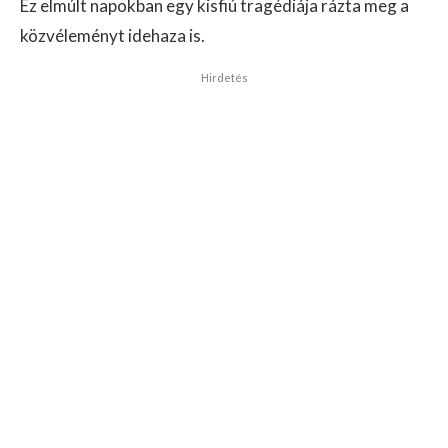
Ez elmúlt napokban egy kisfiú tragédiája rázta meg a
közvéleményt idehaza is.
Hirdetés