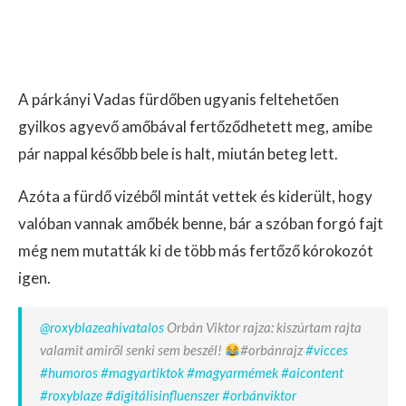
A párkányi Vadas fürdőben ugyanis feltehetően
gyilkos agyevő amőbával fertőződhetett meg, amibe
pár nappal később bele is halt, miután beteg lett.
Azóta a fürdő vizéből mintát vettek és kiderült, hogy
valóban vannak amőbék benne, bár a szóban forgó fajt
még nem mutatták ki de több más fertőző kórokozót
igen.
@roxyblazeahivatalos
Orbán Viktor rajza: kiszúrtam rajta
valamit amiről senki sem beszél!
#orbánrajz
#vicces
#humoros
#magyartiktok
#magyarmémek
#aicontent
#roxyblaze
#digitálisinfluenszer
#orbánviktor