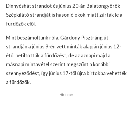
Dinnyéshát strandot és június 20-án Balatongyörök
Szépkilátó strandját is hasonló okok miatt zárták le a
fürdőzők elől.
Mint beszámoltunk róla, Gárdony Pisztráng úti
strandján a június 9-én vett minták alapján június 12-
étől betiltották a fürdőzést, de az aznapi majd a
másnapi mintavétel szerint megszűnt a korábbi
szennyeződést, így június 17-től újra birtokba vehették
a fürdőzők.
Hirdetés