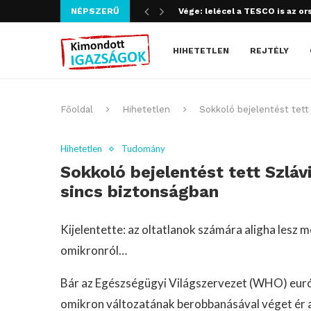
NÉPSZERŰ
Szijjártó bűncselekményt köve
HIHETETLEN
REJTÉLY
Főoldal
Hihetetlen
Sokkoló bejelentést tett 
Hihetetlen
Tudomány
Sokkoló bejelentést tett Szláv
sincs biztonságban
Kijelentette: az oltatlanok számára aligha lesz
omikronról…
Bár az Egészségügyi Világszervezet (WHO) euró
omikron változatának berobbanásával véget ér a