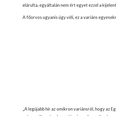
elárulta, egyáltalán nem ért egyet ezzel a kijelen
A főorvos ugyanis úgy véli, ez a variáns egyese
„A legújabb hír az omikron variánsról, hogy az