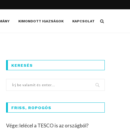
MÁNY
KIMONDOTT IGAZSÁGOK
KAPCSOLAT
KERESÉS
FRISS, ROPOGÓS
Vége: lelécel a TESCO is az országból?