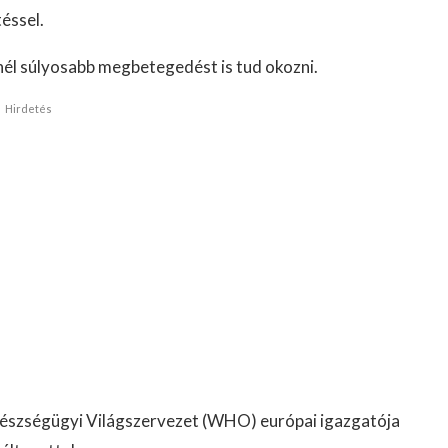
téssel.
knél súlyosabb megbetegedést is tud okozni.
Hirdetés
 Egészségügyi Világszervezet (WHO) európai igazgatója