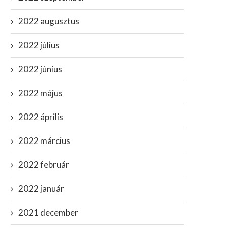
2022 augusztus
2022 július
2022 június
Vatikán rég tudja, hogy idegen
Megvannak a tárgyi
2022 május
istenek teremtették...
bizonyítékok, hogy Hitle
Argentínába menekült...
január 13, 2022
2022 április
január 28, 2023
2022 március
2022 február
2022 január
2021 december