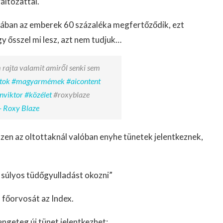
áltozattal.
rópában az emberek 60 százaléka megfertőződik, ezt
y ősszel mi lesz, azt nem tudjuk…
 rajta valamit amiről senki sem
tok
#magyarmémek
#aicontent
nviktor
#közélet
#roxyblaze
- Roxy Blaze
iszen az oltottaknál valóban enyhe tünetek jelentkeznek,
d súlyos tüdőgyulladást okozni”
 főorvosát az Index.
ngeteg új tünet jelentkezhet: