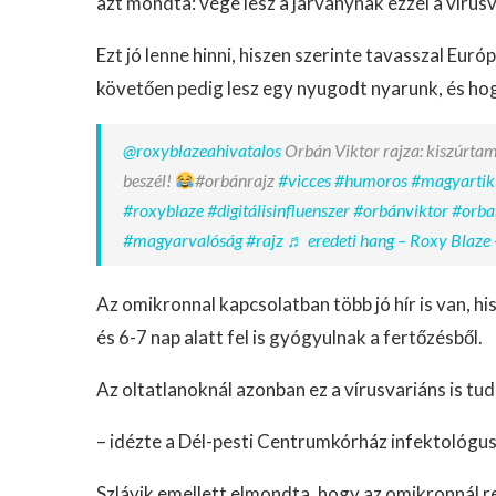
azt mondta: vége lesz a járványnak ezzel a vírusv
Ezt jó lenne hinni, hiszen szerinte tavasszal Eu
követően pedig lesz egy nyugodt nyarunk, és hog
@roxyblazeahivatalos
Orbán Viktor rajza: kiszúrtam
beszél!
#orbánrajz
#vicces
#humoros
#magyartik
#roxyblaze
#digitálisinfluenszer
#orbánviktor
#orba
#magyarvalóság
#rajz
♬ eredeti hang – Roxy Blaze 
Az omikronnal kapcsolatban több jó hír is van, h
és 6-7 nap alatt fel is gyógyulnak a fertőzésből.
Az oltatlanoknál azonban ez a vírusvariáns is tu
– idézte a Dél-pesti Centrumkórház infektológus
Szlávik emellett elmondta, hogy az omikronnál re