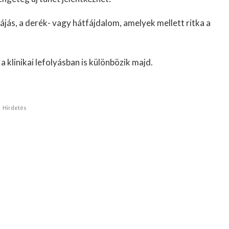
fájás, a derék- vagy hátfájdalom, amelyek mellett ritka a
a klinikai lefolyásban is különbözik majd.
Hirdetés