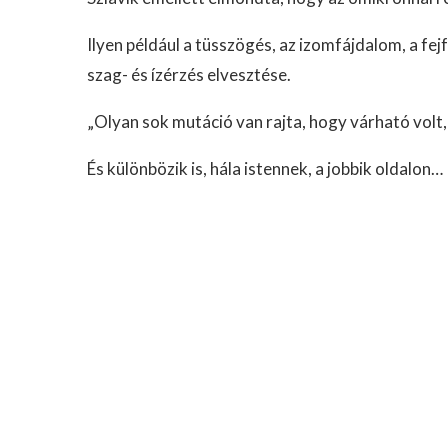
Ilyen például a tüsszögés, az izomfájdalom, a fej
szag- és ízérzés elvesztése.
„Olyan sok mutáció van rajta, hogy várható volt, 
És különbözik is, hála istennek, a jobbik oldalon…