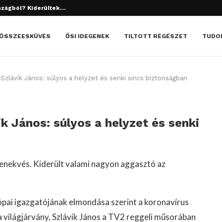
tett el? Döbbenetes dolgok derültek ki!
ÖSSZEESKÜVÉS
ŐSI IDEGENEK
TILTOTT RÉGÉSZET
TUDO
Szlávik János: súlyos a helyzet és senki sincs biztonságban
ik János: súlyos a helyzet és senki
 menekvés. Kiderült valami nagyon aggasztó az
pai igazgatójának elmondása szerint a koronavírus
 világjárvány, Szlávik János a TV2 reggeli műsorában