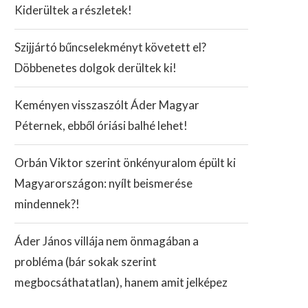
Kiderültek a részletek!
Szijjártó bűncselekményt követett el?
Döbbenetes dolgok derültek ki!
Keményen visszaszólt Áder Magyar
Péternek, ebből óriási balhé lehet!
Orbán Viktor szerint önkényuralom épült ki
Magyarországon: nyílt beismerése
mindennek?!
Áder János villája nem önmagában a
probléma (bár sokak szerint
megbocsáthatatlan), hanem amit jelképez