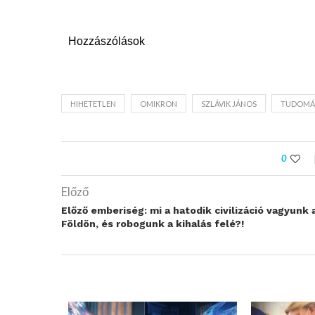
Hozzászólások
HIHETETLEN
OMIKRON
SZLÁVIK JÁNOS
TUDOMÁ
0
Előző
Előző emberiség: mi a hatodik civilizáció vagyunk 
Földön, és robogunk a kihalás felé?!