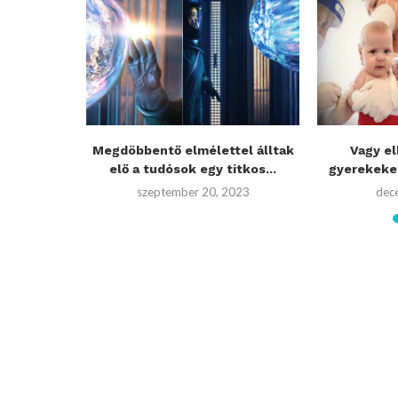
telen
Megdöbbentő elmélettel álltak
Vagy el
hhez? A...
elő a tudósok egy titkos...
gyerekeket
23
szeptember 20, 2023
dec