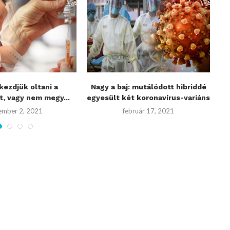
kezdjük oltani a
Nagy a baj: mutálódott hibriddé
A 
, vagy nem megy...
egyesült két koronavírus-variáns
ember 2, 2021
február 17, 2021