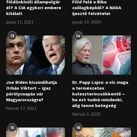
földönkívüli állampolgár
Föld felé a Bika
él? A CIA egykori embere
csillagképből? A NASA
kitálalt
ijesztő felvételei
június 11, 2021
január 19, 2020
13
14
Joe Biden kicsinálhatja
Dr. Papp Lajos: a víz maga
Orbán Viktort – igaz
a természetes
pörölycsapás vár
koleszterincsökkentő –
Magyarországra?
ha ezt tudná mindenki,
alig lenne betegség
február 17, 2021
február 3, 2020
15
16