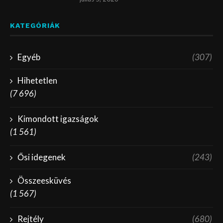
KATEGÓRIÁK
Egyéb
(307)
Hihetetlen
(7 696)
Kimondott igazságok
(1 561)
Ősi idegenek
(243)
Összeesküvés
(1 567)
Rejtély
(680)