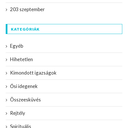
203 szeptember
KATEGÓRIÁK
Egyéb
Hihetetlen
Kimondott igazságok
Ősi idegenek
Összeesküvés
Rejtély
Spirituális