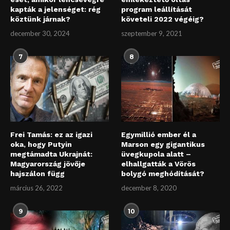
kapták a jelenséget: rég
program leállítását
köztünk járnak?
követeli 2022 végéig?
december 30, 2024
szeptember 9, 2021
7
8
Frei Tamás: ez az igazi
Egymillió ember él a
oka, hogy Putyin
Marson egy gigantikus
megtámadta Ukrajnát:
üvegkupola alatt –
Magyarország jövője
elhallgatták a Vörös
hajszálon függ
bolygó meghódítását?
március 26, 2022
december 8, 2020
9
10