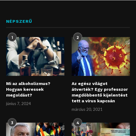
NÉPSZERŰ
1
2
Mi az alkoholizmus?
Az egész világot
Hogyan keressek
átverték? Egy professzor
megoldást?
megdöbbentő kijelentést
tett a vírus kapcsán
június 7, 2024
március 20, 2021
3
4