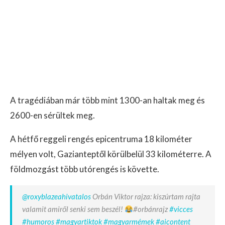
A tragédiában már több mint 1300-an haltak meg és
2600-en sérültek meg.
A hétfő reggeli rengés epicentruma 18 kilométer
mélyen volt, Gazianteptől körülbelül 33 kilométerre. A
földmozgást több utórengés is követte.
@roxyblazeahivatalos
Orbán Viktor rajza: kiszúrtam rajta
valamit amiről senki sem beszél!
#orbánrajz
#vicces
#humoros
#magyartiktok
#magyarmémek
#aicontent