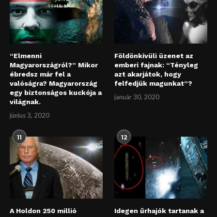
“Elmenni
Földönkívüli üzenet az
Magyarországról?” Mikor
emberi fajnak: “Tényleg
ébredsz már fel a
azt akarjátok, hogy
valóságra? Magyarország
felfedjük magunkat”?
egy biztonságos kuckója a
január 30, 2020
világnak.
június 3, 2020
11
12
A Holdon 250 millió
Idegen űrhajók tartanak a