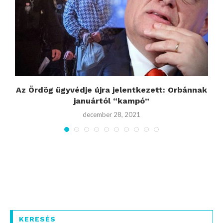
k
Az Ördög ügyvédje újra jelentkezett: Orbánnak
januártól “kampó”
december 28, 2021
KERESÉS