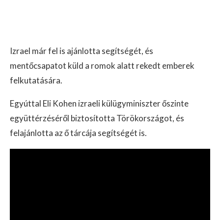
Izrael már fel is ajánlotta segítségét, és
mentőcsapatot küld a romok alatt rekedt emberek
felkutatására.
Egyúttal Eli Kohen izraeli külügyminiszter őszinte
együttérzéséről biztosította Törökországot, és
felajánlotta az ő tárcája segítségét is.