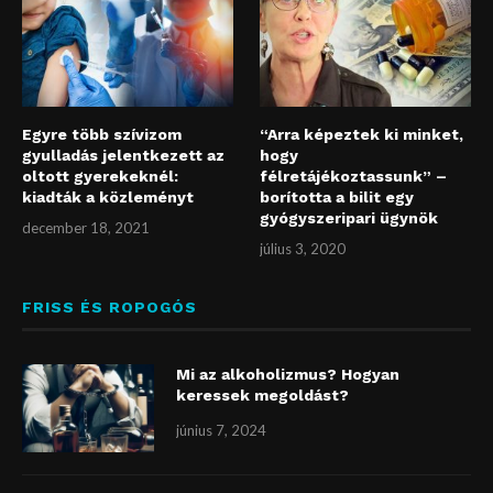
Egyre több szívizom
“Arra képeztek ki minket,
gyulladás jelentkezett az
hogy
oltott gyerekeknél:
félretájékoztassunk” –
kiadták a közleményt
borította a bilit egy
gyógyszeripari ügynök
december 18, 2021
július 3, 2020
FRISS ÉS ROPOGÓS
Mi az alkoholizmus? Hogyan
keressek megoldást?
június 7, 2024