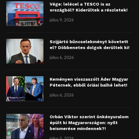
Vége: lelécel a TESCO is az
országból? Kiderültek a részletek!
július 9, 2026
Szijjártó bűncselekményt követett
el? Döbbenetes dolgok derültek ki!
július 6, 2026
Keményen visszaszólt Áder Magyar
Péternek, ebből óriási balhé lehet!
július 6, 2026
Orbán Viktor szerint önkényuralom
épült ki Magyarországon: nyílt
beismerése mindennek?!
július 5, 2026