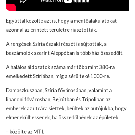
Egyúttal közölte azt is, hogy a mentőalakulatokat
azonnal az érintett területre riasztották.
A rengések Szíria északi részét is sújtották, a
beszámolók szerint Aleppóban is több ház összedőlt.
A halálos áldozatok száma már több mint 380-ra
emelkedett Szíriában, míg a sérülteké 1000-re.
Damaszkuszban, Szíria fővárosában, valamint a
libanoni fővárosban, Bejrútban és Tripoliban az
emberek az utcára siettek, beültek az autójukba, hogy
elmenekülhessenek, ha összedőlnének az épületek
– közölte az MTI.