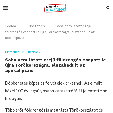
Főoldal
Hihetetlen
Soha nem látott erejű
földrengés csapott le újra Törökországra, elszabadult az
apokalipszis
Hihetetlen
Tudomány
Soha nem látott erejű földrengés csapott le
újra Törökországra, elszabadult az
apokalipszis
Döbbenetes képes és felvételek érkeznek. Az elmúlt
közel 100 év legsúlyosabb katasztrófáját jelentette be
Erdogan.
Több erős földrengés is megrázta Törökországot és