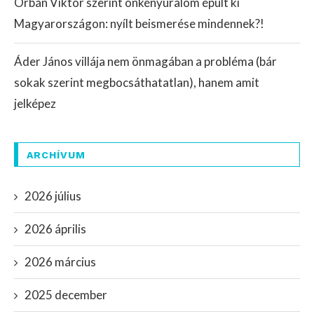
Orbán Viktor szerint önkényuralom épült ki
Magyarországon: nyílt beismerése mindennek?!
Áder János villája nem önmagában a probléma (bár
sokak szerint megbocsáthatatlan), hanem amit
jelképez
ARCHÍVUM
2026 július
2026 április
2026 március
2025 december