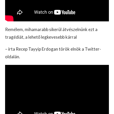
Remélem, mihamarabb sikerül átvészelnünk ezt a
tragédiát, a lehető legkevesebb kárral
– írta Recep Tayyip Erdogan török elnök a Twitter-
oldalán.