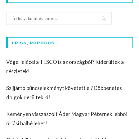
FRISS, ROPOGÓS
Vége: lelécel a TESCO is az országból? Kiderültek a
részletek!
Szijjártó bűncselekményt követett el? Döbbenetes
dolgok derültek ki!
Keményen visszaszólt Áder Magyar Péternek, ebből
óriási balhé lehet!