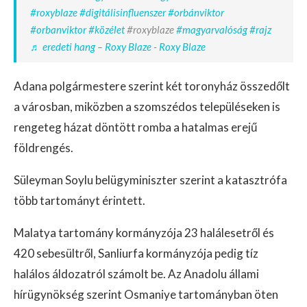
#roxyblaze
#digitálisinfluenszer
#orbánviktor
#orbanviktor
#közélet
#roxyblaze
#magyarvalóság
#rajz
♬ eredeti hang – Roxy Blaze - Roxy Blaze
Adana polgármestere szerint két toronyház összedőlt
a városban, miközben a szomszédos településeken is
rengeteg házat döntött romba a hatalmas erejű
földrengés.
Süleyman Soylu belügyminiszter szerint a katasztrófa
több tartományt érintett.
Malatya tartomány kormányzója 23 halálesetről és
420 sebesültről, Sanliurfa kormányzója pedig tíz
halálos áldozatról számolt be. Az Anadolu állami
hírügynökség szerint Osmaniye tartományban öten