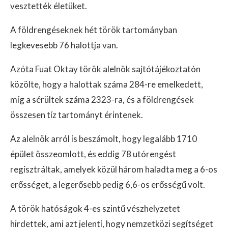
vesztették életüket.
A földrengéseknek hét török tartományban
legkevesebb 76 halottja van.
Azóta Fuat Oktay török alelnök sajtótájékoztatón
közölte, hogy a halottak száma 284-re emelkedett,
míg a sérültek száma 2323-ra, és a földrengések
összesen tíz tartományt érintenek.
Az alelnök arról is beszámolt, hogy legalább 1710
épület összeomlott, és eddig 78 utórengést
regisztráltak, amelyek közül három haladta meg a 6-os
erősséget, a legerősebb pedig 6,6-os erősségű volt.
A török hatóságok 4-es szintű vészhelyzetet
hirdettek, ami azt jelenti, hogy nemzetközi segítséget