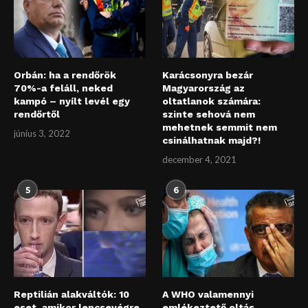
Orbán: ha a rendőrök
Karácsonyra bezár
70%-a feláll, neked
Magyarország az
kampó – nyílt levél egy
oltatlanok számára:
rendőrtől
szinte sehová nem
mehetnek semmit nem
június 3, 2022
csinálhatnak majd?!
december 4, 2021
5
6
Reptilián alakváltók: 10
A WHO valamennyi
eset, amikor lencsevégre
emlékeztető oltás