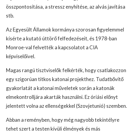
összpontosítása, a stressz enyhítése, az alvás javítása
stb.
Az Egyesült Államok kormánya szorosan figyelemmel
kísérte a kutató úttörő felfedezéseit, és 1978-ban
Monroe-val felvették a kapcsolatot a CIA
képviselőivel.
Magas rangú tisztviselők felkérték, hogy csatlakozzon
egy szigorúan titkos katonai projekthez. Tudatbővítő
gyakorlatát a katonai műveletek során a katonák
elmekontrolljára akarták használni. Ez óriási előnyt
jelentett volna az ellenségekkel (Szovjetunió) szemben.
Abban a reményben, hogy még nagyobb tekintélyre
tehet szert a testen kívüli élmények és más