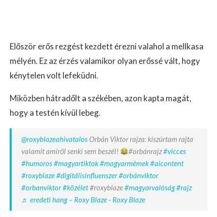
Először erős rezgést kezdett érezni valahol a mellkasa
mélyén. Ez az érzés valamikor olyan erőssé vált, hogy
kénytelen volt lefeküdni.
Miközben hátradőlt a székében, azon kapta magát,
hogy a testén kívül lebeg.
@roxyblazeahivatalos
Orbán Viktor rajza: kiszúrtam rajta
valamit amiről senki sem beszél!
#orbánrajz
#vicces
#humoros
#magyartiktok
#magyarmémek
#aicontent
#roxyblaze
#digitálisinfluenszer
#orbánviktor
#orbanviktor
#közélet
#roxyblaze
#magyarvalóság
#rajz
♬ eredeti hang – Roxy Blaze - Roxy Blaze