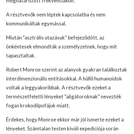
meghatározott frekvenciákon.
A résztvevők nem léptek kapcsolatba és nem
kommunikáltak egymással.
Miután “asztrális utazásuk” befejeződött, az
önkéntesek elmondták a személyzetnek, hogy mit
tapasztaltak.
Robert Monroe szerint az alanyok gyakran találkoztak
interdimenzionális entitásokkal. A hüllő humanoidok
voltak a leggyakoribbak. A résztvevők ezeket a
természetfeletti lényeket “aligátoroknak” nevezték
fogas krokodilpofájuk miatt.
Érdekes, hogy Monroe ekkor már jól ismerte ezeket a
lényeket. Számtalan testen kívüli expedíciója során