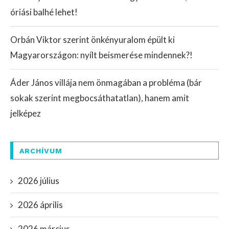
óriási balhé lehet!
Orbán Viktor szerint önkényuralom épült ki
Magyarországon: nyílt beismerése mindennek?!
Áder János villája nem önmagában a probléma (bár
sokak szerint megbocsáthatatlan), hanem amit
jelképez
ARCHÍVUM
2026 július
2026 április
2026 március