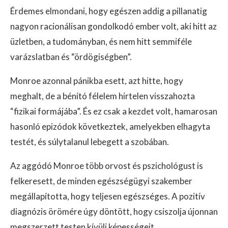
Érdemes elmondani, hogy egészen addig a pillanatig
nagyon racionálisan gondolkodó ember volt, aki hitt az
üzletben, a tudományban, és nem hitt semmiféle
varázslatban és “ördögiségben”.
Monroe azonnal pánikba esett, azt hitte, hogy
meghalt, de a bénító félelem hirtelen visszahozta
“fizikai formájába”. És ez csak a kezdet volt, hamarosan
hasonló epizódok következtek, amelyekben elhagyta
testét, és súlytalanul lebegett a szobában.
Az aggódó Monroe több orvost és pszichológust is
felkeresett, de minden egészségügyi szakember
megállapította, hogy teljesen egészséges. A pozitív
diagnózis örömére úgy döntött, hogy csiszolja újonnan
megszerzett testen kívüli képességeit.