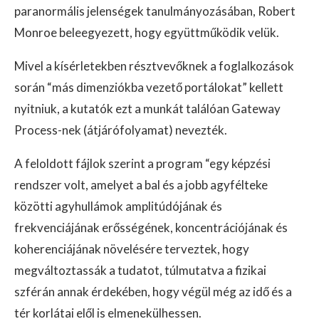
paranormális jelenségek tanulmányozásában, Robert
Monroe beleegyezett, hogy együttműködik velük.
Mivel a kísérletekben résztvevőknek a foglalkozások
során “más dimenziókba vezető portálokat” kellett
nyitniuk, a kutatók ezt a munkát találóan Gateway
Process-nek (átjárófolyamat) nevezték.
A feloldott fájlok szerint a program “egy képzési
rendszer volt, amelyet a bal és a jobb agyfélteke
közötti agyhullámok amplitúdójának és
frekvenciájának erősségének, koncentrációjának és
koherenciájának növelésére terveztek, hogy
megváltoztassák a tudatot, túlmutatva a fizikai
szférán annak érdekében, hogy végül még az idő és a
tér korlátai elől is elmenekülhessen.