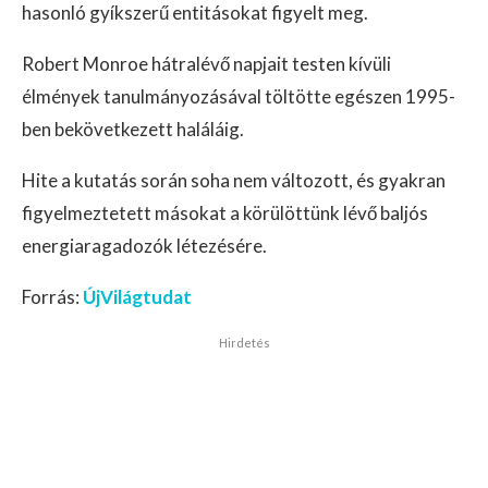
hasonló gyíkszerű entitásokat figyelt meg.
Robert Monroe hátralévő napjait testen kívüli
élmények tanulmányozásával töltötte egészen 1995-
ben bekövetkezett haláláig.
Hite a kutatás során soha nem változott, és gyakran
figyelmeztetett másokat a körülöttünk lévő baljós
energiaragadozók létezésére.
Forrás:
ÚjVilágtudat
Hirdetés