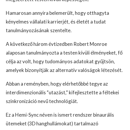
Hamarosan annyira belemerült, hogy otthagyta
kényelmes vállalati karrierjét, és életét a tudat
tanulmányozásának szentelte.
A következő három évtizedben Robert Monroe
alaposan tanulmányozta a testen kívüli élményeket, fő
célja az volt, hogy tudományos adatokat gyűjtsön,
amelyek bizonyítják az alternatív valóságok létezését.
Abban a reményben, hogy elérhetőbbé tegye az
interdimenzionális “utazást,” kifejlesztette a féltekei
szinkronizáció nevű technológiát.
Ez a Hemi-Sync néven is ismert rendszer binaurális
ütemeket (3D hanghullámokat) tartalmazó