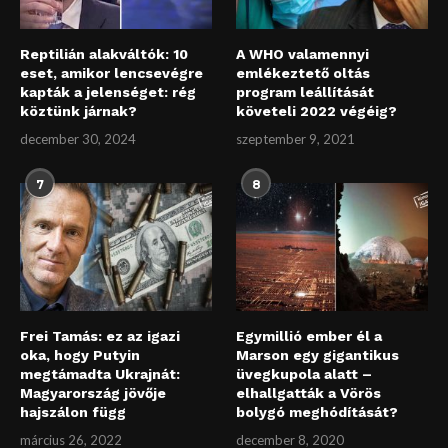
Reptilián alakváltók: 10
A WHO valamennyi
eset, amikor lencsevégre
emlékeztető oltás
kapták a jelenséget: rég
program leállítását
köztünk járnak?
követeli 2022 végéig?
december 30, 2024
szeptember 9, 2021
7
8
Frei Tamás: ez az igazi
Egymillió ember él a
oka, hogy Putyin
Marson egy gigantikus
megtámadta Ukrajnát:
üvegkupola alatt –
Magyarország jövője
elhallgatták a Vörös
hajszálon függ
bolygó meghódítását?
március 26, 2022
december 8, 2020