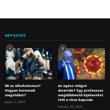
NÉPSZERŰ
1
2
Mi az alkoholizmus?
Az egész világot
Hogyan keressek
átverték? Egy professzor
megoldást?
megdöbbentő kijelentést
tett a vírus kapcsán
június 7, 2024
március 20, 2021