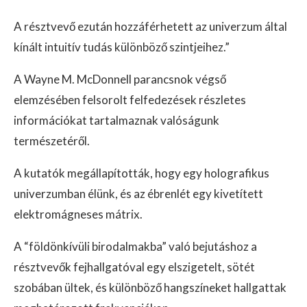
A résztvevő ezután hozzáférhetett az univerzum által
kínált intuitív tudás különböző szintjeihez.”
A Wayne M. McDonnell parancsnok végső
elemzésében felsorolt felfedezések részletes
információkat tartalmaznak valóságunk
természetéről.
A kutatók megállapították, hogy egy holografikus
univerzumban élünk, és az ébrenlét egy kivetített
elektromágneses mátrix.
A “földönkívüli birodalmakba” való bejutáshoz a
résztvevők fejhallgatóval egy elszigetelt, sötét
szobában ültek, és különböző hangszíneket hallgattak