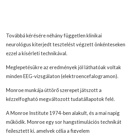
Továbbá kérésére néhány független klinikai
neurológus kiterjedt tesztelést végzett önkénteseken
ezzel a kísérleti technikával.
Meglepetésükre az eredmények jól láthatóak voltak
minden EEG-vizsgálaton (elektroencefalogramon).
Monroe munkája úttörő szerepet játszott a
kézzelfogható megváltozott tudatállapotok felé.
A Monroe Institute 1974-ben alakult, és a mai napig
működik. Monroe egy sor hangstimulációs technikát
fejlesztett ki, amelyek célja a figyelem