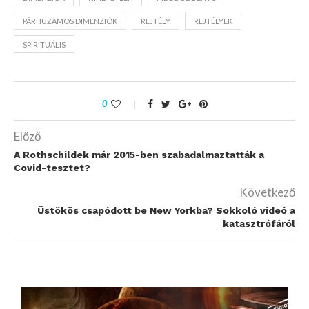
PÁRHUZAMOS DIMENZIÓK
REJTÉLY
REJTÉLYEK
SPIRITUÁLIS
0
Előző
A Rothschildek már 2015-ben szabadalmaztatták a
Covid-tesztet?
Következő
Üstökös csapódott be New Yorkba? Sokkoló videó a
katasztrófáról