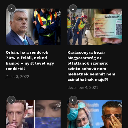
3
4
Orbán: ha a rendőrök
Karácsonyra bezár
70%-a feláll, neked
Magyarország az
kampó – nyílt levél egy
oltatlanok számára:
rendőrtől
szinte sehová nem
mehetnek semmit nem
június 3, 2022
csinálhatnak majd?!
december 4, 2021
5
6