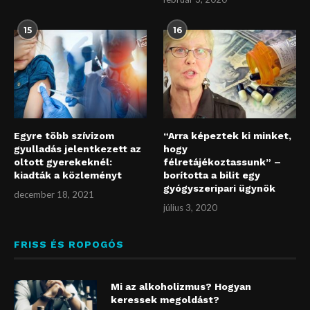
15
16
Egyre több szívizom
“Arra képeztek ki minket,
gyulladás jelentkezett az
hogy
oltott gyerekeknél:
félretájékoztassunk” –
kiadták a közleményt
borította a bilit egy
gyógyszeripari ügynök
december 18, 2021
július 3, 2020
FRISS ÉS ROPOGÓS
Mi az alkoholizmus? Hogyan
keressek megoldást?