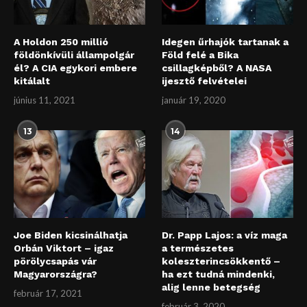
A Holdon 250 millió
Idegen űrhajók tartanak a
földönkívüli állampolgár
Föld felé a Bika
él? A CIA egykori embere
csillagképből? A NASA
kitálalt
ijesztő felvételei
június 11, 2021
január 19, 2020
13
14
Joe Biden kicsinálhatja
Dr. Papp Lajos: a víz maga
Orbán Viktort – igaz
a természetes
pörölycsapás vár
koleszterincsökkentő –
Magyarországra?
ha ezt tudná mindenki,
alig lenne betegség
február 17, 2021
február 3, 2020