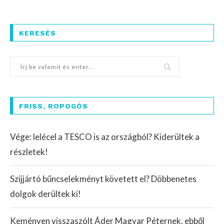
KERESÉS
FRISS, ROPOGÓS
Vége: lelécel a TESCO is az országból? Kiderültek a
részletek!
Szijjártó bűncselekményt követett el? Döbbenetes
dolgok derültek ki!
Keményen visszaszólt Áder Magyar Péternek, ebből