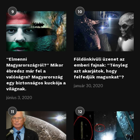
9
10
“Elmenni
Földönkívüli üzenet az
Magyarországról?” Mikor
emberi fajnak: “Tényleg
ébredsz már fel a
azt akarjátok, hogy
valóságra? Magyarország
felfedjük magunkat”?
egy biztonságos kuckója a
január 30, 2020
világnak.
június 3, 2020
11
12