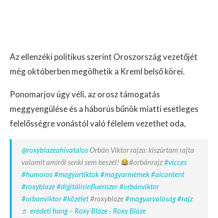
Az ellenzéki politikus szerint Oroszország vezetőjét
még októberben megölhetik a Kreml belső körei.
Ponomarjov úgy véli, az orosz támogatás
meggyengülése és a háborús bűnök miatti esetleges
felelősségre vonástól való félelem vezethet oda,
@roxyblazeahivatalos
Orbán Viktor rajza: kiszúrtam rajta
valamit amiről senki sem beszél!
#orbánrajz
#vicces
#humoros
#magyartiktok
#magyarmémek
#aicontent
#roxyblaze
#digitálisinfluenszer
#orbánviktor
#orbanviktor
#közélet
#roxyblaze
#magyarvalóság
#rajz
♬ eredeti hang – Roxy Blaze - Roxy Blaze