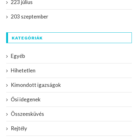
223 július
203 szeptember
KATEGÓRIÁK
Egyéb
Hihetetlen
Kimondott igazságok
Ősi idegenek
Összeesküvés
Rejtély