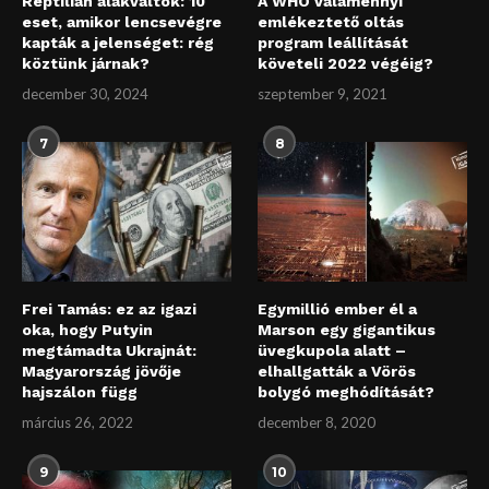
Reptilián alakváltók: 10
A WHO valamennyi
eset, amikor lencsevégre
emlékeztető oltás
kapták a jelenséget: rég
program leállítását
köztünk járnak?
követeli 2022 végéig?
december 30, 2024
szeptember 9, 2021
7
8
Frei Tamás: ez az igazi
Egymillió ember él a
oka, hogy Putyin
Marson egy gigantikus
megtámadta Ukrajnát:
üvegkupola alatt –
Magyarország jövője
elhallgatták a Vörös
hajszálon függ
bolygó meghódítását?
március 26, 2022
december 8, 2020
9
10