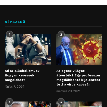
NÉPSZERŰ
1
2
Mi az alkoholizmus?
Az egész világot
Hogyan keressek
átverték? Egy professzor
megoldást?
megdöbbentő kijelentést
tett a vírus kapcsán
június 7, 2024
március 20, 2021
3
4