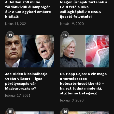
A Holdon 250 millió
Idegen űrhajók tartanak a
földönkívüli állampolgár
Föld felé a Bika
él? A CIA egykori embere
csillagképből? A NASA
kitálalt
ijesztő felvételei
június 11, 2021
január 19, 2020
13
14
Joe Biden kicsinálhatja
Dr. Papp Lajos: a víz maga
Orbán Viktort – igaz
a természetes
pörölycsapás vár
koleszterincsökkentő –
Magyarországra?
ha ezt tudná mindenki,
alig lenne betegség
február 17, 2021
február 3, 2020
15
16