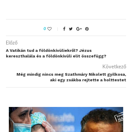
0
Előző
A Vatikán tud a földönkívüliekről? Jézus
kereszthalála és a földönkívüli elit összefügg?
Következő
Még mindig nincs meg Szathmáry Nikolett gyilkosa,
aki egy zsákba rejtette a holttestet