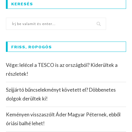
KERESÉS
FRISS, ROPOGÓS
Vége: lelécel a TESCO is az országból? Kiderültek a
részletek!
Szijjártó bűncselekményt követett el? Döbbenetes
dolgok derültek ki!
Keményen visszaszólt Áder Magyar Péternek, ebből
óriási balhé lehet!