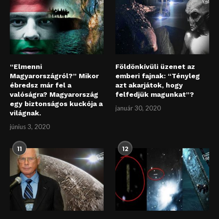
“Elmenni
Földönkívüli üzenet az
Magyarországról?” Mikor
emberi fajnak: “Tényleg
ébredsz már fel a
azt akarjátok, hogy
valóságra? Magyarország
felfedjük magunkat”?
egy biztonságos kuckója a
január 30, 2020
világnak.
június 3, 2020
11
12