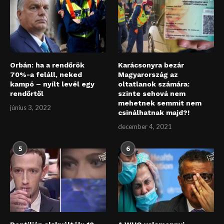
Orbán: ha a rendőrök
Karácsonyra bezár
70%-a feláll, neked
Magyarország az
kampó – nyílt levél egy
oltatlanok számára:
rendőrtől
szinte sehová nem
mehetnek semmit nem
június 3, 2022
csinálhatnak majd?!
december 4, 2021
5
6