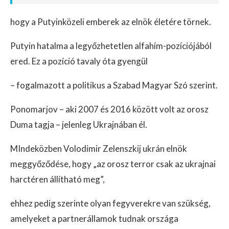
hogy a Putyinközeli emberek az elnök életére törnek.
Putyin hatalma a legyőzhetetlen alfahím-pozíciójából
ered. Ez a pozíció tavaly óta gyengül
– fogalmazott a politikus a Szabad Magyar Szó szerint.
Ponomarjov – aki 2007 és 2016 között volt az orosz
Duma tagja – jelenleg Ukrajnában él.
MIndeközben Volodimir Zelenszkij ukrán elnök
meggyőződése, hogy „az orosz terror csak az ukrajnai
harctéren állítható meg”,
ehhez pedig szerinte olyan fegyverekre van szükség,
amelyeket a partnerállamok tudnak országa