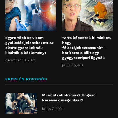
Egyre több szívizom
“Arra képeztek ki minket,
gyulladás jelentkezett az
hogy
oltott gyerekeknél:
félretájékoztassunk” –
kiadták a közleményt
borította a bilit egy
gyógyszeripari ügynök
december 18, 2021
július 3, 2020
FRISS ÉS ROPOGÓS
Mi az alkoholizmus? Hogyan
keressek megoldást?
június 7, 2024