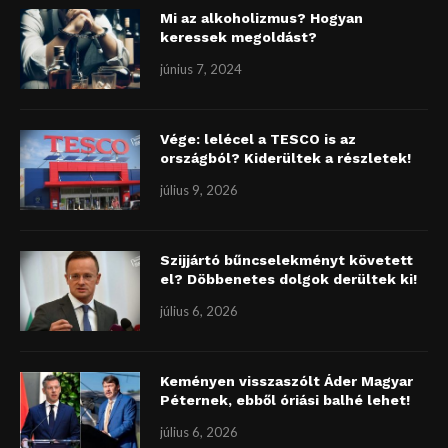
Mi az alkoholizmus? Hogyan
keressek megoldást?
június 7, 2024
Vége: lelécel a TESCO is az
országból? Kiderültek a részletek!
július 9, 2026
Szijjártó bűncselekményt követett
el? Döbbenetes dolgok derültek ki!
július 6, 2026
Keményen visszaszólt Áder Magyar
Péternek, ebből óriási balhé lehet!
július 6, 2026