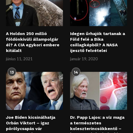
A Holdon 250 millió
Idegen űrhajók tartanak a
földönkívüli állampolgár
Föld felé a Bika
él? A CIA egykori embere
csillagképből? A NASA
kitálalt
ijesztő felvételei
június 11, 2021
január 19, 2020
13
14
Joe Biden kicsinálhatja
Dr. Papp Lajos: a víz maga
Orbán Viktort – igaz
a természetes
pörölycsapás vár
koleszterincsökkentő –