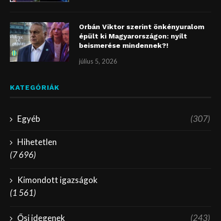
Orbán Viktor szerint önkényuralom
épült ki Magyarországon: nyílt
beismerése mindennek?!
július 5, 2026
KATEGÓRIÁK
Egyéb
(307)
Hihetetlen
(7 696)
Kimondott igazságok
(1 561)
Ősi idegenek
(243)