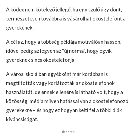
A kódex nem kötelező jellegű, ha egy szülő úgy dönt,
természetesen továbbra is vásárolhat okostelefont a
gyerekének.
A cél az, hogy a többség példája motiválóan hasson,
idővel pedig az legyen az “új norma”, hogy egyik
gyereknek sincs okostelefonja.
A város iskoláiban egyébként már korábban is
megtiltották vagy korlátozták az okostelefonok
használatát, de ennek ellenére is látható volt, hogy a
közösségi média milyen hatással van a okostelefonozó
gyerekekre – és hogy ez hogyan kelti fel a többi diák
kíváncsiságát.
Hirdetés