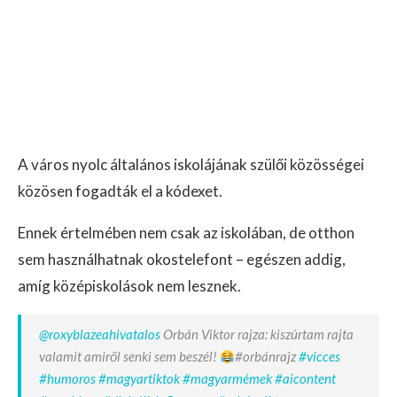
A város nyolc általános iskolájának szülői közösségei
közösen fogadták el a kódexet.
Ennek értelmében nem csak az iskolában, de otthon
sem használhatnak okostelefont – egészen addig,
amíg középiskolások nem lesznek.
@roxyblazeahivatalos
Orbán Viktor rajza: kiszúrtam rajta
valamit amiről senki sem beszél!
#orbánrajz
#vicces
#humoros
#magyartiktok
#magyarmémek
#aicontent