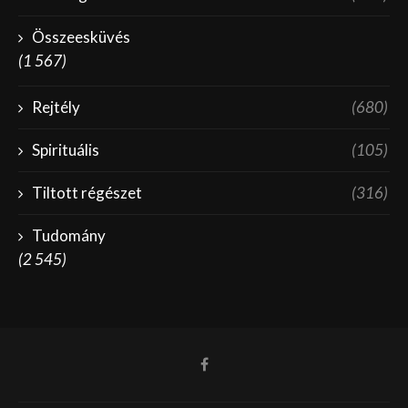
Összeesküvés
(1 567)
Rejtély
(680)
Spirituális
(105)
Tiltott régészet
(316)
Tudomány
(2 545)