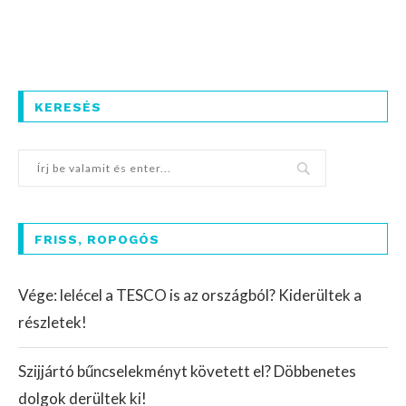
KERESÉS
FRISS, ROPOGÓS
Vége: lelécel a TESCO is az országból? Kiderültek a
részletek!
Szijjártó bűncselekményt követett el? Döbbenetes
dolgok derültek ki!