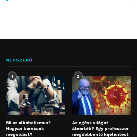
NÉPSZERŰ
1
2
Mi az alkoholizmus?
Az egész világot
Hogyan keressek
átverték? Egy professzor
megoldást?
megdöbbentő kijelentést