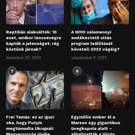
Reptilián alakváltók: 10
A WHO valamennyi
eset, amikor lencsevégre
emlékeztető oltás
kapták a jelenséget: rég
program leállítását
köztünk járnak?
követeli 2022 végéig?
december 30, 2024
szeptember 9, 2021
7
8
Frei Tamás: ez az igazi
Egymillió ember él a
oka, hogy Putyin
Marson egy gigantikus
megtámadta Ukrajnát:
üvegkupola alatt –
Magyarország jövője
elhallgatták a Vörös