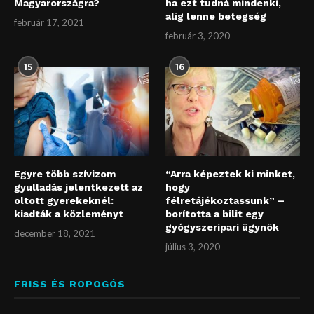
Magyarországra?
ha ezt tudná mindenki,
alig lenne betegség
február 17, 2021
február 3, 2020
15
16
Egyre több szívizom
“Arra képeztek ki minket,
gyulladás jelentkezett az
hogy
oltott gyerekeknél:
félretájékoztassunk” –
kiadták a közleményt
borította a bilit egy
gyógyszeripari ügynök
december 18, 2021
július 3, 2020
FRISS ÉS ROPOGÓS