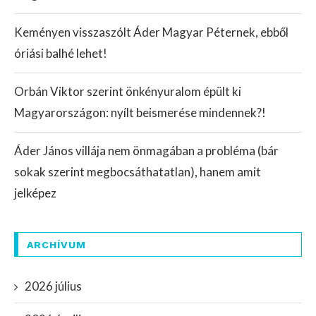
Keményen visszaszólt Áder Magyar Péternek, ebből
óriási balhé lehet!
Orbán Viktor szerint önkényuralom épült ki
Magyarországon: nyílt beismerése mindennek?!
Áder János villája nem önmagában a probléma (bár
sokak szerint megbocsáthatatlan), hanem amit
jelképez
ARCHÍVUM
2026 július