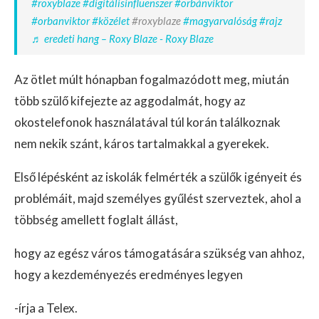
#roxyblaze
#digitálisinfluenszer
#orbánviktor
#orbanviktor
#közélet
#roxyblaze
#magyarvalóság
#rajz
♬ eredeti hang – Roxy Blaze - Roxy Blaze
Az ötlet múlt hónapban fogalmazódott meg, miután
több szülő kifejezte az aggodalmát, hogy az
okostelefonok használatával túl korán találkoznak
nem nekik szánt, káros tartalmakkal a gyerekek.
Első lépésként az iskolák felmérték a szülők igényeit és
problémáit, majd személyes gyűlést szerveztek, ahol a
többség amellett foglalt állást,
hogy az egész város támogatására szükség van ahhoz,
hogy a kezdeményezés eredményes legyen
-írja a Telex.