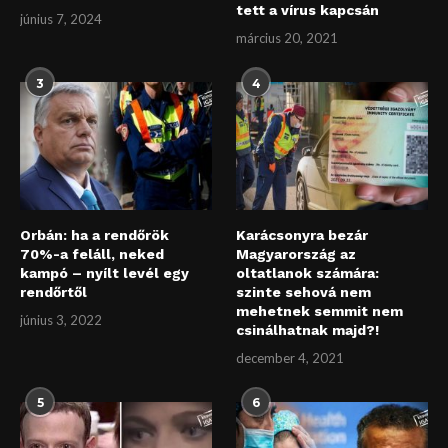
tett a vírus kapcsán
június 7, 2024
március 20, 2021
3
4
Orbán: ha a rendőrök
Karácsonyra bezár
70%-a feláll, neked
Magyarország az
kampó – nyílt levél egy
oltatlanok számára:
rendőrtől
szinte sehová nem
mehetnek semmit nem
június 3, 2022
csinálhatnak majd?!
december 4, 2021
5
6