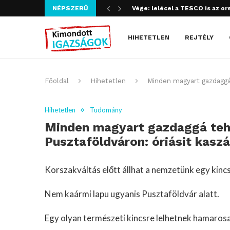
NÉPSZERŰ
Szijjártó bűncselekményt köve
HIHETETLEN
REJTÉLY
Főoldal
Hihetetlen
Minden magyart gazdaggá t
Hihetetlen
Tudomány
Minden magyart gazdaggá tehet
Pusztaföldváron: óriásit kasz
Korszakváltás előtt állhat a nemzetünk egy kincs
Nem kaármi lapu ugyanis Pusztaföldvár alatt.
Egy olyan természeti kincsre lelhetnek hamaros