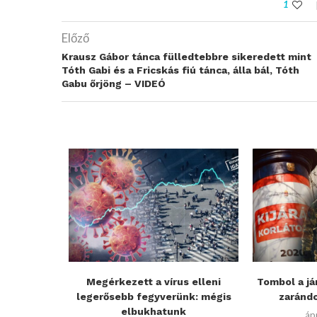
1
Előző
Krausz Gábor tánca fülledtebbre sikeredett mint
Tóth Gabi és a Fricskás fiú tánca, álla bál, Tóth
Gabu őrjöng – VIDEÓ
világ és
Megérkezett a vírus elleni
Tombol a já
ikrisztus
legerősebb fegyverünk: mégis
zarándo
.
elbukhatunk
áp