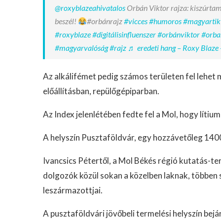
@roxyblazeahivatalos
Orbán Viktor rajza: kiszúrtam
beszél!
#orbánrajz
#vicces
#humoros
#magyartik
#roxyblaze
#digitálisinfluenszer
#orbánviktor
#orba
#magyarvalóság
#rajz
♬ eredeti hang – Roxy Blaze 
Az alkálifémet pedig számos területen fel lehet
előállításban, repülőgépiparban.
Az Index jelenlétében fedte fel a Mol, hogy lítiu
A helyszín Pusztaföldvár, egy hozzávetőleg 1400
Ivancsics Pétertől, a Mol Békés régió kutatás-t
dolgozók közül sokan a közelben laknak, többen
leszármazottjai.
A pusztaföldvári jövőbeli termelési helyszín bej