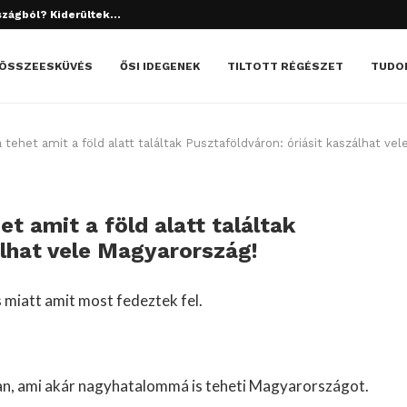
tett el? Döbbenetes dolgok derültek ki!
ÖSSZEESKÜVÉS
ŐSI IDEGENEK
TILTOTT RÉGÉSZET
TUDO
ehet amit a föld alatt találtak Pusztaföldváron: óriásit kaszálhat vel
 amit a föld alatt találtak
álhat vele Magyarország!
 miatt amit most fedeztek fel.
an, ami akár nagyhatalommá is teheti Magyarországot.