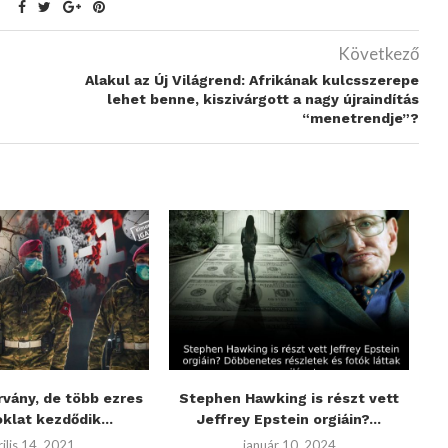
Következő
Alakul az Új Világrend: Afrikának kulcsszerepe
lehet benne, kiszivárgott a nagy újraindítás
“menetrendje”?
rvány, de több ezres
Stephen Hawking is részt vett
klat kezdődik...
Jeffrey Epstein orgiáin?...
rilis 14, 2021
január 10, 2024