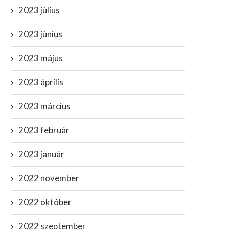
2023 július
2023 június
2023 május
2023 április
2023 március
2023 február
2023 január
2022 november
2022 október
Választási csalást kiáltanak
Breaking: meghalt Henr
mindkét oldalon: nem lesz
Kissinger, vége az eddig
2022 szeptember
levélszavazás?
Világrendnek,...