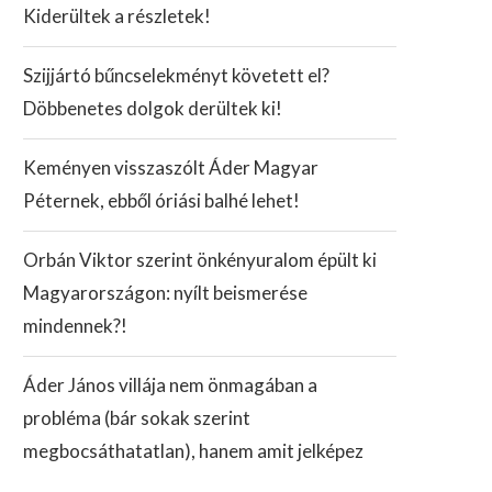
Kiderültek a részletek!
Szijjártó bűncselekményt követett el?
Döbbenetes dolgok derültek ki!
Keményen visszaszólt Áder Magyar
Péternek, ebből óriási balhé lehet!
Orbán Viktor szerint önkényuralom épült ki
Magyarországon: nyílt beismerése
mindennek?!
Áder János villája nem önmagában a
probléma (bár sokak szerint
megbocsáthatatlan), hanem amit jelképez