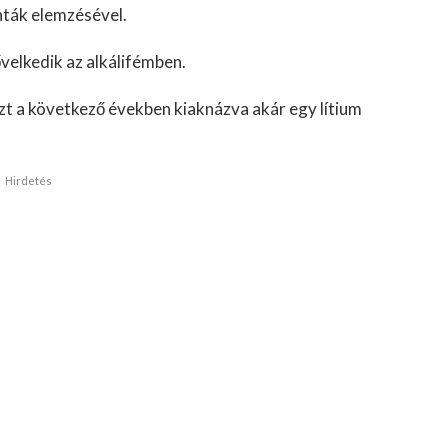
nták elemzésével.
ővelkedik az alkálifémben.
 ezt a következő években kiaknázva akár egy lítium
Hirdetés