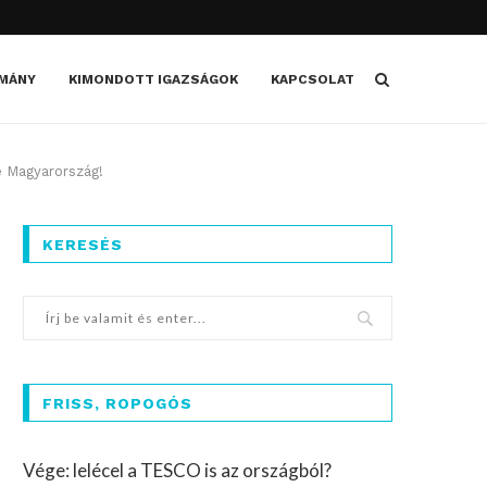
MÁNY
KIMONDOTT IGAZSÁGOK
KAPCSOLAT
e Magyarország!
KERESÉS
FRISS, ROPOGÓS
Vége: lelécel a TESCO is az országból?