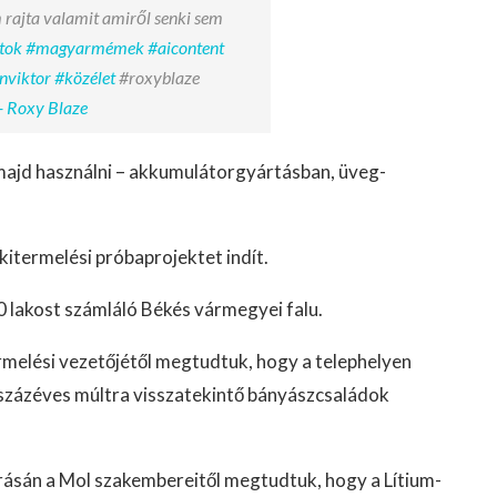
 rajta valamit amiről senki sem
tok
#magyarmémek
#aicontent
nviktor
#közélet
#roxyblaze
- Roxy Blaze
 majd használni – akkumulátorgyártásban, üveg-
mkitermelési próbaprojektet indít.
 lakost számláló Békés vármegyei falu.
ermelési vezetőjétől megtudtuk, hogy a telephelyen
 százéves múltra visszatekintő bányászcsaládok
árásán a Mol szakembereitől megtudtuk, hogy a Lítium-