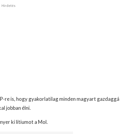
Hirdetés
DP-re is, hogy gyakorlatilag minden magyart gazdaggá
l jobban élni.
nyer ki lítiumot a Mol.