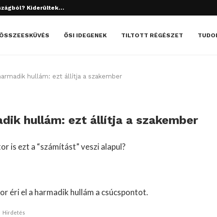
tett el? Döbbenetes dolgok derültek ki!
ÖSSZEESKÜVÉS
ŐSI IDEGENEK
TILTOTT RÉGÉSZET
TUDO
harmadik hullám: ezt állítja a szakember
ik hullám: ezt állítja a szakember
r is ezt a “számítást” veszi alapul?
r éri el a harmadik hullám a csúcspontot.
Hirdetés