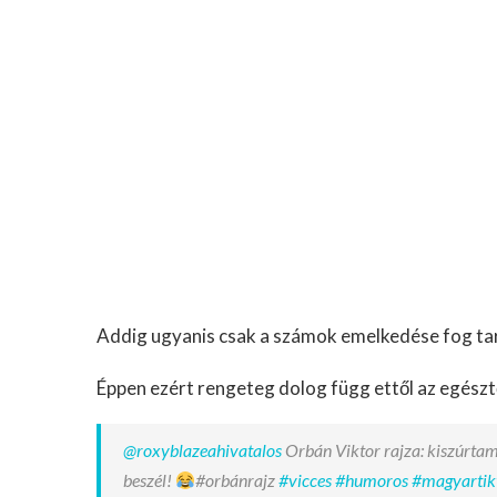
Addig ugyanis csak a számok emelkedése fog tart
Éppen ezért rengeteg dolog függ ettől az egészt
@roxyblazeahivatalos
Orbán Viktor rajza: kiszúrtam
beszél!
#orbánrajz
#vicces
#humoros
#magyartik