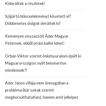
Kiderültek a részletek!
Szijjártó bűncselekményt követett el?
Döbbenetes dolgok derültek ki!
Keményen visszaszólt Áder Magyar
Péternek, ebből óriási balhé lehet!
Orbán Viktor szerint önkényuralom épült ki
Magyarországon: nyílt beismerése
mindennek?!
Áder János villája nem önmagában a
probléma (bár sokak szerint
megbocsáthatatlan), hanem amit jelképez