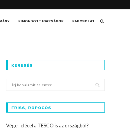
MÁNY
KIMONDOTT IGAZSÁGOK
KAPCSOLAT
KERESÉS
FRISS, ROPOGÓS
Vége: lelécel a TESCO is az országból?