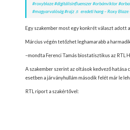
#roxyblaze
#digitálisinfluenszer
#orbánviktor
#orba
#magyarvalóság
#rajz
♬ eredeti hang – Roxy Blaze 
Egy szakember most egy konkrét választ adott a
Március végén tetőzhet leghamarabb a harmadik
–mondta Ferenci Tamás biostatisztikus az RTL 
A szakember szerint az oltások kedvező hatása c
esetben a járványhullám második felét már le leh
RTL riport a szakértővel: