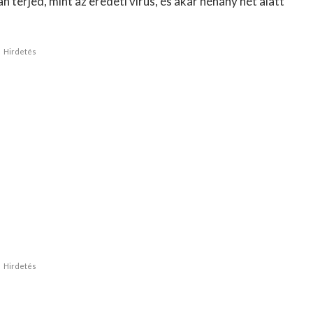
terjed, mint az eredeti vírus, és akár néhány hét alatt
Hirdetés
Hirdetés