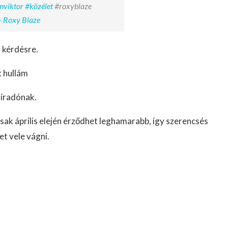
nviktor
#közélet
#roxyblaze
- Roxy Blaze
 kérdésre.
 hullám
Híradónak.
sak április elején érződhet leghamarabb, így szerencsés
et vele vágni.