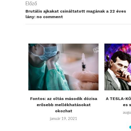
Előző
Brutális ajkakat csináltatott magának a 22 éves
lány: no comment
0%-os
Fontos: az oltás második dózisa
A TESLA-KÓD
sérleti
erősebb mellékhatásokat
es 
okozhat
augu
3
január 19, 2021