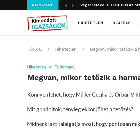
NÉPSZERŰ
Szijjártó bűncselekményt köve
HIHETETLEN
REJTÉLY
Főoldal
Hihetetlen
Megvan, mikor tetőzik a 
Hihetetlen
Tudomány
Megvan, mikor tetőzik a harmad
Könnyen lehet, hogy Müller Cecília és Orbán Vikto
Mit gondoltok, tényleg ekkor jöhet a tetőzés?
Midnenki azt találgatja most, hogy pontosan miko