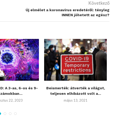
Következő
Új elmélet a koronavírus eredetéről: tényleg
INNEN jöhetett az egész?
: A 3-as, 6-os és 9-
Beismerték: átverték a világot,
számokban...
teljesen elhibázott volt a...
sztus 22, 2023
május 13, 2021