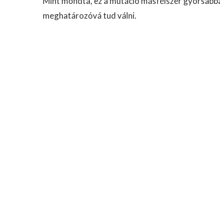
Mint mondta, ez a mutáció másfélszer gyorsabban 
meghatározóvá tud válni.