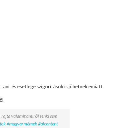
ani, és esetlege szigorítások is jöhetnek emiatt.
ől.
 rajta valamit amiről senki sem
tok
#magyarmémek
#aicontent