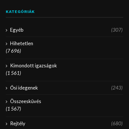
KATEGÓRIÁK
Egyéb
(307)
Hihetetlen
(7 696)
Kimondott igazságok
(1 561)
Ősi idegenek
(243)
Összeesküvés
(1 567)
Rejtély
(680)