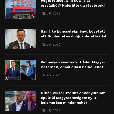
Vége: lelécel a TESCO is az
országból? Kiderültek a részletek!
július 9, 2026
Szijjártó bűncselekményt követett
el? Döbbenetes dolgok derültek ki!
július 6, 2026
Keményen visszaszólt Áder Magyar
Péternek, ebből óriási balhé lehet!
július 6, 2026
Orbán Viktor szerint önkényuralom
épült ki Magyarországon: nyílt
beismerése mindennek?!
július 5, 2026