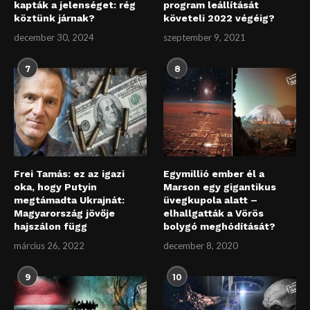
kapták a jelenséget: rég
program leállítását
köztünk járnak?
követeli 2022 végéig?
december 30, 2024
szeptember 9, 2021
7
8
Frei Tamás: ez az igazi
Egymillió ember él a
oka, hogy Putyin
Marson egy gigantikus
megtámadta Ukrajnát:
üvegkupola alatt –
Magyarország jövője
elhallgatták a Vörös
hajszálon függ
bolygó meghódítását?
március 26, 2022
december 8, 2020
9
10