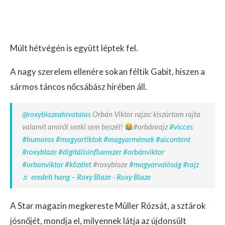
Múlt hétvégén is együtt léptek fel.
A nagy szerelem ellenére sokan féltik Gabit, hiszen a
sármos táncos nőcsábász hírében áll.
@roxyblazeahivatalos
Orbán Viktor rajza: kiszúrtam rajta
valamit amiről senki sem beszél!
#orbánrajz
#vicces
#humoros
#magyartiktok
#magyarmémek
#aicontent
#roxyblaze
#digitálisinfluenszer
#orbánviktor
#orbanviktor
#közélet
#roxyblaze
#magyarvalóság
#rajz
♬ eredeti hang – Roxy Blaze - Roxy Blaze
A Star magazin megkereste Müller Rózsát, a sztárok
jósnőjét, mondja el, milyennek látja az újdonsült