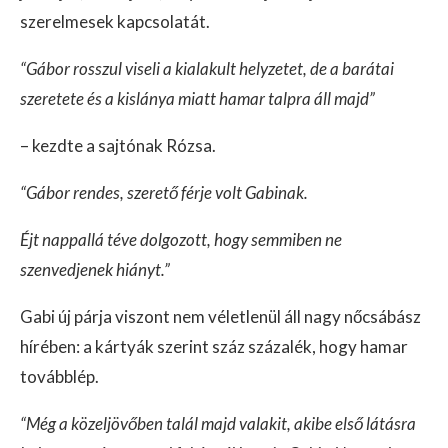
szerelmesek kapcsolatát.
“Gábor rosszul viseli a kialakult helyzetet, de a barátai
szeretete és a kislánya miatt hamar talpra áll majd”
– kezdte a sajtónak Rózsa.
“Gábor rendes, szerető férje volt Gabinak.
Éjt nappallá téve dolgozott, hogy semmiben ne
szenvedjenek hiányt.”
Gabi új párja viszont nem véletlenül áll nagy nőcsábász
hírében: a kártyák szerint száz százalék, hogy hamar
továbblép.
“Még a közeljövőben talál majd valakit, akibe első látásra