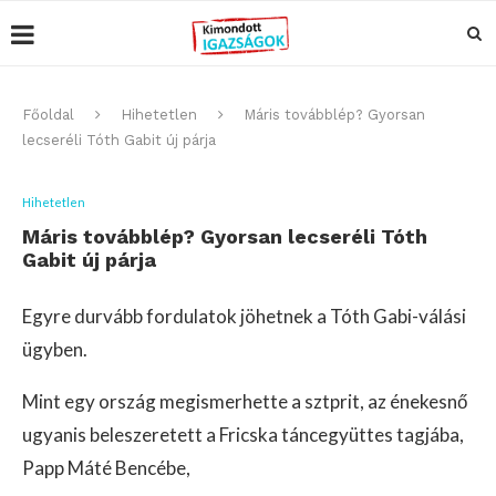
Főoldal
Hihetetlen
Máris továbblép? Gyorsan
lecseréli Tóth Gabit új párja
Hihetetlen
Máris továbblép? Gyorsan lecseréli Tóth
Gabit új párja
Egyre durvább fordulatok jöhetnek a Tóth Gabi-válási
ügyben.
Mint egy ország megismerhette a sztprit, az énekesnő
ugyanis beleszeretett a Fricska táncegyüttes tagjába,
Papp Máté Bencébe,