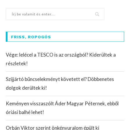
FRISS, ROPOGÓS
Vége: lelécel a TESCO is az országból? Kiderültek a
részletek!
Szijjártó bűncselekményt követett el? Döbbenetes
dolgok derültek ki!
Keményen visszaszólt Áder Magyar Péternek, ebből
óriási balhé lehet!
Orbán Viktor szerint önkényuralom épült ki