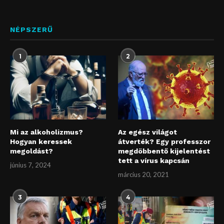
NÉPSZERŰ
1
2
Mi az alkoholizmus?
Az egész világot
Hogyan keressek
átverték? Egy professzor
megoldást?
megdöbbentő kijelentést
tett a vírus kapcsán
június 7, 2024
március 20, 2021
3
4