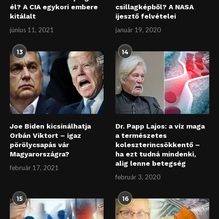
él? A CIA egykori embere
csillagképből? A NASA
kitálalt
ijesztő felvételei
június 11, 2021
január 19, 2020
13
14
Joe Biden kicsinálhatja
Dr. Papp Lajos: a víz maga
Orbán Viktort – igaz
a természetes
pörölycsapás vár
koleszterincsökkentő –
Magyarországra?
ha ezt tudná mindenki,
alig lenne betegség
február 17, 2021
február 3, 2020
15
16