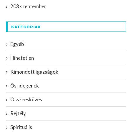
203 szeptember
KATEGÓRIÁK
Egyéb
Hihetetlen
Kimondott igazságok
Ősi idegenek
Összeesküvés
Rejtély
Spirituális