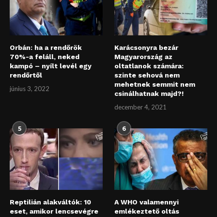
Orbán: ha a rendőrök
Karácsonyra bezár
70%-a feláll, neked
Magyarország az
kampó – nyílt levél egy
oltatlanok számára:
rendőrtől
szinte sehová nem
mehetnek semmit nem
június 3, 2022
csinálhatnak majd?!
december 4, 2021
5
6
Reptilián alakváltók: 10
A WHO valamennyi
eset, amikor lencsevégre
emlékeztető oltás