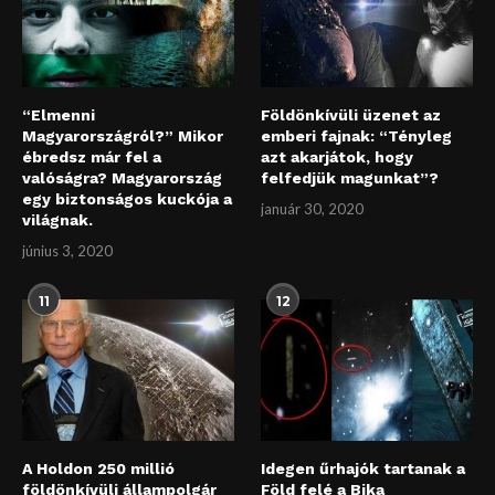
“Elmenni
Földönkívüli üzenet az
Magyarországról?” Mikor
emberi fajnak: “Tényleg
ébredsz már fel a
azt akarjátok, hogy
valóságra? Magyarország
felfedjük magunkat”?
egy biztonságos kuckója a
január 30, 2020
világnak.
június 3, 2020
11
12
A Holdon 250 millió
Idegen űrhajók tartanak a
földönkívüli állampolgár
Föld felé a Bika