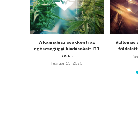
a belga
A kannabisz csökkenti az
Vallomás a
zter...
egészségügyi kiadásokat: ITT
földalatti
van...
0
ja
február 13, 2020