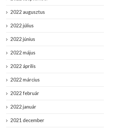
2022 augusztus
2022 július
2022 június
U Néppárt vezetője beszólt a
Orbán lerántotta a leplet a
magyaroknak: “Az Európai...
valódi működéséről:...
2022 május
június 13, 2020
július 31, 2020
2022 április
2022 március
2022 február
2022 január
2021 december