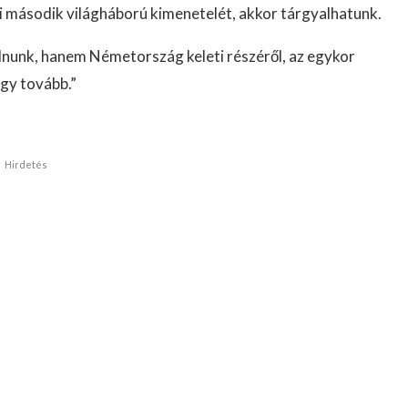
álni második világháború kimenetelét, akkor tárgyalhatunk.
lnunk, hanem Németország keleti részéről, az egykor
így tovább.”
Hirdetés