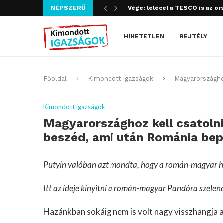
NÉPSZERŰ
Vége: lelécel a TESCO is az or
HIHETETLEN
REJTÉLY
Főoldal
Kimondott igazságok
Magyarországhoz
Kimondott igazságok
Magyarországhoz kell csatolni
beszéd, ami után Románia bep
Putyin valóban azt mondta, hogy a román-magyar hat
Itt az ideje kinyitni a román-magyar Pandóra szelenc
Hazánkban sokáig nem is volt nagy visszhangja a