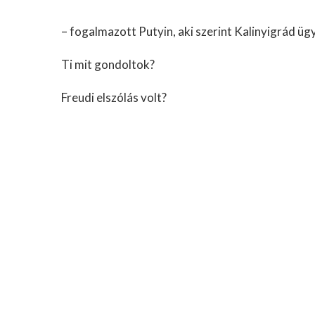
– fogalmazott Putyin, aki szerint Kalinyigrád üg
Ti mit gondoltok?
Freudi elszólás volt?