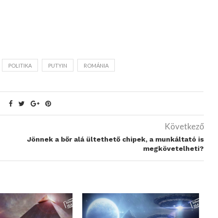
POLITIKA
PUTYIN
ROMÁNIA
Következő
Jönnek a bőr alá ültethető chipek, a munkáltató is
megkövetelheti?