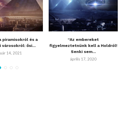
 piramisokról és a
“Az embereket
E
 városokról: ősi...
figyelmeztetnünk kell a Holdról!
Senki sem...
nuár 14, 2021
április 17, 2020