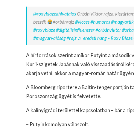
@roxyblazeahivatalos
Orbán Viktor rajza: kiszúrtam
beszél!
#orbánrajz
#vicces
#humoros
#magyartik
#roxyblaze
#digitálisinfluenszer
#orbánviktor
#orba
#magyarvalóság
#rajz
♬ eredeti hang – Roxy Blaze 
A hírforrások szerint amikor Putyint a második v
Kuril-szigetek Japánnak való visszaadásáról kérd
akarja vetni, akkor a magyar-román határ ügyére is
A Bloomberg riportere a Baltin-tenger partján ta
Poroszország ügyét is felvetette.
A kalinyigrádi területtel kapcsolatban – bár a r
– Putyin komolyan válaszolt.