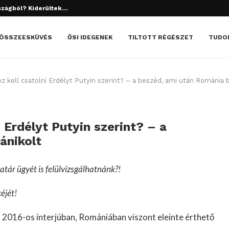
szágból? Kiderültek...
ÖSSZEESKÜVÉS
ŐSI IDEGENEK
TILTOTT RÉGÉSZET
TUDO
 kell csatolni Erdélyt Putyin szerint? – a beszéd, ami után Románia 
 Erdélyt Putyin szerint? – a
ánikolt
ár ügyét is felülvizsgálhatnánk?!
éjét!
 2016-os interjúban, Romániában viszont eleinte érthető