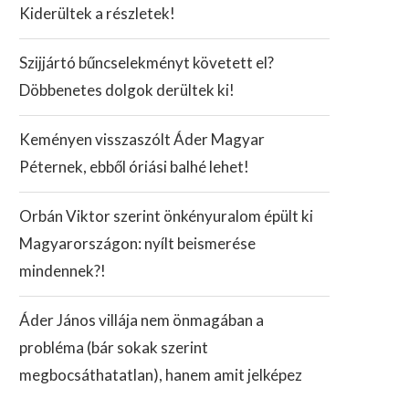
Kiderültek a részletek!
Szijjártó bűncselekményt követett el?
Döbbenetes dolgok derültek ki!
Keményen visszaszólt Áder Magyar
Péternek, ebből óriási balhé lehet!
Orbán Viktor szerint önkényuralom épült ki
Magyarországon: nyílt beismerése
mindennek?!
Áder János villája nem önmagában a
probléma (bár sokak szerint
megbocsáthatatlan), hanem amit jelképez