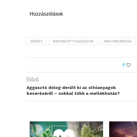
Hozzászólások
ERDÉLY
KIMONDOTT IGAZSÁGOK
MAGYARORSZÁG
9
Előző
Aggasztó dolog derült ki az oltóanyagok
keveréséről – sokkal több a mellékhatás?