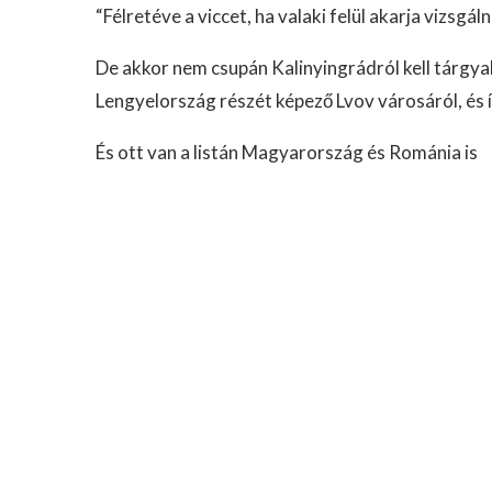
“Félretéve a viccet, ha valaki felül akarja vizsg
De akkor nem csupán Kalinyingrádról kell tárgya
Lengyelország részét képező Lvov városáról, és 
És ott van a listán Magyarország és Románia is