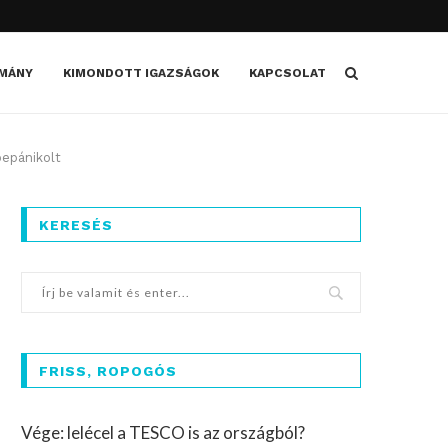
MÁNY
KIMONDOTT IGAZSÁGOK
KAPCSOLAT
bepánikolt
KERESÉS
FRISS, ROPOGÓS
Vége: lelécel a TESCO is az országból?