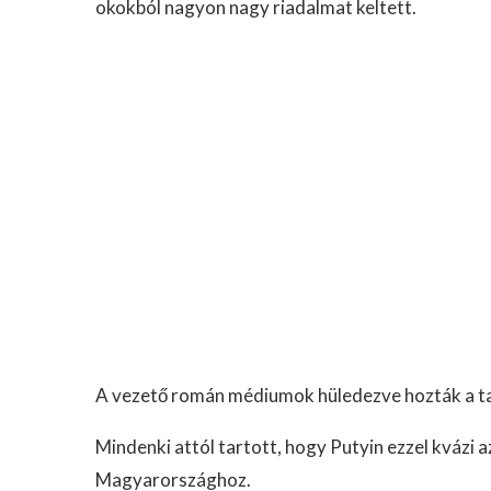
okokból nagyon nagy riadalmat keltett.
A vezető román médiumok hüledezve hozták a ta
Mindenki attól tartott, hogy Putyin ezzel kvázi az
Magyarországhoz.