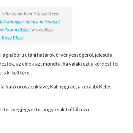
 rajta valamit amiről senki sem
tok
#magyarmémek
#aicontent
nviktor
#közélet
#roxyblaze
- Roxy Blaze
ilágháború utáni határok érvényességéről, jelesül a
ezték, az elnök azt mondta, ha valaki ezt a kérdést fel
 ki kell térni.
lálható orosz enklávé, Kalinyigrád, a korábbi Kelet-
iporter megjegyezte, hogy csak tréfálkozott