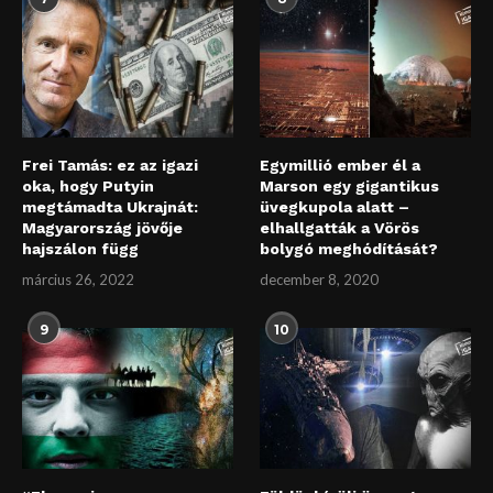
Frei Tamás: ez az igazi
Egymillió ember él a
oka, hogy Putyin
Marson egy gigantikus
megtámadta Ukrajnát:
üvegkupola alatt –
Magyarország jövője
elhallgatták a Vörös
hajszálon függ
bolygó meghódítását?
március 26, 2022
december 8, 2020
9
10