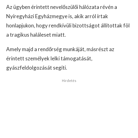
Az ügyben érintett nevelőszülői hálózata révén a
Nyíregyházi Egyházmegye is, akik arról írtak
honlapjukon, hogy rendkívüli bizottságot állítottak föl
a tragikus haláleset miatt.
Amely majd a rendőrség munkáját, másrészt az
érintett személyek lelki támogatását,
gyászfeldolgozását segíti.
Hirdetés