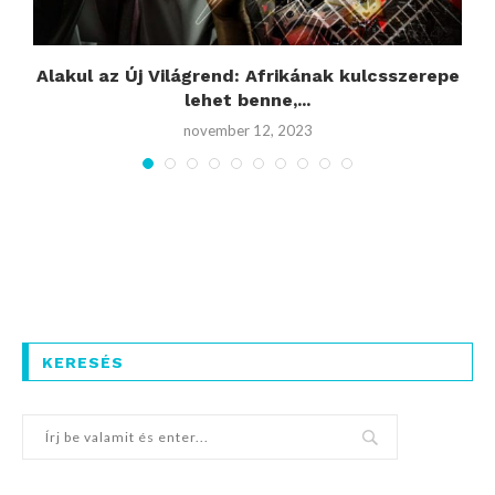
Alakul az Új Világrend: Afrikának kulcsszerepe
H
lehet benne,...
november 12, 2023
KERESÉS