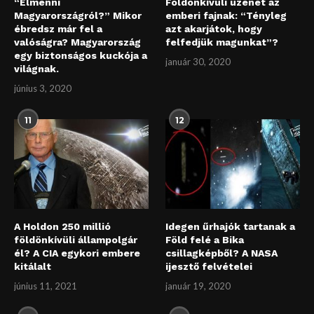
“Elmenni
Földönkívüli üzenet az
Magyarországról?” Mikor
emberi fajnak: “Tényleg
ébredsz már fel a
azt akarjátok, hogy
valóságra? Magyarország
felfedjük magunkat”?
egy biztonságos kuckója a
január 30, 2020
világnak.
június 3, 2020
11
12
A Holdon 250 millió
Idegen űrhajók tartanak a
földönkívüli állampolgár
Föld felé a Bika
él? A CIA egykori embere
csillagképből? A NASA
kitálalt
ijesztő felvételei
június 11, 2021
január 19, 2020