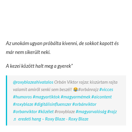
Az unokám ugyan próbálta kivenni, de sokkot kapott és
már nem sikerült neki.
A kezei között halt meg a gyerek”
@roxyblazeahivatalos
Orbán Viktor rajza: kiszúrtam rajta
valamit amiről senki sem beszél!
#orbánrajz
#vicces
#humoros
#magyartiktok
#magyarmémek
#aicontent
#roxyblaze
#digitálisinfluenszer
#orbánviktor
#orbanviktor
#közélet
#roxyblaze
#magyarvalóság
#rajz
♬ eredeti hang – Roxy Blaze - Roxy Blaze