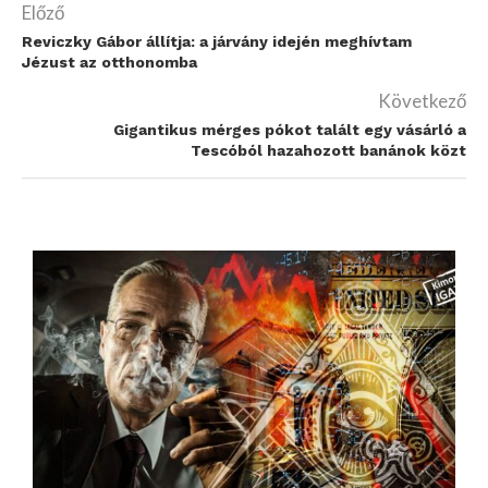
Előző
Reviczky Gábor állítja: a járvány idején meghívtam
Jézust az otthonomba
Következő
Gigantikus mérges pókot talált egy vásárló a
Tescóból hazahozott banánok közt