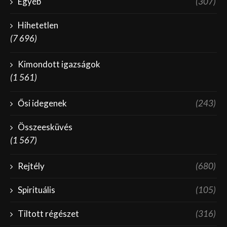
Egyéb
(307)
Hihetetlen
(7 696)
Kimondott igazságok
(1 561)
Ősi idegenek
(243)
Összeesküvés
(1 567)
Rejtély
(680)
Spirituális
(105)
Tiltott régészet
(316)