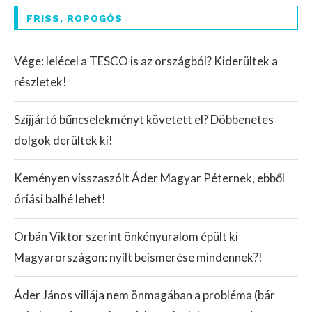
FRISS, ROPOGÓS
Vége: lelécel a TESCO is az országból? Kiderültek a
részletek!
Szijjártó bűncselekményt követett el? Döbbenetes
dolgok derültek ki!
Keményen visszaszólt Áder Magyar Péternek, ebből
óriási balhé lehet!
Orbán Viktor szerint önkényuralom épült ki
Magyarországon: nyílt beismerése mindennek?!
Áder János villája nem önmagában a probléma (bár