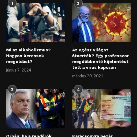
1
2
Mi az alkoholizmus?
Az egész világot
Hogyan keressek
átverték? Egy professzor
megoldást?
megdöbbentő kijelentést
tett a vírus kapcsán
június 7, 2024
március 20, 2021
3
4
Orbán: ha a rendőrök
Karácsonyra bezár