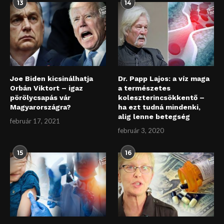
13
14
Joe Biden kicsinálhatja
Dr. Papp Lajos: a víz maga
Orbán Viktort – igaz
a természetes
pörölycsapás vár
koleszterincsökkentő –
Magyarországra?
ha ezt tudná mindenki,
alig lenne betegség
február 17, 2021
február 3, 2020
15
16