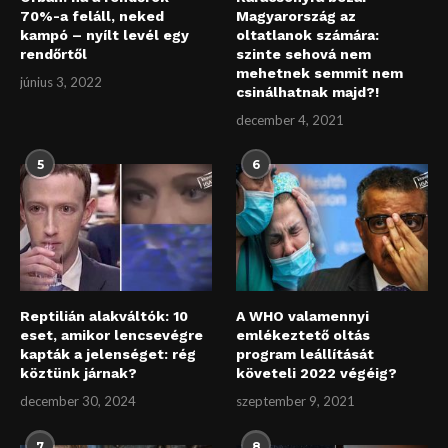
70%-a feláll, neked
Magyarország az
kampó – nyílt levél egy
oltatlanok számára:
rendőrtől
szinte sehová nem
mehetnek semmit nem
június 3, 2022
csinálhatnak majd?!
december 4, 2021
5
6
Reptilián alakváltók: 10
A WHO valamennyi
eset, amikor lencsevégre
emlékeztető oltás
kapták a jelenséget: rég
program leállítását
köztünk járnak?
követeli 2022 végéig?
december 30, 2024
szeptember 9, 2021
7
8