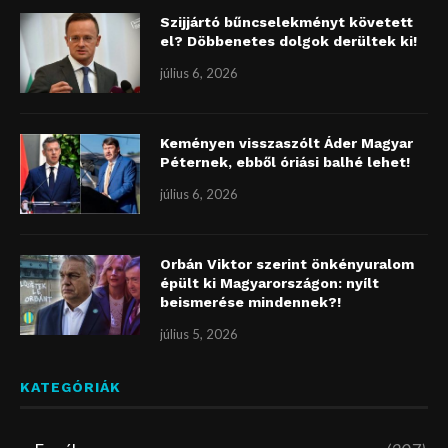
Szijjártó bűncselekményt követett
el? Döbbenetes dolgok derültek ki!
július 6, 2026
Keményen visszaszólt Áder Magyar
Péternek, ebből óriási balhé lehet!
július 6, 2026
Orbán Viktor szerint önkényuralom
épült ki Magyarországon: nyílt
beismerése mindennek?!
július 5, 2026
KATEGÓRIÁK