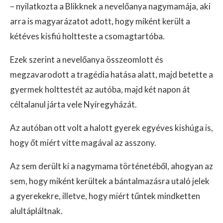
– nyilatkozta a Blikknek a nevelőanya nagymamája, aki
arra is magyarázatot adott, hogy miként került a
kétéves kisfiú holtteste a csomagtartóba.
Ezek szerint a nevelőanya összeomlott és
megzavarodott a tragédia hatása alatt, majd betette a
gyermek holttestét az autóba, majd két napon át
céltalanul járta vele Nyíregyházát.
Az autóban ott volt a halott gyerek egyéves kishúga is,
hogy őt miért vitte magával az asszony.
Az sem derült ki a nagymama történetéből, ahogyan az
sem, hogy miként kerültek a bántalmazásra utaló jelek
a gyerekekre, illetve, hogy miért tűntek mindketten
alultápláltnak.