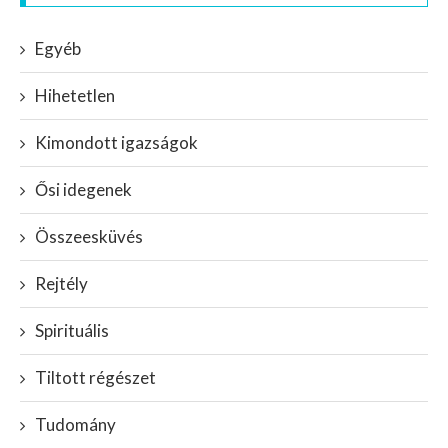
Egyéb
Hihetetlen
Kimondott igazságok
Ősi idegenek
Összeesküvés
Rejtély
Spirituális
Tiltott régészet
Tudomány