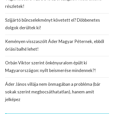
részletek!
Szijjártó bűncselekményt követett el? Döbbenetes
dolgok derültek ki!
Keményen visszaszólt Áder Magyar Péternek, ebből
óriási balhé lehet!
Orbán Viktor szerint önkényuralom épült ki
Magyarországon: nyílt beismerése mindennek?!
Áder János villája nem önmagában a probléma (bár
sokak szerint megbocsáthatatlan), hanem amit
jelképez