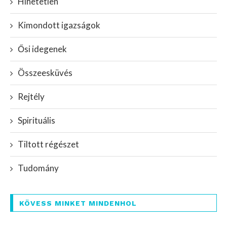
Hihetetlen
Kimondott igazságok
Ősi idegenek
Összeesküvés
Rejtély
Spirituális
Tiltott régészet
Tudomány
KÖVESS MINKET MINDENHOL