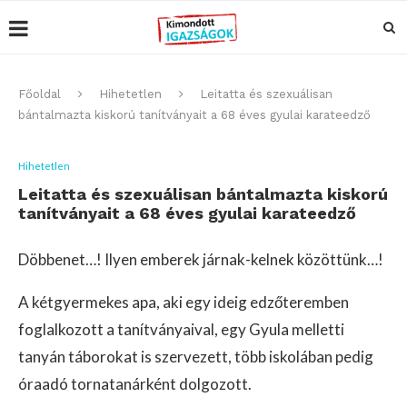
Főoldal
Hihetetlen
Leitatta és szexuálisan
bántalmazta kiskorú tanítványait a 68 éves gyulai karateedző
Hihetetlen
Leitatta és szexuálisan bántalmazta kiskorú
tanítványait a 68 éves gyulai karateedző
Döbbenet…! Ilyen emberek járnak-kelnek közöttünk…!
A kétgyermekes apa, aki egy ideig edzőteremben
foglalkozott a tanítványaival, egy Gyula melletti
tanyán táborokat is szervezett, több iskolában pedig
óraadó tornatanárként dolgozott.