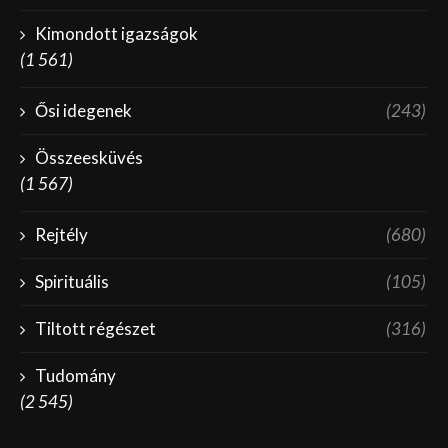
Kimondott igazságok
(1 561)
Ősi idegenek
(243)
Összeesküvés
(1 567)
Rejtély
(680)
Spirituális
(105)
Tiltott régészet
(316)
Tudomány
(2 545)