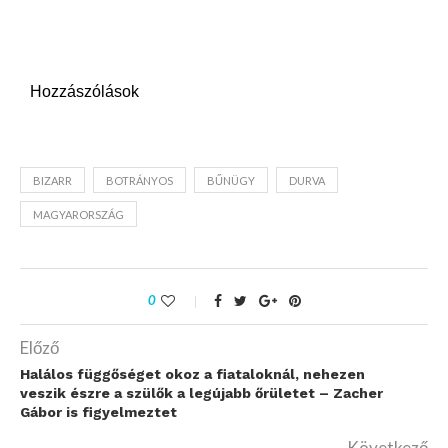
Hozzászólások
BIZARR
BOTRÁNYOS
BŰNÜGY
DURVA
MAGYARORSZÁG
0
Előző
Halálos függőséget okoz a fiataloknál, nehezen
veszik észre a szülők a legújabb őrületet – Zacher
Gábor is figyelmeztet
Következő