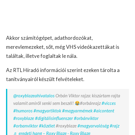
Akkor számítógépet, adathordozókat,
merevlemezeket, sőt, még VHS videókazettákat is
találtak, illetve foglaltak le nála.
Az RTL Híradó információi szerint ezeken tárolta a
tanítványairól készült felvételeket.
@roxyblazeahivatalos
Orbán Viktor rajza: kiszúrtam rajta
valamit amiről senki sem beszél!
#orbánrajz
#vicces
#humoros
#magyartiktok
#magyarmémek
#aicontent
#roxyblaze
#digitálisinfluenszer
#orbánviktor
#orbanviktor
#közélet
#roxyblaze
#magyarvalóság
#rajz
♬ eredeti hang – Roxy Blaze - Roxy Blaze