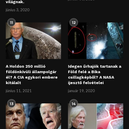
világnak.
június 3, 2020
11
12
A Holdon 250 millió
Idegen űrhajók tartanak a
földönkívüli állampolgár
Föld felé a Bika
él? A CIA egykori embere
csillagképből? A NASA
kitálalt
ijesztő felvételei
június 11, 2021
január 19, 2020
13
14