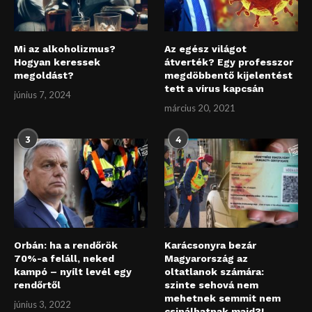
Mi az alkoholizmus?
Az egész világot
Hogyan keressek
átverték? Egy professzor
megoldást?
megdöbbentő kijelentést
tett a vírus kapcsán
június 7, 2024
március 20, 2021
3
4
Orbán: ha a rendőrök
Karácsonyra bezár
70%-a feláll, neked
Magyarország az
kampó – nyílt levél egy
oltatlanok számára:
rendőrtől
szinte sehová nem
mehetnek semmit nem
június 3, 2022
csinálhatnak majd?!