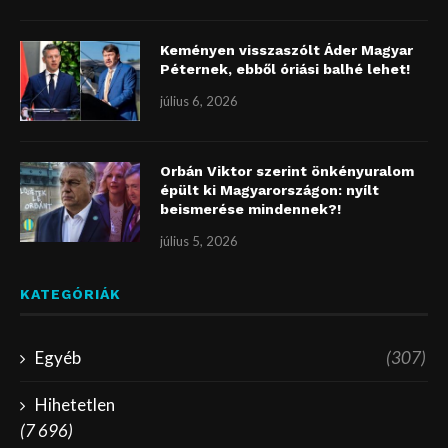
Keményen visszaszólt Áder Magyar
Péternek, ebből óriási balhé lehet!
július 6, 2026
Orbán Viktor szerint önkényuralom
épült ki Magyarországon: nyílt
beismerése mindennek?!
július 5, 2026
KATEGÓRIÁK
Egyéb
(307)
Hihetetlen
(7 696)