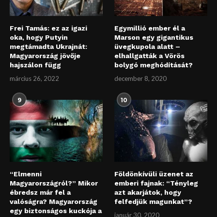
Frei Tamás: ez az igazi
Egymillió ember él a
oka, hogy Putyin
Marson egy gigantikus
megtámadta Ukrajnát:
üvegkupola alatt –
Magyarország jövője
elhallgatták a Vörös
hajszálon függ
bolygó meghódítását?
március 26, 2022
december 8, 2020
9
10
“Elmenni
Földönkívüli üzenet az
Magyarországról?” Mikor
emberi fajnak: “Tényleg
ébredsz már fel a
azt akarjátok, hogy
valóságra? Magyarország
felfedjük magunkat”?
egy biztonságos kuckója a
január 30, 2020