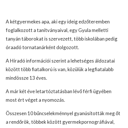
A kétgyermekes apa, aki egy ideig edzőteremben
foglalkozott a tanítványaival, egy Gyula melletti
tanyán táborokat is szervezett, több iskolában pedig
óraadó tornatanárként dolgozott.
A Híradó információi szerint a lehetséges áldozatai
között több fiatalkorú is van, közülük a legfiatalabb
mindössze 13 éves.
A már két éve letartóztatásban lévő férfi ügyében
most ért véget a nyomozás.
Összesen 10 bűncselekménnyel gyanúsították meg őt
a rendőrök, többek között gyermekpornográfiával,