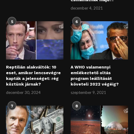
december 4, 2021
5
6
Reptilián alakváltók: 10
A WHO valamennyi
eset, amikor lencsevégre
emlékeztető oltás
kapták a jelenséget: rég
program leállítását
köztünk járnak?
követeli 2022 végéig?
december 30, 2024
szeptember 9, 2021
7
8