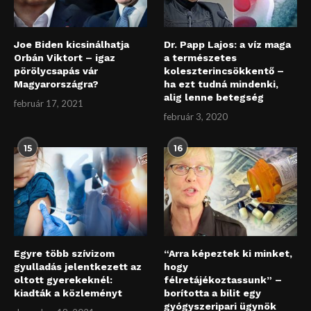
Joe Biden kicsinálhatja
Dr. Papp Lajos: a víz maga
Orbán Viktort – igaz
a természetes
pörölycsapás vár
koleszterincsökkentő –
Magyarországra?
ha ezt tudná mindenki,
alig lenne betegség
február 17, 2021
február 3, 2020
15
16
Egyre több szívizom
“Arra képeztek ki minket,
gyulladás jelentkezett az
hogy
oltott gyerekeknél:
félretájékoztassunk” –
kiadták a közleményt
borította a bilit egy
gyógyszeripari ügynök