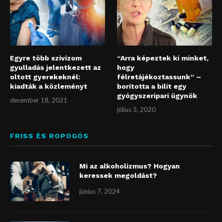
Egyre több szívizom
“Arra képeztek ki minket,
gyulladás jelentkezett az
hogy
oltott gyerekeknél:
félretájékoztassunk” –
kiadták a közleményt
borította a bilit egy
gyógyszeripari ügynök
december 18, 2021
július 3, 2020
FRISS ÉS ROPOGÓS
Mi az alkoholizmus? Hogyan
keressek megoldást?
június 7, 2024