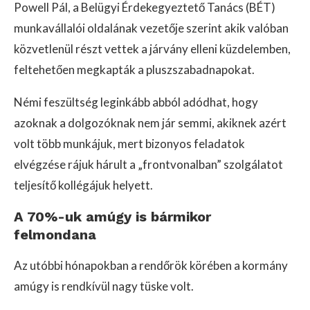
Powell Pál, a Belügyi Érdekegyeztető Tanács (BÉT)
munkavállalói oldalának vezetője szerint akik valóban
közvetlenül részt vettek a járvány elleni küzdelemben,
feltehetően megkapták a pluszszabadnapokat.
Némi feszültség leginkább abból adódhat, hogy
azoknak a dolgozóknak nem jár semmi, akiknek azért
volt több munkájuk, mert bizonyos feladatok
elvégzése rájuk hárult a „frontvonalban” szolgálatot
teljesítő kollégájuk helyett.
A 70%-uk amúgy is bármikor
felmondana
Az utóbbi hónapokban a rendőrök körében a kormány
amúgy is rendkívül nagy tüske volt.