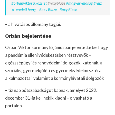
#orbanviktor
#közélet
#roxyblaze
#magyarvalóság
#rajz
♬ eredeti hang – Roxy Blaze - Roxy Blaze
– a hivatásos állomány tagjai.
Orbán bejelentése
Orbán Viktor kormányfő júniusban jelentette be, hogy
a pandémia elleni védekezésben résztvevők –
egészségügyi és rendvédelmi dolgozók, katonák, a
szociális, gyermekjóléti és gyermekvédelmi szféra
alkalmazottai, valamint a kormányhivatali dolgozók
– tíz nap pótszabadságot kapnak, amelyet 2022.
december 31-ig kell nekik kiadni – olvasható a
portálon.