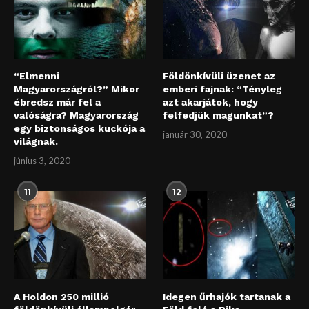
“Elmenni
Földönkívüli üzenet az
Magyarországról?” Mikor
emberi fajnak: “Tényleg
ébredsz már fel a
azt akarjátok, hogy
valóságra? Magyarország
felfedjük magunkat”?
egy biztonságos kuckója a
január 30, 2020
világnak.
június 3, 2020
11
12
A Holdon 250 millió
Idegen űrhajók tartanak a