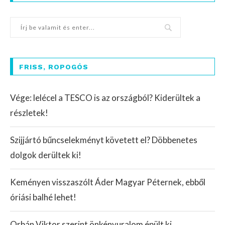
FRISS, ROPOGÓS
Vége: lelécel a TESCO is az országból? Kiderültek a
részletek!
Szijjártó bűncselekményt követett el? Döbbenetes
dolgok derültek ki!
Keményen visszaszólt Áder Magyar Péternek, ebből
óriási balhé lehet!
Orbán Viktor szerint önkényuralom épült ki