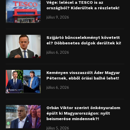
Vége: lelécel a TESCO is az
országból? Kiderültek a részletek!
július 9, 2026
Szijjártó bűncselekményt követett
el? Döbbenetes dolgok derültek ki!
július 6, 2026
Keményen visszaszólt Áder Magyar
Péternek, ebből óriási balhé lehet!
július 6, 2026
Orbán Viktor szerint önkényuralom
épült ki Magyarországon: nyílt
beismerése mindennek?!
július 5, 2026