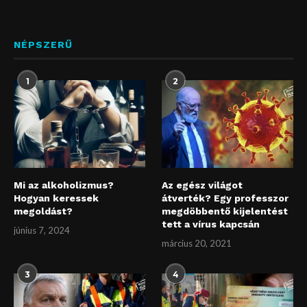
NÉPSZERŰ
1
2
Mi az alkoholizmus?
Az egész világot
Hogyan keressek
átverték? Egy professzor
megoldást?
megdöbbentő kijelentést
tett a vírus kapcsán
június 7, 2024
március 20, 2021
3
4