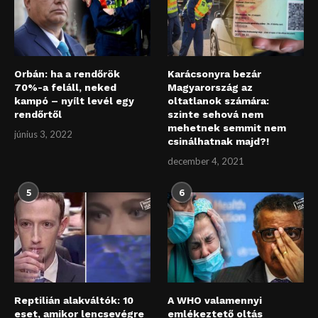
Orbán: ha a rendőrök
Karácsonyra bezár
70%-a feláll, neked
Magyarország az
kampó – nyílt levél egy
oltatlanok számára:
rendőrtől
szinte sehová nem
mehetnek semmit nem
június 3, 2022
csinálhatnak majd?!
december 4, 2021
5
6
Reptilián alakváltók: 10
A WHO valamennyi
eset, amikor lencsevégre
emlékeztető oltás