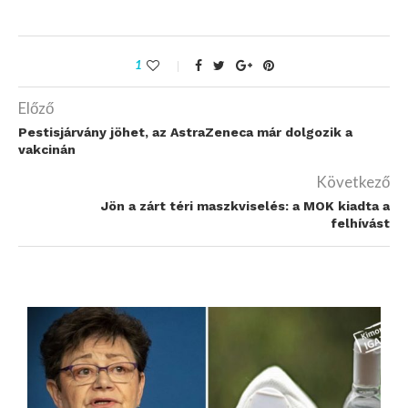
1
Előző
Pestisjárvány jöhet, az AstraZeneca már dolgozik a
vakcinán
Következő
Jön a zárt téri maszkviselés: a MOK kiadta a
felhívást