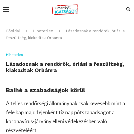
Főoldal
Hihetetlen
Lázadoznak a rendőrök, óriási a
feszültség, kiakadtak Orbánra
Hihetetlen
Lázadoznak a rendőrök, óriási a feszültség,
kiakadtak Orbánra
Balhé a szabadságok körül
A teljes rendőrségi állománynak csak kevesebb mint a
fele kap majd fejenként tíz nap pótszabadságot a
koronavírus-járvány elleni védekezésben való
részvételéért