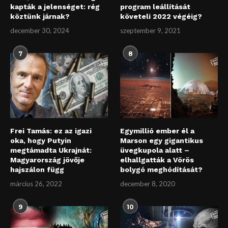
kapták a jelenséget: rég
program leállítását
köztünk járnak?
követeli 2022 végéig?
december 30, 2024
szeptember 9, 2021
7
8
Frei Tamás: ez az igazi
Egymillió ember él a
oka, hogy Putyin
Marson egy gigantikus
megtámadta Ukrajnát:
üvegkupola alatt –
Magyarország jövője
elhallgatták a Vörös
hajszálon függ
bolygó meghódítását?
március 26, 2022
december 8, 2020
9
10