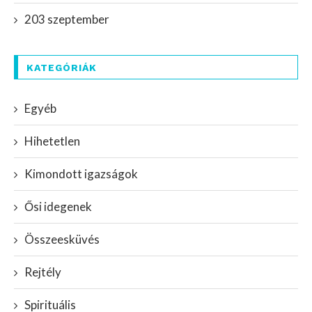
203 szeptember
KATEGÓRIÁK
Egyéb
Hihetetlen
Kimondott igazságok
Ősi idegenek
Összeesküvés
Rejtély
Spirituális