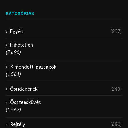
KATEGÓRIÁK
Egyéb
(307)
Hihetetlen
(7 696)
Kimondott igazságok
(1 561)
Ősi idegenek
(243)
Összeesküvés
(1 567)
Rejtély
(680)