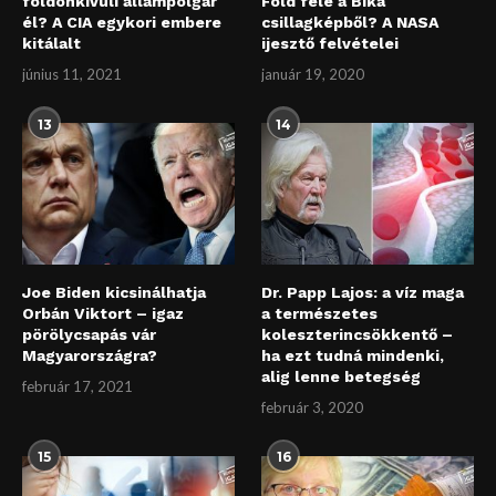
földönkívüli állampolgár
Föld felé a Bika
él? A CIA egykori embere
csillagképből? A NASA
kitálalt
ijesztő felvételei
június 11, 2021
január 19, 2020
13
14
Joe Biden kicsinálhatja
Dr. Papp Lajos: a víz maga
Orbán Viktort – igaz
a természetes
pörölycsapás vár
koleszterincsökkentő –
Magyarországra?
ha ezt tudná mindenki,
alig lenne betegség
február 17, 2021
február 3, 2020
15
16