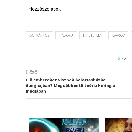
Hozzászólások
BOTRÁNYOS
HÁBORÚ
HIHETETLEN
LAVROV
0
Előző
Élő embereket visznek halottasházba
Sanghajban? Megdöbbentő teória kering a
médiában