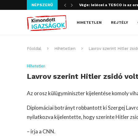
NÉPSZERŰ
Vége: lelécel a TESCO is az or
Szijjártó bűncselekményt köve
HIHETETLEN
REJTÉLY
Főoldal
Hihetetlen
Lavrov szerint Hitler zsi
Hihetetlen
Lavrov szerint Hitler zsidó vo
Az orosz külügyminiszter kijelentése komoly viha
Diplomáciai botrányt robbantott ki Szergej Lavr
nyilatkozva kijelentette, hogy szerinte Hitler zs
– írja a CNN.