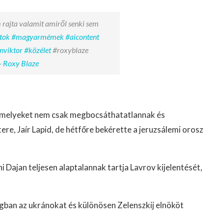
 rajta valamit amiről senki sem
tok
#magyarmémek
#aicontent
nviktor
#közélet
#roxyblaze
- Roxy Blaze
n, melyeket nem csak megbocsáthatatlannak és
re, Jaír Lapid, de hétfőre bekérette a jeruzsálemi orosz
Dajan teljesen alaptalannak tartja Lavrov kijelentését,
gban az ukránokat és különösen Zelenszkij elnököt