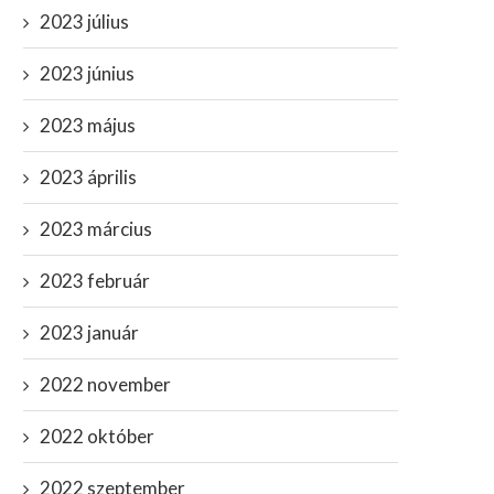
2023 július
2023 június
2023 május
Gazprom bemondta, itt a vége,
Kijárási korlátozásokat vez
2023 április
mindenki készüljön...
be hétfőtől az oltatlano
számára?
július 19, 2022
2023 március
november 15, 2021
2023 február
2023 január
2022 november
2022 október
2022 szeptember