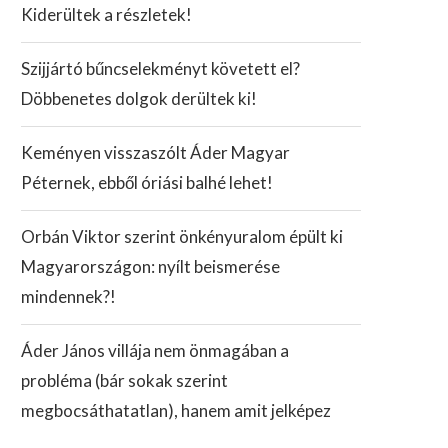
Kiderültek a részletek!
Szijjártó bűncselekményt követett el?
Döbbenetes dolgok derültek ki!
Keményen visszaszólt Áder Magyar
Péternek, ebből óriási balhé lehet!
Orbán Viktor szerint önkényuralom épült ki
Magyarországon: nyílt beismerése
mindennek?!
Áder János villája nem önmagában a
probléma (bár sokak szerint
megbocsáthatatlan), hanem amit jelképez