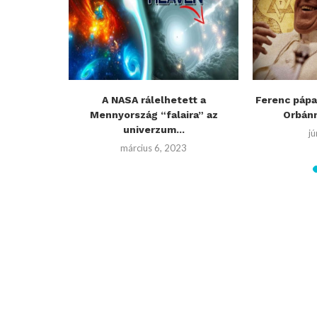
havazik:
A NASA rálelhetett a
Ferenc pápa
időjárás...
Mennyország “falaira” az
Orbánn
univerzum...
jú
március 6, 2023