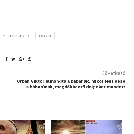
MEGDÖBBENTŐ
PUTYIN
Következő
Orbán Viktor elmondta a pápának, mikor lesz vége
a háborúnak, megdöbbentő dolgokat mondott