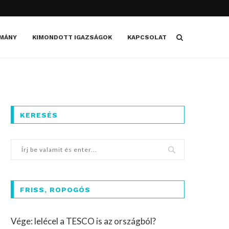
MÁNY
KIMONDOTT IGAZSÁGOK
KAPCSOLAT
KERESÉS
FRISS, ROPOGÓS
Vége: lelécel a TESCO is az országból?