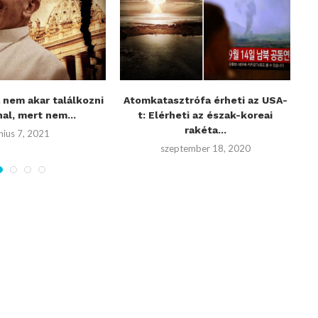
 nem akar találkozni
Atomkatasztrófa érheti az USA-
A 
al, mert nem...
t: Elérheti az észak-koreai
rakéta...
nius 7, 2021
szeptember 18, 2020