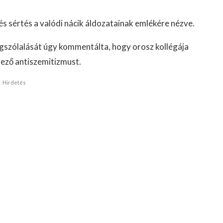
 és sértés a valódi nácik áldozatainak emlékére nézve.
gszólalását úgy kommentálta, hogy orosz kollégája
rező antiszemitizmust.
Hirdetés