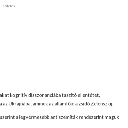
Hirdetés
akat kognitív disszonanciába taszító ellentétet,
 az Ukrajnába, aminek az államfője a zsidó Zelenszkij.
k szerint a legvérmesebb antiszemiták rendszerint maguk