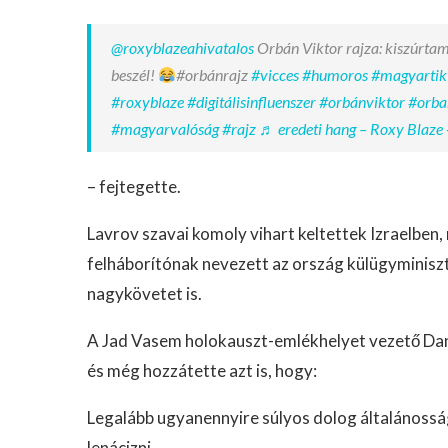
@roxyblazeahivatalos
Orbán Viktor rajza: kiszúrtam
beszél!
#orbánrajz
#vicces
#humoros
#magyartik
#roxyblaze
#digitálisinfluenszer
#orbánviktor
#orba
#magyarvalóság
#rajz
♬ eredeti hang – Roxy Blaze 
– fejtegette.
Lavrov szavai komoly vihart keltettek Izraelbe
felháborítónak nevezett az ország külügyminiszte
nagykövetet is.
A Jad Vasem holokauszt-emlékhelyet vezető Dani 
és még hozzátette azt is, hogy:
Legalább ugyanennyire súlyos dolog általánossá
lenácizni.