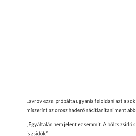
Lavrov ezzel próbálta ugyanis feloldani azt a sok
miszerint az orosz haderő nácitlanítani ment abba
„Egyáltalán nem jelent ez semmit. A bölcs zsidó
is zsidók”