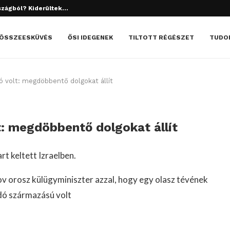
szágból? Kiderültek...
tett el? Döbbenetes dolgok derültek ki!
ÖSSZEESKÜVÉS
ŐSI IDEGENEK
TILTOTT RÉGÉSZET
TUDO
dó volt: megdöbbentő dolgokat állít
lt: megdöbbentő dolgokat állít
rt keltett Izraelben.
ov orosz külügyminiszter azzal, hogy egy olasz tévének
idó származású volt