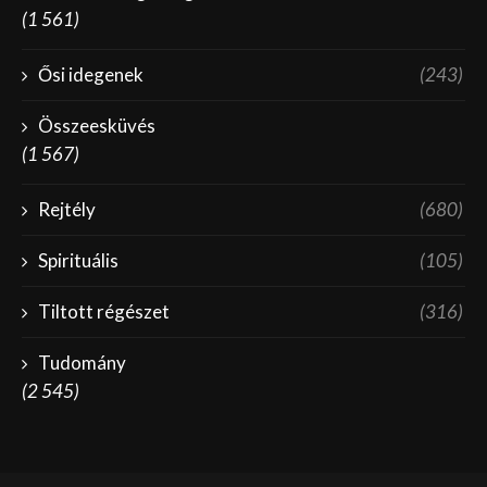
(1 561)
Ősi idegenek
(243)
Összeesküvés
(1 567)
Rejtély
(680)
Spirituális
(105)
Tiltott régészet
(316)
Tudomány
(2 545)