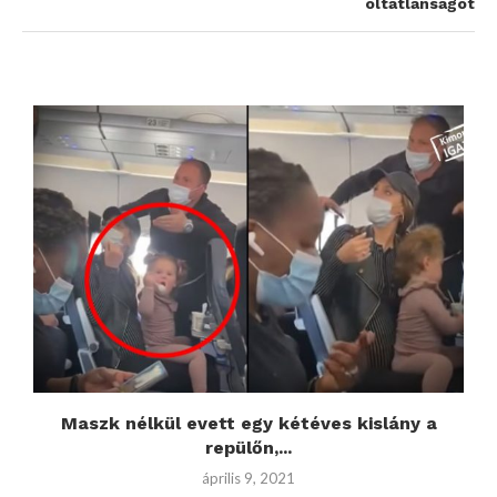
oltatlanságot
ik
Maszk nélkül evett egy kétéves kislány a
repülőn,...
április 9, 2021