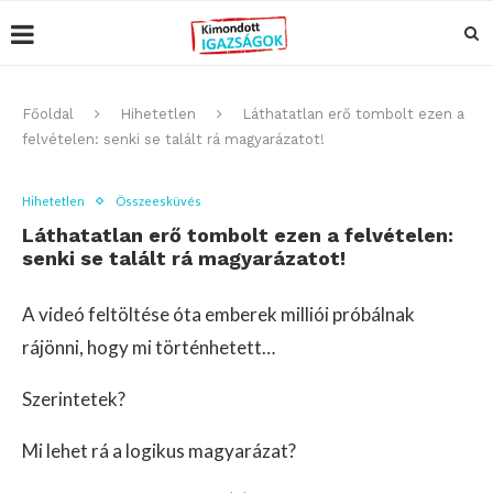
Főoldal
Hihetetlen
Láthatatlan erő tombolt ezen a
felvételen: senki se talált rá magyarázatot!
Hihetetlen
Összeesküvés
Láthatatlan erő tombolt ezen a felvételen:
senki se talált rá magyarázatot!
A videó feltöltése óta emberek milliói próbálnak
rájönni, hogy mi történhetett…
Szerintetek?
Mi lehet rá a logikus magyarázat?