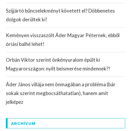
Szijjártó bűncselekményt követett el? Döbbenetes
dolgok derültek ki!
Keményen visszaszólt Áder Magyar Péternek, ebből
óriási balhé lehet!
Orbán Viktor szerint önkényuralom épült ki
Magyarországon: nyílt beismerése mindennek?!
Áder János villája nem önmagában a probléma (bár
sokak szerint megbocsáthatatlan), hanem amit
jelképez
ARCHÍVUM