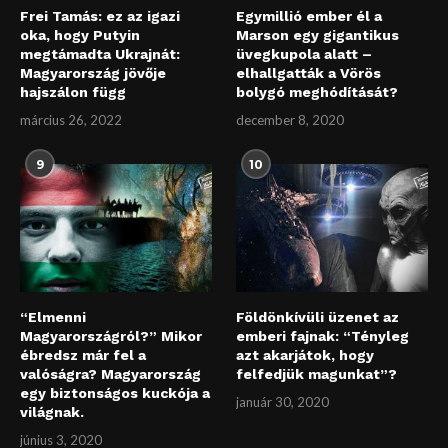
Frei Tamás: ez az igazi
Egymillió ember él a
oka, hogy Putyin
Marson egy gigantikus
megtámadta Ukrajnát:
üvegkupola alatt –
Magyarország jövője
elhallgatták a Vörös
hajszálon függ
bolygó meghódítását?
március 26, 2022
december 8, 2020
9
10
“Elmenni
Földönkívüli üzenet az
Magyarországról?” Mikor
emberi fajnak: “Tényleg
ébredsz már fel a
azt akarjátok, hogy
valóságra? Magyarország
felfedjük magunkat”?
egy biztonságos kuckója a
január 30, 2020
világnak.
június 3, 2020