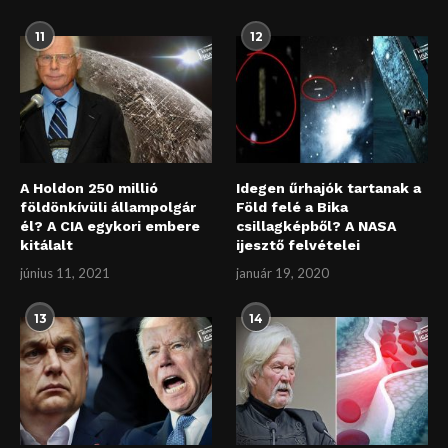
11
12
A Holdon 250 millió
Idegen űrhajók tartanak a
földönkívüli állampolgár
Föld felé a Bika
él? A CIA egykori embere
csillagképből? A NASA
kitálalt
ijesztő felvételei
június 11, 2021
január 19, 2020
13
14