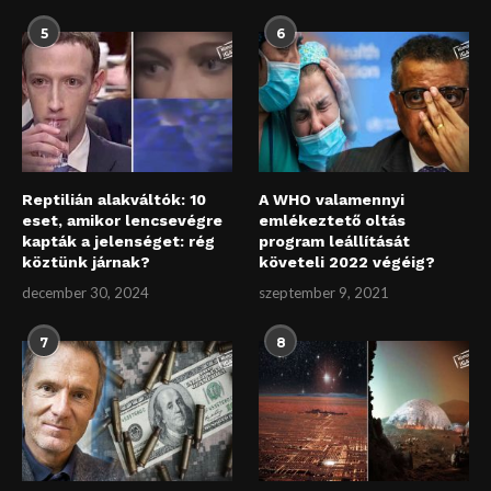
5
6
Reptilián alakváltók: 10
A WHO valamennyi
eset, amikor lencsevégre
emlékeztető oltás
kapták a jelenséget: rég
program leállítását
köztünk járnak?
követeli 2022 végéig?
december 30, 2024
szeptember 9, 2021
7
8