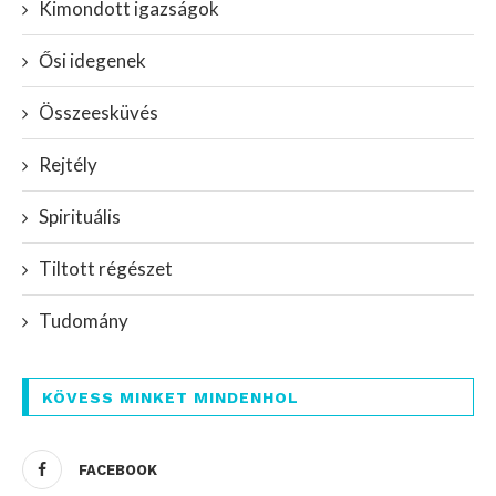
Kimondott igazságok
Ősi idegenek
Összeesküvés
Rejtély
Spirituális
Tiltott régészet
Tudomány
KÖVESS MINKET MINDENHOL
FACEBOOK