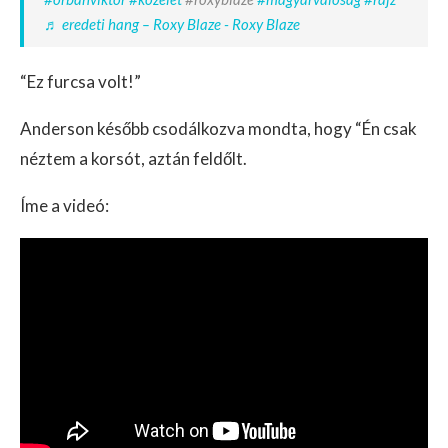
♬ eredeti hang – Roxy Blaze - Roxy Blaze
“Ez furcsa volt!”
Anderson később csodálkozva mondta, hogy “Én csak
néztem a korsót, aztán feldőlt.
Íme a videó: