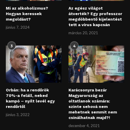
Mi az alkoholizmus?
Az egész világot
Hogyan keressek
átverték? Egy professzor
megoldást?
megdöbbentő kijelentést
tett a vírus kapcsán
június 7, 2024
március 20, 2021
3
4
Orbán: ha a rendőrök
Karácsonyra bezár
70%-a feláll, neked
Magyarország az
kampó – nyílt levél egy
oltatlanok számára:
rendőrtől
szinte sehová nem
mehetnek semmit nem
június 3, 2022
csinálhatnak majd?!
december 4, 2021