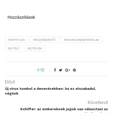
Hozzászólások
HIHETETLEN
MEGDÖBBENTŐ
MEGMAGYARÁZHATATLAN
REJTÉLY
REJTÉLYEK
0
Előző
Új vírus tombol a denevérekben: ha ez elszabadul,
végünk
Következő
Schiffer: az embereknek joguk van választani az