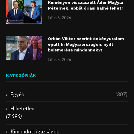
Keményen visszaszólt Áder Magyar
Péternek, ebből óriási balhé lehet!
július 6, 2026
Orbán Viktor szerint önkényuralom
épült ki Magyarországon: nyílt
beismerése mindennek?!
július 5, 2026
KATEGÓRIÁK
Egyéb
(307)
Hihetetlen
(7 696)
Kimondott igazságok