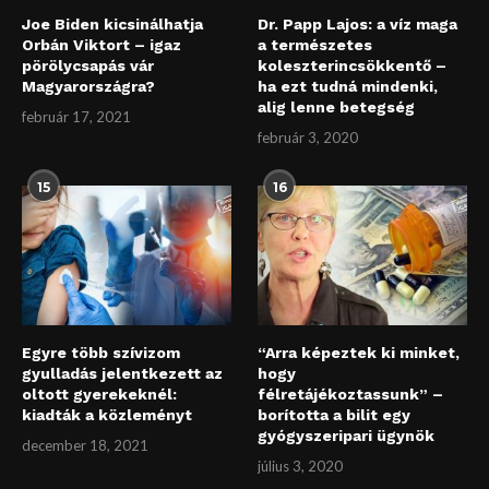
Joe Biden kicsinálhatja
Dr. Papp Lajos: a víz maga
Orbán Viktort – igaz
a természetes
pörölycsapás vár
koleszterincsökkentő –
Magyarországra?
ha ezt tudná mindenki,
alig lenne betegség
február 17, 2021
február 3, 2020
15
16
Egyre több szívizom
“Arra képeztek ki minket,
gyulladás jelentkezett az
hogy
oltott gyerekeknél:
félretájékoztassunk” –
kiadták a közleményt
borította a bilit egy
gyógyszeripari ügynök
december 18, 2021
július 3, 2020