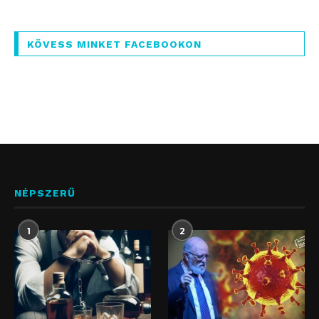
KÖVESS MINKET FACEBOOKON
NÉPSZERŰ
1
2