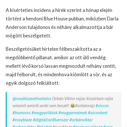
A kísérteties incidens a hírek szerint a hónap elején
történt a hendoni Blue House pubban, miközben Darla
Anderson tulajdonos és néhány alkalmazottja a bár
mögött beszélgetett.
Beszélgetésüket hirtelen félbeszakította az a
megdöbbentő pillanat, amikor az ott ülő vendég
mellett lévő korsó lassan megmozdult néhány centit,
majd felborult, és mindenhova kiömlött a sör, és az
egyik dolgozó felkiáltott:
@roxyblazeahivatalos
Orbán Viktor rajza: kiszúrtam rajta
valamit amiről senki sem beszél!
#orbánrajz
#vicces
#humoros
#magyartiktok
#magyarmémek
#aicontent
#roxyblaze
#digitálisinfluenszer
#orbánviktor
#orbanviktor
#közélet
#roxyblaze
#magyarvalóság
#rajz