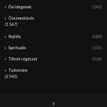
Ősi idegenek
(243)
Összeesküvés
(1 567)
Rejtély
(680)
Spirituális
(105)
Tiltott régészet
(316)
Tudomány
(2 545)