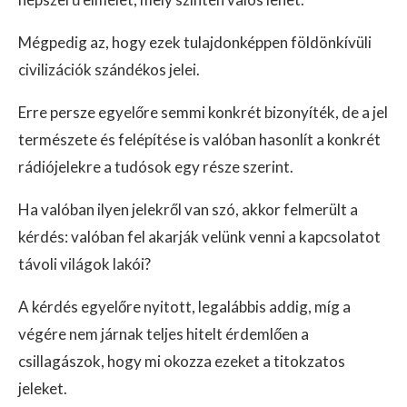
Mégpedig az, hogy ezek tulajdonképpen földönkívüli
civilizációk szándékos jelei.
Erre persze egyelőre semmi konkrét bizonyíték, de a jel
természete és felépítése is valóban hasonlít a konkrét
rádiójelekre a tudósok egy része szerint.
Ha valóban ilyen jelekről van szó, akkor felmerült a
kérdés: valóban fel akarják velünk venni a kapcsolatot
távoli világok lakói?
A kérdés egyelőre nyitott, legalábbis addig, míg a
végére nem járnak teljes hitelt érdemlően a
csillagászok, hogy mi okozza ezeket a titokzatos
jeleket.