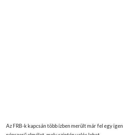
Az FRB-k kapcsán több ízben merült már fel egy igen
népszerű elmélet, mely szintén valós lehet.