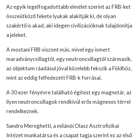
Az egyik legelfogadottabb elmélet szerint az FRB-ket
összeütköző fekete lyukak alakítják ki, de olyan
szakértő is akad, aki idegen civilizációknak tulajdonítja
a jeleket.
A mostani FRB viszont más, mivel egy ismert
maradványcsillagtól, egy neutroncsillagtól származik,
az objektum ráadásul jóval közelebb fekszik a Földhöz,
mint az eddig felfedezett FRB-k forrásai.
A 30 ezer fényévre található égitest egy magnetár, az
ilyen neutroncsillagok rendkívül erős mágneses térrel
rendelkeznek.
Sandro Mereghetti, a milánói Olasz Asztrofizikai
Intézet munkatársa és a csapat tagja szerint ez az első