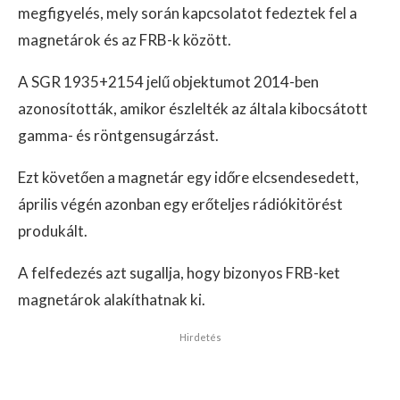
megfigyelés, mely során kapcsolatot fedeztek fel a
magnetárok és az FRB-k között.
A SGR 1935+2154 jelű objektumot 2014-ben
azonosították, amikor észlelték az általa kibocsátott
gamma- és röntgensugárzást.
Ezt követően a magnetár egy időre elcsendesedett,
április végén azonban egy erőteljes rádiókitörést
produkált.
A felfedezés azt sugallja, hogy bizonyos FRB-ket
magnetárok alakíthatnak ki.
Hirdetés