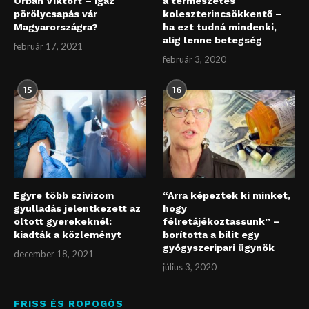
Orbán Viktort – igaz
a természetes
pörölycsapás vár
koleszterincsökkentő –
Magyarországra?
ha ezt tudná mindenki,
alig lenne betegség
február 17, 2021
február 3, 2020
15
16
Egyre több szívizom
“Arra képeztek ki minket,
gyulladás jelentkezett az
hogy
oltott gyerekeknél:
félretájékoztassunk” –
kiadták a közleményt
borította a bilit egy
gyógyszeripari ügynök
december 18, 2021
július 3, 2020
FRISS ÉS ROPOGÓS