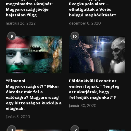
megtámadta Ukrajnát:
üvegkupola alatt –
Magyarország jövője
elhallgatták a Vörös
hajszálon függ
bolygó meghódítását?
március 26, 2022
december 8, 2020
9
10
“Elmenni
Földönkívüli üzenet az
Magyarországról?” Mikor
emberi fajnak: “Tényleg
ébredsz már fel a
azt akarjátok, hogy
valóságra? Magyarország
felfedjük magunkat”?
egy biztonságos kuckója a
január 30, 2020
világnak.
június 3, 2020
11
12