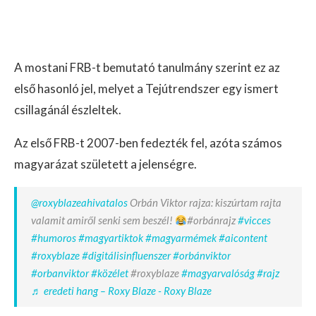
A mostani FRB-t bemutató tanulmány szerint ez az
első hasonló jel, melyet a Tejútrendszer egy ismert
csillagánál észleltek.
Az első FRB-t 2007-ben fedezték fel, azóta számos
magyarázat született a jelenségre.
@roxyblazeahivatalos
Orbán Viktor rajza: kiszúrtam rajta
valamit amiről senki sem beszél!
#orbánrajz
#vicces
#humoros
#magyartiktok
#magyarmémek
#aicontent
#roxyblaze
#digitálisinfluenszer
#orbánviktor
#orbanviktor
#közélet
#roxyblaze
#magyarvalóság
#rajz
♬ eredeti hang – Roxy Blaze - Roxy Blaze