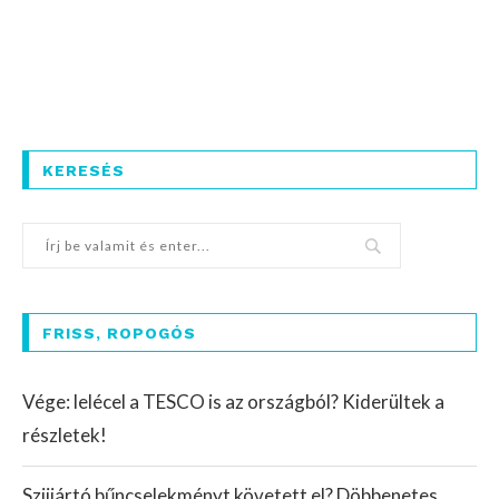
KERESÉS
FRISS, ROPOGÓS
Vége: lelécel a TESCO is az országból? Kiderültek a
részletek!
Szijjártó bűncselekményt követett el? Döbbenetes