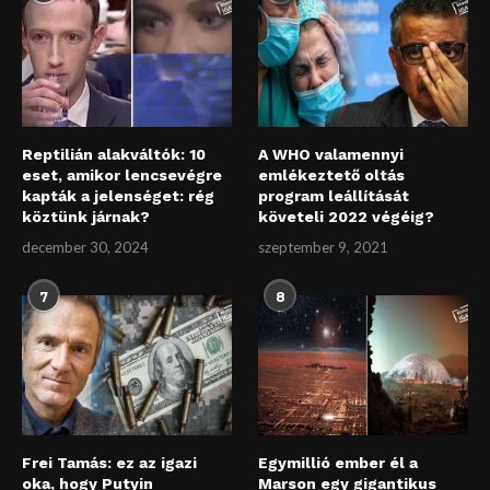
Reptilián alakváltók: 10
A WHO valamennyi
eset, amikor lencsevégre
emlékeztető oltás
kapták a jelenséget: rég
program leállítását
köztünk járnak?
követeli 2022 végéig?
december 30, 2024
szeptember 9, 2021
7
8
Frei Tamás: ez az igazi
Egymillió ember él a
oka, hogy Putyin
Marson egy gigantikus