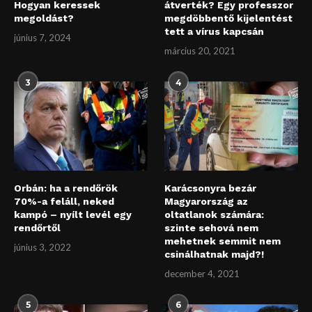
Hogyan keressek
átverték? Egy professzor
megoldást?
megdöbbentő kijelentést
tett a vírus kapcsán
június 7, 2024
március 20, 2021
3
4
Orbán: ha a rendőrök
Karácsonyra bezár
70%-a feláll, neked
Magyarország az
kampó – nyílt levél egy
oltatlanok számára:
rendőrtől
szinte sehová nem
mehetnek semmit nem
június 3, 2022
csinálhatnak majd?!
december 4, 2021
5
6