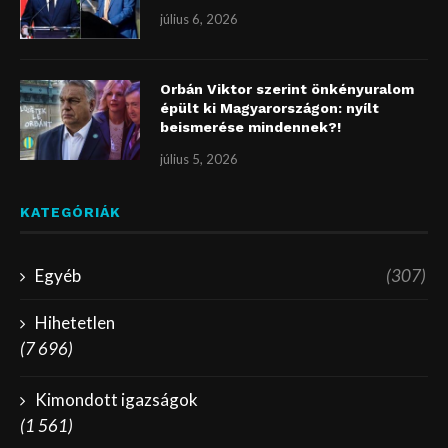
július 6, 2026
Orbán Viktor szerint önkényuralom
épült ki Magyarországon: nyílt
beismerése mindennek?!
július 5, 2026
KATEGÓRIÁK
Egyéb
(307)
Hihetetlen
(7 696)
Kimondott igazságok
(1 561)