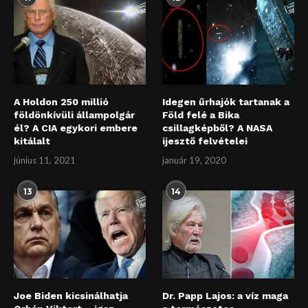
A Holdon 250 millió
Idegen űrhajók tartanak a
földönkívüli állampolgár
Föld felé a Bika
él? A CIA egykori embere
csillagképből? A NASA
kitálalt
ijesztő felvételei
június 11, 2021
január 19, 2020
13
14
Joe Biden kicsinálhatja
Dr. Papp Lajos: a víz maga