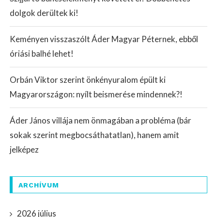
dolgok derültek ki!
Keményen visszaszólt Áder Magyar Péternek, ebből
óriási balhé lehet!
Orbán Viktor szerint önkényuralom épült ki
Magyarországon: nyílt beismerése mindennek?!
Áder János villája nem önmagában a probléma (bár
sokak szerint megbocsáthatatlan), hanem amit
jelképez
ARCHÍVUM
2026 július