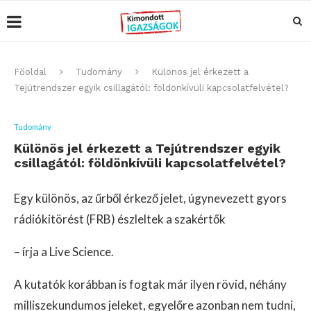
Főoldal
Tudomány
Különös jel érkezett a
Tejútrendszer egyik csillagától: földönkívüli kapcsolatfelvétel?
Tudomány
Különös jel érkezett a Tejútrendszer egyik
csillagától: földönkívüli kapcsolatfelvétel?
Egy különös, az űrből érkező jelet, úgynevezett gyors
rádiókitörést (FRB) észleltek a szakértők
– írja a Live Science.
A kutatók korábban is fogtak már ilyen rövid, néhány
milliszekundumos jeleket, egyelőre azonban nem tudni,