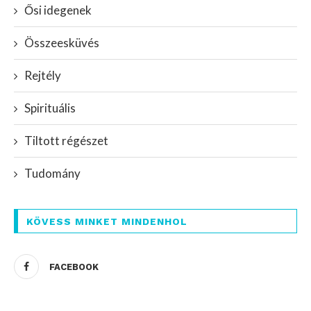
Ősi idegenek
Összeesküvés
Rejtély
Spirituális
Tiltott régészet
Tudomány
KÖVESS MINKET MINDENHOL
FACEBOOK