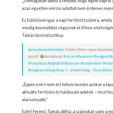
„Önmagában abból a tényből, hogy egyik napról 
azaz egyetlen mérési adatból nem érdemes mes
Ez különösen igaz a napi fertőzöttszámra, amely 
mindig kevesebbet végeznek el itthon a hétvégén
Tamás biostatisztikus.
@roxyblazeahivatalos
Orbán Viktor rajza: kiszúrtam
beszél!
#orbánrajz
#vicces
#humoros
#magyartik
#roxyblaze
#digitálisinfluenszer
#orbánviktor
#orba
#magyarvalóság
#rajz
♬ eredeti hang – Roxy Blaze 
„Éppen ezért nem árt helyén kezelni azokat a tí
aktuális fertőzési és halálozási adatok – teszi h
alacsonyabb.”
Ezért Ferenci Tamás állítja, a számokat vagy a mú