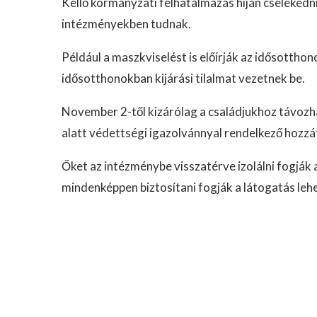
Kellő kormányzati felhatalmazás híján cselekedn
intézményekben tudnak.
Például a maszkviselést is előírják az idősotthon
idősotthonokban kijárási tilalmat vezetnek be.
November 2-től kizárólag a családjukhoz távozh
alatt védettségi igazolvánnyal rendelkező hozz
Őket az intézménybe visszatérve izolálni fogják
mindenképpen biztosítani fogják a látogatás leh