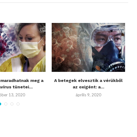
t maradhatnak meg a
A betegek elvesztik a vérükből
vírus tünetei...
az oxigént: a...
óber 13, 2020
április 9, 2020