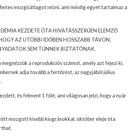
yhetes mozgóátlagot nézni, ami mindig egyet tartalmaz a
ÉMIA KEZDETE ÓTA HIVATÁSSZERŰEN ELEMZŐ
, HOGY AZ UTÓBBI IDŐBEN HOSSZABB TÁVON,
NYADATOK SEM TŰNNEK BIZTATÓNAK.
ha megnézzük a reprodukciós számot, amely azt fejezi ki,
ernek adja tovább a fertőzést, az nagyjából július
.
ezdett, és felment 1 fölé, ami világosan jelzi, hogy a nyár
zött mozgott kisebb kiugrásokkal, október eleje óta
rthat.