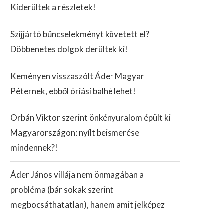
Kiderültek a részletek!
Szijjártó bűncselekményt követett el?
Döbbenetes dolgok derültek ki!
Keményen visszaszólt Áder Magyar
Péternek, ebből óriási balhé lehet!
Orbán Viktor szerint önkényuralom épült ki
Magyarországon: nyílt beismerése
mindennek?!
Áder János villája nem önmagában a
probléma (bár sokak szerint
megbocsáthatatlan), hanem amit jelképez