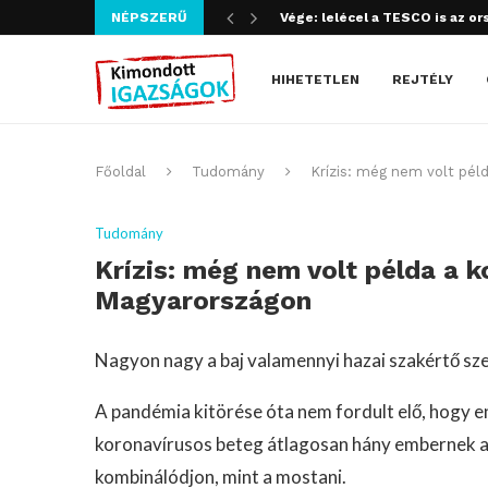
NÉPSZERŰ
Szijjártó bűncselekményt köve
HIHETETLEN
REJTÉLY
Főoldal
Tudomány
Krízis: még nem volt péld
Tudomány
Krízis: még nem volt példa a k
Magyarországon
Nagyon nagy a baj valamennyi hazai szakértő sze
A pandémia kitörése óta nem fordult elő, hogy 
koronavírusos beteg átlagosan hány embernek a
kombinálódjon, mint a mostani.