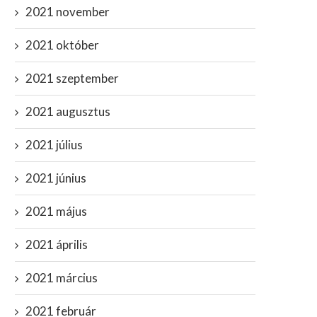
2021 november
2021 október
2021 szeptember
2021 augusztus
2021 július
2021 június
A tömeges kihalás küszöbén,
Gammakitörés söpörheti e
bedőlhet az utolsó dominó...
Földi életet? A NASA...
2021 május
november 1, 2020
június 4, 2021
2021 április
2021 március
2021 február