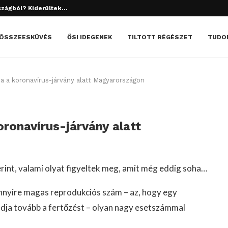
tett el? Döbbenetes dolgok derültek ki!
ÖSSZEESKÜVÉS
ŐSI IDEGENEK
TILTOTT RÉGÉSZET
TUDO
a a koronavírus-járvány alatt Magyarországon
oronavírus-járvány alatt
rint, valami olyat figyeltek meg, amit még eddig soha…
ennyire magas reprodukciós szám – az, hogy egy
dja tovább a fertőzést – olyan nagy esetszámmal