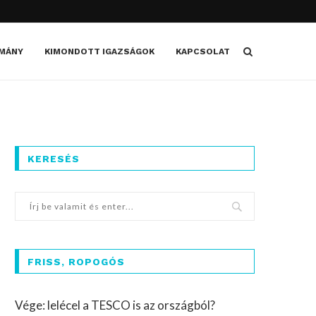
MÁNY
KIMONDOTT IGAZSÁGOK
KAPCSOLAT
KERESÉS
FRISS, ROPOGÓS
Vége: lelécel a TESCO is az országból?