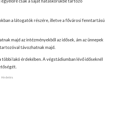
i egyelőre csak a saját hatáskörükbe tartozó
okban a látogatók részére, illetve a fővárosi fenntartású
atnak majd az intézményekből az idősek, ám az ünnepek
átartozóval távozhatnak majd.
 a többi lakó érdekében. A végstádiumban lévő időseknél
etőségét.
Hirdetés