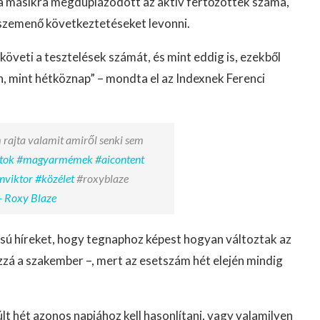
a másikra megduplázódott az aktív fertőzöttek száma,
szemenő következtetéseket levonni.
követi a tesztelések számát, és mint eddig is, ezekből
, mint hétköznap” – mondta el az Indexnek Ferenci
 rajta valamit amiről senki sem
tok
#magyarmémek
#aicontent
nviktor
#közélet
#roxyblaze
- Roxy Blaze
pusú híreket, hogy tegnaphoz képest hogyan változtak az
ozzá a szakember –, mert az esetszám hét elején mindig
lt hét azonos napjához kell hasonlítani, vagy valamilyen