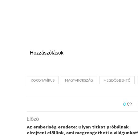
Hozzászólások
KORONAVÍRUS
MAGYARORSZÁG
MEGDÖBBENTŐ
0
Előző
Az emberiség eredete: Olyan titkot próbálnak
elrejteni előlünk, ami megrengetheti a világunkat