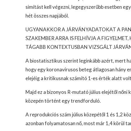
simítást kell végezni, legegyszerűbb esetben eg
hét összes napjából.
UGYANAKKOR A JÁRVÁNYADATOKAT A PAND
SZAKEMBER ARRA IS FELHÍVJA A FIGYELMET
TÁGABB KONTEXTUSBAN VIZSGÁLT JÁRVÁ
A biostatisztikus szerint leginkább azért, mert 
hogy egy koronavírusos beteg átlagosan hány emb
elejéig a kritikusnak számító 1-es érték alatt volt
Majd ez a bizonyos R-mutató július elejétől nőni k
közepén történt egy trendforduló.
A reprodukciós szám július közepétől 1 és 1,2 kö
azonban folyamatosan nő, most már 1,4 körül ta