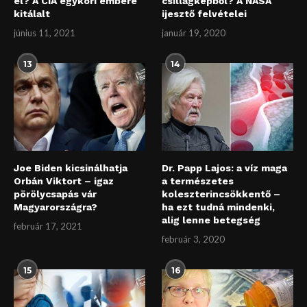
él? A CIA egykori embere
csillagképből? A NASA
kitálalt
ijesztő felvételei
június 11, 2021
január 19, 2020
13
14
Joe Biden kicsinálhatja
Dr. Papp Lajos: a víz maga
Orbán Viktort – igaz
a természetes
pörölycsapás vár
koleszterincsökkentő –
Magyarországra?
ha ezt tudná mindenki,
alig lenne betegség
február 17, 2021
február 3, 2020
15
16