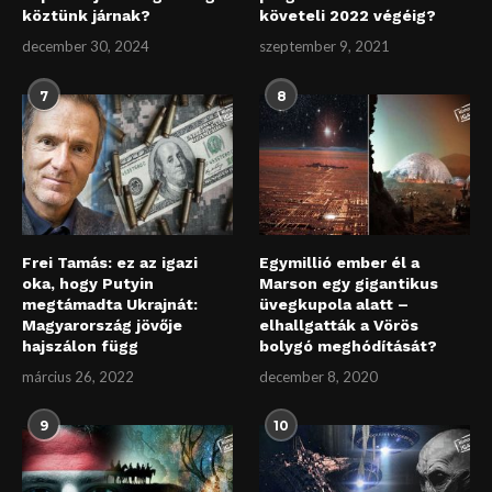
köztünk járnak?
követeli 2022 végéig?
december 30, 2024
szeptember 9, 2021
7
8
Frei Tamás: ez az igazi
Egymillió ember él a
oka, hogy Putyin
Marson egy gigantikus
megtámadta Ukrajnát:
üvegkupola alatt –
Magyarország jövője
elhallgatták a Vörös
hajszálon függ
bolygó meghódítását?
március 26, 2022
december 8, 2020
9
10