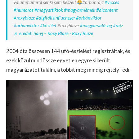
valamit amiről senki sem beszél!
#orbánrajz
#vicces
#humoros
#magyartiktok
#magyarmémek
#aicontent
#roxyblaze
#digitálisinfluenszer
#orbánviktor
#orbanviktor
#közélet
#roxyblaze
#magyarvalóság
#rajz
♬ eredeti hang – Roxy Blaze - Roxy Blaze
2004 óta összesen 144 ufó-észlelést regisztráltak, és
ezek közül mindössze egyetlen egyre sikerült
magyarázatot találni, a többit még mindig rejtély fedi.