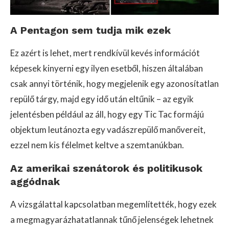
A Pentagon sem tudja mik ezek
Ez azért is lehet, mert rendkívül kevés információt
képesek kinyerni egy ilyen esetből, hiszen általában
csak annyi történik, hogy megjelenik egy azonosítatlan
repülő tárgy, majd egy idő után eltűnik – az egyik
jelentésben például az áll, hogy egy Tic Tac formájú
objektum leutánozta egy vadászrepülő manővereit,
ezzel nem kis félelmet keltve a szemtanúkban.
Az amerikai szenátorok és politikusok
aggódnak
A vizsgálattal kapcsolatban megemlítették, hogy ezek
a megmagyarázhatatlannak tűnő jelenségek lehetnek