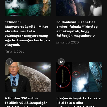
“Elmenni
Földönkívüli üzenet az
Magyarországról?” Mikor
emberi fajnak: “Tényleg
ébredsz már fel a
azt akarjátok, hogy
valóságra? Magyarország
felfedjük magunkat”?
egy biztonságos kuckója a
január 30, 2020
világnak.
június 3, 2020
11
12
A Holdon 250 millió
Idegen űrhajók tartanak a
földönkívüli állampolgár
Föld felé a Bika