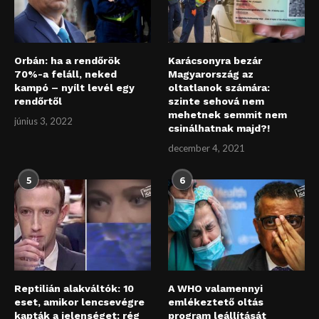
Orbán: ha a rendőrök
Karácsonyra bezár
70%-a feláll, neked
Magyarország az
kampó – nyílt levél egy
oltatlanok számára:
rendőrtől
szinte sehová nem
mehetnek semmit nem
június 3, 2022
csinálhatnak majd?!
december 4, 2021
5
6
Reptilián alakváltók: 10
A WHO valamennyi
eset, amikor lencsevégre
emlékeztető oltás
kapták a jelenséget: rég
program leállítását