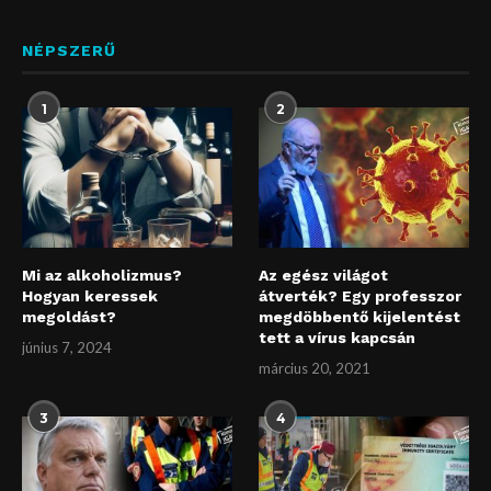
NÉPSZERŰ
1
2
Mi az alkoholizmus?
Az egész világot
Hogyan keressek
átverték? Egy professzor
megoldást?
megdöbbentő kijelentést
tett a vírus kapcsán
június 7, 2024
március 20, 2021
3
4