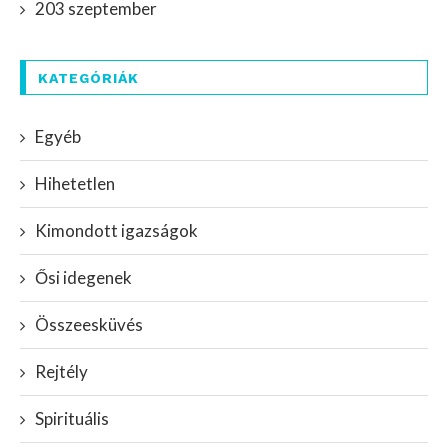
203 szeptember
KATEGÓRIÁK
Egyéb
Hihetetlen
Kimondott igazságok
Ősi idegenek
Összeesküvés
Rejtély
Spirituális