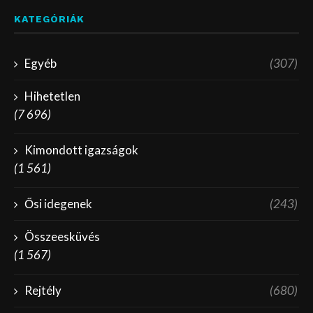
KATEGÓRIÁK
Egyéb
(307)
Hihetetlen
(7 696)
Kimondott igazságok
(1 561)
Ősi idegenek
(243)
Összeesküvés
(1 567)
Rejtély
(680)