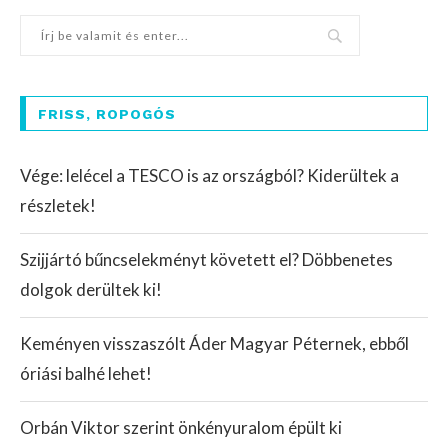
FRISS, ROPOGÓS
Vége: lelécel a TESCO is az országból? Kiderültek a
részletek!
Szijjártó bűncselekményt követett el? Döbbenetes
dolgok derültek ki!
Keményen visszaszólt Áder Magyar Péternek, ebből
óriási balhé lehet!
Orbán Viktor szerint önkényuralom épült ki