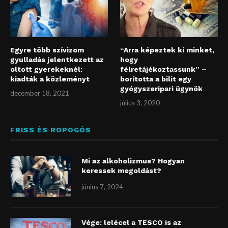
Egyre több szívizom
“Arra képeztek ki minket,
gyulladás jelentkezett az
hogy
oltott gyerekeknél:
félretájékoztassunk” –
kiadták a közleményt
borította a bilit egy
gyógyszeripari ügynök
december 18, 2021
július 3, 2020
FRISS ÉS ROPOGÓS
Mi az alkoholizmus? Hogyan
keressek megoldást?
június 7, 2024
Vége: lelécel a TESCO is az