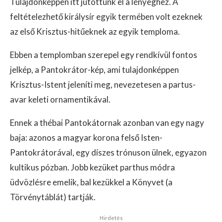
Tulajdonképpen itt jutottunk el a lényeghez. A
feltételezhető királysír egyik termében volt ezeknek
az első Krisztus-hitűeknek az egyik temploma.
Ebben a templomban szerepel egy rendkívül fontos
jelkép, a Pantokrátor-kép, ami tulajdonképpen
Krisztus-Istent jeleníti meg, nevezetesen a partus-
avar keleti ornamentikával.
Ennek a thébai Pantokátornak azonban van egy nagy
baja: azonos a magyar korona felső Isten-
Pantokrátorával, egy díszes trónuson ülnek, egyazon
kultikus pózban. Jobb kezüket parthus módra
üdvözlésre emelik, bal kezükkel a Könyvet (a
Törvénytáblát) tartják.
Hirdetés