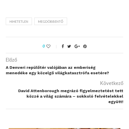
HIHETETLEN
MEGDÖBBENTŐ
0
Előző
A Denveri repülőtér valójában az emberiség
menedéke egy közelgő világkatasztrófa esetére?
Következő
David Attenborough megrázó figyelmeztetést tett
közzé a világ számára – sokkoló felvételekkel
együtt!