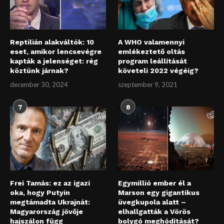
Reptilián alakváltók: 10
A WHO valamennyi
eset, amikor lencsevégre
emlékeztető oltás
kapták a jelenséget: rég
program leállítását
köztünk járnak?
követeli 2022 végéig?
december 30, 2024
szeptember 9, 2021
7
8
Frei Tamás: ez az igazi
Egymillió ember él a
oka, hogy Putyin
Marson egy gigantikus
megtámadta Ukrajnát:
üvegkupola alatt –
Magyarország jövője
elhallgatták a Vörös
hajszálon függ
bolygó meghódítását?