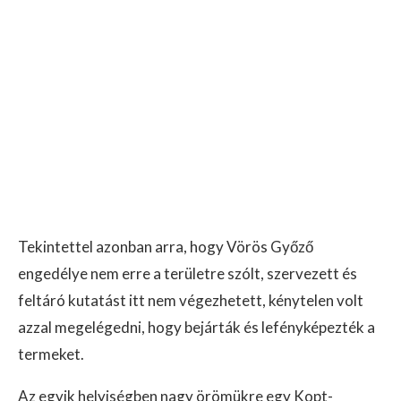
Tekintettel azonban arra, hogy Vörös Győző
engedélye nem erre a területre szólt, szervezett és
feltáró kutatást itt nem végezhetett, kénytelen volt
azzal megelégedni, hogy bejárták és lefényképezték a
termeket.
Az egyik helyiségben nagy örömükre egy Kopt-