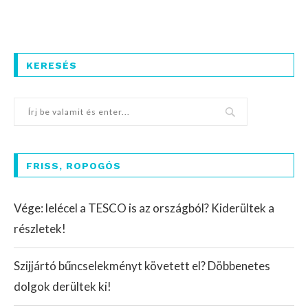
KERESÉS
FRISS, ROPOGÓS
Vége: lelécel a TESCO is az országból? Kiderültek a
részletek!
Szijjártó bűncselekményt követett el? Döbbenetes
dolgok derültek ki!