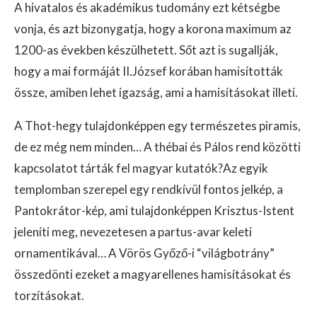
A hivatalos és akadémikus tudomány ezt kétségbe
vonja, és azt bizonygatja, hogy a korona maximum az
1200-as években készülhetett. Sőt azt is sugallják,
hogy a mai formáját II.József korában hamisították
össze, amiben lehet igazság, ami a hamisításokat illeti.
A Thot-hegy tulajdonképpen egy természetes piramis,
de ez még nem minden… A thébai és Pálos rend közötti
kapcsolatot tárták fel magyar kutatók?Az egyik
templomban szerepel egy rendkívül fontos jelkép, a
Pantokrátor-kép, ami tulajdonképpen Krisztus-Istent
jeleníti meg, nevezetesen a partus-avar keleti
ornamentikával… A Vörös Győző-i “világbotrány”
összedönti ezeket a magyarellenes hamisításokat és
torzításokat.