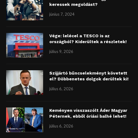
keressek megoldást?
június 7, 2024
Vége: lelécel a TESCO is az
országból? Kiderültek a részletek!
július 9, 2026
Szijjártó bűncselekményt követett
el? Döbbenetes dolgok derültek ki!
július 6, 2026
Keményen visszaszólt Áder Magyar
Péternek, ebből óriási balhé lehet!
július 6, 2026