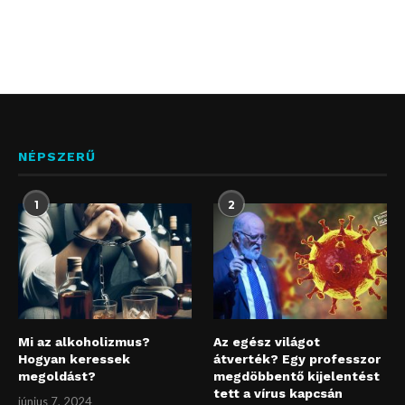
NÉPSZERŰ
1
2
Mi az alkoholizmus?
Az egész világot
Hogyan keressek
átverték? Egy professzor
megoldást?
megdöbbentő kijelentést
tett a vírus kapcsán
június 7, 2024