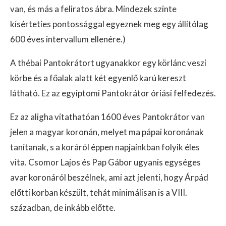
van, és más a feliratos ábra. Mindezek szinte
kísérteties pontossággal egyeznek meg egy állítólag
600 éves intervallum ellenére.)
A thébai Pantokrátort ugyanakkor egy körlánc veszi
körbe és a főalak alatt két egyenlő karú kereszt
látható. Ez az egyiptomi Pantokrátor óriási felfedezés.
Ez az aligha vitathatóan 1600 éves Pantokrátor van
jelen a magyar koronán, melyet ma pápai koronának
tanítanak, s a koráról éppen napjainkban folyik éles
vita. Csomor Lajos és Pap Gábor ugyanis egységes
avar koronáról beszélnek, ami azt jelenti, hogy Árpád
előtti korban készült, tehát minimálisan is a VIII.
században, de inkább előtte.