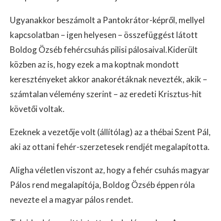
Ugyanakkor beszámolt a Pantokrátor-képről, mellyel
kapcsolatban – igen helyesen – összefüggést látott
Boldog Özséb fehércsuhás pilisi pálosaival.Kiderült
közben az is, hogy ezek a ma koptnak mondott
keresztényeket akkor anakorétáknak nevezték, akik –
számtalan vélemény szerint – az eredeti Krisztus-hit
követői voltak.
Ezeknek a vezetője volt (állítólag) az a thébai Szent Pál,
aki az ottani fehér-szerzetesek rendjét megalapította.
Aligha véletlen viszont az, hogy a fehér csuhás magyar
Pálos rend megalapítója, Boldog Özséb éppen róla
nevezte el a magyar pálos rendet.