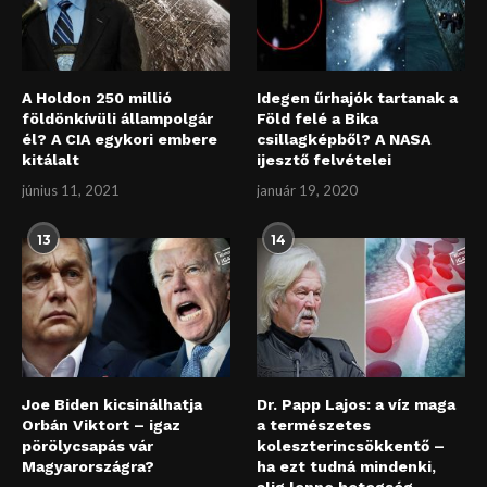
A Holdon 250 millió
Idegen űrhajók tartanak a
földönkívüli állampolgár
Föld felé a Bika
él? A CIA egykori embere
csillagképből? A NASA
kitálalt
ijesztő felvételei
június 11, 2021
január 19, 2020
13
14
Joe Biden kicsinálhatja
Dr. Papp Lajos: a víz maga
Orbán Viktort – igaz
a természetes
pörölycsapás vár
koleszterincsökkentő –
Magyarországra?
ha ezt tudná mindenki,