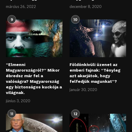
március 26, 2022
december 8, 2020
9
10
“Elmenni
Földönkívüli üzenet az
Magyarországról?” Mikor
emberi fajnak: “Tényleg
ébredsz már fel a
azt akarjátok, hogy
valóságra? Magyarország
felfedjük magunkat”?
egy biztonságos kuckója a
január 30, 2020
világnak.
június 3, 2020
11
12