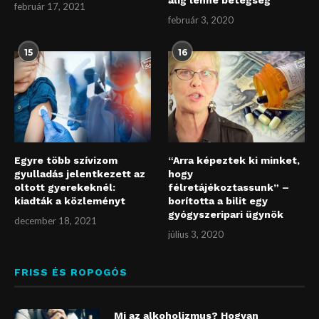
alig lenne betegség
február 17, 2021
február 3, 2020
15
16
Egyre több szívizom
“Arra képeztek ki minket,
gyulladás jelentkezett az
hogy
oltott gyerekeknél:
félretájékoztassunk” –
kiadták a közleményt
borította a bilit egy
gyógyszeripari ügynök
december 18, 2021
július 3, 2020
FRISS ÉS ROPOGÓS
Mi az alkoholizmus? Hogyan