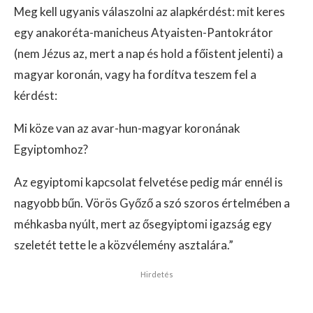
Meg kell ugyanis válaszolni az alapkérdést: mit keres
egy anakoréta-manicheus Atyaisten-Pantokrátor
(nem Jézus az, mert a nap és hold a főistent jelenti) a
magyar koronán, vagy ha fordítva teszem fel a
kérdést:
Mi köze van az avar-hun-magyar koronának
Egyiptomhoz?
Az egyiptomi kapcsolat felvetése pedig már ennél is
nagyobb bűn. Vörös Győző a szó szoros értelmében a
méhkasba nyúlt, mert az ősegyiptomi igazság egy
szeletét tette le a közvélemény asztalára.”
Hirdetés