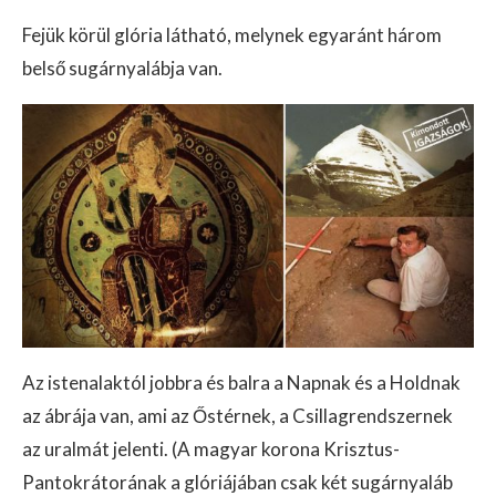
Fejük körül glória látható, melynek egyaránt három
belső sugárnyalábja van.
Az istenalaktól jobbra és balra a Napnak és a Holdnak
az ábrája van, ami az Őstérnek, a Csillagrendszernek
az uralmát jelenti. (A magyar korona Krisztus-
Pantokrátorának a glóriájában csak két sugárnyaláb