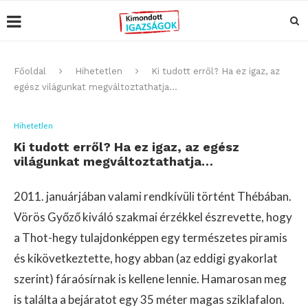
Főoldal
Hihetetlen
Ki tudott erről? Ha ez igaz, az
egész világunkat megváltoztathatja…
Hihetetlen
Ki tudott erről? Ha ez igaz, az egész
világunkat megváltoztathatja…
2011. januárjában valami rendkívüli történt Thébában.
Vörös Győző kiváló szakmai érzékkel észrevette, hogy
a Thot-hegy tulajdonképpen egy természetes piramis
és kikövetkeztette, hogy abban (az eddigi gyakorlat
szerint) fáraósírnak is kellene lennie. Hamarosan meg
is találta a bejáratot egy 35 méter magas sziklafalon.