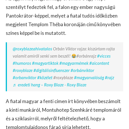
szentélyt fedeztek fel, a falon egy ember nagyságú
Pantokrátor-képpel, melyet a fiatal tudós időközben
megjelent Templom Théba koronáján című könyvében
színes képpel be is mutatott.
@roxyblazeahivatalos
Orbán Viktor rajza: kiszúrtam rajta
valamit amiről senki sem beszél!
#orbánrajz
#vicces
#humoros
#magyartiktok
#magyarmémek
#aicontent
#roxyblaze
#digitálisinfluenszer
#orbánviktor
#orbanviktor
#közélet
#roxyblaze
#magyarvalóság
#rajz
♬ eredeti hang – Roxy Blaze - Roxy Blaze
A fiatal magyar a fenti címen írt könyvében beszámolt
a kinti munkáról, Montuhotep Szenhkáré templomáról
és a sziklasírról, melyről feltételezhető, hogy a
templomtulajdonos fáraó sírja lehetett.