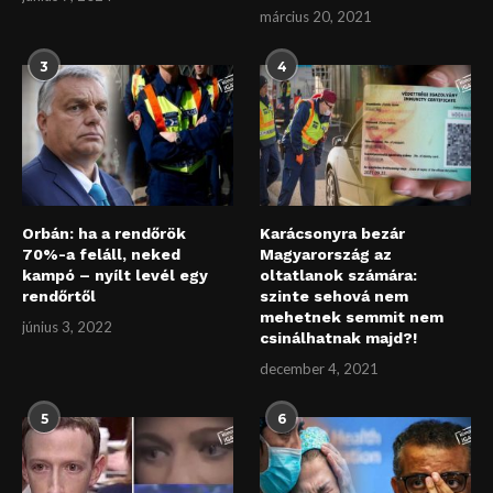
március 20, 2021
3
4
Orbán: ha a rendőrök
Karácsonyra bezár
70%-a feláll, neked
Magyarország az
kampó – nyílt levél egy
oltatlanok számára:
rendőrtől
szinte sehová nem
mehetnek semmit nem
június 3, 2022
csinálhatnak majd?!
december 4, 2021
5
6