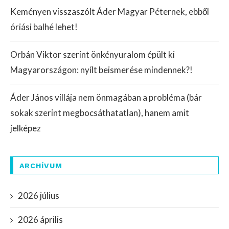
Keményen visszaszólt Áder Magyar Péternek, ebből
óriási balhé lehet!
Orbán Viktor szerint önkényuralom épült ki
Magyarországon: nyílt beismerése mindennek?!
Áder János villája nem önmagában a probléma (bár
sokak szerint megbocsáthatatlan), hanem amit
jelképez
ARCHÍVUM
2026 július
2026 április