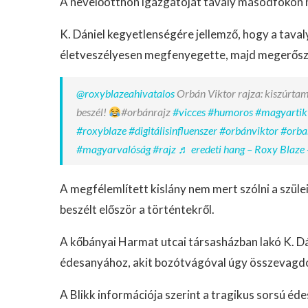
A nevelőotthon igazgatóját tavaly másodfokon ny
K. Dániel kegyetlenségére jellemző, hogy a taval
életveszélyesen megfenyegette, majd megerősza
@roxyblazeahivatalos
Orbán Viktor rajza: kiszúrtam
beszél!
#orbánrajz
#vicces
#humoros
#magyartik
#roxyblaze
#digitálisinfluenszer
#orbánviktor
#orba
#magyarvalóság
#rajz
♬ eredeti hang – Roxy Blaze 
A megfélemlített kislány nem mert szólni a szülei
beszélt először a történtekről.
A kőbányai Harmat utcai társasházban lakó K. 
édesanyához, akit bozótvágóval úgy összevagdos
A Blikk információja szerint a tragikus sorsú éde