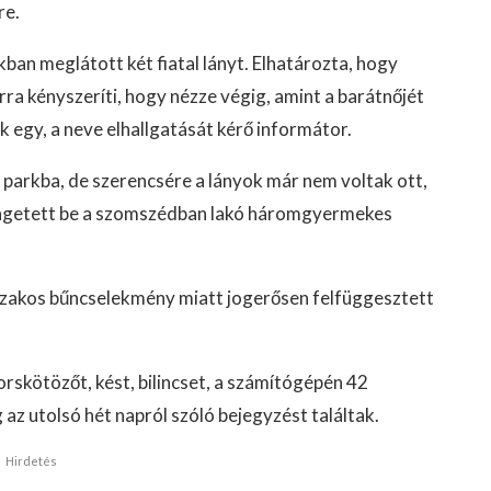
re.
kban meglátott két fiatal lányt. Elhatározta, hogy
rra kényszeríti, hogy nézze végig, amint a barátnőjét
k egy, a neve elhallgatását kérő informátor.
 parkba, de szerencsére a lányok már nem voltak ott,
söngetett be a szomszédban lakó háromgyermekes
szakos bűncselekmény miatt jogerősen felfüggesztett
rskötözőt, kést, bilincset, a számítógépén 42
az utolsó hét napról szóló bejegyzést találtak.
Hirdetés