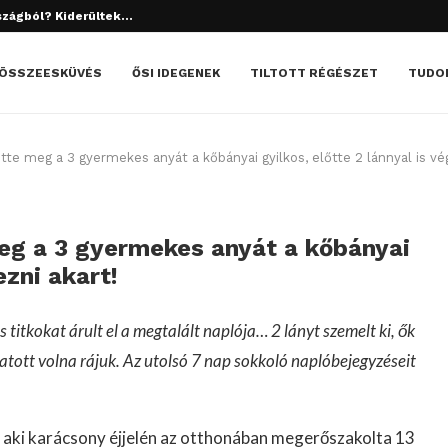
tett el? Döbbenetes dolgok derültek ki!
ÖSSZEESKÜVÉS
ŐSI IDEGENEK
TILTOTT RÉGÉSZET
TUDO
tte meg a 3 gyermekes anyát a kőbányai gyilkos, előtte 2 lánnyal is vé
meg a 3 gyermekes anyát a kőbányai
ezni akart!
 titkokat árult el a megtalált naplója… 2 lányt szemelt ki, ők
tott volna rájuk. Az utolsó 7 nap sokkoló naplóbejegyzéseit
), aki karácsony éjjelén az otthonában megerőszakolta 13