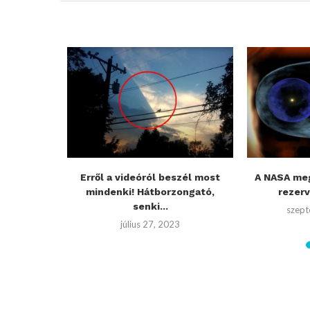
st adhat
Erről a videóról beszél most
A NASA meg
ütés az...
mindenki! Hátborzongató,
rezerv
senki...
2
szept
július 27, 2023