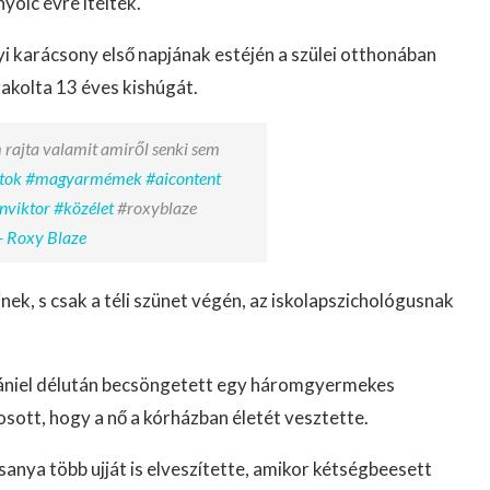
olc évre ítélték.
yi karácsony első napjának estéjén a szülei otthonában
kolta 13 éves kishúgát.
 rajta valamit amiről senki sem
tok
#magyarmémek
#aicontent
nviktor
#közélet
#roxyblaze
- Roxy Blaze
nek, s csak a téli szünet végén, az iskolapszichológusnak
Dániel délután becsöngetett egy háromgyermekes
ott, hogy a nő a kórházban életét vesztette.
sanya több ujját is elveszítette, amikor kétségbeesett