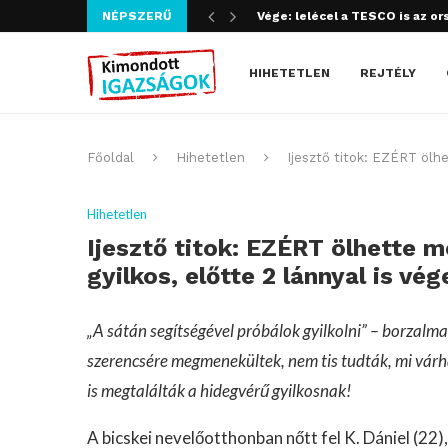
NÉPSZERŰ
Szijjártó bűncselekményt köve
HIHETETLEN
REJTÉLY
Főoldal
Hihetetlen
Ijesztő titok: EZÉRT ölhe
Hihetetlen
Ijesztő titok: EZÉRT ölhette 
gyilkos, előtte 2 lánnyal is vég
„A sátán segítségével próbálok gyilkolni” – borzalmas
szerencsére megmenekültek, nem tis tudták, mi várha
is megtalálták a hidegvérű gyilkosnak!
A bicskei nevelőotthonban nőtt fel K. Dániel (22