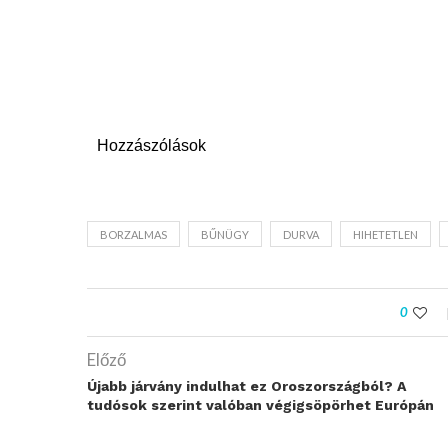
Hozzászólások
BORZALMAS
BŰNÜGY
DURVA
HIHETETLEN
0
Előző
Újabb járvány indulhat ez Oroszországból? A
tudósok szerint valóban végigsöpörhet Európán