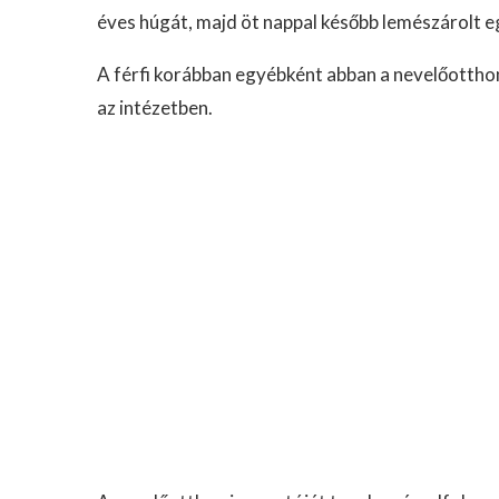
éves húgát, majd öt nappal később lemészárolt
A férfi korábban egyébként abban a nevelőotthonba
az intézetben.