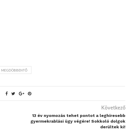
MEGDÖBBENTŐ
Következő
13 év nyomozás tehet pontot a leghíresebb
gyermekrablási ügy végére! Sokkoló dolgok
derültek ki!