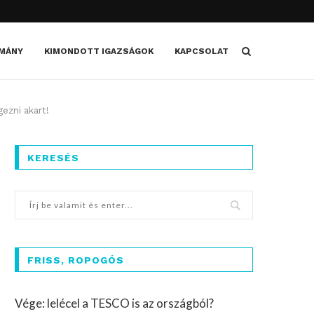
MÁNY
KIMONDOTT IGAZSÁGOK
KAPCSOLAT
gezni akart!
KERESÉS
FRISS, ROPOGÓS
Vége: lelécel a TESCO is az országból?