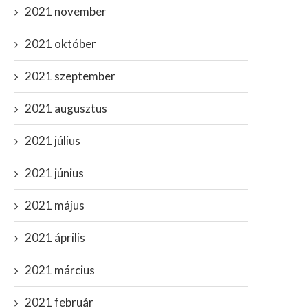
2021 november
2021 október
2021 szeptember
2021 augusztus
2021 július
2021 június
Breaking: Lezuhant az olasz
Újabb borzalmak derültek ki 
égierő egyik repülőgépe, egy...
Gates-ről: “ez az...
2021 május
szeptember 17, 2023
október 20, 2021
2021 április
2021 március
2021 február