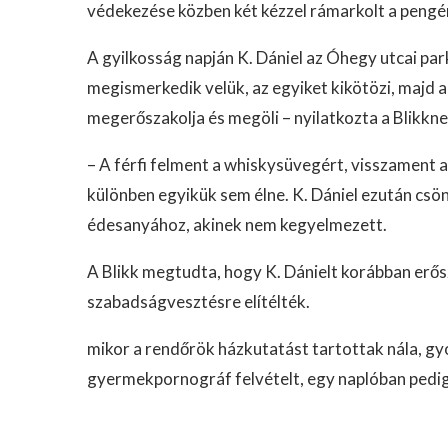
védekezése közben két kézzel rámarkolt a pengé
A gyilkosság napján K. Dániel az Óhegy utcai par
megismerkedik velük, az egyiket kikötözi, majd a
megerőszakolja és megöli – nyilatkozta a Blikkne
– A férfi felment a whiskysüvegért, visszament a
különben egyikük sem élne. K. Dániel ezután c
édesanyához, akinek nem kegyelmezett.
A Blikk megtudta, hogy K. Dánielt korábban erő
szabadságvesztésre elítélték.
mikor a rendőrök házkutatást tartottak nála, gyo
gyermekpornográf felvételt, egy naplóban pedig 