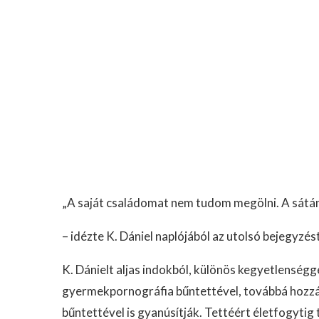
„A saját családomat nem tudom megölni. A sátán 
– idézte K. Dániel naplójából az utolsó bejegyzé
K. Dánielt aljas indokból, különös kegyetlenségg
gyermekpornográfia bűntettével, továbbá hozzá
bűntettével is gyanúsítják. Tettéért életfogyti