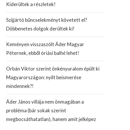
Kiderültek a részletek!
Szijjártó bűncselekményt követett el?
Döbbenetes dolgok derültek ki!
Keményen visszaszólt Áder Magyar
Péternek, ebből óriási balhé lehet!
Orbán Viktor szerint önkényuralom épült ki
Magyarországon: nyílt beismerése
mindennek?!
Áder János villája nem önmagában a
probléma (bár sokak szerint
megbocsáthatatlan), hanem amit jelképez