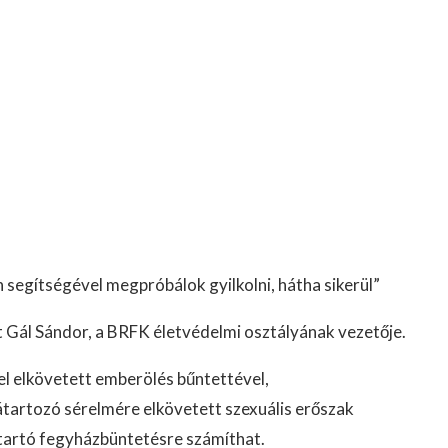
segítségével megpróbálok gyilkolni, hátha sikerül”
st Gál Sándor, a BRFK életvédelmi osztályának vezetője.
el elkövetett emberölés bűntettével,
tartozó sérelmére elkövetett szexuális erőszak
g tartó fegyházbüntetésre számíthat.