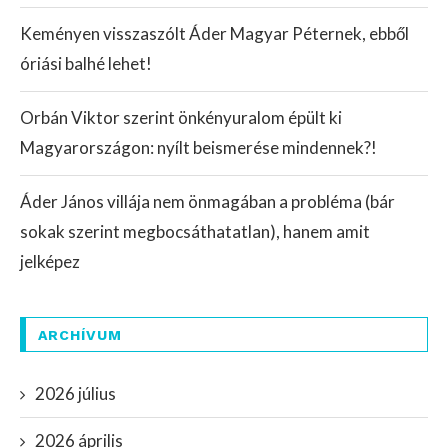
Keményen visszaszólt Áder Magyar Péternek, ebből
óriási balhé lehet!
Orbán Viktor szerint önkényuralom épült ki
Magyarországon: nyílt beismerése mindennek?!
Áder János villája nem önmagában a probléma (bár
sokak szerint megbocsáthatatlan), hanem amit
jelképez
ARCHÍVUM
2026 július
2026 április