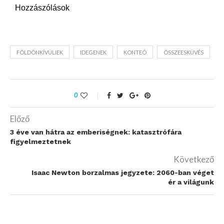
Hozzászólások
FÖLDÖNKÍVÜLIEK
IDEGENEK
KONTEÓ
ÖSSZEESKÜVÉS
0
Előző
3 éve van hátra az emberiségnek: katasztrófára
figyelmeztetnek
Következő
Isaac Newton borzalmas jegyzete: 2060-ban véget
ér a világunk