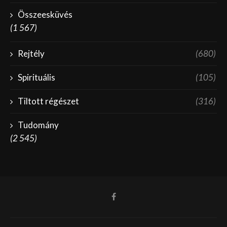
Összeesküvés
(1 567)
Rejtély
(680)
Spirituális
(105)
Tiltott régészet
(316)
Tudomány
(2 545)