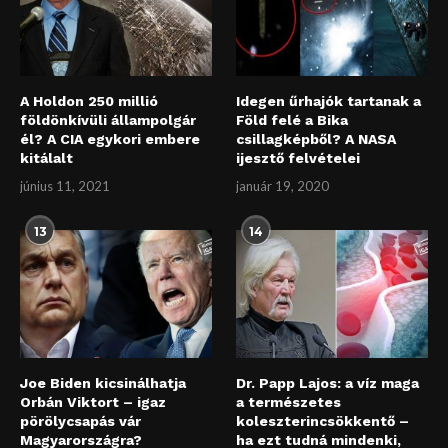
A Holdon 250 millió
Idegen űrhajók tartanak a
földönkívüli állampolgár
Föld felé a Bika
él? A CIA egykori embere
csillagképből? A NASA
kitálalt
ijesztő felvételei
június 11, 2021
január 19, 2020
13
14
Joe Biden kicsinálhatja
Dr. Papp Lajos: a víz maga
Orbán Viktort – igaz
a természetes
pörölycsapás vár
koleszterincsökkentő –
Magyarországra?
ha ezt tudná mindenki,