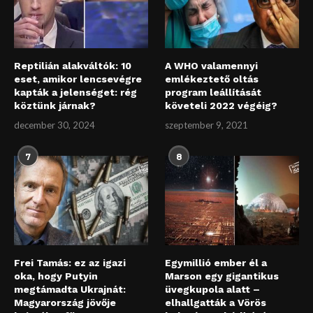
Reptilián alakváltók: 10
A WHO valamennyi
eset, amikor lencsevégre
emlékeztető oltás
kapták a jelenséget: rég
program leállítását
köztünk járnak?
követeli 2022 végéig?
december 30, 2024
szeptember 9, 2021
7
8
Frei Tamás: ez az igazi
Egymillió ember él a
oka, hogy Putyin
Marson egy gigantikus
megtámadta Ukrajnát:
üvegkupola alatt –
Magyarország jövője
elhallgatták a Vörös