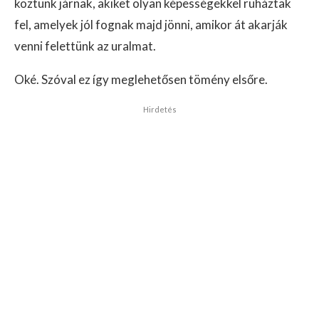
köztünk járnak, akiket olyan képességekkel ruháztak
fel, amelyek jól fognak majd jönni, amikor át akarják
venni felettünk az uralmat.
Oké. Szóval ez így meglehetősen tömény elsőre.
Hirdetés