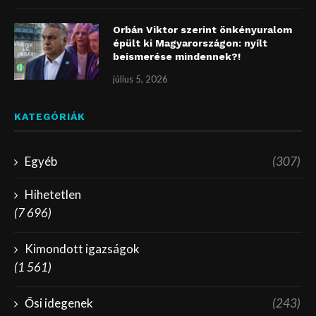
Orbán Viktor szerint önkényuralom
épült ki Magyarországon: nyílt
beismerése mindennek?!
július 5, 2026
KATEGÓRIÁK
Egyéb
(307)
Hihetetlen
(7 696)
Kimondott igazságok
(1 561)
Ősi idegenek
(243)