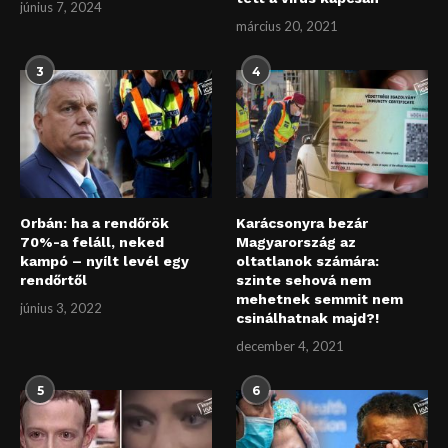
június 7, 2024
március 20, 2021
3
4
Orbán: ha a rendőrök
Karácsonyra bezár
70%-a feláll, neked
Magyarország az
kampó – nyílt levél egy
oltatlanok számára:
rendőrtől
szinte sehová nem
mehetnek semmit nem
június 3, 2022
csinálhatnak majd?!
december 4, 2021
5
6