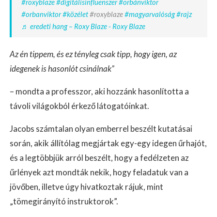
#roxyblaze
#digitálisinfluenszer
#orbánviktor
#orbanviktor
#közélet
#roxyblaze
#magyarvalóság
#rajz
♬ eredeti hang – Roxy Blaze - Roxy Blaze
Az én tippem, és ez tényleg csak tipp, hogy igen, az
idegenek is hasonlót csinálnak”
– mondta a professzor, aki hozzánk hasonlította a
távoli világokból érkező látogatóinkat.
Jacobs számtalan olyan emberrel beszélt kutatásai
során, akik állítólag megjártak egy-egy idegen űrhajót,
és a legtöbbjük arról beszélt, hogy a fedélzeten az
űrlények azt mondták nekik, hogy feladatuk van a
jövőben, illetve úgy hivatkoztak rájuk, mint
„tömegirányító instruktorok”.