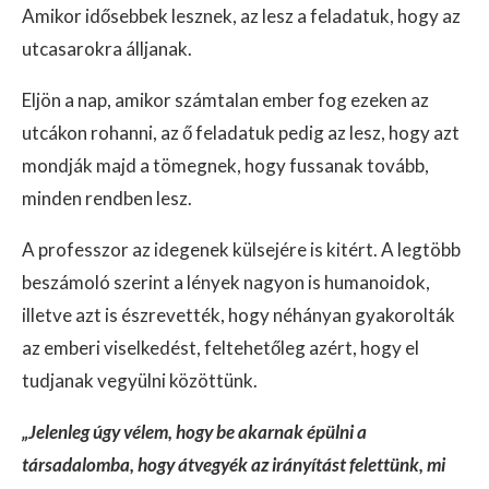
Amikor idősebbek lesznek, az lesz a feladatuk, hogy az
utcasarokra álljanak.
Eljön a nap, amikor számtalan ember fog ezeken az
utcákon rohanni, az ő feladatuk pedig az lesz, hogy azt
mondják majd a tömegnek, hogy fussanak tovább,
minden rendben lesz.
A professzor az idegenek külsejére is kitért. A legtöbb
beszámoló szerint a lények nagyon is humanoidok,
illetve azt is észrevették, hogy néhányan gyakorolták
az emberi viselkedést, feltehetőleg azért, hogy el
tudjanak vegyülni közöttünk.
„Jelenleg úgy vélem, hogy be akarnak épülni a
társadalomba, hogy átvegyék az irányítást felettünk, mi