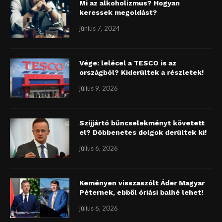
Mi az alkoholizmus? Hogyan
keressek megoldást?
június 7, 2024
Vége: lelécel a TESCO is az
országból? Kiderültek a részletek!
július 9, 2026
Szijjártó bűncselekményt követett
el? Döbbenetes dolgok derültek ki!
július 6, 2026
Keményen visszaszólt Áder Magyar
Péternek, ebből óriási balhé lehet!
július 6, 2026