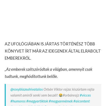
AZ UFOLÓGIÁBAN IS JÁRTAS TÖRTÉNÉSZ TÖBB
KÖNYVET ÍRT MÁR AZ IDEGENEK ÁLTAL ELRABOLT
EMBEREKRŐL.
„Az emberek szétszóródtak a világban, amennyit csak
tudtunk, meghódítottunk belőle.
@roxyblazeahivatalos
Orbán Viktor rajza: kiszúrtam rajta
valamit amiről senki sem beszél!
#orbánrajz
#vicces
#humoros
#magyartiktok
#magyarmémek
#aicontent