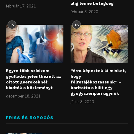
alig lenne betegség
február 17, 2021
február 3, 2020
15
16
Egyre több szívizom
“Arra képeztek ki minket,
gyulladás jelentkezett az
hogy
oltott gyerekeknél:
félretájékoztassunk” –
kiadták a közleményt
borította a bilit egy
gyógyszeripari ügynök
december 18, 2021
július 3, 2020
FRISS ÉS ROPOGÓS