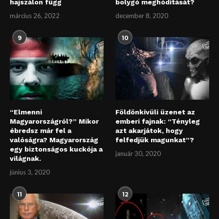
hajszálon függ
bolygó meghódítását?
március 26, 2022
december 8, 2020
9
10
“Elmenni
Földönkívüli üzenet az
Magyarországról?” Mikor
emberi fajnak: “Tényleg
ébredsz már fel a
azt akarjátok, hogy
valóságra? Magyarország
felfedjük magunkat”?
egy biztonságos kuckója a
január 30, 2020
világnak.
június 3, 2020
11
12