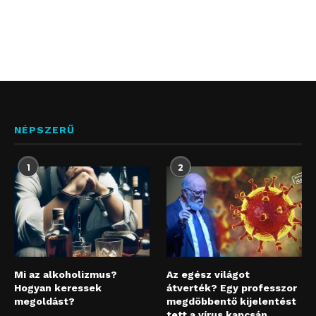
NÉPSZERŰ
1
2
Mi az alkoholizmus?
Az egész világot
Hogyan keressek
átverték? Egy professzor
megoldást?
megdöbbentő kijelentést
tett a vírus kapcsán