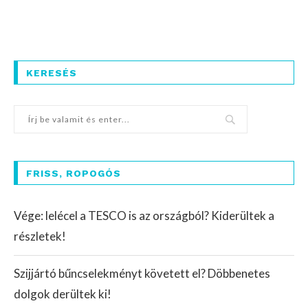
KERESÉS
FRISS, ROPOGÓS
Vége: lelécel a TESCO is az országból? Kiderültek a
részletek!
Szijjártó bűncselekményt követett el? Döbbenetes
dolgok derültek ki!