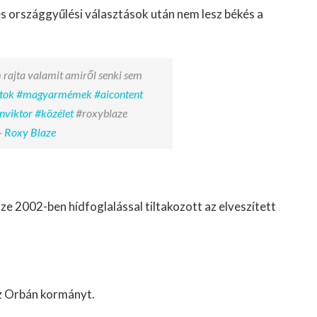
s országgyűlési választások után nem lesz békés a
 rajta valamit amiről senki sem
tok
#magyarmémek
#aicontent
nviktor
#közélet
#roxyblaze
- Roxy Blaze
e 2002-ben hídfoglalással tiltakozott az elveszített
az Orbán kormányt.