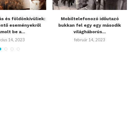
 és földönkívüliek:
Mobiltelefonozó időutazó
Bo
ntő eseményekről
bukkan fel egy egy második
v
molt be a...
világháborús...
cius 14, 2023
február 14, 2023