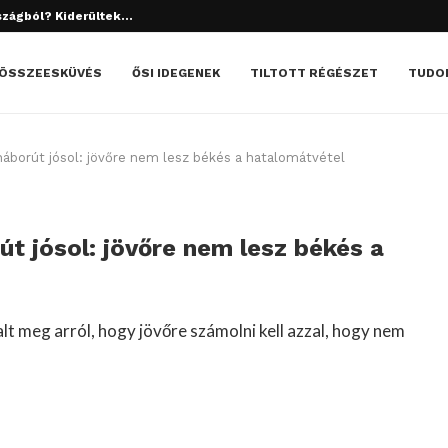
szágból? Kiderültek...
tett el? Döbbenetes dolgok derültek ki!
ÖSSZEESKÜVÉS
ŐSI IDEGENEK
TILTOTT RÉGÉSZET
TUDO
áborút jósol: jövőre nem lesz békés a hatalomátvétel
t jósol: jövőre nem lesz békés a
t meg arról, hogy jövőre számolni kell azzal, hogy nem