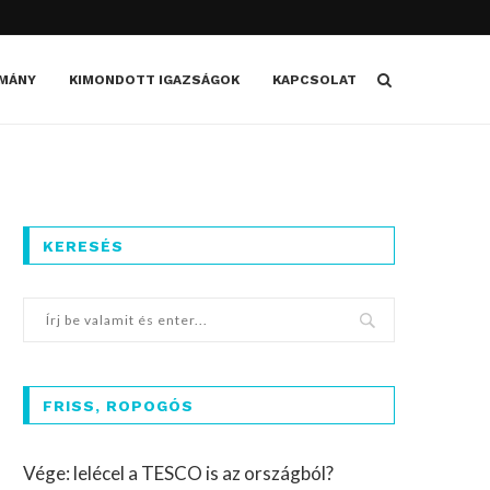
MÁNY
KIMONDOTT IGAZSÁGOK
KAPCSOLAT
KERESÉS
FRISS, ROPOGÓS
Vége: lelécel a TESCO is az országból?