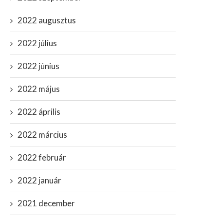
2022 augusztus
rzalmas tragédia: magyarok is
Tényleg jön a kötelező
égignézték az esetet, kezét...
majomhimlő-karantén?
2022 július
Belgiumban már érvénybe
július 3, 2022
május 23, 2022
2022 június
2022 május
2022 április
2022 március
2022 február
2022 január
2021 december