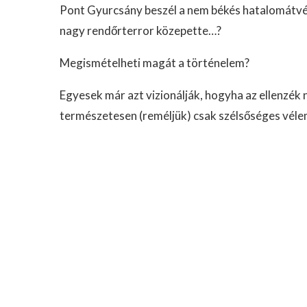
Pont Gyurcsány beszél a nem békés hatalomátvét
nagy rendőrterror közepette…?
Megismételheti magát a történelem?
Egyesek már azt vizionálják, hogyha az ellenzék 
természetesen (reméljük) csak szélsőséges vél