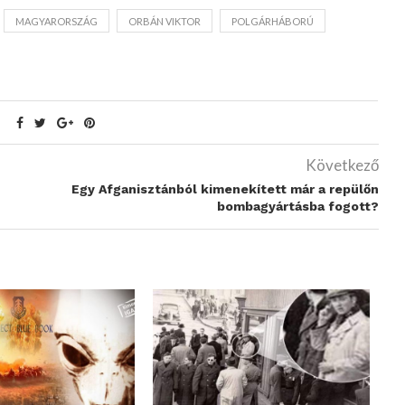
MAGYARORSZÁG
ORBÁN VIKTOR
POLGÁRHÁBORÚ
Következő
Egy Afganisztánból kimenekített már a repülőn
bombagyártásba fogott?