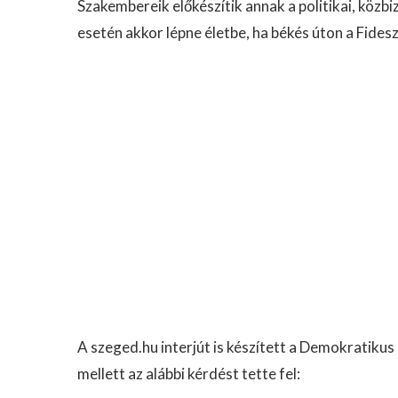
Szakembereik előkészítik annak a politikai, köz
esetén akkor lépne életbe, ha békés úton a Fides
A szeged.hu interjút is készített a Demokratikus
mellett az alábbi kérdést tette fel: