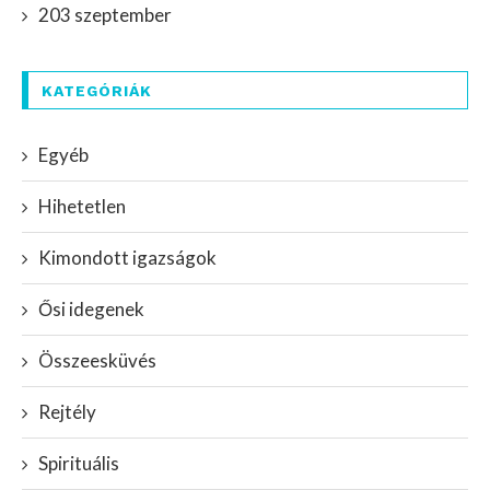
203 szeptember
KATEGÓRIÁK
Egyéb
Hihetetlen
Kimondott igazságok
Ősi idegenek
Összeesküvés
Rejtély
Spirituális