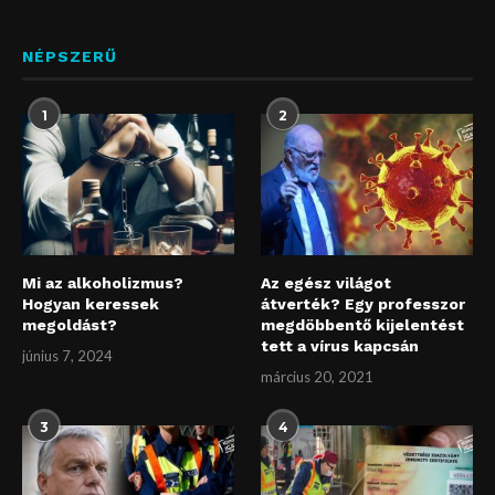
NÉPSZERŰ
1
2
Mi az alkoholizmus?
Az egész világot
Hogyan keressek
átverték? Egy professzor
megoldást?
megdöbbentő kijelentést
tett a vírus kapcsán
június 7, 2024
március 20, 2021
3
4