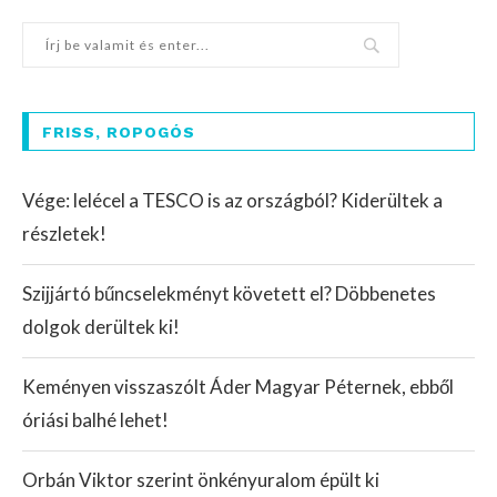
FRISS, ROPOGÓS
Vége: lelécel a TESCO is az országból? Kiderültek a
részletek!
Szijjártó bűncselekményt követett el? Döbbenetes
dolgok derültek ki!
Keményen visszaszólt Áder Magyar Péternek, ebből
óriási balhé lehet!
Orbán Viktor szerint önkényuralom épült ki