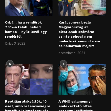
Orbán: ha a rendőrök
Karácsonyra bezár
70%-a feláll, neked
Magyarország az
kampó – nyílt levél egy
oltatlanok számára:
rendőrtől
szinte sehová nem
mehetnek semmit nem
június 3, 2022
csinálhatnak majd?!
december 4, 2021
5
6
Reptilián alakváltók: 10
A WHO valamennyi
eset, amikor lencsevégre
emlékeztető oltás
kapták a jelenséget: rég
program leállítását