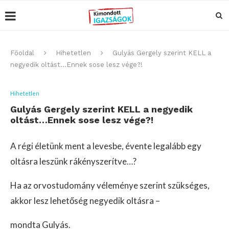
Főoldal
Hihetetlen
Gulyás Gergely szerint KELL a
negyedik oltást…Ennek sose lesz vége?!
Hihetetlen
Gulyás Gergely szerint KELL a negyedik
oltást…Ennek sose lesz vége?!
A régi életünk ment a levesbe, évente legalább egy
oltásra leszünk rákényszerítve…?
Ha az orvostudomány véleménye szerint szükséges,
akkor lesz lehetőség negyedik oltásra –
mondta Gulyás.