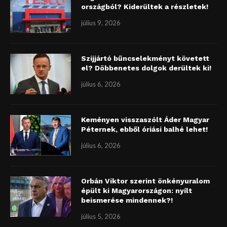
országból? Kiderültek a részletek!
július 9, 2026
Szijjártó bűncselekményt követett
el? Döbbenetes dolgok derültek ki!
július 6, 2026
Keményen visszaszólt Áder Magyar
Péternek, ebből óriási balhé lehet!
július 6, 2026
Orbán Viktor szerint önkényuralom
épült ki Magyarországon: nyílt
beismerése mindennek?!
július 5, 2026