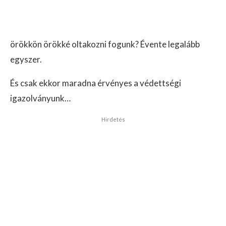
örökkön örökké oltakozni fogunk? Évente legalább
egyszer.
És csak ekkor maradna érvényes a védettségi
igazolványunk…
Hirdetés