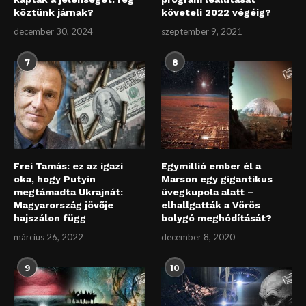
köztünk járnak?
követeli 2022 végéig?
december 30, 2024
szeptember 9, 2021
7
8
Frei Tamás: ez az igazi
Egymillió ember él a
oka, hogy Putyin
Marson egy gigantikus
megtámadta Ukrajnát:
üvegkupola alatt –
Magyarország jövője
elhallgatták a Vörös
hajszálon függ
bolygó meghódítását?
március 26, 2022
december 8, 2020
9
10