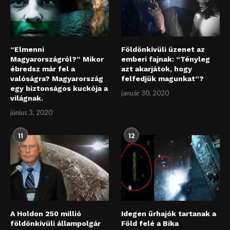
“Elmenni
Földönkívüli üzenet az
Magyarországról?” Mikor
emberi fajnak: “Tényleg
ébredsz már fel a
azt akarjátok, hogy
valóságra? Magyarország
felfedjük magunkat”?
egy biztonságos kuckója a
január 30, 2020
világnak.
június 3, 2020
11
12
A Holdon 250 millió
Idegen űrhajók tartanak a
földönkívüli állampolgár
Föld felé a Bika