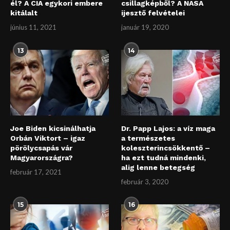
él? A CIA egykori embere
csillagképből? A NASA
kitálalt
ijesztő felvételei
június 11, 2021
január 19, 2020
13
14
Joe Biden kicsinálhatja
Dr. Papp Lajos: a víz maga
Orbán Viktort – igaz
a természetes
pörölycsapás vár
koleszterincsökkentő –
Magyarországra?
ha ezt tudná mindenki,
alig lenne betegség
február 17, 2021
február 3, 2020
15
16