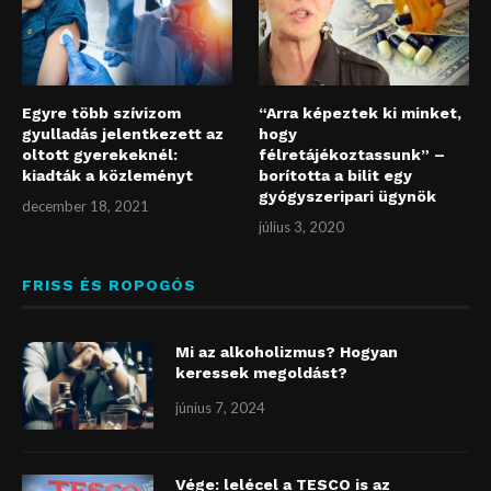
Egyre több szívizom
“Arra képeztek ki minket,
gyulladás jelentkezett az
hogy
oltott gyerekeknél:
félretájékoztassunk” –
kiadták a közleményt
borította a bilit egy
gyógyszeripari ügynök
december 18, 2021
július 3, 2020
FRISS ÉS ROPOGÓS
Mi az alkoholizmus? Hogyan
keressek megoldást?
június 7, 2024
Vége: lelécel a TESCO is az