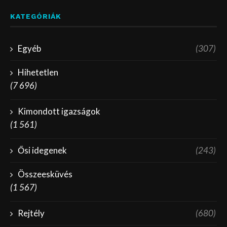
KATEGÓRIÁK
Egyéb
(307)
Hihetetlen
(7 696)
Kimondott igazságok
(1 561)
Ősi idegenek
(243)
Összeesküvés
(1 567)
Rejtély
(680)