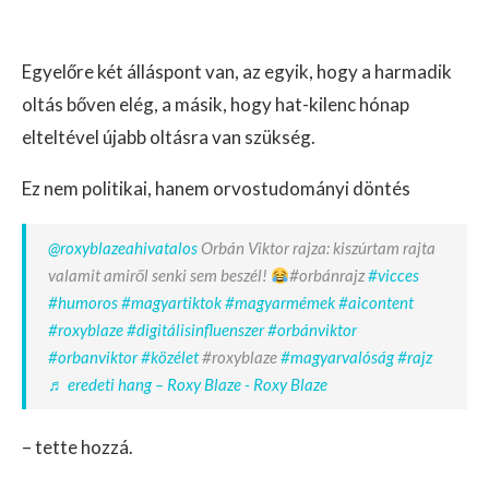
Egyelőre két álláspont van, az egyik, hogy a harmadik
oltás bőven elég, a másik, hogy hat-kilenc hónap
elteltével újabb oltásra van szükség.
Ez nem politikai, hanem orvostudományi döntés
@roxyblazeahivatalos
Orbán Viktor rajza: kiszúrtam rajta
valamit amiről senki sem beszél!
#orbánrajz
#vicces
#humoros
#magyartiktok
#magyarmémek
#aicontent
#roxyblaze
#digitálisinfluenszer
#orbánviktor
#orbanviktor
#közélet
#roxyblaze
#magyarvalóság
#rajz
♬ eredeti hang – Roxy Blaze - Roxy Blaze
– tette hozzá.