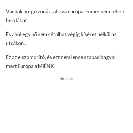
Vannak no-go zónák, ahová európai ember nem teheti
be a lábát.
És ahol egy nő nem sétálhat végig kíséret nélkül az
utcákon…
Ez az elszomorító, és ezt nem lenne szabad hagyni,
mert Európa a MIÉNK!
Hirdetés