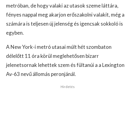
metróban, de hogy valaki az utasok szeme láttára,
fényes nappal meg akarjon erőszakolni valakit, még a
számára is teljesen új jelenség és igencsak sokkoló is
egyben.
A New York-i metró utasai múlt hét szombaton
délelőtt 11 óra körül meglehetősen bizarr
jelenetsornak lehettek szem és fültanúi a a Lexington
Av-63 nevű állomás peronjánál.
Hirdetés