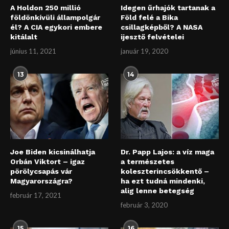
A Holdon 250 millió
Idegen űrhajók tartanak a
földönkívüli állampolgár
Föld felé a Bika
él? A CIA egykori embere
csillagképből? A NASA
kitálalt
ijesztő felvételei
június 11, 2021
január 19, 2020
13
14
Joe Biden kicsinálhatja
Dr. Papp Lajos: a víz maga
Orbán Viktort – igaz
a természetes
pörölycsapás vár
koleszterincsökkentő –
Magyarországra?
ha ezt tudná mindenki,
alig lenne betegség
február 17, 2021
február 3, 2020
15
16