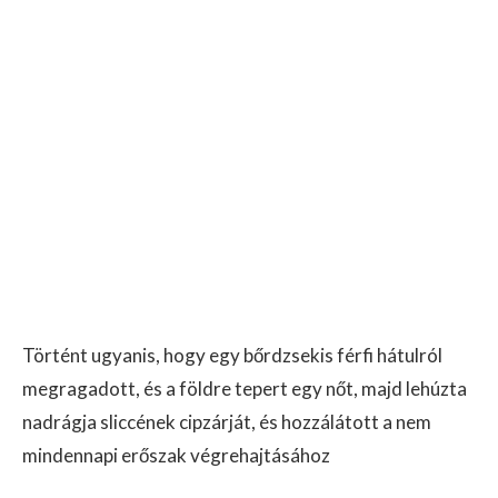
Történt ugyanis, hogy egy bőrdzsekis férfi hátulról
megragadott, és a földre tepert egy nőt, majd lehúzta
nadrágja sliccének cipzárját, és hozzálátott a nem
mindennapi erőszak végrehajtásához