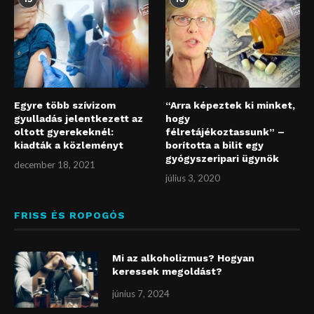
Egyre több szívizom
“Arra képeztek ki minket,
gyulladás jelentkezett az
hogy
oltott gyerekeknél:
félretájékoztassunk” –
kiadták a közleményt
borította a bilit egy
gyógyszeripari ügynök
december 18, 2021
július 3, 2020
FRISS ÉS ROPOGÓS
Mi az alkoholizmus? Hogyan
keressek megoldást?
június 7, 2024