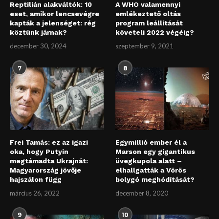
Reptilián alakváltók: 10
A WHO valamennyi
eset, amikor lencsevégre
emlékeztető oltás
kapták a jelenséget: rég
program leállítását
köztünk járnak?
követeli 2022 végéig?
december 30, 2024
szeptember 9, 2021
7
8
Frei Tamás: ez az igazi
Egymillió ember él a
oka, hogy Putyin
Marson egy gigantikus
megtámadta Ukrajnát:
üvegkupola alatt –
Magyarország jövője
elhallgatták a Vörös
hajszálon függ
bolygó meghódítását?
március 26, 2022
december 8, 2020
9
10