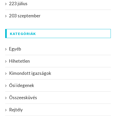
223 július
203 szeptember
KATEGÓRIÁK
Egyéb
Hihetetlen
Kimondott igazságok
Ősi idegenek
Összeesküvés
Rejtély