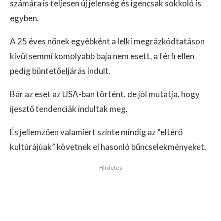
számára is teljesen új jelenség és igencsak sokkoló is
egyben.
A 25 éves nőnek egyébként a lelki megrázkódtatáson
kívül semmi komolyabb baja nem esett, a férfi ellen
pedig büntetőeljárás indult.
Bár az eset az USA-ban történt, de jól mutatja, hogy
ijesztő tendenciák indultak meg.
És jellemzően valamiért szinte mindig az “eltérő
kultúrájúak” követnek el hasonló bűncselekményeket.
Hirdetés