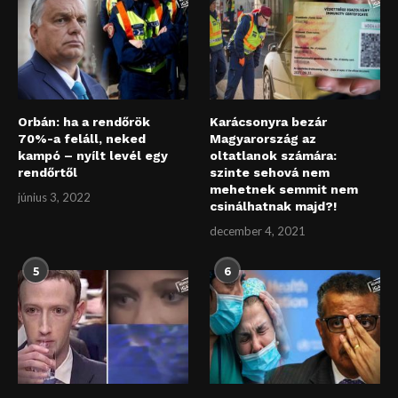
Orbán: ha a rendőrök
Karácsonyra bezár
70%-a feláll, neked
Magyarország az
kampó – nyílt levél egy
oltatlanok számára:
rendőrtől
szinte sehová nem
mehetnek semmit nem
június 3, 2022
csinálhatnak majd?!
december 4, 2021
5
6