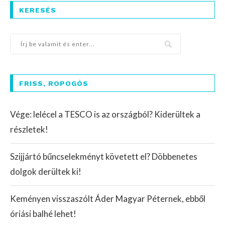
KERESÉS
FRISS, ROPOGÓS
Vége: lelécel a TESCO is az országból? Kiderültek a
részletek!
Szijjártó bűncselekményt követett el? Döbbenetes
dolgok derültek ki!
Keményen visszaszólt Áder Magyar Péternek, ebből
óriási balhé lehet!