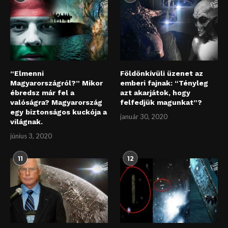
“Elmenni
Földönkívüli üzenet az
Magyarországról?” Mikor
emberi fajnak: “Tényleg
ébredsz már fel a
azt akarjátok, hogy
valóságra? Magyarország
felfedjük magunkat”?
egy biztonságos kuckója a
január 30, 2020
világnak.
június 3, 2020
11
12