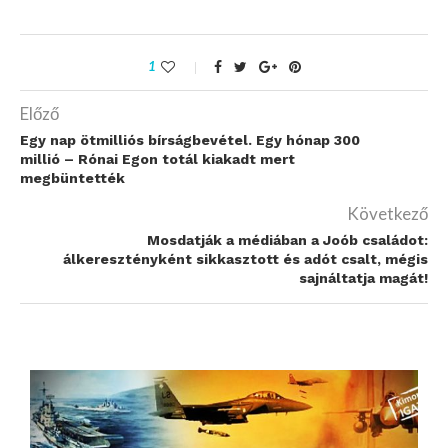
1
Előző
Egy nap ötmilliós bírságbevétel. Egy hónap 300
millió – Rónai Egon totál kiakadt mert
megbüntették
Következő
Mosdatják a médiában a Joób családot:
álkeresztényként sikkasztott és adót csalt, mégis
sajnáltatja magát!