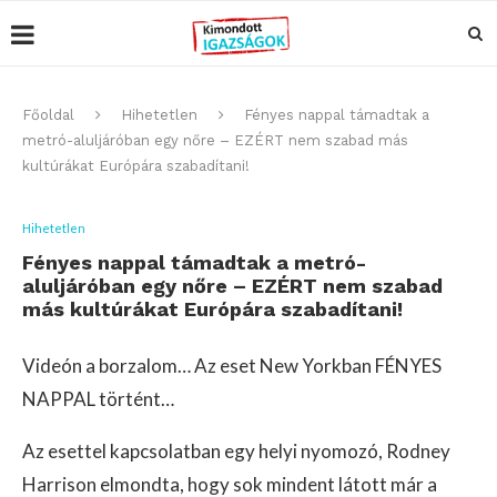
Főoldal
Hihetetlen
Fényes nappal támadtak a
metró-aluljáróban egy nőre – EZÉRT nem szabad más
kultúrákat Európára szabadítani!
Hihetetlen
Fényes nappal támadtak a metró-
aluljáróban egy nőre – EZÉRT nem szabad
más kultúrákat Európára szabadítani!
Videón a borzalom… Az eset New Yorkban FÉNYES
NAPPAL történt…
Az esettel kapcsolatban egy helyi nyomozó, Rodney
Harrison elmondta, hogy sok mindent látott már a