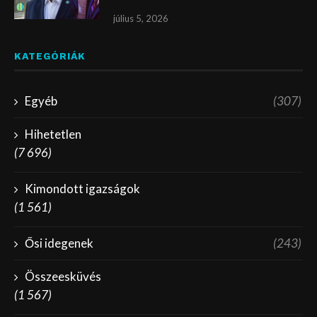
július 5, 2026
KATEGÓRIÁK
Egyéb
(307)
Hihetetlen
(7 696)
Kimondott igazságok
(1 561)
Ősi idegenek
(243)
Összeesküvés
(1 567)