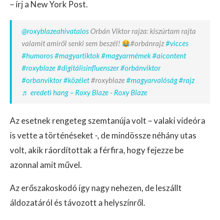
– írj a New York Post.
@roxyblazeahivatalos
Orbán Viktor rajza: kiszúrtam rajta
valamit amiről senki sem beszél!
#orbánrajz
#vicces
#humoros
#magyartiktok
#magyarmémek
#aicontent
#roxyblaze
#digitálisinfluenszer
#orbánviktor
#orbanviktor
#közélet
#roxyblaze
#magyarvalóság
#rajz
♬ eredeti hang – Roxy Blaze - Roxy Blaze
Az esetnek rengeteg szemtanúja volt – valaki videóra
is vette a történéseket -, de mindössze néhány utas
volt, akik ráordítottak a férfira, hogy fejezze be
azonnal amit művel.
Az erőszakoskodó így nagy nehezen, de leszállt
áldozatáról és távozott a helyszínről.