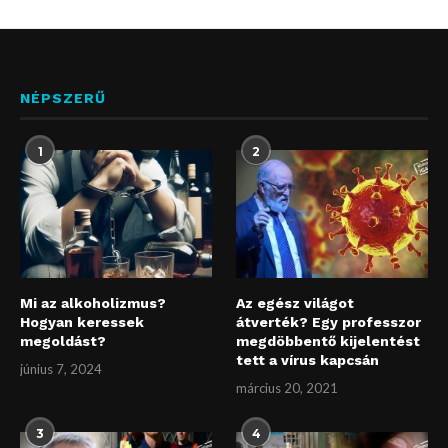
NÉPSZERŰ
1
2
Mi az alkoholizmus?
Az egész világot
Hogyan keressek
átverték? Egy professzor
megoldást?
megdöbbentő kijelentést
tett a vírus kapcsán
június 7, 2024
március 20, 2021
3
4