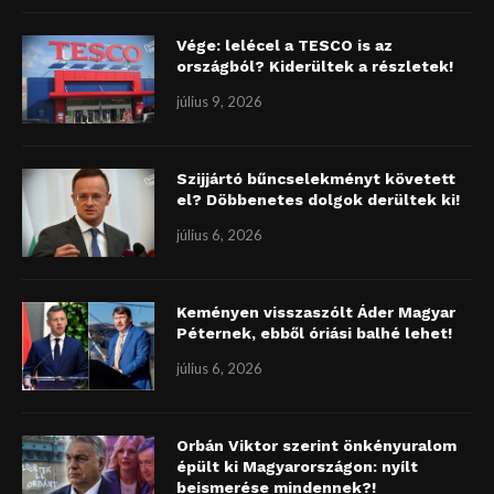
Vége: lelécel a TESCO is az
országból? Kiderültek a részletek!
július 9, 2026
Szijjártó bűncselekményt követett
el? Döbbenetes dolgok derültek ki!
július 6, 2026
Keményen visszaszólt Áder Magyar
Péternek, ebből óriási balhé lehet!
július 6, 2026
Orbán Viktor szerint önkényuralom
épült ki Magyarországon: nyílt
beismerése mindennek?!