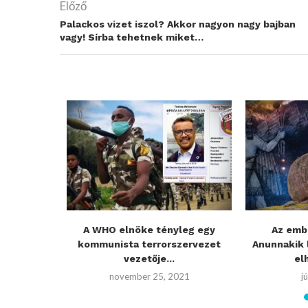
Előző
Palackos vizet iszol? Akkor nagyon nagy bajban
vagy! Sírba tehetnek miket…
 amikor 10
A WHO elnöke tényleg egy
Az emb
és...
kommunista terrorszervezet
Anunnakik 
vezetője...
elh
2
november 25, 2021
j