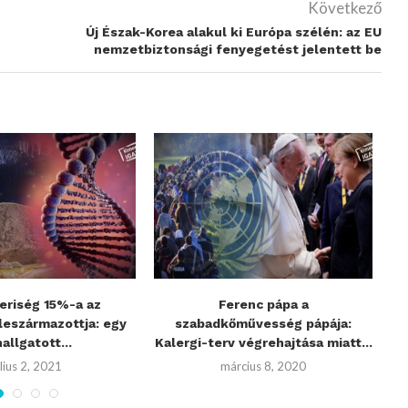
Következő
Új Észak-Korea alakul ki Európa szélén: az EU
nemzetbiztonsági fenyegetést jelentett be
eriség 15%-a az
Ferenc pápa a
leszármazottja: egy
szabadkőművesség pápája:
el
allgatott...
Kalergi-terv végrehajtása miatt...
úlius 2, 2021
március 8, 2020