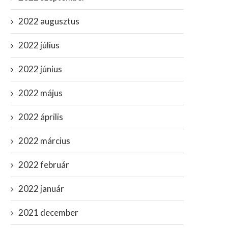
2022 augusztus
2022 július
2022 június
2022 május
2022 április
2022 március
2022 február
JFK (1991) filmrészlet-
1989 szelleme járja át a
gondolkodtató: így manipulálja
országot és söpri...
2022 január
a történelmet,...
június 29, 2025
május 21, 2020
2021 december