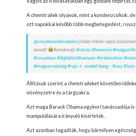
Vagyis az ő olvasatukban egy globális népirtás zaj
A chemtrailek olyanok, mint a kondenzcsíkok, d
ott napokkal később több megbetegedést, rosszul
@roxyblazeahivatalos
Orbán Viktor rajza: kiszúrtam
beszél!
#orbánrajz
#vicces
#humoros
#magyartik
#roxyblaze
#digitálisinfluenszer
#orbánviktor
#orba
#magyarvalóság
#rajz
♬ eredeti hang – Roxy Blaze 
Állításuk szerint a chemtraileket követően időnk
növényzetre és a tárgyakra.
Azt maga Barack Obama egykori tanácsadója is e
manipulálására irányuló kísérletek.
Azt azonban tagadták, hogy bármilyen egészség