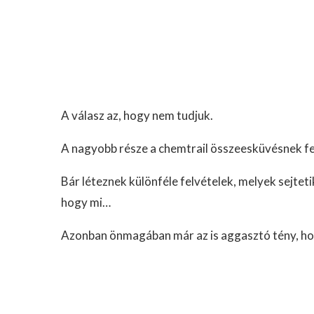
A válasz az, hogy nem tudjuk.
A nagyobb része a chemtrail összeesküvésnek fe
Bár léteznek különféle felvételek, melyek sejteti
hogy mi…
Azonban önmagában már az is aggasztó tény, hogy 