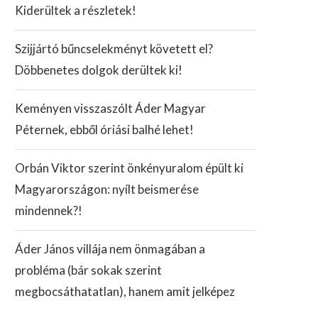
Kiderültek a részletek!
Szijjártó bűncselekményt követett el?
Döbbenetes dolgok derültek ki!
Keményen visszaszólt Áder Magyar
Péternek, ebből óriási balhé lehet!
Orbán Viktor szerint önkényuralom épült ki
Magyarországon: nyílt beismerése
mindennek?!
Áder János villája nem önmagában a
probléma (bár sokak szerint
megbocsáthatatlan), hanem amit jelképez