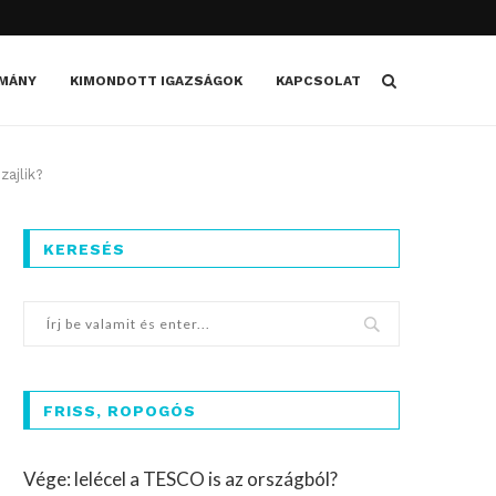
MÁNY
KIMONDOTT IGAZSÁGOK
KAPCSOLAT
zajlik?
KERESÉS
FRISS, ROPOGÓS
Vége: lelécel a TESCO is az országból?