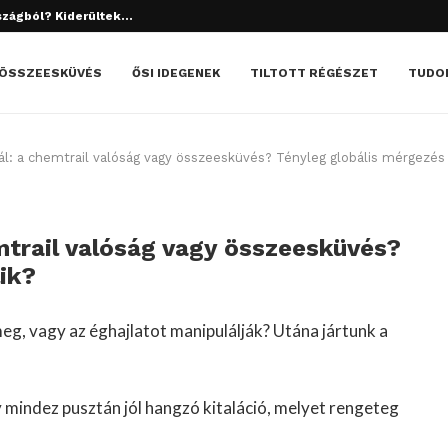
tett el? Döbbenetes dolgok derültek ki!
ÖSSZEESKÜVÉS
ŐSI IDEGENEK
TILTOTT RÉGÉSZET
TUDO
ál: a chemtrail valóság vagy összeesküvés? Tényleg globális mérgezés 
emtrail valóság vagy összeesküvés?
ik?
g, vagy az éghajlatot manipulálják? Utána jártunk a
y mindez pusztán jól hangzó kitaláció, melyet rengeteg