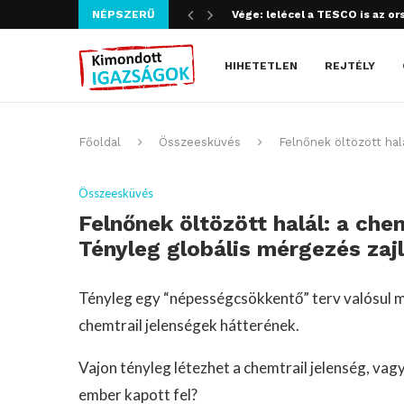
NÉPSZERŰ
Szijjártó bűncselekményt köve
HIHETETLEN
REJTÉLY
Főoldal
Összeesküvés
Felnőnek öltözött hal
Összeesküvés
Felnőnek öltözött halál: a ch
Tényleg globális mérgezés zajl
Tényleg egy “népességcsökkentő” terv valósul me
chemtrail jelenségek hátterének.
Vajon tényleg létezhet a chemtrail jelenség, vag
ember kapott fel?