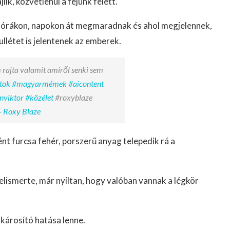
lik, közvetlenül a fejünk felett.
e órákon, napokon át megmaradnak és ahol megjelennek,
létet is jelentenek az emberek.
 rajta valamit amiről senki sem
tok
#magyarmémek
#aicontent
nviktor
#közélet
#roxyblaze
- Roxy Blaze
ént furcsa fehér, porszerű anyag telepedik rá a
lismerte, már nyíltan, hogy valóban vannak a légkör
károsító hatása lenne.