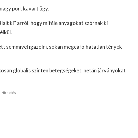
nagy port kavart ügy.
lalt ki” arról, hogy miféle anyagokat szórnak ki
élkül.
ett semmivel igazolni, sokan megcáfolhatatlan tények
kosan globális szinten betegségeket, netán járványokat
Hirdetés