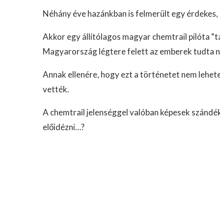
Néhány éve hazánkban is felmerült egy érdekes, 
Akkor egy állítólagos magyar chemtrail pilóta “tá
Magyarország légtere felett az emberek tudta n
Annak ellenére, hogy ezt a történetet nem lehet
vették.
A chemtrail jelenséggel valóban képesek szándé
előidézni…?