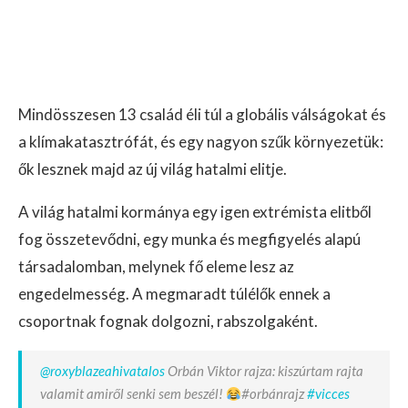
Mindösszesen 13 család éli túl a globális válságokat és
a klímakatasztrófát, és egy nagyon szűk környezetük:
ők lesznek majd az új világ hatalmi elitje.
A világ hatalmi kormánya egy igen extrémista elitből
fog összetevődni, egy munka és megfigyelés alapú
társadalomban, melynek fő eleme lesz az
engedelmesség. A megmaradt túlélők ennek a
csoportnak fognak dolgozni, rabszolgaként.
@roxyblazeahivatalos
Orbán Viktor rajza: kiszúrtam rajta
valamit amiről senki sem beszél!
#orbánrajz
#vicces