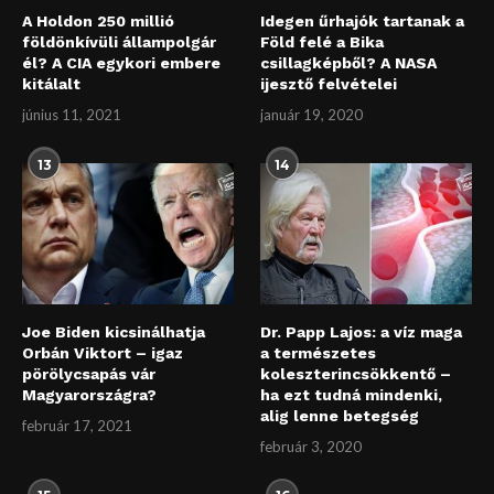
A Holdon 250 millió
Idegen űrhajók tartanak a
földönkívüli állampolgár
Föld felé a Bika
él? A CIA egykori embere
csillagképből? A NASA
kitálalt
ijesztő felvételei
június 11, 2021
január 19, 2020
13
14
Joe Biden kicsinálhatja
Dr. Papp Lajos: a víz maga
Orbán Viktort – igaz
a természetes
pörölycsapás vár
koleszterincsökkentő –
Magyarországra?
ha ezt tudná mindenki,
alig lenne betegség
február 17, 2021
február 3, 2020