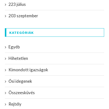
223 július
203 szeptember
KATEGÓRIÁK
Egyéb
Hihetetlen
Kimondott igazságok
Ősi idegenek
Összeesküvés
Rejtély