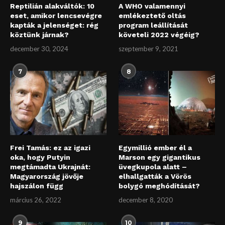
Reptilián alakváltók: 10
A WHO valamennyi
eset, amikor lencsevégre
emlékeztető oltás
kapták a jelenséget: rég
program leállítását
köztünk járnak?
követeli 2022 végéig?
december 30, 2024
szeptember 9, 2021
7
8
Frei Tamás: ez az igazi
Egymillió ember él a
oka, hogy Putyin
Marson egy gigantikus
megtámadta Ukrajnát:
üvegkupola alatt –
Magyarország jövője
elhallgatták a Vörös
hajszálon függ
bolygó meghódítását?
március 26, 2022
december 8, 2020
9
10