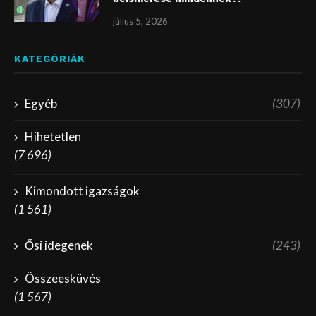
július 5, 2026
KATEGÓRIÁK
Egyéb
(307)
Hihetetlen
(7 696)
Kimondott igazságok
(1 561)
Ősi idegenek
(243)
Összeesküvés
(1 567)