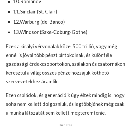
10.Romanov
11.Sinclair (St. Clair)
12.Warburg (del Banco)
13.Windsor (Saxe-Coburg-Gothe)
Ezek a királyi vérvonalak közel 500 trillió, vagy még
ennél is jóval több pénzt birtokolnak, és különféle
gazdasági érdekcsoportokon, szálakon és csatornákon
keresztül a világ összes pénze hozzájuk köthető
szervezetekhez áramlik.
Ezen családok, és generációik úgy éltek mindig is, hogy
soha nem kellett dolgozniuk, és legtöbbjének még csak
a munka látszatát sem kellett megteremtenie.
Hirdetés