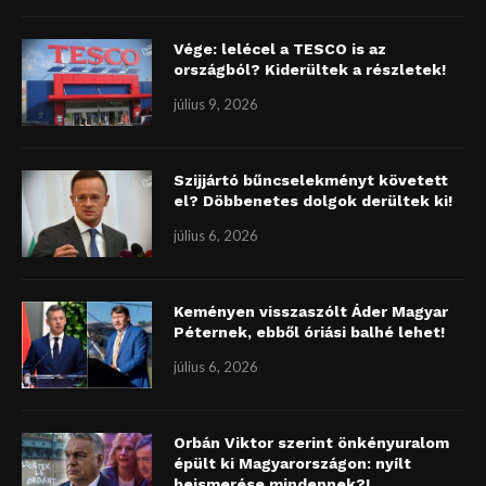
Vége: lelécel a TESCO is az
országból? Kiderültek a részletek!
július 9, 2026
Szijjártó bűncselekményt követett
el? Döbbenetes dolgok derültek ki!
július 6, 2026
Keményen visszaszólt Áder Magyar
Péternek, ebből óriási balhé lehet!
július 6, 2026
Orbán Viktor szerint önkényuralom
épült ki Magyarországon: nyílt
beismerése mindennek?!