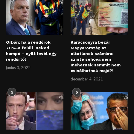
Orbán: ha a rendőrök
Karácsonyra bezár
70%-a feláll, neked
Magyarország az
kampó – nyílt levél egy
oltatlanok számára:
rendőrtől
szinte sehová nem
mehetnek semmit nem
június 3, 2022
csinálhatnak majd?!
december 4, 2021
5
6