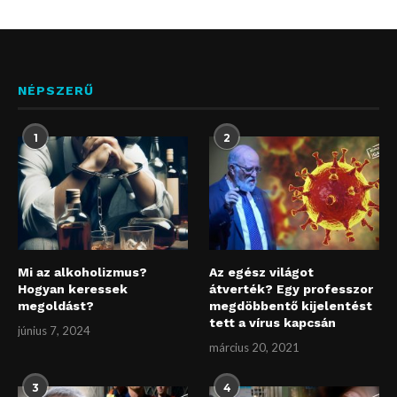
NÉPSZERŰ
1
2
Mi az alkoholizmus?
Az egész világot
Hogyan keressek
átverték? Egy professzor
megoldást?
megdöbbentő kijelentést
tett a vírus kapcsán
június 7, 2024
március 20, 2021
3
4