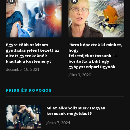
15
16
Egyre több szívizom
“Arra képeztek ki minket,
gyulladás jelentkezett az
hogy
oltott gyerekeknél:
félretájékoztassunk” –
kiadták a közleményt
borította a bilit egy
gyógyszeripari ügynök
december 18, 2021
július 3, 2020
FRISS ÉS ROPOGÓS
Mi az alkoholizmus? Hogyan
keressek megoldást?
június 7, 2024