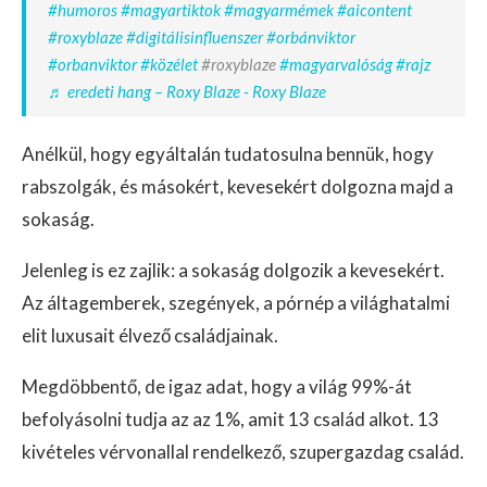
#humoros
#magyartiktok
#magyarmémek
#aicontent
#roxyblaze
#digitálisinfluenszer
#orbánviktor
#orbanviktor
#közélet
#roxyblaze
#magyarvalóság
#rajz
♬ eredeti hang – Roxy Blaze - Roxy Blaze
Anélkül, hogy egyáltalán tudatosulna bennük, hogy
rabszolgák, és másokért, kevesekért dolgozna majd a
sokaság.
Jelenleg is ez zajlik: a sokaság dolgozik a kevesekért.
Az áltagemberek, szegények, a pórnép a világhatalmi
elit luxusait élvező családjainak.
Megdöbbentő, de igaz adat, hogy a világ 99%-át
befolyásolni tudja az az 1%, amit 13 család alkot. 13
kivételes vérvonallal rendelkező, szupergazdag család.