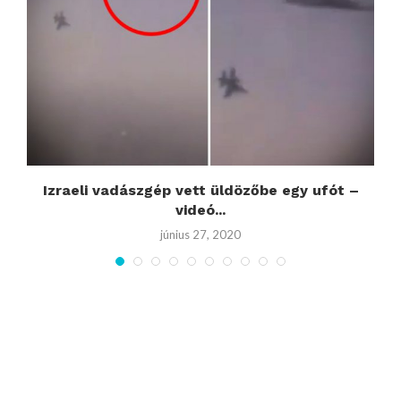
Izraeli vadászgép vett üldözőbe egy ufót –
videó...
június 27, 2020