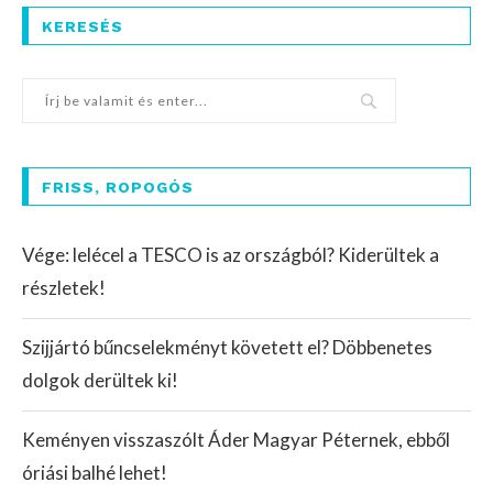
KERESÉS
FRISS, ROPOGÓS
Vége: lelécel a TESCO is az országból? Kiderültek a
részletek!
Szijjártó bűncselekményt követett el? Döbbenetes
dolgok derültek ki!
Keményen visszaszólt Áder Magyar Péternek, ebből
óriási balhé lehet!