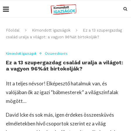
Főoldal
Kimondott igazságok
Ez a 13 szupergazdag
család uralja a világot: a vagyon 96%át birtokolják?
Kimondott igazságok
Összeesküvés
Ez a 13 szupergazdag család uralja a világot:
a vagyon 96%át birtokolják?
Itt a teljes névsor! Elképesztő hatalmuk van, és
valójában ők az igazi “bábmesterek” a világszínfalak
mögött…
David Icke és sok más, igen érdekes összeesküvés
elméletekben hívő csoportok szerint ez a világ