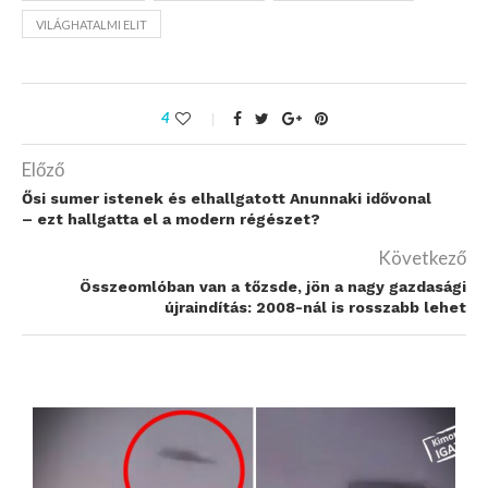
VILÁGHATALMI ELIT
4
Előző
Ősi sumer istenek és elhallgatott Anunnaki idővonal
– ezt hallgatta el a modern régészet?
Következő
Összeomlóban van a tőzsde, jön a nagy gazdasági
újraindítás: 2008-nál is rosszabb lehet