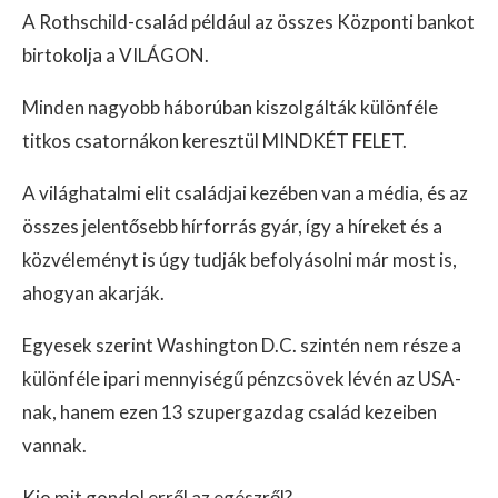
A Rothschild-család például az összes Központi bankot
birtokolja a VILÁGON.
Minden nagyobb háborúban kiszolgálták különféle
titkos csatornákon keresztül MINDKÉT FELET.
A világhatalmi elit családjai kezében van a média, és az
összes jelentősebb hírforrás gyár, így a híreket és a
közvéleményt is úgy tudják befolyásolni már most is,
ahogyan akarják.
Egyesek szerint Washington D.C. szintén nem része a
különféle ipari mennyiségű pénzcsövek lévén az USA-
nak, hanem ezen 13 szupergazdag család kezeiben
vannak.
Kio mit gondol erről az egészről?