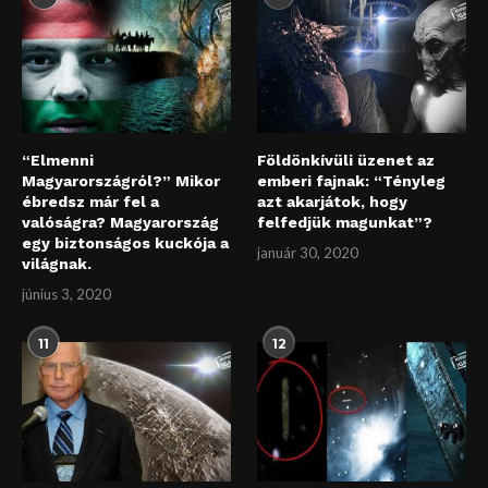
“Elmenni
Földönkívüli üzenet az
Magyarországról?” Mikor
emberi fajnak: “Tényleg
ébredsz már fel a
azt akarjátok, hogy
valóságra? Magyarország
felfedjük magunkat”?
egy biztonságos kuckója a
január 30, 2020
világnak.
június 3, 2020
11
12