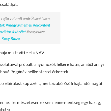
 családját.
 rajta valamit amiről senki sem
tok
#magyarmémek
#aicontent
nviktor
#közélet
#roxyblaze
- Roxy Blaze
úja miatt vitte el a NAV.
csolataival próbált a nyomozók lelkére hatni, amiből annyi
, ahová Rogánék helikopterrel érkeztek.
b elbírálást kap azért, mert Szabó Zsófi hajlandó magát
gy lenne. Természetesen ez sem lenne mentség egy hazug,
lására.