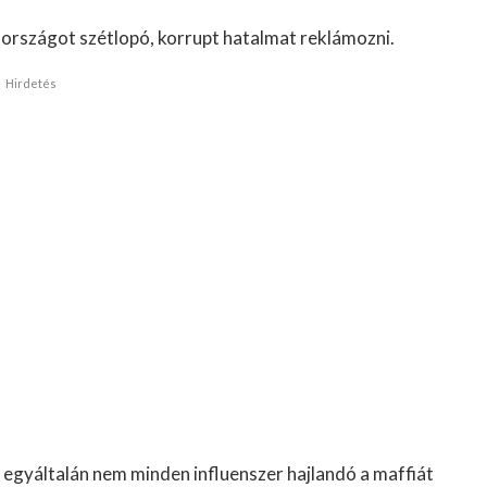
országot szétlopó, korrupt hatalmat reklámozni.
Hirdetés
e egyáltalán nem minden influenszer hajlandó a maffiát