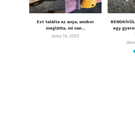
okkal
Ezt találta az anya, amikor
RENDKÍVÜLI
nincs
meglátta, mi van...
egy gyere
ság
június 16, 2023
2
dece