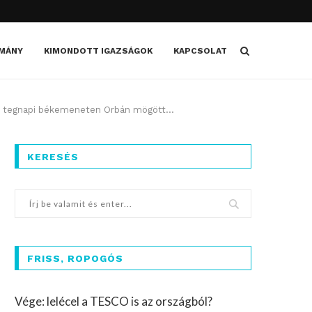
MÁNY
KIMONDOTT IGAZSÁGOK
KAPCSOLAT
t a tegnapi békemeneten Orbán mögött…
KERESÉS
FRISS, ROPOGÓS
Vége: lelécel a TESCO is az országból?