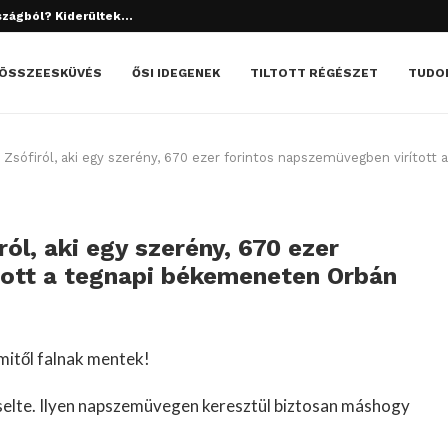
szágból? Kiderültek...
tett el? Döbbenetes dolgok derültek ki!
ÖSSZEESKÜVÉS
ŐSI IDEGENEK
TILTOTT RÉGÉSZET
TUDO
sófiról, aki egy szerény, 670 ezer forintos napszemüvegben virítot
l, aki egy szerény, 670 ezer
tott a tegnapi békemeneten Orbán
mitől falnak mentek!
selte. Ilyen napszemüvegen keresztül biztosan máshogy