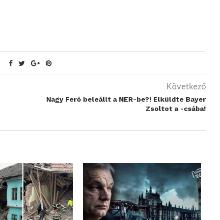
Következő
Nagy Feró beleállt a NER-be?! Elküldte Bayer
Zsoltot a -csába!