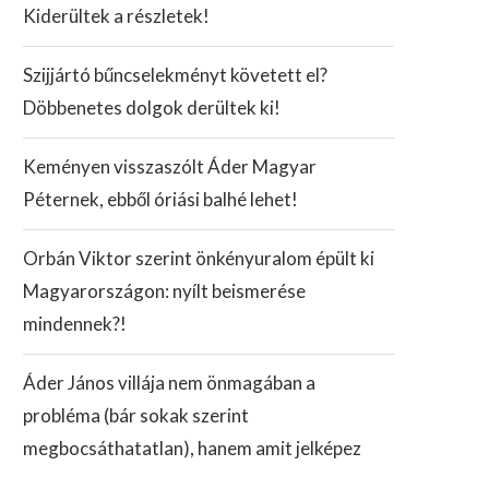
Kiderültek a részletek!
Szijjártó bűncselekményt követett el?
Döbbenetes dolgok derültek ki!
Keményen visszaszólt Áder Magyar
Péternek, ebből óriási balhé lehet!
Orbán Viktor szerint önkényuralom épült ki
Magyarországon: nyílt beismerése
mindennek?!
Áder János villája nem önmagában a
probléma (bár sokak szerint
megbocsáthatatlan), hanem amit jelképez