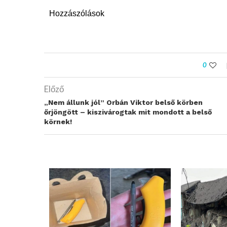
Hozzászólások
0
Előző
„Nem állunk jól” Orbán Viktor belső körben
őrjöngött – kiszivárogtak mit mondott a belső
körnek!