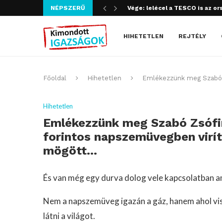
Vége: lelécel a TESCO is az or
NÉPSZERŰ
Szijjártó bűncselekményt köve
HIHETETLEN
REJTÉLY
Főoldal
Hihetetlen
Emlékezzünk meg Szabó Z
Hihetetlen
Emlékezzünk meg Szabó Zsófiró
forintos napszemüvegben virí
mögött…
És van még egy durva dolog vele kapcsolatban a
Nem a napszemüveg igazán a gáz, hanem ahol vi
látni a világot.