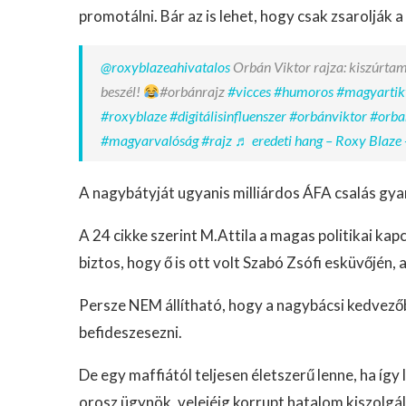
promotálni. Bár az is lehet, hogy csak zsarolják a
@roxyblazeahivatalos
Orbán Viktor rajza: kiszúrtam
beszél!
#orbánrajz
#vicces
#humoros
#magyartik
#roxyblaze
#digitálisinfluenszer
#orbánviktor
#orba
#magyarvalóság
#rajz
♬ eredeti hang – Roxy Blaze 
A nagybátyját ugyanis milliárdos ÁFA csalás gyan
A 24 cikke szerint M.Attila a magas politikai kap
biztos, hogy ő is ott volt Szabó Zsófi esküvőjén
Persze NEM állítható, hogy a nagybácsi kedvezőb
befideszesezni.
De egy maffiától teljesen életszerű lenne, ha í
orosz ügynök, velejéig korrupt hatalom kiszolgá