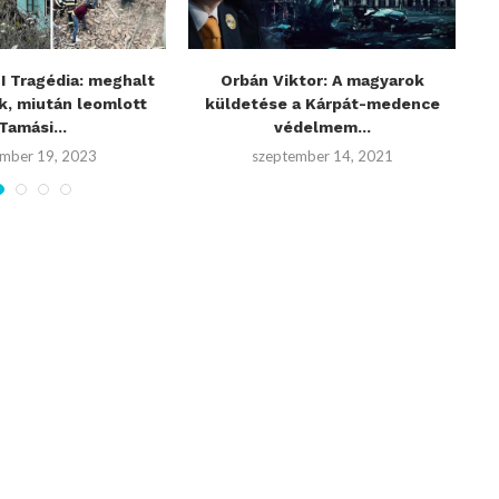
 Tragédia: meghalt
Orbán Viktor: A magyarok
“H
k, miután leomlott
küldetése a Kárpát-medence
Tamási...
védelmem...
mber 19, 2023
szeptember 14, 2021