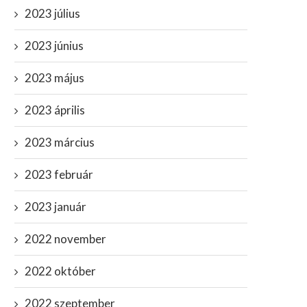
2023 július
2023 június
át azt kell mondjam baj van. A
Hivatalos: odaadnák Kárpáta
mai...
Magyarországnak az oros
2023 május
március 23, 2021
július 28, 2022
2023 április
2023 március
2023 február
2023 január
2022 november
2022 október
2022 szeptember