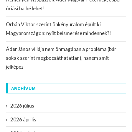
óriási balhé lehet!
Orbán Viktor szerint önkényuralom épült ki
Magyarországon: nyílt beismerése mindennek?!
Áder János villája nem önmagában a probléma (bár
sokak szerint megbocsáthatatlan), hanem amit
jelképez
ARCHÍVUM
2026 július
2026 április