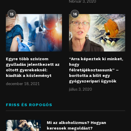
február 3, 2020
15
16
Egyre több szívizom
“Arra képeztek ki minket,
gyulladás jelentkezett az
hogy
oltott gyerekeknél:
félretájékoztassunk” –
kiadták a közleményt
borította a bilit egy
gyógyszeripari ügynök
december 18, 2021
július 3, 2020
FRISS ÉS ROPOGÓS
Mi az alkoholizmus? Hogyan
keressek megoldást?