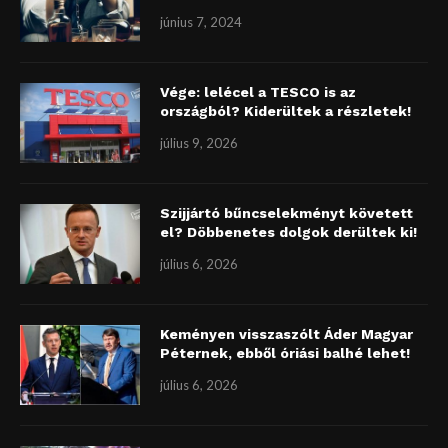
június 7, 2024
Vége: lelécel a TESCO is az
országból? Kiderültek a részletek!
július 9, 2026
Szijjártó bűncselekményt követett
el? Döbbenetes dolgok derültek ki!
július 6, 2026
Keményen visszaszólt Áder Magyar
Péternek, ebből óriási balhé lehet!
július 6, 2026