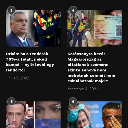
3
4
Orbán: ha a rendőrök
Karácsonyra bezár
70%-a feláll, neked
Magyarország az
kampó – nyílt levél egy
oltatlanok számára:
rendőrtől
szinte sehová nem
mehetnek semmit nem
június 3, 2022
csinálhatnak majd?!
december 4, 2021
5
6