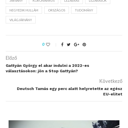
JÁRVÁNY
KORONAVÍRUS
LEZÁÉRÁS
LEZÁRÁSOK
NEGYEDIK HULLÁM
ORSZÁGOS
TUDOMÁNY
VILÁGJÁRVÁNY
0
Előző
Gattyán György el akar indulni a 2022-es
választásokon: jön a Stop Gattyán?
Következő
Deutsch Tamás egy perc alatt helyretette az egész
EU-elitet