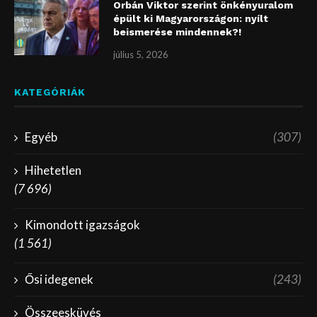
Orbán Viktor szerint önkényuralom
épült ki Magyarországon: nyílt
beismerése mindennek?!
július 5, 2026
KATEGÓRIÁK
Egyéb
(307)
Hihetetlen
(7 696)
Kimondott igazságok
(1 561)
Ősi idegenek
(243)
Összeesküvés