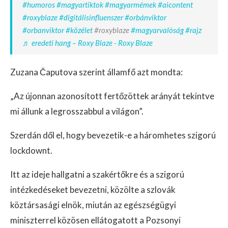
#humoros
#magyartiktok
#magyarmémek
#aicontent
#roxyblaze
#digitálisinfluenszer
#orbánviktor
#orbanviktor
#közélet
#roxyblaze
#magyarvalóság
#rajz
♬ eredeti hang – Roxy Blaze - Roxy Blaze
Zuzana Čaputova szerint államfő azt mondta:
„Az újonnan azonosított fertőzöttek arányát tekintve
mi állunk a legrosszabbul a világon”.
Szerdán dől el, hogy bevezetik-e a háromhetes szigorú
lockdownt.
Itt az ideje hallgatni a szakértőkre és a szigorú
intézkedéseket bevezetni, közölte a szlovák
köztársasági elnök, miután az egészségügyi
miniszterrel közösen ellátogatott a Pozsonyi