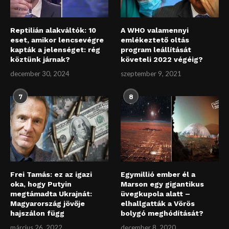
Reptilián alakváltók: 10
A WHO valamennyi
eset, amikor lencsevégre
emlékeztető oltás
kapták a jelenséget: rég
program leállítását
köztünk járnak?
követeli 2022 végéig?
december 30, 2024
szeptember 9, 2021
7
8
Frei Tamás: ez az igazi
Egymillió ember él a
oka, hogy Putyin
Marson egy gigantikus
megtámadta Ukrajnát:
üvegkupola alatt –
Magyarország jövője
elhallgatták a Vörös
hajszálon függ
bolygó meghódítását?
március 26, 2022
december 8, 2020