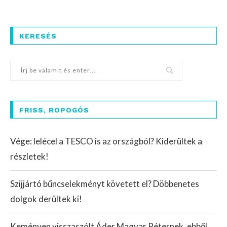
KERESÉS
FRISS, ROPOGÓS
Vége: lelécel a TESCO is az országból? Kiderültek a
részletek!
Szijjártó bűncselekményt követett el? Döbbenetes
dolgok derültek ki!
Keményen visszaszólt Áder Magyar Péternek, ebből