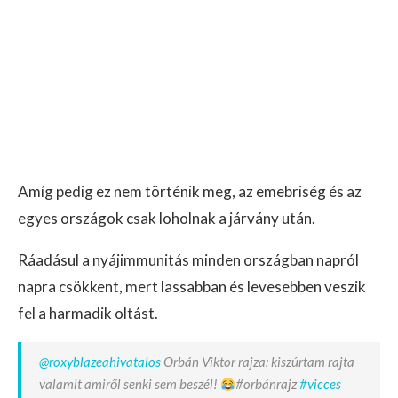
Amíg pedig ez nem történik meg, az emebriség és az
egyes országok csak loholnak a járvány után.
Ráadásul a nyájimmunitás minden országban napról
napra csökkent, mert lassabban és levesebben veszik
fel a harmadik oltást.
@roxyblazeahivatalos
Orbán Viktor rajza: kiszúrtam rajta
valamit amiről senki sem beszél!
#orbánrajz
#vicces