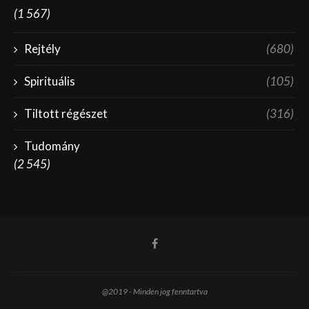
(1 567)
Rejtély
(680)
Spirituális
(105)
Tiltott régészet
(316)
Tudomány
(2 545)
@2019 - Minden jog fenntartva