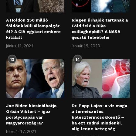
A Holdon 250 millió
Idegen űrhajók tartanak a
földönkívüli állampolgár
Föld felé a Bika
él? A CIA egykori embere
csillagképből? A NASA
kitálalt
ijesztő felvételei
június 11, 2021
január 19, 2020
13
14
Joe Biden kicsinálhatja
Dr. Papp Lajos: a víz maga
Orbán Viktort – igaz
a természetes
pörölycsapás vár
koleszterincsökkentő –
Magyarországra?
ha ezt tudná mindenki,
alig lenne betegség
február 17, 2021