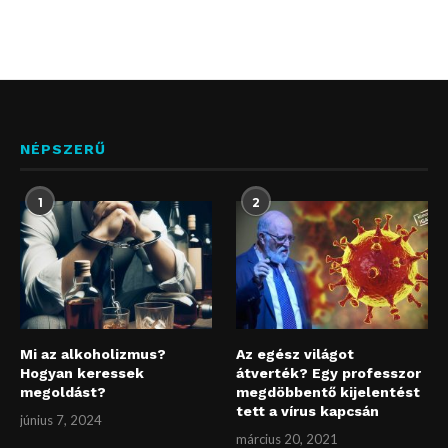
NÉPSZERŰ
1
2
Mi az alkoholizmus?
Az egész világot
Hogyan keressek
átverték? Egy professzor
megoldást?
megdöbbentő kijelentést
tett a vírus kapcsán
június 7, 2024
március 20, 2021