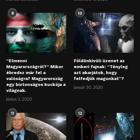
9
10
“Elmenni
Földönkívüli üzenet az
Magyarországról?” Mikor
emberi fajnak: “Tényleg
ébredsz már fel a
azt akarjátok, hogy
valóságra? Magyarország
felfedjük magunkat”?
egy biztonságos kuckója a
január 30, 2020
világnak.
június 3, 2020
11
12