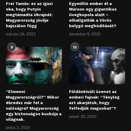
Frei Tamás: ez az igazi
Egymillió ember él a
oka, hogy Putyin
Marson egy gigantikus
megtámadta Ukrajnát:
üvegkupola alatt –
Magyarország jövője
elhallgatták a Vörös
hajszálon függ
bolygó meghódítását?
március 26, 2022
december 8, 2020
9
10
“Elmenni
Földönkívüli üzenet az
Magyarországról?” Mikor
emberi fajnak: “Tényleg
ébredsz már fel a
azt akarjátok, hogy
valóságra? Magyarország
felfedjük magunkat”?
egy biztonságos kuckója a
január 30, 2020
világnak.
június 3, 2020