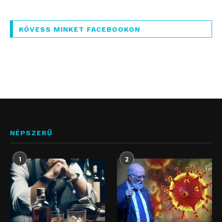
KÖVESS MINKET FACEBOOKON
NÉPSZERŰ
1
2