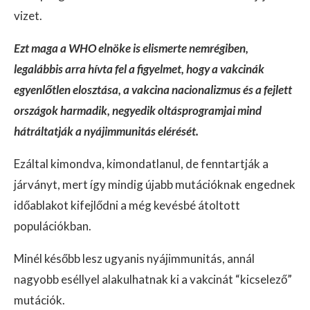
vizet.
Ezt maga a WHO elnöke is elismerte nemrégiben,
legalábbis arra hívta fel a figyelmet, hogy a vakcinák
egyenlőtlen elosztása, a vakcina nacionalizmus és a fejlett
országok harmadik, negyedik oltásprogramjai mind
hátráltatják a nyájimmunitás elérését.
Ezáltal kimondva, kimondatlanul, de fenntartják a
járványt, mert így mindig újabb mutációknak engednek
időablakot kifejlődni a még kevésbé átoltott
populációkban.
Minél később lesz ugyanis nyájimmunitás, annál
nagyobb eséllyel alakulhatnak ki a vakcinát “kicselező”
mutációk.