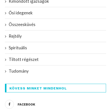
Kimondott igazságok
Ősi idegenek
Összeesküvés
Rejtély
Spirituális
Tiltott régészet
Tudomány
KÖVESS MINKET MINDENHOL
FACEBOOK