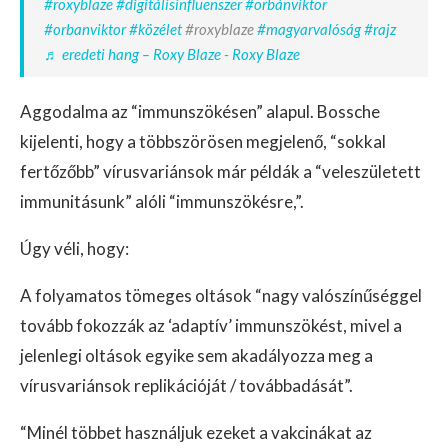
#roxyblaze
#digitálisinfluenszer
#orbánviktor
#orbanviktor
#közélet
#roxyblaze
#magyarvalóság
#rajz
♬ eredeti hang – Roxy Blaze - Roxy Blaze
Aggodalma az “immunszökésen” alapul. Bossche
kijelenti, hogy a többszörösen megjelenő, “sokkal
fertőzőbb” vírusvariánsok már példák a “veleszületett
immunitásunk” alóli “immunszökésre,”.
Úgy véli, hogy:
A folyamatos tömeges oltások “nagy valószínűséggel
tovább fokozzák az ‘adaptív’ immunszökést, mivel a
jelenlegi oltások egyike sem akadályozza meg a
vírusvariánsok replikációját / továbbadását”.
“Minél többet használjuk ezeket a vakcinákat az