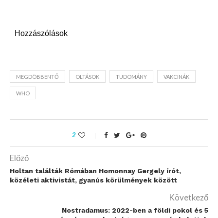
Hozzászólások
MEGDÖBBENTŐ
OLTÁSOK
TUDOMÁNY
VAKCINÁK
WHO
2
Előző
Holtan találták Rómában Homonnay Gergely írót,
közéleti aktivistát, gyanús körülmények között
Következő
Nostradamus: 2022-ben a földi pokol és 5