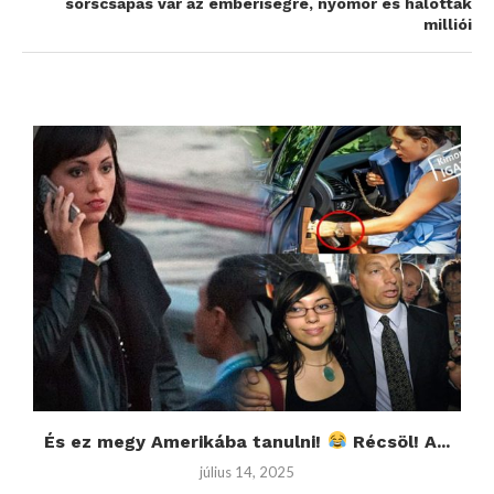
sorscsapás vár az emberiségre, nyomor és halottak
milliói
És ez megy Amerikába tanulni!
Récsöl! A...
július 14, 2025