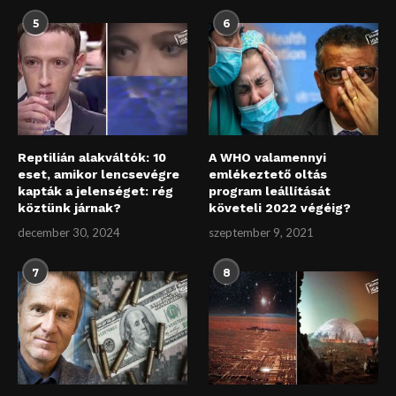
5
6
Reptilián alakváltók: 10
A WHO valamennyi
eset, amikor lencsevégre
emlékeztető oltás
kapták a jelenséget: rég
program leállítását
köztünk járnak?
követeli 2022 végéig?
december 30, 2024
szeptember 9, 2021
7
8