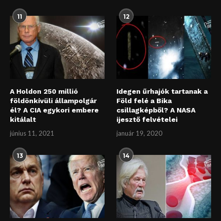
11
12
A Holdon 250 millió
Idegen űrhajók tartanak a
földönkívüli állampolgár
Föld felé a Bika
él? A CIA egykori embere
csillagképből? A NASA
kitálalt
ijesztő felvételei
június 11, 2021
január 19, 2020
13
14