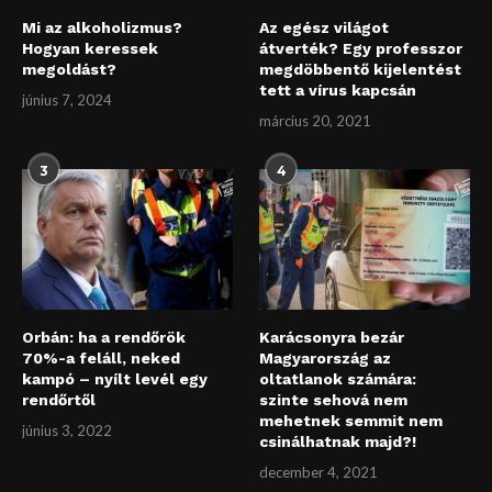
Mi az alkoholizmus?
Az egész világot
Hogyan keressek
átverték? Egy professzor
megoldást?
megdöbbentő kijelentést
tett a vírus kapcsán
június 7, 2024
március 20, 2021
3
4
Orbán: ha a rendőrök
Karácsonyra bezár
70%-a feláll, neked
Magyarország az
kampó – nyílt levél egy
oltatlanok számára:
rendőrtől
szinte sehová nem
mehetnek semmit nem
június 3, 2022
csinálhatnak majd?!
december 4, 2021