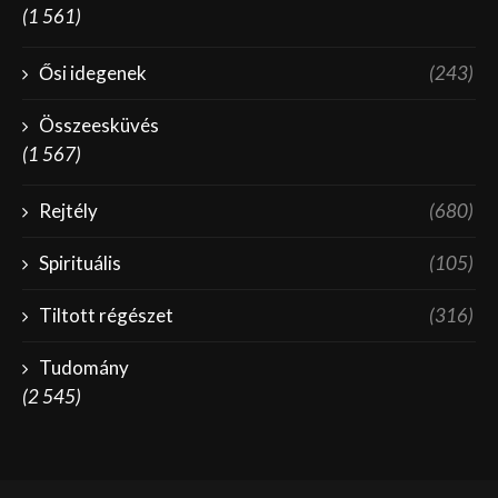
(1 561)
Ősi idegenek
(243)
Összeesküvés
(1 567)
Rejtély
(680)
Spirituális
(105)
Tiltott régészet
(316)
Tudomány
(2 545)