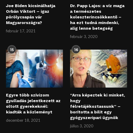
Joe Biden kicsinálhatja
Dr. Papp Lajos: a víz maga
Orbán Viktort – igaz
a természetes
pörölycsapás vár
koleszterincsökkentő –
Magyarországra?
ha ezt tudná mindenki,
alig lenne betegség
február 17, 2021
február 3, 2020
15
16
Egyre több szívizom
“Arra képeztek ki minket,
gyulladás jelentkezett az
hogy
oltott gyerekeknél:
félretájékoztassunk” –
kiadták a közleményt
borította a bilit egy
gyógyszeripari ügynök
december 18, 2021
július 3, 2020