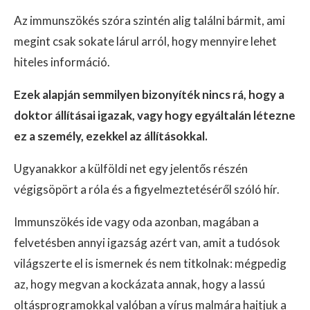
Az immunszökés szóra szintén alig találni bármit, ami
megint csak sokate lárul arról, hogy mennyire lehet
hiteles információ.
Ezek alapján semmilyen bizonyíték nincs rá, hogy a
doktor állításai igazak, vagy hogy egyáltalán létezne
ez a személy, ezekkel az állításokkal.
Ugyanakkor a külföldi net egy jelentős részén
végigsöpört a róla és a figyelmeztetéséről szóló hír.
Immunszökés ide vagy oda azonban, magában a
felvetésben annyi igazság azért van, amit a tudósok
világszerte el is ismernek és nem titkolnak: mégpedig
az, hogy megvan a kockázata annak, hogy a lassú
oltásprogramokkal valóban a vírus malmára hajtjuk a