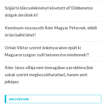
Szijjártó bűncselekményt követett el? Döbbenetes
dolgok derültek ki!
Keményen visszaszólt Áder Magyar Péternek, ebből
óriási balhé lehet!
Orbán Viktor szerint önkényuralom épült ki
Magyarországon: nyílt beismerése mindennek?!
Áder János villája nem önmagában a probléma (bár
sokak szerint megbocsáthatatlan), hanem amit
jelképez
ARCHÍVUM