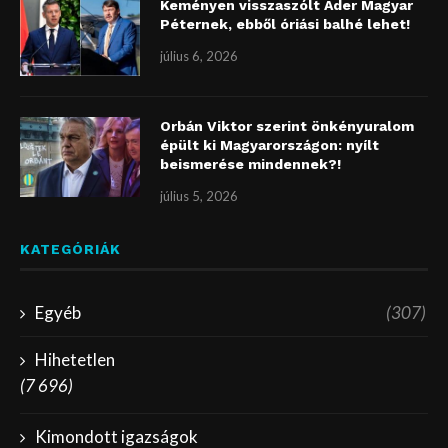
Keményen visszaszólt Áder Magyar
Péternek, ebből óriási balhé lehet!
július 6, 2026
Orbán Viktor szerint önkényuralom
épült ki Magyarországon: nyílt
beismerése mindennek?!
július 5, 2026
KATEGÓRIÁK
Egyéb
(307)
Hihetetlen
(7 696)
Kimondott igazságok