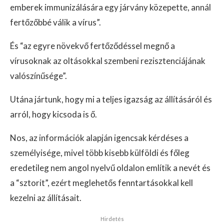
emberek immunizálására egy járvány közepette, annál
fertőzőbbé válik a vírus”.
És “az egyre növekvő fertőződéssel megnő a
vírusoknak az oltásokkal szembeni rezisztenciájának
valószínűsége”.
Utána jártunk, hogy mi a teljes igazság az állításáról és
arról, hogy kicsoda is ő.
Nos, az információk alapján igencsak kérdéses a
személyisége, mivel több kisebb külföldi és főleg
eredetileg nem angol nyelvű oldalon említik a nevét és
a “sztorit”, ezért meglehetős fenntartásokkal kell
kezelni az állításait.
Hirdetés