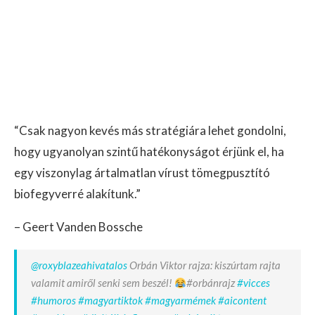
“Csak nagyon kevés más stratégiára lehet gondolni,
hogy ugyanolyan szintű hatékonyságot érjünk el, ha
egy viszonylag ártalmatlan vírust tömegpusztító
biofegyverré alakítunk.”
– Geert Vanden Bossche
@roxyblazeahivatalos
Orbán Viktor rajza: kiszúrtam rajta
valamit amiről senki sem beszél!
#orbánrajz
#vicces
#humoros
#magyartiktok
#magyarmémek
#aicontent