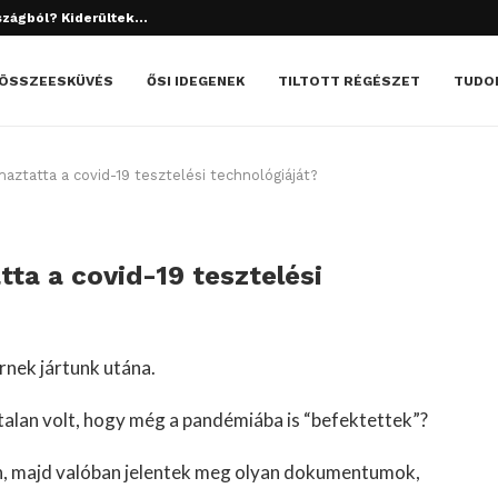
tett el? Döbbenetes dolgok derültek ki!
ÖSSZEESKÜVÉS
ŐSI IDEGENEK
TILTOTT RÉGÉSZET
TUDO
aztatta a covid-19 tesztelési technológiáját?
ta a covid-19 tesztelési
rnek jártunk utána.
stalan volt, hogy még a pandémiába is “befektettek”?
ten, majd valóban jelentek meg olyan dokumentumok,