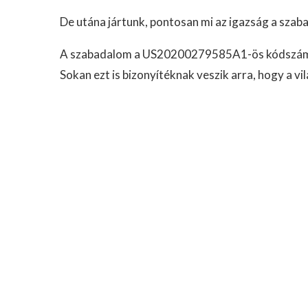
De utána jártunk, pontosan mi az igazság a sza
A szabadalom a US20200279585A1-ös kódszámo
Sokan ezt is bizonyítéknak veszik arra, hogy a v