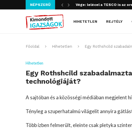
NÉPSZERŰ
Szijjártó bűncselekményt köve
HIHETETLEN
REJTÉLY
Főoldal
Hihetetlen
Egy Rothshcild szabadalm
Hihetetlen
Egy Rothshcild szabadalmaztat
technológiáját?
A sajtóban és a közösségi médiában megjelent hí
Tényleg a szuperhatalmú világelit annyira gátlá
Több ízben felmerült, eleinte csak pletyka szin