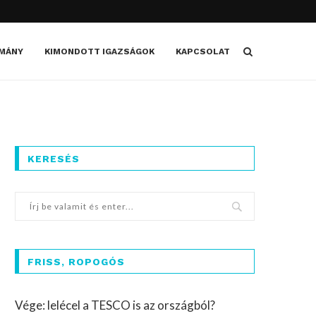
MÁNY
KIMONDOTT IGAZSÁGOK
KAPCSOLAT
KERESÉS
FRISS, ROPOGÓS
Vége: lelécel a TESCO is az országból?