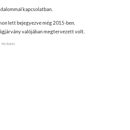
badalommal kapcsolatban.
n lett bejegyezve még 2015-ben.
ilágjárvány valójában megtervezett volt.
Hirdetés