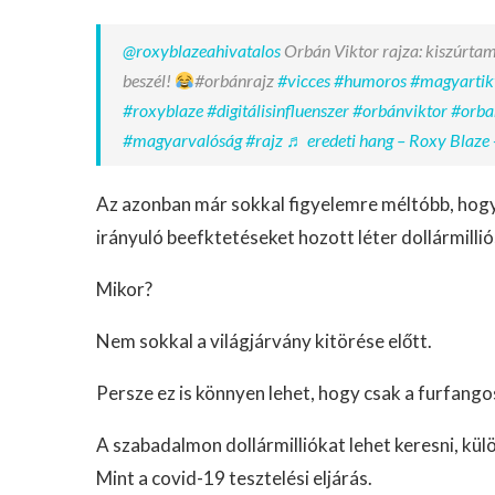
@roxyblazeahivatalos
Orbán Viktor rajza: kiszúrtam
beszél!
#orbánrajz
#vicces
#humoros
#magyartik
#roxyblaze
#digitálisinfluenszer
#orbánviktor
#orba
#magyarvalóság
#rajz
♬ eredeti hang – Roxy Blaze 
Az azonban már sokkal figyelemre méltóbb, hogy
irányuló beefktetéseket hozott léter dollármilli
Mikor?
Nem sokkal a világjárvány kitörése előtt.
Persze ez is könnyen lehet, hogy csak a furfango
A szabadalmon dollármilliókat lehet keresni, kü
Mint a covid-19 tesztelési eljárás.