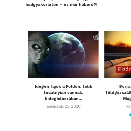
hadgyakorlaton – ez már háború?!
utáns
Idegen fajok a Földön: több
Sorra
ot: egy
tucatnyian vannak,
földgázszál
hidegháborúban...
Mag
21
augusztus 25, 2020
jú