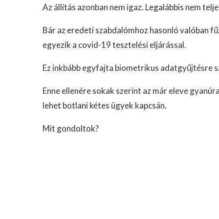
Az állítás azonban nem igaz. Legalábbis nem telje
Bár az eredeti szabdalómhoz hasonló valóban fűz
egyezik a covid-19 tesztelési eljárással.
Ez inkbább egyfajta biometrikus adatgyűjtésre s
Enne ellenére sokak szerint az már eleve gyanúr
lehet botlani kétes ügyek kapcsán.
Mit gondoltok?