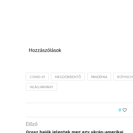
Hozzászólások
COVID-19
MEGDÖBBENTŐ
PANDÉMIA
ROTHSCH
VILÁGJÁRVÁNY
0
Előző
Orosz hajók jelentek meg egy ukrán-amerikai