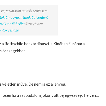
 rajta valamit amiről senki sem
tok
#magyarmémek
#aicontent
nviktor
#közélet
#roxyblaze
- Roxy Blaze
 a Rothschild bankárdinasztia Kínában Európára
ós összegekben.
s véletlen műve. De nem is ez a lényeg.
lönösen ha a szabadalom jókor volt bejegyezve jó helyen…