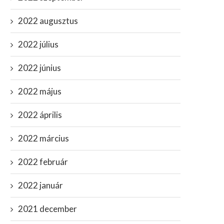
2022 augusztus
2022 július
2022 június
2022 május
2022 április
2022 március
Tóth Gabi új párja valójában
Ukrán kormányfőhelyette
ellenzéki érzelmű? “Ez...
Magyarország nyíltan oroszb
2022 február
térjetek vissza a...
november 9, 2023
március 23, 2022
2022 január
2021 december