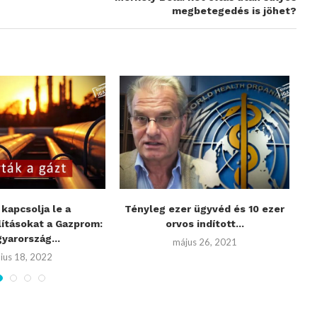
megbetegedés is jöhet?
 kapcsolja le a
Tényleg ezer ügyvéd és 10 ezer
lításokat a Gazprom:
orvos indított...
yarország...
május 26, 2021
nius 18, 2022