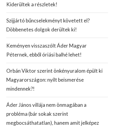
Kiderültek a részletek!
Szijjártó bűncselekményt követett el?
Döbbenetes dolgok derültek ki!
Keményen visszaszólt Áder Magyar
Péternek, ebből óriási balhé lehet!
Orbán Viktor szerint önkényuralom épült ki
Magyarországon: nyílt beismerése
mindennek?!
Áder János villája nem önmagában a
probléma (bár sokak szerint
megbocsáthatatlan), hanem amit jelképez