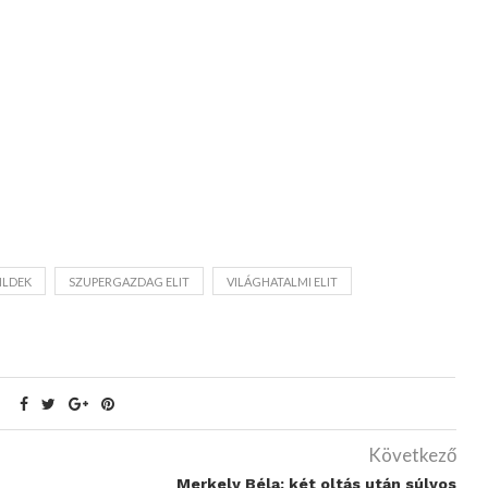
ILDEK
SZUPERGAZDAG ELIT
VILÁGHATALMI ELIT
Következő
Merkely Béla: két oltás után súlyos