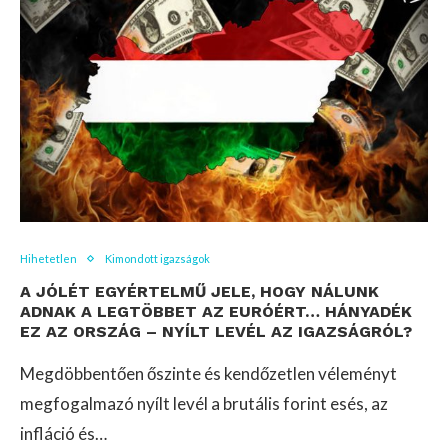
Hihetetlen
Kimondott igazságok
A JÓLÉT EGYÉRTELMŰ JELE, HOGY NÁLUNK
ADNAK A LEGTÖBBET AZ EURÓÉRT… HÁNYADÉK
EZ AZ ORSZÁG – NYÍLT LEVÉL AZ IGAZSÁGRÓL?
Megdöbbentően őszinte és kendőzetlen véleményt
megfogalmazó nyílt levél a brutális forint esés, az
infláció és…