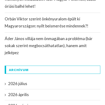
óriási balhé lehet!
Orbán Viktor szerint önkényuralom épült ki
Magyarországon: nyílt beismerése mindennek?!
Áder János villája nem önmagában a probléma (bár
sokak szerint megbocsáthatatlan), hanem amit
jelképez
ARCHÍVUM
2026 július
2026 április