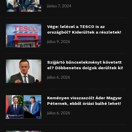
június 7, 2024
Vége: lelécel a TESCO is az
országból? Kiderültek a részletek!
július 9, 2026
Szijjártó bűncselekményt követett
el? Döbbenetes dolgok derültek ki!
július 6, 2026
Keményen visszaszólt Áder Magyar
Péternek, ebből óriási balhé lehet!
július 6, 2026