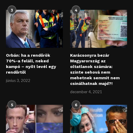
3
4
Orbán: ha a rendőrök
Karácsonyra bezár
70%-a feláll, neked
Magyarország az
kampó – nyílt levél egy
oltatlanok számára:
rendőrtől
szinte sehová nem
mehetnek semmit nem
június 3, 2022
csinálhatnak majd?!
december 4, 2021
5
6