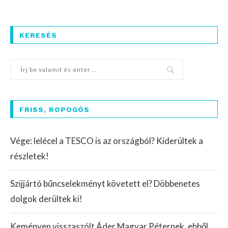
KERESÉS
FRISS, ROPOGÓS
Vége: lelécel a TESCO is az országból? Kiderültek a
részletek!
Szijjártó bűncselekményt követett el? Döbbenetes
dolgok derültek ki!
Keményen visszaszólt Áder Magyar Péternek, ebből