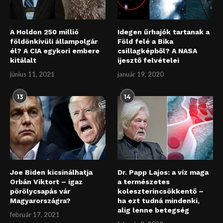
A Holdon 250 millió
Idegen űrhajók tartanak a
földönkívüli állampolgár
Föld felé a Bika
él? A CIA egykori embere
csillagképből? A NASA
kitálalt
ijesztő felvételei
június 11, 2021
január 19, 2020
13
14
Joe Biden kicsinálhatja
Dr. Papp Lajos: a víz maga
Orbán Viktort – igaz
a természetes
pörölycsapás vár
koleszterincsökkentő –
Magyarországra?
ha ezt tudná mindenki,
alig lenne betegség
február 17, 2021