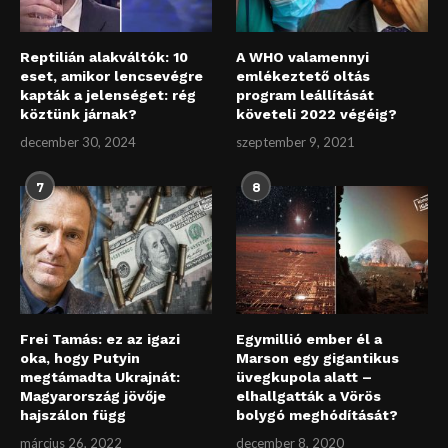
Reptilián alakváltók: 10
A WHO valamennyi
eset, amikor lencsevégre
emlékeztető oltás
kapták a jelenséget: rég
program leállítását
köztünk járnak?
követeli 2022 végéig?
december 30, 2024
szeptember 9, 2021
7
8
Frei Tamás: ez az igazi
Egymillió ember él a
oka, hogy Putyin
Marson egy gigantikus
megtámadta Ukrajnát:
üvegkupola alatt –
Magyarország jövője
elhallgatták a Vörös
hajszálon függ
bolygó meghódítását?
március 26, 2022
december 8, 2020