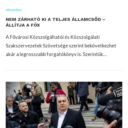
Hihetetlen
NEM ZÁRHATÓ KI A TELJES ÁLLAMCSŐD –
ÁLLÍTJA A FÖX
A Fővárosi Közszolgáltatói és Közszolgálati
Szakszervezetek Szövetsége szerint bekövetkezhet
akár a legrosszabb forgatókönyv is. Szerintük…