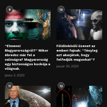
9
10
“Elmenni
Földönkívüli üzenet az
Magyarországról?” Mikor
emberi fajnak: “Tényleg
ébredsz már fel a
azt akarjátok, hogy
valóságra? Magyarország
felfedjük magunkat”?
egy biztonságos kuckója a
január 30, 2020
világnak.
június 3, 2020
11
12