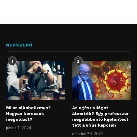
NÉPSZERŰ
1
2
Mi az alkoholizmus?
Az egész világot
Hogyan keressek
átverték? Egy professzor
megoldást?
megdöbbentő kijelentést
tett a vírus kapcsán
június 7, 2024
március 20, 2021