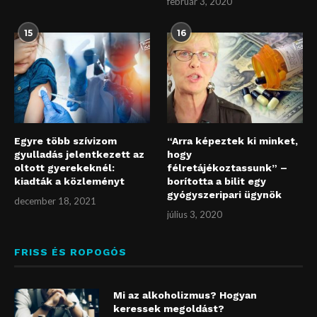
február 3, 2020
15
16
Egyre több szívizom
“Arra képeztek ki minket,
gyulladás jelentkezett az
hogy
oltott gyerekeknél:
félretájékoztassunk” –
kiadták a közleményt
borította a bilit egy
gyógyszeripari ügynök
december 18, 2021
július 3, 2020
FRISS ÉS ROPOGÓS
Mi az alkoholizmus? Hogyan
keressek megoldást?