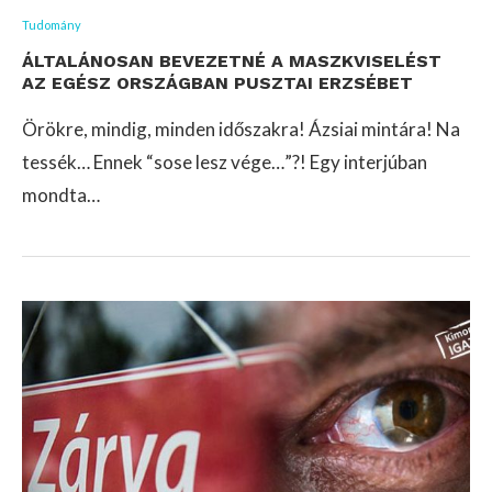
Tudomány
ÁLTALÁNOSAN BEVEZETNÉ A MASZKVISELÉST
AZ EGÉSZ ORSZÁGBAN PUSZTAI ERZSÉBET
Örökre, mindig, minden időszakra! Ázsiai mintára! Na
tessék… Ennek “sose lesz vége…”?! Egy interjúban
mondta…