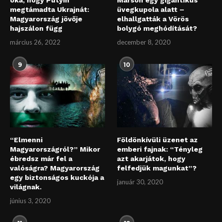
oka, hogy Putyin
Marson egy gigantikus
megtámadta Ukrajnát:
üvegkupola alatt –
Magyarország jövője
elhallgatták a Vörös
hajszálon függ
bolygó meghódítását?
március 26, 2022
december 8, 2020
9
10
“Elmenni
Földönkívüli üzenet az
Magyarországról?” Mikor
emberi fajnak: “Tényleg
ébredsz már fel a
azt akarjátok, hogy
valóságra? Magyarország
felfedjük magunkat”?
egy biztonságos kuckója a
január 30, 2020
világnak.
június 3, 2020