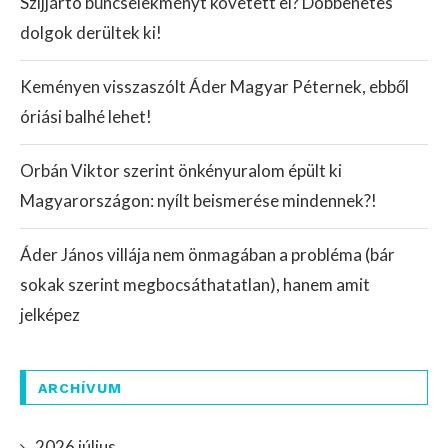
Szijjártó bűncselekményt követett el? Döbbenetes
dolgok derültek ki!
Keményen visszaszólt Áder Magyar Péternek, ebből
óriási balhé lehet!
Orbán Viktor szerint önkényuralom épült ki
Magyarországon: nyílt beismerése mindennek?!
Áder János villája nem önmagában a probléma (bár
sokak szerint megbocsáthatatlan), hanem amit
jelképez
ARCHÍVUM
2026 július