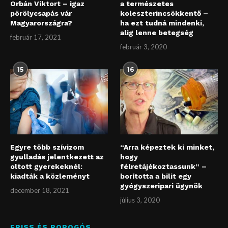
Orbán Viktort – igaz
a természetes
pörölycsapás vár
koleszterincsökkentő –
Magyarországra?
ha ezt tudná mindenki,
alig lenne betegség
február 17, 2021
február 3, 2020
15
16
Egyre több szívizom
“Arra képeztek ki minket,
gyulladás jelentkezett az
hogy
oltott gyerekeknél:
félretájékoztassunk” –
kiadták a közleményt
borította a bilit egy
gyógyszeripari ügynök
december 18, 2021
július 3, 2020
FRISS ÉS ROPOGÓS