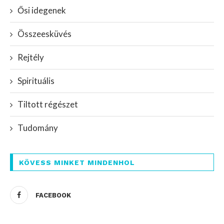
Ősi idegenek
Összeesküvés
Rejtély
Spirituális
Tiltott régészet
Tudomány
KÖVESS MINKET MINDENHOL
FACEBOOK