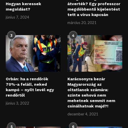
Hogyan keressek
átverték? Egy professzor
megoldást?
megdöbbentő kijelentést
tett a vírus kapcsán
június 7, 2024
március 20, 2021
3
4
Orbán: ha a rendőrök
Karácsonyra bezár
70%-a feláll, neked
Magyarország az
kampó – nyílt levél egy
oltatlanok számára:
rendőrtől
szinte sehová nem
mehetnek semmit nem
június 3, 2022
csinálhatnak majd?!
december 4, 2021
5
6