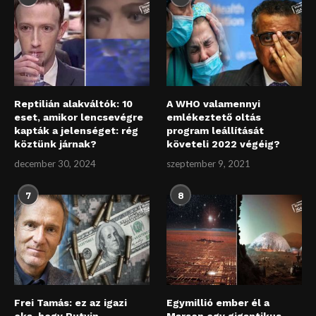
Reptilián alakváltók: 10
A WHO valamennyi
eset, amikor lencsevégre
emlékeztető oltás
kapták a jelenséget: rég
program leállítását
köztünk járnak?
követeli 2022 végéig?
december 30, 2024
szeptember 9, 2021
7
8
Frei Tamás: ez az igazi
Egymillió ember él a