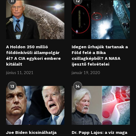
11
12
A Holdon 250 millió
Idegen űrhajók tartanak a
földönkívüli állampolgár
Föld felé a Bika
él? A CIA egykori embere
csillagképből? A NASA
kitálalt
ijesztő felvételei
június 11, 2021
január 19, 2020
13
14
Joe Biden kicsinálhatja
Dr. Papp Lajos: a víz maga