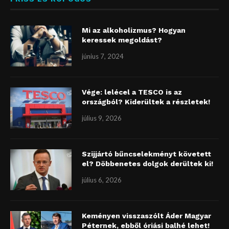
Mi az alkoholizmus? Hogyan
keressek megoldást?
június 7, 2024
Vége: lelécel a TESCO is az
országból? Kiderültek a részletek!
július 9, 2026
Szijjártó bűncselekményt követett
el? Döbbenetes dolgok derültek ki!
július 6, 2026
Keményen visszaszólt Áder Magyar
Péternek, ebből óriási balhé lehet!