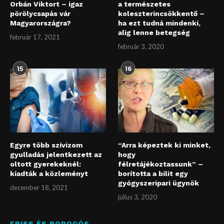
Orbán Viktort – igaz
a természetes
pörölycsapás vár
koleszterincsökkentő –
Magyarországra?
ha ezt tudná mindenki,
alig lenne betegség
február 17, 2021
február 3, 2020
15
16
Egyre több szívizom
“Arra képeztek ki minket,
gyulladás jelentkezett az
hogy
oltott gyerekeknél:
félretájékoztassunk” –
kiadták a közleményt
borította a bilit egy
gyógyszeripari ügynök
december 18, 2021
július 3, 2020
FRISS ÉS ROPOGÓS