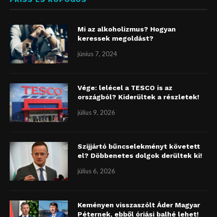
Mi az alkoholizmus? Hogyan
keressek megoldást?
június 7, 2024
Vége: lelécel a TESCO is az
országból? Kiderültek a részletek!
július 9, 2026
Szijjártó bűncselekményt követett
el? Döbbenetes dolgok derültek ki!
július 6, 2026
Keményen visszaszólt Áder Magyar
Péternek, ebből óriási balhé lehet!