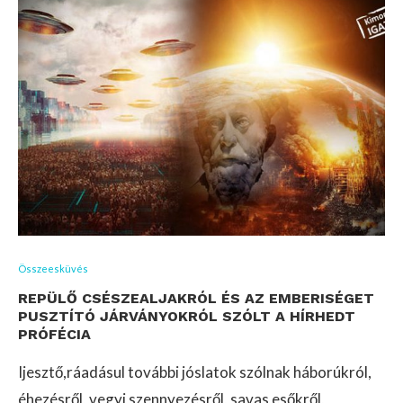
Összeesküvés
REPÜLŐ CSÉSZEALJAKRÓL ÉS AZ EMBERISÉGET
PUSZTÍTÓ JÁRVÁNYOKRÓL SZÓLT A HÍRHEDT
PRÓFÉCIA
Ijesztő,ráadásul további jóslatok szólnak háborúkról,
éhezésről, vegyi szennyezésről, savas esőkről,