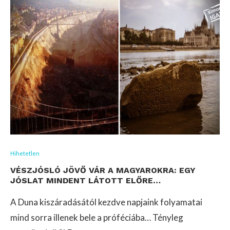
Hihetetlen
VÉSZJÓSLÓ JÖVŐ VÁR A MAGYAROKRA: EGY
JÓSLAT MINDENT LÁTOTT ELŐRE…
A Duna kiszáradásától kezdve napjaink folyamatai
mind sorra illenek bele a próféciába… Tényleg