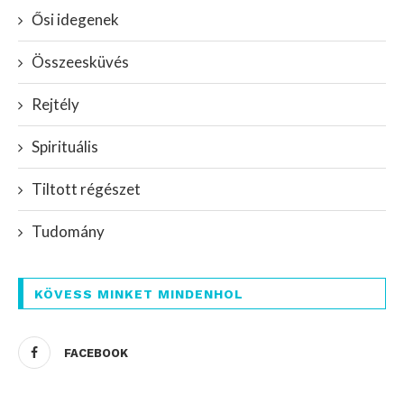
Ősi idegenek
Összeesküvés
Rejtély
Spirituális
Tiltott régészet
Tudomány
KÖVESS MINKET MINDENHOL
FACEBOOK