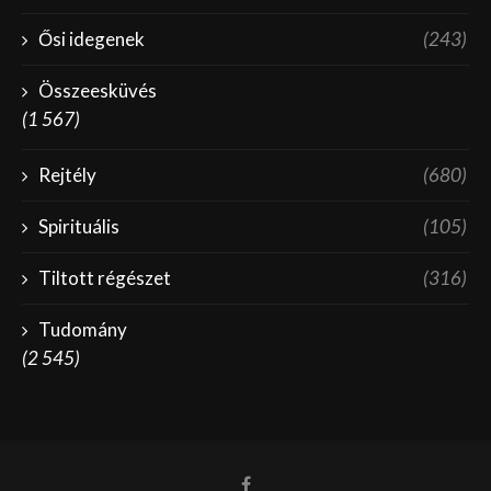
Ősi idegenek
(243)
Összeesküvés
(1 567)
Rejtély
(680)
Spirituális
(105)
Tiltott régészet
(316)
Tudomány
(2 545)