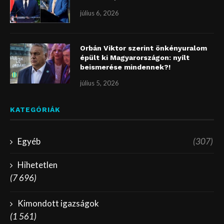
július 6, 2026
Orbán Viktor szerint önkényuralom
épült ki Magyarországon: nyílt
beismerése mindennek?!
július 5, 2026
KATEGÓRIÁK
Egyéb
(307)
Hihetetlen
(7 696)
Kimondott igazságok
(1 561)