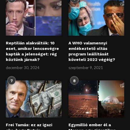
Reptilián alakváltók: 10
A WHO valamennyi
eset, amikor lencsevégre
emlékeztető oltás
kapták a jelenséget: rég
program leállítását
köztünk járnak?
követeli 2022 végéig?
december 30, 2024
szeptember 9, 2021
7
8
Frei Tamás: ez az igazi
Egymillió ember él a