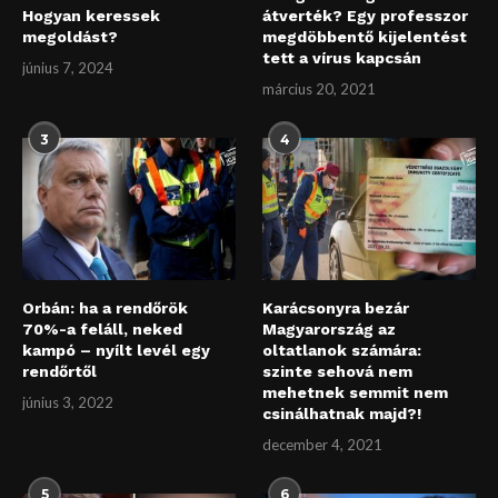
Hogyan keressek
átverték? Egy professzor
megoldást?
megdöbbentő kijelentést
tett a vírus kapcsán
június 7, 2024
március 20, 2021
3
4
Orbán: ha a rendőrök
Karácsonyra bezár
70%-a feláll, neked
Magyarország az
kampó – nyílt levél egy
oltatlanok számára:
rendőrtől
szinte sehová nem
mehetnek semmit nem
június 3, 2022
csinálhatnak majd?!
december 4, 2021
5
6