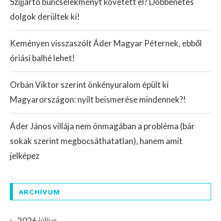
Szijjártó bűncselekményt követett el? Döbbenetes
dolgok derültek ki!
Keményen visszaszólt Áder Magyar Péternek, ebből
óriási balhé lehet!
Orbán Viktor szerint önkényuralom épült ki
Magyarországon: nyílt beismerése mindennek?!
Áder János villája nem önmagában a probléma (bár
sokak szerint megbocsáthatatlan), hanem amit
jelképez
ARCHÍVUM
2026 július