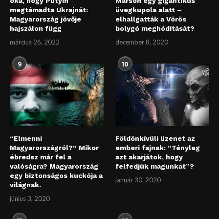
oka, hogy Putyin
Marson egy gigantikus
megtámadta Ukrajnát:
üvegkupola alatt –
Magyarország jövője
elhallgatták a Vörös
hajszálon függ
bolygó meghódítását?
március 26, 2022
december 8, 2020
9
10
“Elmenni
Földönkívüli üzenet az
Magyarországról?” Mikor
emberi fajnak: “Tényleg
ébredsz már fel a
azt akarjátok, hogy
valóságra? Magyarország
felfedjük magunkat”?
egy biztonságos kuckója a
január 30, 2020
világnak.
június 3, 2020