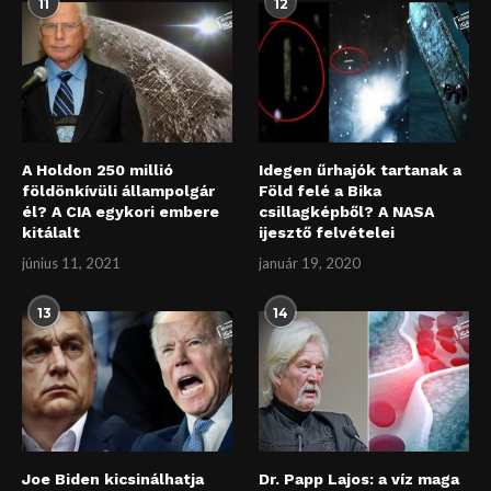
11
12
A Holdon 250 millió
Idegen űrhajók tartanak a
földönkívüli állampolgár
Föld felé a Bika
él? A CIA egykori embere
csillagképből? A NASA
kitálalt
ijesztő felvételei
június 11, 2021
január 19, 2020
13
14
Joe Biden kicsinálhatja
Dr. Papp Lajos: a víz maga