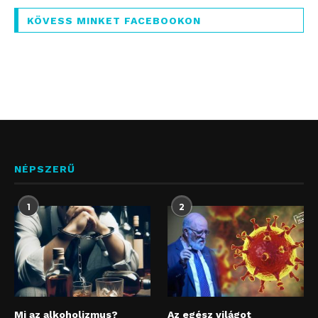
KÖVESS MINKET FACEBOOKON
NÉPSZERŰ
1
2
Mi az alkoholizmus?
Az egész világot