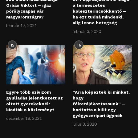
Orbán Viktort – igaz
a természetes
pörölycsapás vár
koleszterincsökkentő –
Magyarországra?
ha ezt tudná mindenki,
alig lenne betegség
február 17, 2021
február 3, 2020
15
16
Egyre több szívizom
“Arra képeztek ki minket,
gyulladás jelentkezett az
hogy
oltott gyerekeknél:
félretájékoztassunk” –
kiadták a közleményt
borította a bilit egy
gyógyszeripari ügynök
december 18, 2021
július 3, 2020