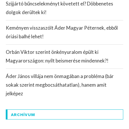
Szijjártó bűncselekményt követett el? Döbbenetes
dolgok derültek ki!
Keményen visszaszólt Áder Magyar Péternek, ebből
óriási balhé lehet!
Orbán Viktor szerint önkényuralom épült ki
Magyarországon: nyílt beismerése mindennek?!
Áder János villája nem önmagában a probléma (bár
sokak szerint megbocsáthatatlan), hanem amit
jelképez
ARCHÍVUM