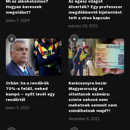
Mi az alkoholizmus?
Az egész világot
Hogyan keressek
átverték? Egy professzor
megoldást?
megdöbbentő kijelentést
tett a vírus kapcsán
június 7, 2024
március 20, 2021
3
4
Orbán: ha a rendőrök
Karácsonyra bezár
70%-a feláll, neked
Magyarország az
kampó – nyílt levél egy
oltatlanok számára:
rendőrtől
szinte sehová nem
mehetnek semmit nem
június 3, 2022
csinálhatnak majd?!
december 4, 2021