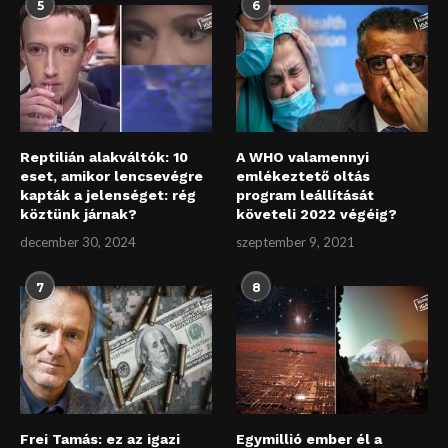
5
6
Reptilián alakváltók: 10
A WHO valamennyi
eset, amikor lencsevégre
emlékeztető oltás
kapták a jelenséget: rég
program leállítását
köztünk járnak?
követeli 2022 végéig?
december 30, 2024
szeptember 9, 2021
7
8
Frei Tamás: ez az igazi
Egymillió ember él a