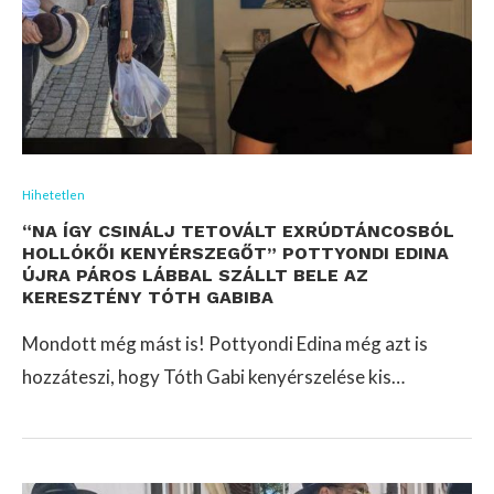
Hihetetlen
“NA ÍGY CSINÁLJ TETOVÁLT EXRÚDTÁNCOSBÓL
HOLLÓKŐI KENYÉRSZEGŐT” POTTYONDI EDINA
ÚJRA PÁROS LÁBBAL SZÁLLT BELE AZ
KERESZTÉNY TÓTH GABIBA
Mondott még mást is! Pottyondi Edina még azt is
hozzáteszi, hogy Tóth Gabi kenyérszelése kis…