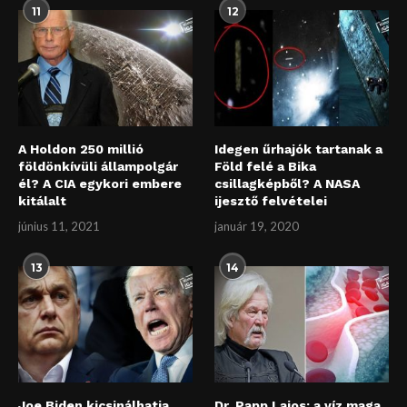
11
12
A Holdon 250 millió
Idegen űrhajók tartanak a
földönkívüli állampolgár
Föld felé a Bika
él? A CIA egykori embere
csillagképből? A NASA
kitálalt
ijesztő felvételei
június 11, 2021
január 19, 2020
13
14
Joe Biden kicsinálhatja
Dr. Papp Lajos: a víz maga