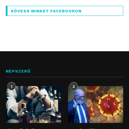
KÖVESS MINKET FACEBOOKON
NÉPSZERŰ
1
2