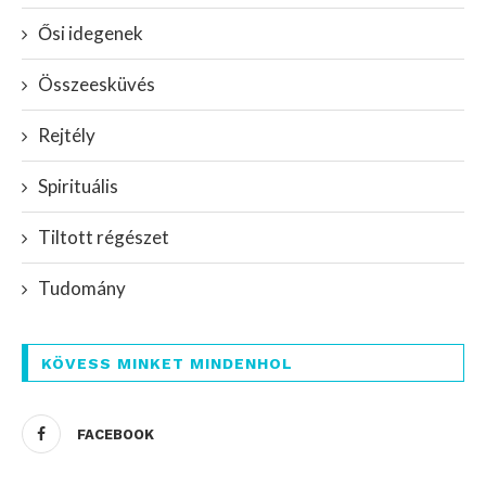
Ősi idegenek
Összeesküvés
Rejtély
Spirituális
Tiltott régészet
Tudomány
KÖVESS MINKET MINDENHOL
FACEBOOK