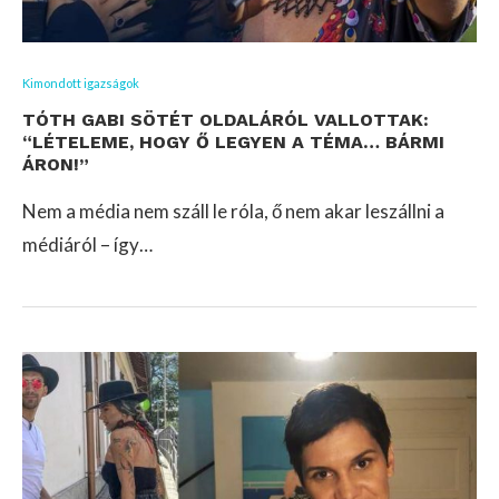
Kimondott igazságok
TÓTH GABI SÖTÉT OLDALÁRÓL VALLOTTAK:
“LÉTELEME, HOGY Ő LEGYEN A TÉMA… BÁRMI
ÁRON!”
Nem a média nem száll le róla, ő nem akar leszállni a
médiáról – így…