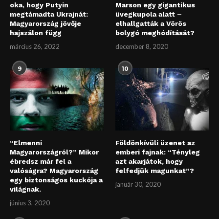
oka, hogy Putyin
Marson egy gigantikus
megtámadta Ukrajnát:
üvegkupola alatt –
Magyarország jövője
elhallgatták a Vörös
hajszálon függ
bolygó meghódítását?
március 26, 2022
december 8, 2020
9
10
“Elmenni
Földönkívüli üzenet az
Magyarországról?” Mikor
emberi fajnak: “Tényleg
ébredsz már fel a
azt akarjátok, hogy
valóságra? Magyarország
felfedjük magunkat”?
egy biztonságos kuckója a
január 30, 2020
világnak.
június 3, 2020