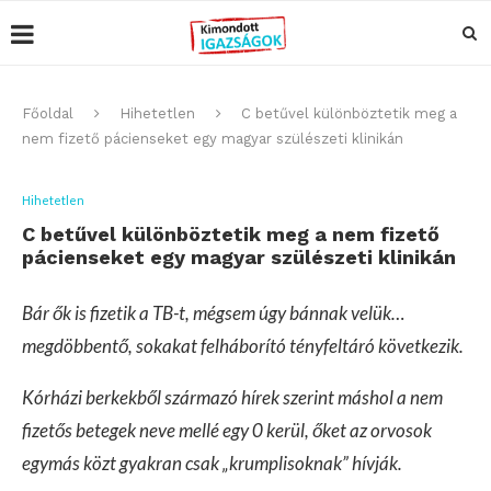
Főoldal
Hihetetlen
C betűvel különböztetik meg a
nem fizető pácienseket egy magyar szülészeti klinikán
Hihetetlen
C betűvel különböztetik meg a nem fizető
pácienseket egy magyar szülészeti klinikán
Bár ők is fizetik a TB-t, mégsem úgy bánnak velük…
megdöbbentő, sokakat felháborító tényfeltáró következik.
Kórházi berkekből származó hírek szerint máshol a nem
fizetős betegek neve mellé egy 0 kerül, őket az orvosok
egymás közt gyakran csak „krumplisoknak” hívják.