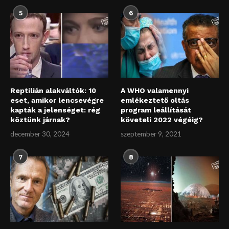
5
6
Reptilián alakváltók: 10
A WHO valamennyi
eset, amikor lencsevégre
emlékeztető oltás
kapták a jelenséget: rég
program leállítását
köztünk járnak?
követeli 2022 végéig?
december 30, 2024
szeptember 9, 2021
7
8