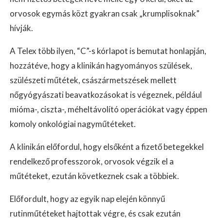
orvosok egymás közt gyakran csak „krumplisoknak”
hívják.
A Telex több ilyen, “C”-s kórlapot is bemutat honlapján,
hozzátéve, hogy a klinikán hagyományos szülések,
szülészeti műtétek, császármetszések mellett
nőgyógyászati beavatkozásokat is végeznek, például
mióma-, ciszta-, méheltávolító operációkat vagy éppen
komoly onkológiai nagyműtéteket.
A klinikán előfordul, hogy elsőként a fizető betegekkel
rendelkező professzorok, orvosok végzik el a
műtéteket, ezután következnek csak a többiek.
Előfordult, hogy az egyik nap elején könnyű
rutinműtéteket hajtottak végre, és csak ezután