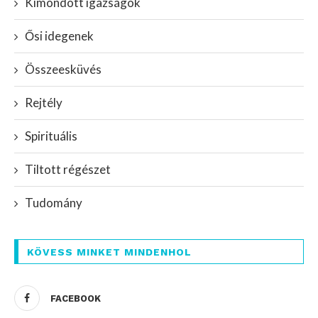
Kimondott igazságok
Ősi idegenek
Összeesküvés
Rejtély
Spirituális
Tiltott régészet
Tudomány
KÖVESS MINKET MINDENHOL
FACEBOOK