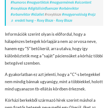
#humoros
#magyartiktok
#magyarmémek
#aicontent
#roxyblaze
#digitálisinfluenszer
#orbánviktor
#orbanviktor
#közélet
#roxyblaze
#magyarvalóság
#rajz
♬ eredeti hang – Roxy Blaze - Roxy Blaze
Információk szerint olyan is előfordul, hogy a
hálapénzes betegek kórlapjára nem az orvosa neve,
hanem egy “S” betű kerül, arra utalva, hogy így
különböztetik meg a “saját” páciensüket a kórház többi
betegével szemben.
A gyakorlatban ez azt jelenti, hogy a “C”-s betegekkel
nem mindig bánnak ugyanúgy, mint a többiekkel, holott
mind ugyanazon tb-ellátás körében érkeznek.
Kórházi berkekből származó hírek szerint máshol a
nem fizetős betegek neve mellé egy 0 kerül, őket az