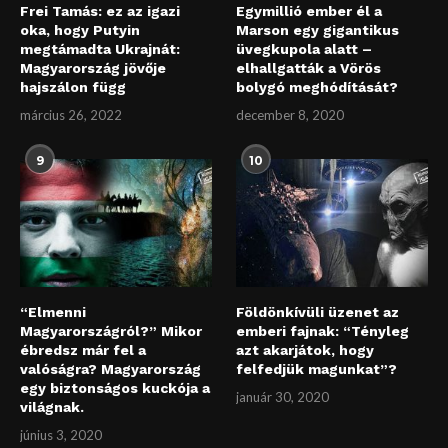
Frei Tamás: ez az igazi
Egymillió ember él a
oka, hogy Putyin
Marson egy gigantikus
megtámadta Ukrajnát:
üvegkupola alatt –
Magyarország jövője
elhallgatták a Vörös
hajszálon függ
bolygó meghódítását?
március 26, 2022
december 8, 2020
9
10
“Elmenni
Földönkívüli üzenet az
Magyarországról?” Mikor
emberi fajnak: “Tényleg
ébredsz már fel a
azt akarjátok, hogy
valóságra? Magyarország
felfedjük magunkat”?
egy biztonságos kuckója a
január 30, 2020
világnak.
június 3, 2020