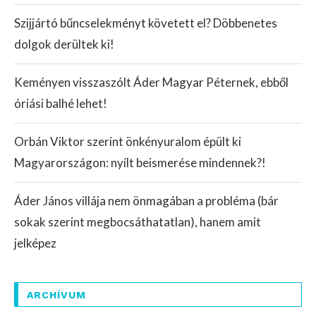
Szijjártó bűncselekményt követett el? Döbbenetes
dolgok derültek ki!
Keményen visszaszólt Áder Magyar Péternek, ebből
óriási balhé lehet!
Orbán Viktor szerint önkényuralom épült ki
Magyarországon: nyílt beismerése mindennek?!
Áder János villája nem önmagában a probléma (bár
sokak szerint megbocsáthatatlan), hanem amit
jelképez
ARCHÍVUM