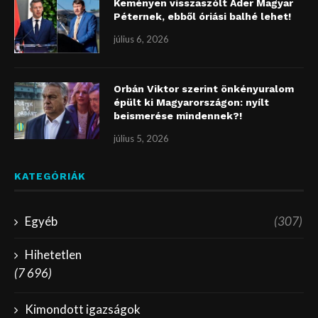
Keményen visszaszólt Áder Magyar
Péternek, ebből óriási balhé lehet!
július 6, 2026
Orbán Viktor szerint önkényuralom
épült ki Magyarországon: nyílt
beismerése mindennek?!
július 5, 2026
KATEGÓRIÁK
Egyéb
(307)
Hihetetlen
(7 696)
Kimondott igazságok