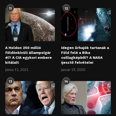
11
12
A Holdon 250 millió
Idegen űrhajók tartanak a
földönkívüli állampolgár
Föld felé a Bika
él? A CIA egykori embere
csillagképből? A NASA
kitálalt
ijesztő felvételei
június 11, 2021
január 19, 2020
13
14