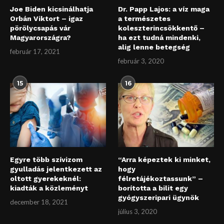
Joe Biden kicsinálhatja
Dr. Papp Lajos: a víz maga
Orbán Viktort – igaz
a természetes
pörölycsapás vár
koleszterincsökkentő –
Magyarországra?
ha ezt tudná mindenki,
alig lenne betegség
február 17, 2021
február 3, 2020
15
16
Egyre több szívizom
“Arra képeztek ki minket,
gyulladás jelentkezett az
hogy
oltott gyerekeknél:
félretájékoztassunk” –
kiadták a közleményt
borította a bilit egy
gyógyszeripari ügynök
december 18, 2021
július 3, 2020