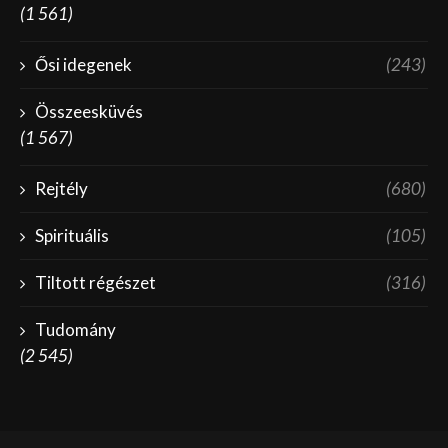
(1 561)
Ősi idegenek
(243)
Összeesküvés
(1 567)
Rejtély
(680)
Spirituális
(105)
Tiltott régészet
(316)
Tudomány
(2 545)