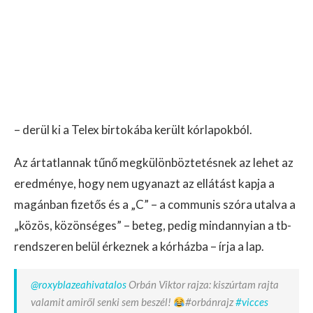
– derül ki a Telex birtokába került kórlapokból.
Az ártatlannak tűnő megkülönböztetésnek az lehet az
eredménye, hogy nem ugyanazt az ellátást kapja a
magánban fizetős és a „C” – a communis szóra utalva a
„közös, közönséges” – beteg, pedig mindannyian a tb-
rendszeren belül érkeznek a kórházba – írja a lap.
@roxyblazeahivatalos
Orbán Viktor rajza: kiszúrtam rajta
valamit amiről senki sem beszél!
#orbánrajz
#vicces