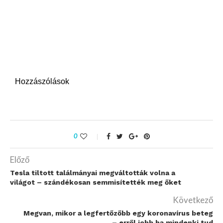
Hozzászólások
0
Előző
Tesla tiltott találmányai megváltották volna a
világot – szándékosan semmisítették meg őket
Következő
Megvan, mikor a legfertőzőbb egy koronavírus beteg
– erről jobb ha mindenki tud