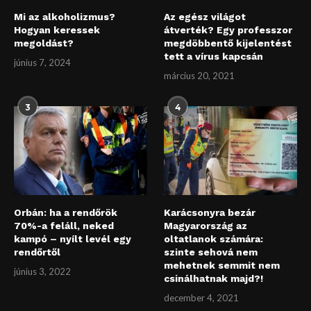
Mi az alkoholizmus?
Az egész világot
Hogyan keressek
átverték? Egy professzor
megoldást?
megdöbbentő kijelentést
tett a vírus kapcsán
június 7, 2024
március 20, 2021
3
4
Orbán: ha a rendőrök
Karácsonyra bezár
70%-a feláll, neked
Magyarország az
kampó – nyílt levél egy
oltatlanok számára:
rendőrtől
szinte sehová nem
mehetnek semmit nem
június 3, 2022
csinálhatnak majd?!
december 4, 2021