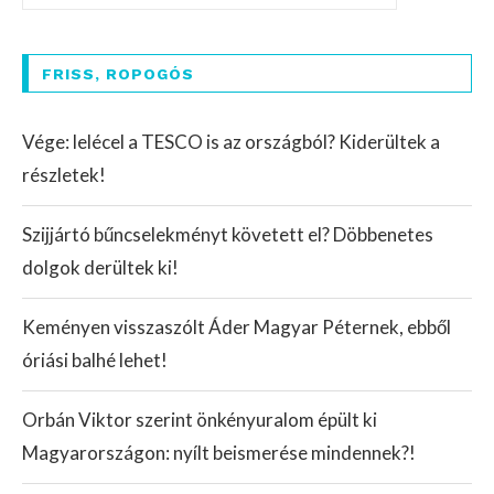
FRISS, ROPOGÓS
Vége: lelécel a TESCO is az országból? Kiderültek a
részletek!
Szijjártó bűncselekményt követett el? Döbbenetes
dolgok derültek ki!
Keményen visszaszólt Áder Magyar Péternek, ebből
óriási balhé lehet!
Orbán Viktor szerint önkényuralom épült ki
Magyarországon: nyílt beismerése mindennek?!