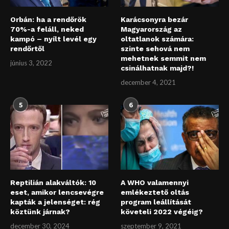
Orbán: ha a rendőrök
Karácsonyra bezár
70%-a feláll, neked
Magyarország az
kampó – nyílt levél egy
oltatlanok számára:
rendőrtől
szinte sehová nem
mehetnek semmit nem
június 3, 2022
csinálhatnak majd?!
december 4, 2021
5
6
Reptilián alakváltók: 10
A WHO valamennyi
eset, amikor lencsevégre
emlékeztető oltás
kapták a jelenséget: rég
program leállítását
köztünk járnak?
követeli 2022 végéig?
december 30, 2024
szeptember 9, 2021