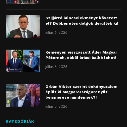
Szijjártó bűncselekményt követett
el? Döbbenetes dolgok derültek ki!
július 6, 2026
Keményen visszaszólt Áder Magyar
Péternek, ebből óriási balhé lehet!
július 6, 2026
Orbán Viktor szerint önkényuralom
épült ki Magyarországon: nyílt
beismerése mindennek?!
július 5, 2026
KATEGÓRIÁK