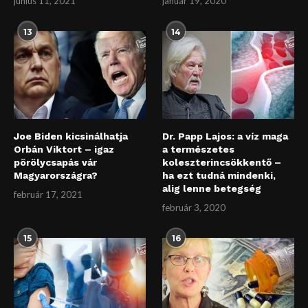
június 11, 2021
január 19, 2020
13
14
Joe Biden kicsinálhatja
Dr. Papp Lajos: a víz maga
Orbán Viktort – igaz
a természetes
pörölycsapás vár
koleszterincsökkentő –
Magyarországra?
ha ezt tudná mindenki,
alig lenne betegség
február 17, 2021
február 3, 2020
15
16