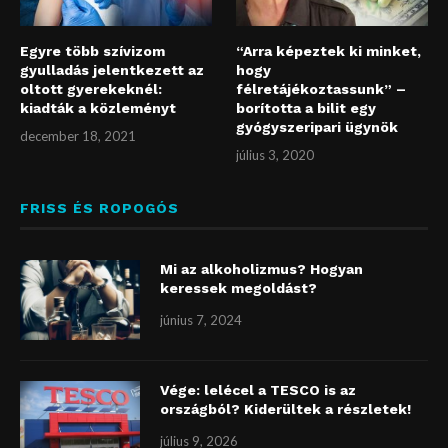
Egyre több szívizom
“Arra képeztek ki minket,
gyulladás jelentkezett az
hogy
oltott gyerekeknél:
félretájékoztassunk” –
kiadták a közleményt
borította a bilit egy
gyógyszeripari ügynök
december 18, 2021
július 3, 2020
FRISS ÉS ROPOGÓS
Mi az alkoholizmus? Hogyan
keressek megoldást?
június 7, 2024
Vége: lelécel a TESCO is az
országból? Kiderültek a részletek!
július 9, 2026