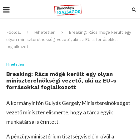
Főoldal
Hihetetlen
Breaking: Rács mögé került egy
olyan miniszterelnökségi vezető, aki az EU-s forrásokkal
foglalkozott
Hihetetlen
Breaking: Rács mögé került egy olyan
miniszterelnökségi vezető, aki az EU-s
forrásokkal foglalkozott
A kormányinfón Gulyás Gergely Miniszterelnökséget
vezető miniszter elismerte, hogy a tárca egyik
munkatársa is érintett.
A pénzügyminisztérium tisztségviselőin kívül a