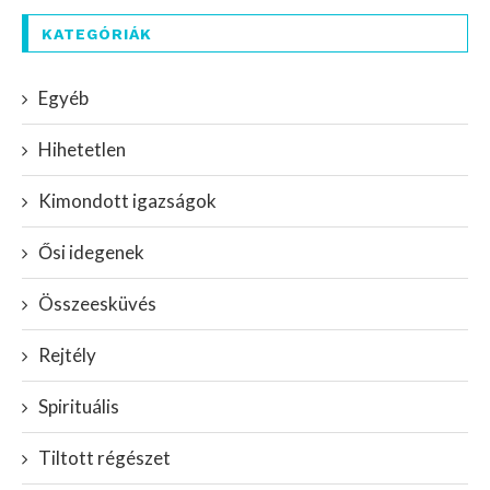
KATEGÓRIÁK
Egyéb
Hihetetlen
Kimondott igazságok
Ősi idegenek
Összeesküvés
Rejtély
Spirituális
Tiltott régészet