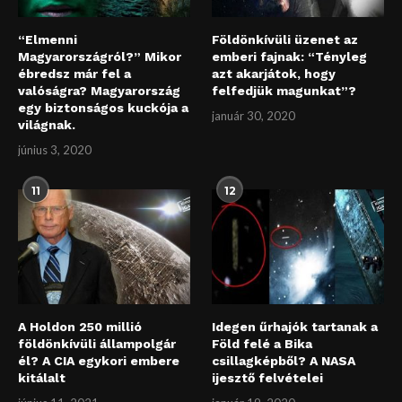
“Elmenni
Földönkívüli üzenet az
Magyarországról?” Mikor
emberi fajnak: “Tényleg
ébredsz már fel a
azt akarjátok, hogy
valóságra? Magyarország
felfedjük magunkat”?
egy biztonságos kuckója a
január 30, 2020
világnak.
június 3, 2020
11
12
A Holdon 250 millió
Idegen űrhajók tartanak a
földönkívüli állampolgár
Föld felé a Bika
él? A CIA egykori embere
csillagképből? A NASA
kitálalt
ijesztő felvételei