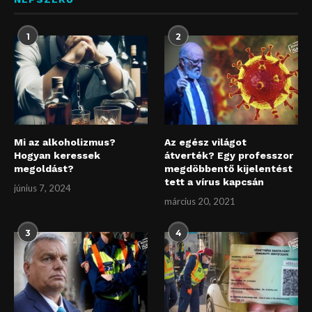
1
2
Mi az alkoholizmus?
Az egész világot
Hogyan keressek
átverték? Egy professzor
megoldást?
megdöbbentő kijelentést
tett a vírus kapcsán
június 7, 2024
március 20, 2021
3
4