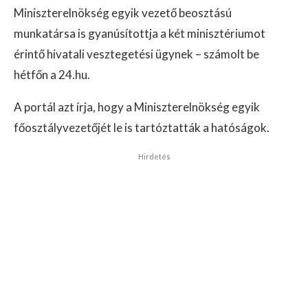
Miniszterelnökség egyik vezető beosztású
munkatársa is gyanúsítottja a két minisztériumot
érintő hivatali vesztegetési ügynek – számolt be
hétfőn a 24.hu.
A portál azt írja, hogy a Miniszterelnökség egyik
főosztályvezetőjét le is tartóztatták a hatóságok.
Hirdetés