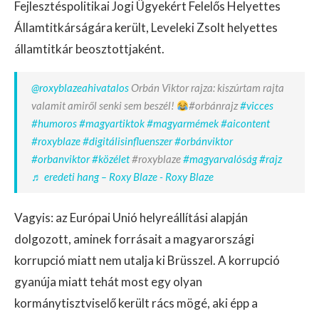
Fejlesztéspolitikai Jogi Ügyekért Felelős Helyettes
Államtitkárságára került, Leveleki Zsolt helyettes
államtitkár beosztottjaként.
@roxyblazeahivatalos
Orbán Viktor rajza: kiszúrtam rajta
valamit amiről senki sem beszél!
#orbánrajz
#vicces
#humoros
#magyartiktok
#magyarmémek
#aicontent
#roxyblaze
#digitálisinfluenszer
#orbánviktor
#orbanviktor
#közélet
#roxyblaze
#magyarvalóság
#rajz
♬ eredeti hang – Roxy Blaze - Roxy Blaze
Vagyis: az Európai Unió helyreállítási alapján
dolgozott, aminek forrásait a magyarországi
korrupció miatt nem utalja ki Brüsszel. A korrupció
gyanúja miatt tehát most egy olyan
kormánytisztviselő került rács mögé, aki épp a