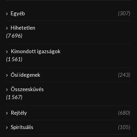
Egyéb
(307)
Hihetetlen
(7 696)
Kimondott igazságok
(1 561)
Ősi idegenek
(243)
Összeesküvés
(1 567)
Rejtély
(680)
Spirituális
(105)