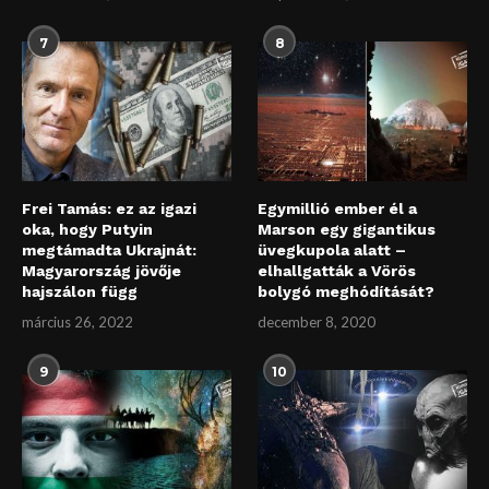
7
8
Frei Tamás: ez az igazi
Egymillió ember él a
oka, hogy Putyin
Marson egy gigantikus
megtámadta Ukrajnát:
üvegkupola alatt –
Magyarország jövője
elhallgatták a Vörös
hajszálon függ
bolygó meghódítását?
március 26, 2022
december 8, 2020
9
10