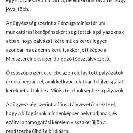
egy százaléka volt a tarifa, de előfordult olyan is, hogy
jóval több.
Az ügyészség szerint a Pénzügyminisztérium
munkatársai kenőpénzekért segítettek a pályázóknak
abban, hogy pályázati kérelmük sikeres legyen,
azonban ha ez nem sikerült, akkor jött képbe a
Miniszterelnökségen dolgozó főosztályvezető.
Ő csúszópénzért cserébe azon elutasított pályázatok
érdekében járt el, amikkel kapcsolatban felülvizsgálati
kérelmet adtak be a Miniszterelnökséghez a pályázók.
Az ügyészség szerint a főosztályvezető intézte el,
hogy a kifogásnak mindenképpen helyt adjanak, és
ezáltal a támogatási kérelem visszakerüljön a
rendszerbe újbóli elbírálásra.