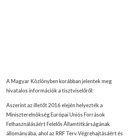
A Magyar Közlönyben korábban jelentek meg
hivatalos információk a tisztviselőről:
Aszerint az illetőt 2016 elején helyezték a
Miniszterelnökség Európai Uniós Források
Felhasználásáért Felelős Államtitkárságának
állományába, ahol az RRF Terv Végrehajtásáért és