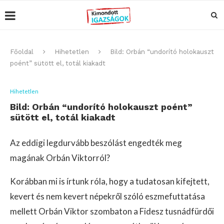
Főoldal
Hihetetlen
Bild: Orbán “undorító holokauszt
poént” sütött el, totál kiakadt
Hihetetlen
Bild: Orbán “undorító holokauszt poént”
sütött el, totál kiakadt
Az eddigi legdurvább beszólást engedték meg
magának Orbán Viktorról?
Korábban mi is írtunk róla, hogy a tudatosan kifejtett,
kevert és nem kevert népekről szóló eszmefuttatása
mellett Orbán Viktor szombaton a Fidesz tusnádfürdői