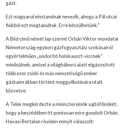
gázt.
Ezt magyarul einstandnak nevezik, ahogy a Pál utcai
fiúkból ezt megtanultuk. Erre készülhetünk.”
A Bild című német lap szerint Orbán Viktor mondatai
Németország egykori gázfogyasztási szokásairól
egyértelműen „undorító holokauszt-viccnek”
minősülnek, amivel a világháború alatt elgázosított
több ezer zsidó és más nemzetiségű ember
gázkamrákban történt meggyilkolására utalt
közvetve.
A Telex megkérdezte a miniszterelnök sajtófőnökét,
hogy a beszédében itt pontosan mire gondolt Orbán.
Havasi Bertalan röviden ennyit válaszolt: