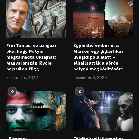
Frei Tamás: ez az igazi
Egymillió ember él a
oka, hogy Putyin
Marson egy gigantikus
megtámadta Ukrajnát:
üvegkupola alatt –
Magyarország jövője
elhallgatták a Vörös
hajszálon függ
bolygó meghódítását?
március 26, 2022
december 8, 2020
9
10
“Elmenni
Földönkívüli üzenet az