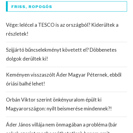
FRISS, ROPOGÓS
Vége: lelécel a TESCO is az országból? Kiderültek a
részletek!
Szijjártó bűncselekményt követett el? Döbbenetes
dolgok derültek ki!
Keményen visszaszólt Áder Magyar Péternek, ebből
óriási balhé lehet!
Orbán Viktor szerint önkényuralom épült ki
Magyarországon: nyílt beismerése mindennek?!
Áder János villája nem önmagában a probléma (bár