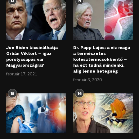
13
14
Joe Biden kicsinálhatja
Dr. Papp Lajos: a víz maga
Orbán Viktort – igaz
a természetes
pörölycsapás vár
koleszterincsökkentő –
Magyarországra?
ha ezt tudná mindenki,
alig lenne betegség
február 17, 2021
február 3, 2020
15
16