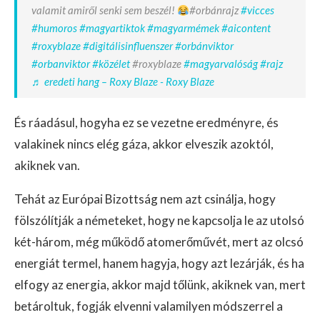
valamit amiről senki sem beszél!
#orbánrajz
#vicces
#humoros
#magyartiktok
#magyarmémek
#aicontent
#roxyblaze
#digitálisinfluenszer
#orbánviktor
#orbanviktor
#közélet
#roxyblaze
#magyarvalóság
#rajz
♬ eredeti hang – Roxy Blaze - Roxy Blaze
És ráadásul, hogyha ez se vezetne eredményre, és
valakinek nincs elég gáza, akkor elveszik azoktól,
akiknek van.
Tehát az Európai Bizottság nem azt csinálja, hogy
fölszólítják a németeket, hogy ne kapcsolja le az utolsó
két-három, még működő atomerőművét, mert az olcsó
energiát termel, hanem hagyja, hogy azt lezárják, és ha
elfogy az energia, akkor majd tőlünk, akiknek van, mert
betároltuk, fogják elvenni valamilyen módszerrel a