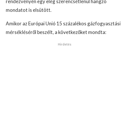
rendezvényén egy elég szerencsétlenül hangzó
mondatot is elsütött.
Amikor az Európai Unió 15 százalékos gázfogyasztási
mérsékléséről beszélt, a következőket mondta:
Hirdetés