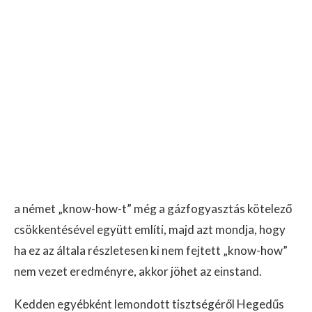
a német „know-how-t” még a gázfogyasztás kötelező
csökkentésével együtt említi, majd azt mondja, hogy
ha ez az általa részletesen ki nem fejtett „know-how”
nem vezet eredményre, akkor jöhet az einstand.
Kedden egyébként lemondott tisztségéről Hegedűs