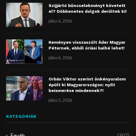
Szijjártó bűncselekményt követett
el? Döbbenetes dolgok derültek ki!
július 6, 2026
Keményen visszaszólt Áder Magyar
Péternek, ebből óriási balhé lehet!
július 6, 2026
Orbán Viktor szerint önkényuralom
épült ki Magyarországon: nyílt
beismerése mindennek?!
július 5, 2026
KATEGÓRIÁK
Egyéb
(307)