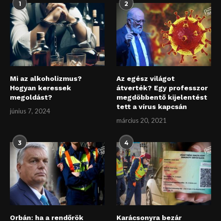
1
2
Mi az alkoholizmus?
Az egész világot
Hogyan keressek
átverték? Egy professzor
megoldást?
megdöbbentő kijelentést
tett a vírus kapcsán
június 7, 2024
március 20, 2021
3
4
Orbán: ha a rendőrök
Karácsonyra bezár