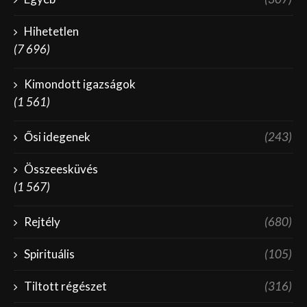
Hihetetlen
(7 696)
Kimondott igazságok
(1 561)
Ősi idegenek
(243)
Összeesküvés
(1 567)
Rejtély
(680)
Spirituális
(105)
Tiltott régészet
(316)