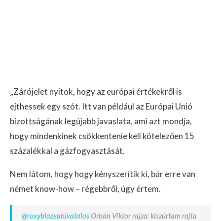
„Zárójelet nyitok, hogy az európai értékekről is
ejthessek egy szót. Itt van például az Európai Unió
bizottságának legújabb javaslata, ami azt mondja,
hogy mindenkinek csökkentenie kell kötelezően 15
százalékkal a gázfogyasztását.
Nem látom, hogy hogy kényszerítik ki, bár erre van
német know-how – régebbről, úgy értem.
@roxyblazeahivatalos
Orbán Viktor rajza: kiszúrtam rajta