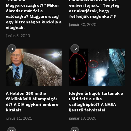
Magyarországról?” Mikor
emberi fajnak: “Tényleg
ébredsz már fel a
azt akarjátok, hogy
valóságra? Magyarország
felfedjük magunkat”?
egy biztonságos kuckója a
január 30, 2020
világnak.
június 3, 2020
11
12
A Holdon 250 millió
Idegen űrhajók tartanak a
földönkívüli állampolgár
Föld felé a Bika
él? A CIA egykori embere
csillagképből? A NASA
kitálalt
ijesztő felvételei
június 11, 2021
január 19, 2020