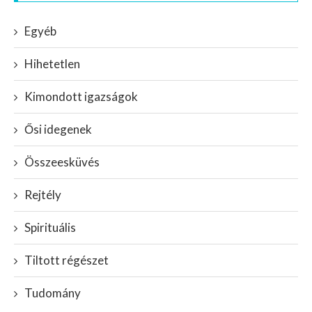
Egyéb
Hihetetlen
Kimondott igazságok
Ősi idegenek
Összeesküvés
Rejtély
Spirituális
Tiltott régészet
Tudomány