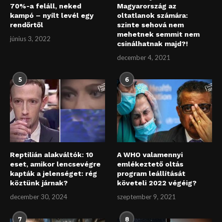
70%-a feláll, neked
Magyarország az
kampó – nyílt levél egy
oltatlanok számára:
rendőrtől
szinte sehová nem
mehetnek semmit nem
június 3, 2022
csinálhatnak majd?!
december 4, 2021
5
6
Reptilián alakváltók: 10
A WHO valamennyi
eset, amikor lencsevégre
emlékeztető oltás
kapták a jelenséget: rég
program leállítását
köztünk járnak?
követeli 2022 végéig?
december 30, 2024
szeptember 9, 2021
7
8